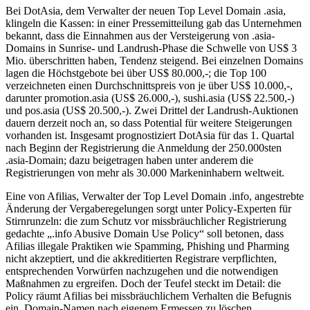
Bei DotAsia, dem Verwalter der neuen Top Level Domain .asia,
klingeln die Kassen: in einer Pressemitteilung gab das Unternehmen
bekannt, dass die Einnahmen aus der Versteigerung von .asia-
Domains in Sunrise- und Landrush-Phase die Schwelle von US$ 3
Mio. überschritten haben, Tendenz steigend. Bei einzelnen Domains
lagen die Höchstgebote bei über US$ 80.000,-; die Top 100
verzeichneten einen Durchschnittspreis von je über US$ 10.000,-,
darunter promotion.asia (US$ 26.000,-), sushi.asia (US$ 22.500,-)
und pos.asia (US$ 20.500,-). Zwei Drittel der Landrush-Auktionen
dauern derzeit noch an, so dass Potential für weitere Steigerungen
vorhanden ist. Insgesamt prognostiziert DotAsia für das 1. Quartal
nach Beginn der Registrierung die Anmeldung der 250.000sten
.asia-Domain; dazu beigetragen haben unter anderem die
Registrierungen von mehr als 30.000 Markeninhabern weltweit.
Eine von Afilias, Verwalter der Top Level Domain .info, angestrebte
Änderung der Vergaberegelungen sorgt unter Policy-Experten für
Stirnrunzeln: die zum Schutz vor missbräuchlicher Registrierung
gedachte „.info Abusive Domain Use Policy“ soll betonen, dass
Afilias illegale Praktiken wie Spamming, Phishing und Pharming
nicht akzeptiert, und die akkreditierten Registrare verpflichten,
entsprechenden Vorwürfen nachzugehen und die notwendigen
Maßnahmen zu ergreifen. Doch der Teufel steckt im Detail: die
Policy räumt Afilias bei missbräuchlichem Verhalten die Befugnis
ein, Domain-Namen nach eigenem Ermessen zu löschen,