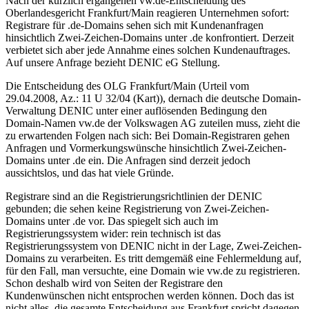
Nach der kürzlich ergangenen vw.de-Entscheidung des
Oberlandesgericht Frankfurt/Main reagieren Unternehmen sofort:
Registrare für .de-Domains sehen sich mit Kundenanfragen
hinsichtlich Zwei-Zeichen-Domains unter .de konfrontiert. Derzeit
verbietet sich aber jede Annahme eines solchen Kundenauftrages.
Auf unsere Anfrage bezieht DENIC eG Stellung.
Die Entscheidung des OLG Frankfurt/Main (Urteil vom
29.04.2008, Az.: 11 U 32/04 (Kart)), dernach die deutsche Domain-
Verwaltung DENIC unter einer auflösenden Bedingung den
Domain-Namen vw.de der Volkswagen AG zuteilen muss, zieht die
zu erwartenden Folgen nach sich: Bei Domain-Registraren gehen
Anfragen und Vormerkungswünsche hinsichtlich Zwei-Zeichen-
Domains unter .de ein. Die Anfragen sind derzeit jedoch
aussichtslos, und das hat viele Gründe.
Registrare sind an die Registrierungsrichtlinien der DENIC
gebunden; die sehen keine Registrierung von Zwei-Zeichen-
Domains unter .de vor. Das spiegelt sich auch im
Registrierungssystem wider: rein technisch ist das
Registrierungssystem von DENIC nicht in der Lage, Zwei-Zeichen-
Domains zu verarbeiten. Es tritt demgemäß eine Fehlermeldung auf,
für den Fall, man versuchte, eine Domain wie vw.de zu registrieren.
Schon deshalb wird von Seiten der Registrare den
Kundenwünschen nicht entsprochen werden können. Doch das ist
nicht alles, die gesamte Entscheidung aus Frankfurt spricht dagegen,