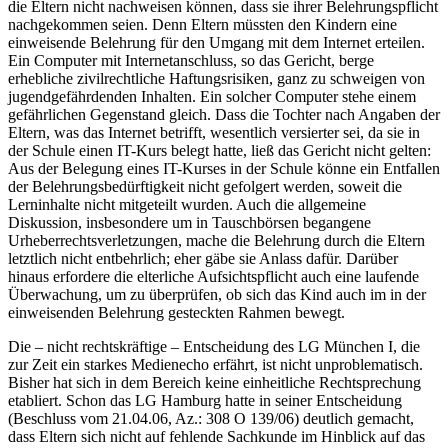
die Eltern nicht nachweisen können, dass sie ihrer Belehrungspflicht
nachgekommen seien. Denn Eltern müssten den Kindern eine
einweisende Belehrung für den Umgang mit dem Internet erteilen.
Ein Computer mit Internetanschluss, so das Gericht, berge
erhebliche zivilrechtliche Haftungsrisiken, ganz zu schweigen von
jugendgefährdenden Inhalten. Ein solcher Computer stehe einem
gefährlichen Gegenstand gleich. Dass die Tochter nach Angaben der
Eltern, was das Internet betrifft, wesentlich versierter sei, da sie in
der Schule einen IT-Kurs belegt hatte, ließ das Gericht nicht gelten:
Aus der Belegung eines IT-Kurses in der Schule könne ein Entfallen
der Belehrungsbedürftigkeit nicht gefolgert werden, soweit die
Lerninhalte nicht mitgeteilt wurden. Auch die allgemeine
Diskussion, insbesondere um in Tauschbörsen begangene
Urheberrechtsverletzungen, mache die Belehrung durch die Eltern
letztlich nicht entbehrlich; eher gäbe sie Anlass dafür. Darüber
hinaus erfordere die elterliche Aufsichtspflicht auch eine laufende
Überwachung, um zu überprüfen, ob sich das Kind auch im in der
einweisenden Belehrung gesteckten Rahmen bewegt.
Die – nicht rechtskräftige – Entscheidung des LG München I, die
zur Zeit ein starkes Medienecho erfährt, ist nicht unproblematisch.
Bisher hat sich in dem Bereich keine einheitliche Rechtsprechung
etabliert. Schon das LG Hamburg hatte in seiner Entscheidung
(Beschluss vom 21.04.06, Az.: 308 O 139/06) deutlich gemacht,
dass Eltern sich nicht auf fehlende Sachkunde im Hinblick auf das