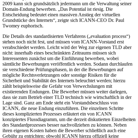
2009 kann sich grundsätzlich jedermann um die Verwaltung seiner
Domain-Endung bewerben. „Das Potential ist riesig. Die
Entscheidung bedeutet einen massiven Anstieg der virtuellen
Grundstücke des Internets“, zeigte sich ICANN-CEO Dr. Paul
Twomey euphorisch.
Die Details des standardisierten Verfahrens („evaluation process“)
stehen noch nicht fest, und müssen vom ICANN-Vorstand erst
verabschiedet werden. Leicht wird der Weg zur eigenen TLD aber
nicht: innerhalb eines beschränkten Zeitraums müssen sich
Interessenten zunächst um die Einführung bewerben, wobei
sämtliche Bewerbungen veröffentlich werden. Sodann durchlaufen
sie verschiedene Prüfungsphasen, in der die Bewerbungen auf
mögliche Rechtsverletzungen oder sonstige Risiken für die
Sicherheit und Stabilität des Internets beleuchtet werden; hierzu
zählt beispielsweise die Gefahr von Verwechslungen mit
existierenden Endungen. Die Bewerber müssen weiter darlegen,
dass sie zum Betrieb einer TLD technisch wie wirtschaftlich in der
Lage sind. Ganz am Ende steht ein Vorstandsbeschluss von
ICANN, die neue Endung einzuführen. Die einzelnen Schritte
dieses komplizierten Prozesses erläutert ein von ICANN
konzipiertes Flussdiagramm, um die derzeit diskutierten Einzelheiten
des Standardprozesses besser nachvollziehen zu können. Neben
ihren eigenen Kosten haben die Bewerber schließlich auch eine
Gebühr zu entrichten; obwohl ICANN hierzu offiziell keine