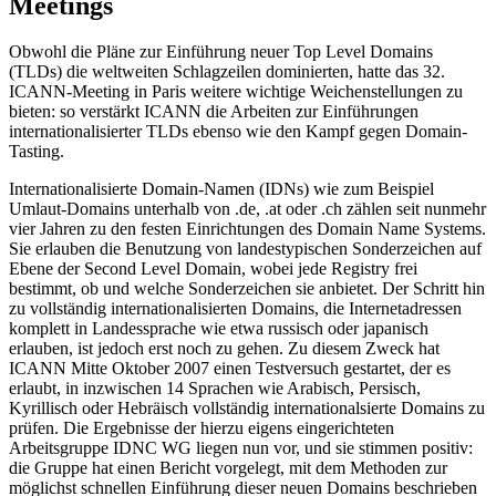
Meetings
Obwohl die Pläne zur Einführung neuer Top Level Domains
(TLDs) die weltweiten Schlagzeilen dominierten, hatte das 32.
ICANN-Meeting in Paris weitere wichtige Weichenstellungen zu
bieten: so verstärkt ICANN die Arbeiten zur Einführungen
internationalisierter TLDs ebenso wie den Kampf gegen Domain-
Tasting.
Internationalisierte Domain-Namen (IDNs) wie zum Beispiel
Umlaut-Domains unterhalb von .de, .at oder .ch zählen seit nunmehr
vier Jahren zu den festen Einrichtungen des Domain Name Systems.
Sie erlauben die Benutzung von landestypischen Sonderzeichen auf
Ebene der Second Level Domain, wobei jede Registry frei
bestimmt, ob und welche Sonderzeichen sie anbietet. Der Schritt hin
zu vollständig internationalisierten Domains, die Internetadressen
komplett in Landessprache wie etwa russisch oder japanisch
erlauben, ist jedoch erst noch zu gehen. Zu diesem Zweck hat
ICANN Mitte Oktober 2007 einen Testversuch gestartet, der es
erlaubt, in inzwischen 14 Sprachen wie Arabisch, Persisch,
Kyrillisch oder Hebräisch vollständig internationalsierte Domains zu
prüfen. Die Ergebnisse der hierzu eigens eingerichteten
Arbeitsgruppe IDNC WG liegen nun vor, und sie stimmen positiv:
die Gruppe hat einen Bericht vorgelegt, mit dem Methoden zur
möglichst schnellen Einführung dieser neuen Domains beschrieben