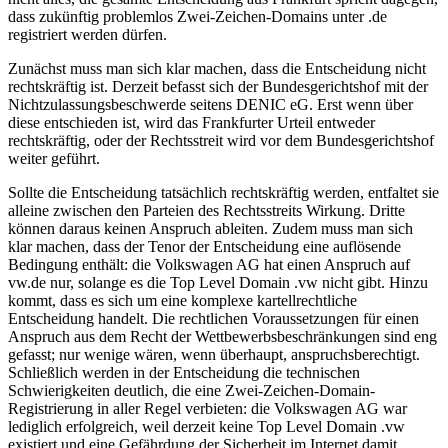
dass zukünftig problemlos Zwei-Zeichen-Domains unter .de
registriert werden dürfen.
Zunächst muss man sich klar machen, dass die Entscheidung nicht
rechtskräftig ist. Derzeit befasst sich der Bundesgerichtshof mit der
Nichtzulassungsbeschwerde seitens DENIC eG. Erst wenn über
diese entschieden ist, wird das Frankfurter Urteil entweder
rechtskräftig, oder der Rechtsstreit wird vor dem Bundesgerichtshof
weiter geführt.
Sollte die Entscheidung tatsächlich rechtskräftig werden, entfaltet sie
alleine zwischen den Parteien des Rechtsstreits Wirkung. Dritte
können daraus keinen Anspruch ableiten. Zudem muss man sich
klar machen, dass der Tenor der Entscheidung eine auflösende
Bedingung enthält: die Volkswagen AG hat einen Anspruch auf
vw.de nur, solange es die Top Level Domain .vw nicht gibt. Hinzu
kommt, dass es sich um eine komplexe kartellrechtliche
Entscheidung handelt. Die rechtlichen Voraussetzungen für einen
Anspruch aus dem Recht der Wettbewerbsbeschränkungen sind eng
gefasst; nur wenige wären, wenn überhaupt, anspruchsberechtigt.
Schließlich werden in der Entscheidung die technischen
Schwierigkeiten deutlich, die eine Zwei-Zeichen-Domain-
Registrierung in aller Regel verbieten: die Volkswagen AG war
lediglich erfolgreich, weil derzeit keine Top Level Domain .vw
existiert und eine Gefährdung der Sicherheit im Internet damit