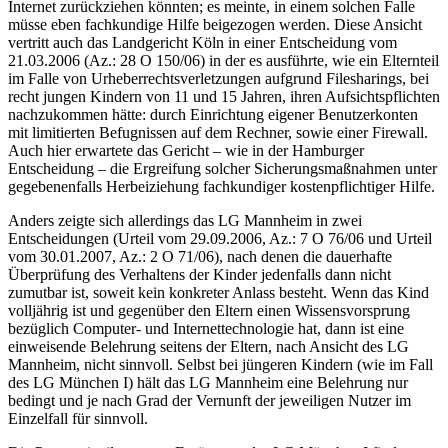
Internet zurückziehen könnten; es meinte, in einem solchen Falle
müsse eben fachkundige Hilfe beigezogen werden. Diese Ansicht
vertritt auch das Landgericht Köln in einer Entscheidung vom
21.03.2006 (Az.: 28 O 150/06) in der es ausführte, wie ein Elternteil
im Falle von Urheberrechtsverletzungen aufgrund Filesharings, bei
recht jungen Kindern von 11 und 15 Jahren, ihren Aufsichtspflichten
nachzukommen hätte: durch Einrichtung eigener Benutzerkonten
mit limitierten Befugnissen auf dem Rechner, sowie einer Firewall.
Auch hier erwartete das Gericht – wie in der Hamburger
Entscheidung – die Ergreifung solcher Sicherungsmaßnahmen unter
gegebenenfalls Herbeiziehung fachkundiger kostenpflichtiger Hilfe.
Anders zeigte sich allerdings das LG Mannheim in zwei
Entscheidungen (Urteil vom 29.09.2006, Az.: 7 O 76/06 und Urteil
vom 30.01.2007, Az.: 2 O 71/06), nach denen die dauerhafte
Überprüfung des Verhaltens der Kinder jedenfalls dann nicht
zumutbar ist, soweit kein konkreter Anlass besteht. Wenn das Kind
volljährig ist und gegenüber den Eltern einen Wissensvorsprung
bezüglich Computer- und Internettechnologie hat, dann ist eine
einweisende Belehrung seitens der Eltern, nach Ansicht des LG
Mannheim, nicht sinnvoll. Selbst bei jüngeren Kindern (wie im Fall
des LG München I) hält das LG Mannheim eine Belehrung nur
bedingt und je nach Grad der Vernunft der jeweiligen Nutzer im
Einzelfall für sinnvoll.