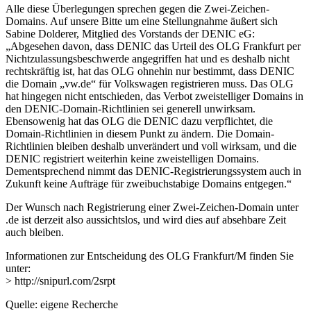
Alle diese Überlegungen sprechen gegen die Zwei-Zeichen-
Domains. Auf unsere Bitte um eine Stellungnahme äußert sich
Sabine Dolderer, Mitglied des Vorstands der DENIC eG:
„Abgesehen davon, dass DENIC das Urteil des OLG Frankfurt per
Nichtzulassungsbeschwerde angegriffen hat und es deshalb nicht
rechtskräftig ist, hat das OLG ohnehin nur bestimmt, dass DENIC
die Domain „vw.de“ für Volkswagen registrieren muss. Das OLG
hat hingegen nicht entschieden, das Verbot zweistelliger Domains in
den DENIC-Domain-Richtlinien sei generell unwirksam.
Ebensowenig hat das OLG die DENIC dazu verpflichtet, die
Domain-Richtlinien in diesem Punkt zu ändern. Die Domain-
Richtlinien bleiben deshalb unverändert und voll wirksam, und die
DENIC registriert weiterhin keine zweistelligen Domains.
Dementsprechend nimmt das DENIC-Registrierungssystem auch in
Zukunft keine Aufträge für zweibuchstabige Domains entgegen.“
Der Wunsch nach Registrierung einer Zwei-Zeichen-Domain unter
.de ist derzeit also aussichtslos, und wird dies auf absehbare Zeit
auch bleiben.
Informationen zur Entscheidung des OLG Frankfurt/M finden Sie
unter:
> http://snipurl.com/2srpt
Quelle: eigene Recherche