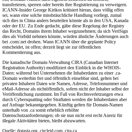
transferieren, sperren oder bereits ihre Registrierung zu verweigern.
ICANN-Insider George Kirikos kritisiert hieran, dass völlig offen
sei, wann eine solche missbräuchliche Handlung vorliegt, zumal
sich dies in China anders beurteilen könnte als in den USA, Kanada
oder der EU. Zu Ende gedacht, gäbe diese Regelung der Registry
das Recht, Domains ihrem Inhaber wegzunehmen; da sich VeriSign
dies als Vorbild nehmen könnte, würden ähnliche Änderungen auch
bei .com/.net drohen. Wann ICANN über die geplante Policy
entscheidet, ist offen; derzeit liegt sie zur öffentlichen
Kommentierung aus.
Die kanadische Domain-Verwaltung CIRA (Canadian Internet
Registration Authority) modifiziert den Einblick in die WHOIS-
Daten: während bei Unternehmen die Inhaberdaten zu einer .ca-
Domain weiterhin frei und öffentlich einsehbar sind, gelten bei
privaten Inhabern Daten wie Namen, Adresse, Telefonnummer und
eMail-Adresse als nichtöffentlich, sofern nicht der Inhaber selbst der
Veröffentlichung zustimmt. Im Fall von Rechtsverletzungen etwa
durch Cybersquatting oder Straftaten werden die Inhaberdaten aber
auf Anfrage bekanntgegeben. Künftig gelten für Domain-Namen
unterhalb von .ca somit erheblich erhöhte
Datenschutzanforderungen; ob sie nun nicht erst recht Anreiz für
illegale Aktivitäten bieten, bleibt abzuwarten.
Quelle: dotasia.org, circleid.com, cira.ca