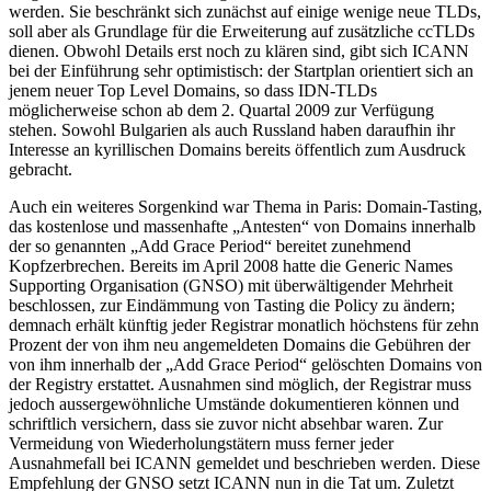
werden. Sie beschränkt sich zunächst auf einige wenige neue TLDs,
soll aber als Grundlage für die Erweiterung auf zusätzliche ccTLDs
dienen. Obwohl Details erst noch zu klären sind, gibt sich ICANN
bei der Einführung sehr optimistisch: der Startplan orientiert sich an
jenem neuer Top Level Domains, so dass IDN-TLDs
möglicherweise schon ab dem 2. Quartal 2009 zur Verfügung
stehen. Sowohl Bulgarien als auch Russland haben daraufhin ihr
Interesse an kyrillischen Domains bereits öffentlich zum Ausdruck
gebracht.
Auch ein weiteres Sorgenkind war Thema in Paris: Domain-Tasting,
das kostenlose und massenhafte „Antesten“ von Domains innerhalb
der so genannten „Add Grace Period“ bereitet zunehmend
Kopfzerbrechen. Bereits im April 2008 hatte die Generic Names
Supporting Organisation (GNSO) mit überwältigender Mehrheit
beschlossen, zur Eindämmung von Tasting die Policy zu ändern;
demnach erhält künftig jeder Registrar monatlich höchstens für zehn
Prozent der von ihm neu angemeldeten Domains die Gebühren der
von ihm innerhalb der „Add Grace Period“ gelöschten Domains von
der Registry erstattet. Ausnahmen sind möglich, der Registrar muss
jedoch aussergewöhnliche Umstände dokumentieren können und
schriftlich versichern, dass sie zuvor nicht absehbar waren. Zur
Vermeidung von Wiederholungstätern muss ferner jeder
Ausnahmefall bei ICANN gemeldet und beschrieben werden. Diese
Empfehlung der GNSO setzt ICANN nun in die Tat um. Zuletzt