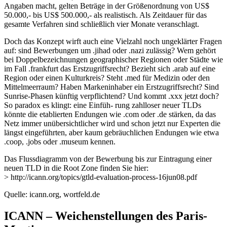
Angaben macht, gelten Beträge in der Größenordnung von US$
50.000,- bis US$ 500.000,- als realistisch. Als Zeitdauer für das
gesamte Verfahren sind schließlich vier Monate veranschlagt.
Doch das Konzept wirft auch eine Vielzahl noch ungeklärter Fragen
auf: sind Bewerbungen um .jihad oder .nazi zulässig? Wem gehört
bei Doppelbezeichnungen geographischer Regionen oder Städte wie
im Fall .frankfurt das Erstzugriffsrecht? Bezieht sich .arab auf eine
Region oder einen Kulturkreis? Steht .med für Medizin oder den
Mittelmeerraum? Haben Markeninhaber ein Erstzugriffsrecht? Sind
Sunrise-Phasen künftig verpflichtend? Und kommt .xxx jetzt doch?
So paradox es klingt: eine Einfüh- rung zahlloser neuer TLDs
könnte die etablierten Endungen wie .com oder .de stärken, da das
Netz immer unübersichtlicher wird und schon jetzt nur Experten die
längst eingeführten, aber kaum gebräuchlichen Endungen wie etwa
.coop, .jobs oder .museum kennen.
Das Flussdiagramm von der Bewerbung bis zur Eintragung einer
neuen TLD in die Root Zone finden Sie hier:
> http://icann.org/topics/gtld-evaluation-process-16jun08.pdf
Quelle: icann.org, wortfeld.de
ICANN – Weichenstellungen des Paris-