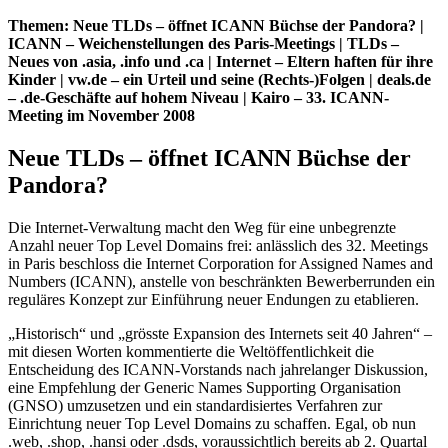
Themen: Neue TLDs – öffnet ICANN Büchse der Pandora? |
ICANN – Weichenstellungen des Paris-Meetings | TLDs –
Neues von .asia, .info und .ca | Internet – Eltern haften für ihre
Kinder | vw.de – ein Urteil und seine (Rechts-)Folgen | deals.de
– .de-Geschäfte auf hohem Niveau | Kairo – 33. ICANN-
Meeting im November 2008
Neue TLDs – öffnet ICANN Büchse der
Pandora?
Die Internet-Verwaltung macht den Weg für eine unbegrenzte
Anzahl neuer Top Level Domains frei: anlässlich des 32. Meetings
in Paris beschloss die Internet Corporation for Assigned Names and
Numbers (ICANN), anstelle von beschränkten Bewerberrunden ein
reguläres Konzept zur Einführung neuer Endungen zu etablieren.
„Historisch“ und „grösste Expansion des Internets seit 40 Jahren“ –
mit diesen Worten kommentierte die Weltöffentlichkeit die
Entscheidung des ICANN-Vorstands nach jahrelanger Diskussion,
eine Empfehlung der Generic Names Supporting Organisation
(GNSO) umzusetzen und ein standardisiertes Verfahren zur
Einrichtung neuer Top Level Domains zu schaffen. Egal, ob nun
.web, .shop, .hansi oder .dsds, voraussichtlich bereits ab 2. Quartal