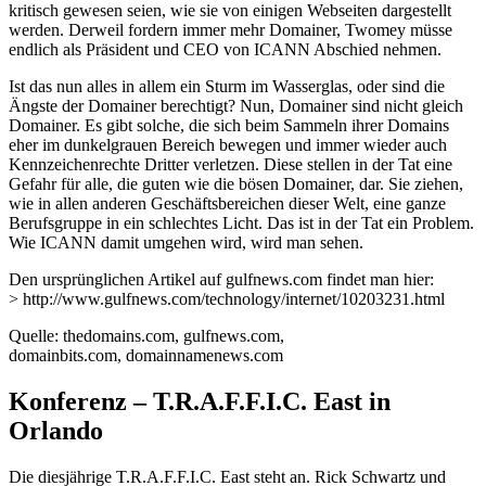
kritisch gewesen seien, wie sie von einigen Webseiten dargestellt
werden. Derweil fordern immer mehr Domainer, Twomey müsse
endlich als Präsident und CEO von ICANN Abschied nehmen.
Ist das nun alles in allem ein Sturm im Wasserglas, oder sind die
Ängste der Domainer berechtigt? Nun, Domainer sind nicht gleich
Domainer. Es gibt solche, die sich beim Sammeln ihrer Domains
eher im dunkelgrauen Bereich bewegen und immer wieder auch
Kennzeichenrechte Dritter verletzen. Diese stellen in der Tat eine
Gefahr für alle, die guten wie die bösen Domainer, dar. Sie ziehen,
wie in allen anderen Geschäftsbereichen dieser Welt, eine ganze
Berufsgruppe in ein schlechtes Licht. Das ist in der Tat ein Problem.
Wie ICANN damit umgehen wird, wird man sehen.
Den ursprünglichen Artikel auf gulfnews.com findet man hier:
> http://www.gulfnews.com/technology/internet/10203231.html
Quelle: thedomains.com, gulfnews.com,
domainbits.com, domainnamenews.com
Konferenz – T.R.A.F.F.I.C. East in
Orlando
Die diesjährige T.R.A.F.F.I.C. East steht an. Rick Schwartz und