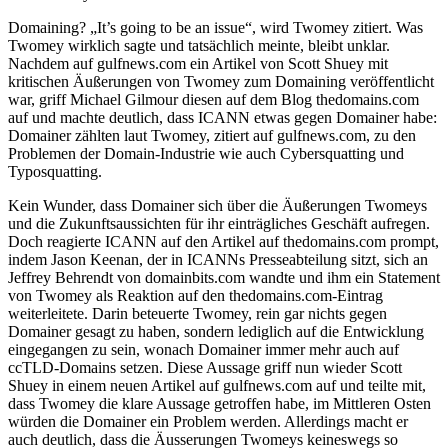
Domaining? „It’s going to be an issue“, wird Twomey zitiert. Was
Twomey wirklich sagte und tatsächlich meinte, bleibt unklar.
Nachdem auf gulfnews.com ein Artikel von Scott Shuey mit
kritischen Äußerungen von Twomey zum Domaining veröffentlicht
war, griff Michael Gilmour diesen auf dem Blog thedomains.com
auf und machte deutlich, dass ICANN etwas gegen Domainer habe:
Domainer zählten laut Twomey, zitiert auf gulfnews.com, zu den
Problemen der Domain-Industrie wie auch Cybersquatting und
Typosquatting.
Kein Wunder, dass Domainer sich über die Äußerungen Twomeys
und die Zukunftsaussichten für ihr einträgliches Geschäft aufregen.
Doch reagierte ICANN auf den Artikel auf thedomains.com prompt,
indem Jason Keenan, der in ICANNs Presseabteilung sitzt, sich an
Jeffrey Behrendt von domainbits.com wandte und ihm ein Statement
von Twomey als Reaktion auf den thedomains.com-Eintrag
weiterleitete. Darin beteuerte Twomey, rein gar nichts gegen
Domainer gesagt zu haben, sondern lediglich auf die Entwicklung
eingegangen zu sein, wonach Domainer immer mehr auch auf
ccTLD-Domains setzen. Diese Aussage griff nun wieder Scott
Shuey in einem neuen Artikel auf gulfnews.com auf und teilte mit,
dass Twomey die klare Aussage getroffen habe, im Mittleren Osten
würden die Domainer ein Problem werden. Allerdings macht er
auch deutlich, dass die Äusserungen Twomeys keineswegs so