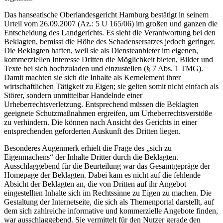
Das hanseatische Oberlandesgericht Hamburg bestätigt in seinem
Urteil vom 26.09.2007 (Az.: 5 U 165/06) im großen und ganzen die
Entscheidung des Landgerichts. Es sieht die Verantwortung bei den
Beklagten, bemisst die Höhe des Schadensersatzes jedoch geringer.
Die Beklagten haften, weil sie als Diensteanbieter im eigenen,
kommerziellen Interesse Dritten die Möglichkeit bieten, Bilder und
Texte bei sich hochzuladen und einzustellen (§ 7 Abs. 1 TMG).
Damit machten sie sich die Inhalte als Kernelement ihrer
wirtschaftlichen Tätigkeit zu Eigen; sie gelten somit nicht einfach als
Störer, sondern unmittelbar Handelnde einer
Urheberrechtsverletzung. Entsprechend müssen die Beklagten
geeignete Schutzmaßnahmen ergreifen, um Urheberrechtsverstöße
zu verhindern. Die können nach Ansicht des Gerichts in einer
entsprechenden geforderten Auskunft des Dritten liegen.
Besonderes Augenmerk erhielt die Frage des „sich zu
Eigenmachens“ der Inhalte Dritter durch die Beklagten.
Ausschlaggebend für die Beurteilung war das Gesamtgepräge der
Homepage der Beklagten. Dabei kam es nicht auf die fehlende
Absicht der Beklagten an, die von Dritten auf ihr Angebot
eingestellten Inhalte sich im Rechtssinne zu Eigen zu machen. Die
Gestaltung der Internetseite, die sich als Themenportal darstellt, auf
dem sich zahlreiche informative und kommerzielle Angebote finden,
war ausschlaggebend. Sie vermittelt für den Nutzer gerade den