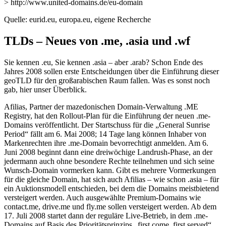
> http://www.united-domains.de/eu-domain
Quelle: eurid.eu, europa.eu, eigene Recherche
TLDs – Neues von .me, .asia und .wf
Sie kennen .eu, Sie kennen .asia – aber .arab? Schon Ende des
Jahres 2008 sollen erste Entscheidungen über die Einführung dieser
geoTLD für den großarabischen Raum fallen. Was es sonst noch
gab, hier unser Überblick.
Afilias, Partner der mazedonischen Domain-Verwaltung .ME
Registry, hat den Rollout-Plan für die Einführung der neuen .me-
Domains veröffentlicht. Der Startschuss für die „General Sunrise
Period“ fällt am 6. Mai 2008; 14 Tage lang können Inhaber von
Markenrechten ihre .me-Domain bevorrechtigt anmelden. Am 6.
Juni 2008 beginnt dann eine dreiwöchige Landrush-Phase, an der
jedermann auch ohne besondere Rechte teilnehmen und sich seine
Wunsch-Domain vormerken kann. Gibt es mehrere Vormerkungen
für die gleiche Domain, hat sich auch Afilias – wie schon .asia – für
ein Auktionsmodell entschieden, bei dem die Domains meistbietend
versteigert werden. Auch ausgewählte Premium-Domains wie
contact.me, drive.me und fly.me sollen versteigert werden. Ab dem
17. Juli 2008 startet dann der reguläre Live-Betrieb, in dem .me-
Domains auf Basis des Prioritätsprinzips „first come, first served“