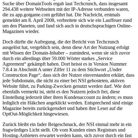
Suche über DomainTools ergab laut Techcrunch, dass insgesamt
294.438 weitere Webseiten mit der IP-Adresse verbunden waren,
die zu app.gotgame.com geführt hat. Die Nachricht, erstmals
gemeldet am 8. April 2008, verbreitete sich wie ein Lauffeuer rund
um den Planeten, und fand sich auch in deutschsprachigen Online-
Magazinen wieder.
Doch dürfte die Aufregung, die der Bericht von Techcrunch
ausgelöst hat, vergeblich sein, denn diese Art der Nutzung erfolgt
mit Wissen der Domain-Inhaber – zumindest, wenn sie sich zuvor
durch ein allerdings über 59.000 Wörter starkes „Service
Agreement“ gekämpft haben. Dort heisst es in Version Nummer
7.8.4 in Abschnitt A unter Ziffer 11 zu dem Stichwort „Under
Construction Page“, dass sich der Nutzer einverstanden erklärt, dass
jede Subdomain, die nicht zu einer bei NSI gehosteten, aktiven
Website führt, zu Parking-Zwecken genutzt werden darf. Wie dort
ebenfalls vermerkt ist, steht es den Nutzern jedoch frei, diese
Einstellung jederzeit über ihren Kundenaccount zu ändern; es muss
lediglich ein Häkchen angeklickt werden. Entsprechend sind einige
Magazine bereits zurückgerudert und haben ihre Leser auf die
OptOut-Möglichkeit hingewiesen.
Zurück bleibt ein fader Beigeschmack, der NSI einmal mehr in ein
fragwürdiges Licht stellt. Ob vom Kunden eines Registrars und
Hosting-Anbieters erwartet werden kann, sich zuvor durch ein fast