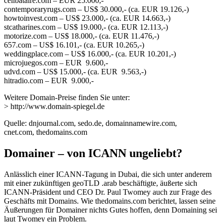
celibataire.com – EUR 25.000,-
contemporaryrugs.com – US$ 30.000,- (ca. EUR 19.126,-)
howtoinvest.com – US$ 23.000,- (ca. EUR 14.663,-)
stcatharines.com – US$ 19.000,- (ca. EUR 12.113,-)
motorize.com – US$ 18.000,- (ca. EUR 11.476,-)
657.com – US$ 16.101,- (ca. EUR 10.265,-)
weddingplace.com – US$ 16.000,- (ca. EUR 10.201,-)
microjuegos.com – EUR 9.600,-
udvd.com – US$ 15.000,- (ca. EUR 9.563,-)
hitradio.com – EUR 9.000,-
Weitere Domain-Preise finden Sie unter:
> http://www.domain-spiegel.de
Quelle: dnjournal.com, sedo.de, domainnamewire.com,
cnet.com, thedomains.com
Domainer – von ICANN ungeliebt?
Anlässlich einer ICANN-Tagung in Dubai, die sich unter anderem
mit einer zukünftigen geoTLD .arab beschäftigte, äußerte sich
ICANN-Präsident und CEO Dr. Paul Twomey auch zur Frage des
Geschäfts mit Domains. Wie thedomains.com berichtet, lassen seine
Äußerungen für Domainer nichts Gutes hoffen, denn Domaining sei
laut Twomey ein Problem.