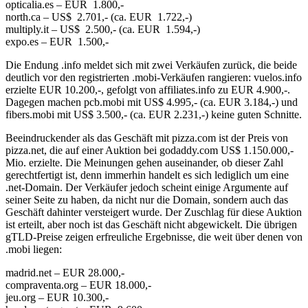
opticalia.es – EUR 1.800,-
north.ca – US$ 2.701,- (ca. EUR 1.722,-)
multiply.it – US$ 2.500,- (ca. EUR 1.594,-)
expo.es – EUR 1.500,-
Die Endung .info meldet sich mit zwei Verkäufen zurück, die beide
deutlich vor den registrierten .mobi-Verkäufen rangieren: vuelos.info
erzielte EUR 10.200,-, gefolgt von affiliates.info zu EUR 4.900,-.
Dagegen machen pcb.mobi mit US$ 4.995,- (ca. EUR 3.184,-) und
fibers.mobi mit US$ 3.500,- (ca. EUR 2.231,-) keine guten Schnitte.
Beeindruckender als das Geschäft mit pizza.com ist der Preis von
pizza.net, die auf einer Auktion bei godaddy.com US$ 1.150.000,-
Mio. erzielte. Die Meinungen gehen auseinander, ob dieser Zahl
gerechtfertigt ist, denn immerhin handelt es sich lediglich um eine
.net-Domain. Der Verkäufer jedoch scheint einige Argumente auf
seiner Seite zu haben, da nicht nur die Domain, sondern auch das
Geschäft dahinter versteigert wurde. Der Zuschlag für diese Auktion
ist erteilt, aber noch ist das Geschäft nicht abgewickelt. Die übrigen
gTLD-Preise zeigen erfreuliche Ergebnisse, die weit über denen von
.mobi liegen:
madrid.net – EUR 28.000,-
compraventa.org – EUR 18.000,-
jeu.org – EUR 10.300,-