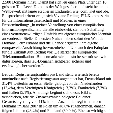
2.500 Domains hinzu. Damit hat sich .eu einen Platz unter den 10
grössten Top Level Domains der Welt gesichert und steht heute im
Wettbewerb mit lange etablierten Endungen wie .com, .net und .de.
Entsprechend erfreut zeigte sich Viviane Reding, EU-Kommissarin
für die Informationsgesellschaft und Medien, in einer
Pressemitteilung: „In meiner Vorstellung von einer europäischen
Informationsgesellschaft, die alle einbezieht, steht die Schaffung
eines vertrauenswürdigen Umfelds mit eigener europäischer Identität
an vorderster Stelle. Die ersten Nutzer haben sofort den Wert der
Domäne „.eu“ erkannt und die Chance ergriffen, ihre eigene
europaweite Ausrichtung hervorzuheben.“ Und auch den Fahrplan
für die Zukunft gibt Reding vor: „Je stärker der europäische
Telekommunikations-Binnenmarkt wird, desto besser müssen wir
dafür sorgen, dass .eu-Domänen sichtbarer, sicherer und
erschwinglicher werden.“.
Bei den Registrierungszahlen pro Land steht, wie sich bereits
unmittelbar nach Registrierungsstart angedeutet hat, Deutschland mit
31,4% weiterhin an erster Stelle, gefolgt von den Niederlanden
(13,4%), dem Vereinigten Königreich (13,3%), Frankreich (7,3%)
und Italien (5,1%). Allerdings beginnt sich dieses Bild zu
verschieben, wie die Zuwachszahlen belegen: Bei einer
Gesamtsteigerung von 11% hat die Anzahl der registrierten .eu-
Domains im Jahr 2007 in Polen um 48,6% zugenommen, danach
folgen Litauen (48,4%) und Finnland (39,9 %). Ebenso wichtig sind