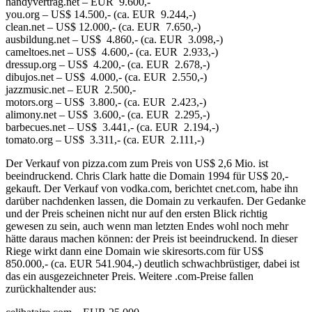
handyvertrag.net – EUR 9.600,-
you.org – US$ 14.500,- (ca. EUR 9.244,-)
clean.net – US$ 12.000,- (ca. EUR 7.650,-)
ausbildung.net – US$ 4.860,- (ca. EUR 3.098,-)
cameltoes.net – US$ 4.600,- (ca. EUR 2.933,-)
dressup.org – US$ 4.200,- (ca. EUR 2.678,-)
dibujos.net – US$ 4.000,- (ca. EUR 2.550,-)
jazzmusic.net – EUR 2.500,-
motors.org – US$ 3.800,- (ca. EUR 2.423,-)
alimony.net – US$ 3.600,- (ca. EUR 2.295,-)
barbecues.net – US$ 3.441,- (ca. EUR 2.194,-)
tomato.org – US$ 3.311,- (ca. EUR 2.111,-)
Der Verkauf von pizza.com zum Preis von US$ 2,6 Mio. ist
beeindruckend. Chris Clark hatte die Domain 1994 für US$ 20,-
gekauft. Der Verkauf von vodka.com, berichtet cnet.com, habe ihn
darüber nachdenken lassen, die Domain zu verkaufen. Der Gedanke
und der Preis scheinen nicht nur auf den ersten Blick richtig
gewesen zu sein, auch wenn man letzten Endes wohl noch mehr
hätte daraus machen können: der Preis ist beeindruckend. In dieser
Riege wirkt dann eine Domain wie skiresorts.com für US$
850.000,- (ca. EUR 541.904,-) deutlich schwachbrüstiger, dabei ist
das ein ausgezeichneter Preis. Weitere .com-Preise fallen
zurückhaltender aus: