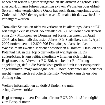
neben den reinen Registrierungszahlen die aktiven Angebote: 80%
aller .eu-Domains führen derzeit zu aktiven Webseiten oder eMail-
Servern; eine vergleichbare Quote hat auch Branchenprimus .com.
Zudem sind 80% der registrierten .eu-Domains für das zweite Jahr
verlängert worden.
Trotz aller Statistiken nicht zu verkennen ist allerdings, dass dotEU
seit einiger Zeit stagniert. So entfallen ca. 2,6 Millionen von derzeit
etwa 2,77 Millionen .eu-Domains auf Registrierungen bis April
2007, also innerhalb des ersten Jahres. Für Statistiker: zum 1. April
2007 notierte .eu bei 2.600.796 Domains, so dass sich das
Wachstum im zweiten Jahr eher bescheiden ausnimmt. Dass .eu das
Potential hat, in die Top 5 der weltweit wichtigsten TLDs
aufzurücken, ist unstreitig; allerdings wünschen sich nicht nur
Registrare, dass Verwalter EU-Rid, wie bei der Einführung
angekündigt, tief in die Werbekiste greift und mit einer europaweit
abgestimmten Imagekampagne dotEU noch bekannter und beliebter
macht – eine frisch aufpolierte Registry-Website kann da erst der
Anfang sein.
Weitere Informationen zu dotEU finden Sie unter:
> http://www.eurid.eu
Registrierung von .eu-Domains für nur EUR 29,- im Jahr möglich
zum Beispiel unter: