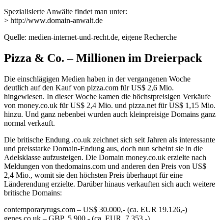
Spezialisierte Anwälte findet man unter:
> http://www.domain-anwalt.de
Quelle: medien-internet-und-recht.de, eigene Recherche
Pizza & Co. – Millionen im Dreierpack
Die einschlägigen Medien haben in der vergangenen Woche
deutlich auf den Kauf von pizza.com für US$ 2,6 Mio.
hingewiesen. In dieser Woche kamen die höchstpreisigen Verkäufe
von money.co.uk für US$ 2,4 Mio. und pizza.net für US$ 1,15 Mio.
hinzu. Und ganz nebenbei wurden auch kleinpreisige Domains ganz
normal verkauft.
Die britische Endung .co.uk zeichnet sich seit Jahren als interessante
und preisstarke Domain-Endung aus, doch nun scheint sie in die
Adelsklasse aufzusteigen. Die Domain money.co.uk erzielte nach
Meldungen von thedomains.com und anderen den Preis von US$
2,4 Mio., womit sie den höchsten Preis überhaupt für eine
Länderendung erzielte. Darüber hinaus verkauften sich auch weitere
britische Domains:
contemporaryrugs.com – US$ 30.000,- (ca. EUR 19.126,-)
genes.co.uk – GBP 5.900,- (ca. EUR 7.353,-)