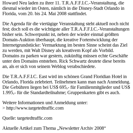
Howard Neu laden zu ihrer 11. T.R.A.F.F.I.C.-Veranstaltung, die
diesmal wieder im Osten, nämlich in die Disney-Stadt Orlando in
Florida, vom 20. bis 24. Mai 2008 stattfindet.
Die Agenda für die viertägige Veranstaltung steht aktuell noch nicht
fest; doch soll es die wichtigste aller T.R.A.F.F.I.C.-Veranstaltungen
bisher sein. Schwerpunkt ist, neben der wieder einmal größten
Domain-Auktion überhaupt, die kreative Fortentwicklung der
Internetgrundstücke: Vermarktung im besten Sinne scheint das Ziel
zu werden, mit Walt Disney als kreativem Kopf als Vorbild.
Domains zu parken war gestern, zukünftig müssen echte Geschäfte
unter den Domains entstehen. Rick Schwartz deutete diese bereits
an, als er sich von seinem Weblog verabschiedete.
Die T.R.A.F.F.I.C. East wird im schönen Grand Floridian Hotel in
Orlando, Florida zelebriert. Teilnehmen kann man nach Anmeldung.
Die Gebühren liegen bei US$ 695,- für Familienmitglieder und US$
1.995,- für die Standardteilnahme; Gruppenkarten gibt es auch.
Weitere Informationen und Anmeldung unter:
> http://www.targetedtraffic.com
Quelle: targetedtraffic.com
Aktuelle Artikel zum Thema „Newsletter Archiv 2008“