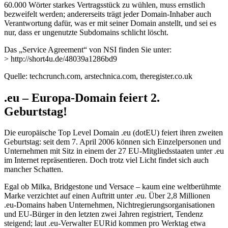
60.000 Wörter starkes Vertragsstück zu wühlen, muss ernstlich
bezweifelt werden; andererseits trägt jeder Domain-Inhaber auch
Verantwortung dafür, was er mit seiner Domain anstellt, und sei es
nur, dass er ungenutzte Subdomains schlicht löscht.
Das „Service Agreement“ von NSI finden Sie unter:
> http://short4u.de/48039a1286bd9
Quelle: techcrunch.com, arstechnica.com, theregister.co.uk
.eu – Europa-Domain feiert 2.
Geburtstag!
Die europäische Top Level Domain .eu (dotEU) feiert ihren zweiten
Geburtstag: seit dem 7. April 2006 können sich Einzelpersonen und
Unternehmen mit Sitz in einem der 27 EU-Mitgliedsstaaten unter .eu
im Internet repräsentieren. Doch trotz viel Licht findet sich auch
mancher Schatten.
Egal ob Milka, Bridgestone und Versace – kaum eine weltberühmte
Marke verzichtet auf einen Auftritt unter .eu. Über 2,8 Millionen
.eu-Domains haben Unternehmen, Nichtregierungsorganisationen
und EU-Bürger in den letzten zwei Jahren registriert, Tendenz
steigend; laut .eu-Verwalter EURid kommen pro Werktag etwa