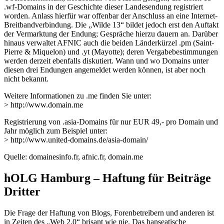
.wf-Domains in der Geschichte dieser Landesendung registriert
worden. Anlass hierfür war offenbar der Anschluss an eine Internet-
Breitbandverbindung. Die „Wilde 13“ bildet jedoch erst den Auftakt
der Vermarktung der Endung; Gespräche hierzu dauern an. Darüber
hinaus verwaltet AFNIC auch die beiden Länderkürzel .pm (Saint-
Pierre & Miquelon) und .yt (Mayotte); deren Vergabebestimmungen
werden derzeit ebenfalls diskutiert. Wann und wo Domains unter
diesen drei Endungen angemeldet werden können, ist aber noch
nicht bekannt.
Weitere Informationen zu .me finden Sie unter:
> http://www.domain.me
Registrierung von .asia-Domains für nur EUR 49,- pro Domain und
Jahr möglich zum Beispiel unter:
> http://www.united-domains.de/asia-domain/
Quelle: domainesinfo.fr, afnic.fr, domain.me
hOLG Hamburg – Haftung für Beiträge
Dritter
Die Frage der Haftung von Blogs, Forenbetreibern und anderen ist
in Zeiten des „Web 2.0“ brisant wie nie. Das hanseatische