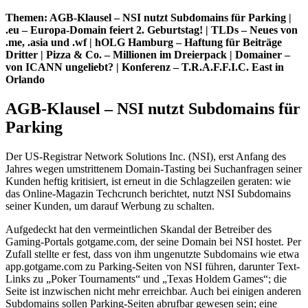
Themen: AGB-Klausel – NSI nutzt Subdomains für Parking |
.eu – Europa-Domain feiert 2. Geburtstag! | TLDs – Neues von
.me, .asia und .wf | hOLG Hamburg – Haftung für Beiträge
Dritter | Pizza & Co. – Millionen im Dreierpack | Domainer –
von ICANN ungeliebt? | Konferenz – T.R.A.F.F.I.C. East in
Orlando
AGB-Klausel – NSI nutzt Subdomains für
Parking
Der US-Registrar Network Solutions Inc. (NSI), erst Anfang des
Jahres wegen umstrittenem Domain-Tasting bei Suchanfragen seiner
Kunden heftig kritisiert, ist erneut in die Schlagzeilen geraten: wie
das Online-Magazin Techcrunch berichtet, nutzt NSI Subdomains
seiner Kunden, um darauf Werbung zu schalten.
Aufgedeckt hat den vermeintlichen Skandal der Betreiber des
Gaming-Portals gotgame.com, der seine Domain bei NSI hostet. Per
Zufall stellte er fest, dass von ihm ungenutzte Subdomains wie etwa
app.gotgame.com zu Parking-Seiten von NSI führen, darunter Text-
Links zu „Poker Tournaments“ und „Texas Holdem Games“; die
Seite ist inzwischen nicht mehr erreichbar. Auch bei einigen anderen
Subdomains sollen Parking-Seiten abrufbar gewesen sein; eine