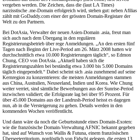
vergeben werden. Die Zeichen, dass die (laut LA Times)
narzisstische .me-Domain erfolgreich wird, stehen gut: neben Afilias
zählt mit GoDaddy.com einer der grössten Domain-Registare der
Welt zu den Partnern.
Bei DotAsia, Verwalter der neuen Asien-Domain .asia, freut man
sich auch nach dem Übergang in den regulären
Registrierungsbetrieb über rege Anmeldungen. „An den ersten fünf
Tagen nach Beginn der Live-Period am 26. März 2008 hatten wir
durchschnittlich etwa 10.000 Registrierungen täglich“, so Edmon
Chung, CEO von DotAsia. „Aktuell haben sich die
Registrierungszahlen bei beständig etwa 3.000 bis 5.000 Domains
täglich eingependelt.“ Dabei scheint sich .asia zunehmend auf seine
Kernregion zu konzentrieren: die meisten Anmeldungen stammen
aus China, Australien, Neuseeland, Indien und Korea. Wie Chung
weiter verriet, sind sämtliche Bewerbungen aus der Sunrise-Period
inzwischen validiert; die Erfolgsrate lag bei über 95 Prozent. Für
über 45.000 Domains aus der Landrush-Period heisst es dagegen
nun, ab in die Versteigerung zu gehen. Details werden in den
kommenden Wochen veröffentlicht.
Und dann wäre da noch die Geburtsstunde eines Domain-Exoten:
wie die französische Domain-Verwaltung AFNIC bekannt gegeben
hat, sind auf Wunsch von Wallis & Futuna, einem französischen
Überseeterritorium, nordöstlich von Fidschi gelegen, die ersten 13