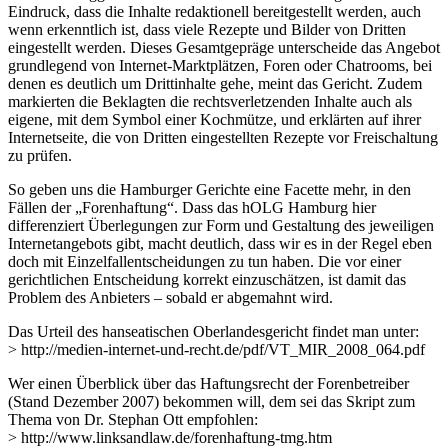
Eindruck, dass die Inhalte redaktionell bereitgestellt werden, auch
wenn erkenntlich ist, dass viele Rezepte und Bilder von Dritten
eingestellt werden. Dieses Gesamtgepräge unterscheide das Angebot
grundlegend von Internet-Marktplätzen, Foren oder Chatrooms, bei
denen es deutlich um Drittinhalte gehe, meint das Gericht. Zudem
markierten die Beklagten die rechtsverletzenden Inhalte auch als
eigene, mit dem Symbol einer Kochmütze, und erklärten auf ihrer
Internetseite, die von Dritten eingestellten Rezepte vor Freischaltung
zu prüfen.
So geben uns die Hamburger Gerichte eine Facette mehr, in den
Fällen der „Forenhaftung“. Dass das hOLG Hamburg hier
differenziert Überlegungen zur Form und Gestaltung des jeweiligen
Internetangebots gibt, macht deutlich, dass wir es in der Regel eben
doch mit Einzelfallentscheidungen zu tun haben. Die vor einer
gerichtlichen Entscheidung korrekt einzuschätzen, ist damit das
Problem des Anbieters – sobald er abgemahnt wird.
Das Urteil des hanseatischen Oberlandesgericht findet man unter:
> http://medien-internet-und-recht.de/pdf/VT_MIR_2008_064.pdf
Wer einen Überblick über das Haftungsrecht der Forenbetreiber
(Stand Dezember 2007) bekommen will, dem sei das Skript zum
Thema von Dr. Stephan Ott empfohlen:
> http://www.linksandlaw.de/forenhaftung-tmg.htm