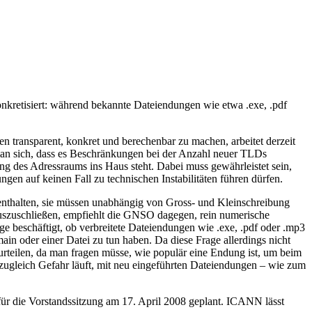
kretisiert: während bekannte Dateiendungen wie etwa .exe, .pdf
transparent, konkret und berechenbar zu machen, arbeitet derzeit
 man sich, dass es Beschränkungen bei der Anzahl neuer TLDs
tung des Adressraums ins Haus steht. Dabei muss gewährleistet sein,
gen auf keinen Fall zu technischen Instabilitäten führen dürfen.
nthalten, sie müssen unabhängig von Gross- und Kleinschreibung
auszuschließen, empfiehlt die GNSO dagegen, rein numerische
e beschäftigt, ob verbreitete Dateiendungen wie .exe, .pdf oder .mp3
 oder einer Datei zu tun haben. Da diese Frage allerdings nicht
rteilen, da man fragen müsse, wie populär eine Endung ist, um beim
 zugleich Gefahr läuft, mit neu eingeführten Dateiendungen – wie zum
ür die Vorstandssitzung am 17. April 2008 geplant. ICANN lässt