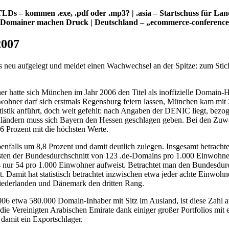
LDs – kommen .exe, .pdf oder .mp3? | .asia – Startschuss für La
 – Domainer machen Druck | Deutschland – „ecommerce-conference
2007
eu aufgelegt und meldet einen Wachwechsel an der Spitze: zum Stic
hatte sich München im Jahr 2006 den Titel als inoffizielle Domain-Ha
nwohner darf sich erstmals Regensburg feiern lassen, München kam mit 
tistik anführt, doch weit gefehlt: nach Angaben der DENIC liegt, bez
ländern muss sich Bayern den Hessen geschlagen geben. Bei den Zuwa
9,6 Prozent mit die höchsten Werte.
nfalls um 8,8 Prozent und damit deutlich zulegen. Insgesamt betrachtet 
ten der Bundesdurchschnitt von 123 .de-Domains pro 1.000 Einwohner
as nur 54 pro 1.000 Einwohner aufweist. Betrachtet man den Bundesdu
amit hat statistisch betrachtet inzwischen etwa jeder achte Einwohne
Niederlanden und Dänemark den dritten Rang.
 2006 etwa 580.000 Domain-Inhaber mit Sitz im Ausland, ist diese Zahl 
 die Vereinigten Arabischen Emirate dank einiger großer Portfolios mit
 damit ein Exportschlager.