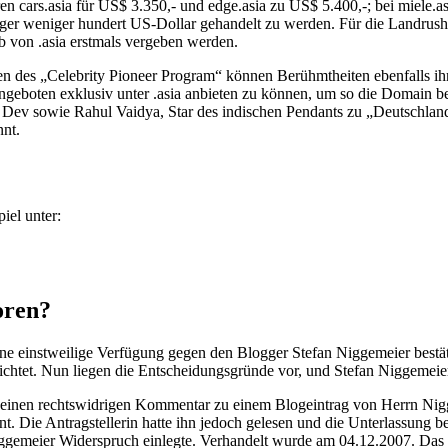
ren cars.asia für US$ 3.350,- und edge.asia zu US$ 5.400,-; bei miele.
iniger weniger hundert US-Dollar gehandelt zu werden. Für die Landrus
lb von .asia erstmals vergeben werden.
n des „Celebrity Pioneer Program“ können Berühmtheiten ebenfalls ihr
-Angeboten exklusiv unter .asia anbieten zu können, um so die Domain 
 Dev sowie Rahul Vaidya, Star des indischen Pendants zu „Deutschland 
nnt.
iel unter:
oren?
e einstweilige Verfügung gegen den Blogger Stefan Niggemeier bestä
erichtet. Nun liegen die Entscheidungsgründe vor, und Stefan Niggemeie
ns einen rechtswidrigen Kommentar zu einem Blogeintrag von Herrn
t. Die Antragstellerin hatte ihn jedoch gelesen und die Unterlassung
iggemeier Widerspruch einlegte. Verhandelt wurde am 04.12.2007. Das 