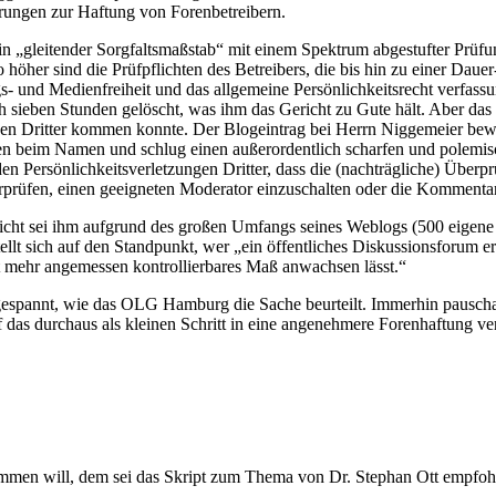
hrungen zur Haftung von Forenbetreibern.
 „gleitender Sorgfaltsmaßstab“ mit einem Spektrum abgestufter Prüfungs
 höher sind die Prüfpflichten des Betreibers, die bis hin zu einer Dau
s- und Medienfreiheit und das allgemeine Persönlichkeitsrecht verfass
ieben Stunden gelöscht, was ihm das Gericht zu Gute hält. Aber das re
gen Dritter kommen konnte. Der Blogeintrag bei Herrn Niggemeier beweg
n beim Namen und schlug einen außerordentlich scharfen und polemis
Persönlichkeitsverletzungen Dritter, dass die (nachträgliche) Überp
prüfen, einen geeigneten Moderator einzuschalten oder die Kommentare 
licht sei ihm aufgrund des großen Umfangs seines Weblogs (500 eigene
ellt sich auf den Standpunkt, wer „ein öffentliches Diskussionsforum 
cht mehr angemessen kontrollierbares Maß anwachsen lässt.“
gespannt, wie das OLG Hamburg die Sache beurteilt. Immerhin pauschali
rf das durchaus als kleinen Schritt in eine angenehmere Forenhaftung ve
ommen will, dem sei das Skript zum Thema von Dr. Stephan Ott empfoh