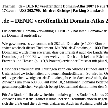
Themen: .de – DENIC veröffentlicht Domain-Atlas 2007 | Neue T
173.com – US$ 302.790,- für drei Richtige | Parking-Standards
.de – DENIC veröffentlicht Domain-Atlas 
Die deutsche Domain-Verwaltung DENIC eG hat ihren Domain-Atlas n
als Domain-Hauptstadt ab.
Wie gewonnen, so zerronnen: mit 282 .de-Domains je 1.000 Einwohner 
später wechselt dieser Titel erneut. Mit 380 .de-Domains je 1.000 Ei
Dominanz würde man erwarten, dass der Freistaat auch die Ländersta
Domains pro 1.000 Einwohner weit vorn. Doch auch bei den Flächen
Prozent) und Hessen (plus 9,8 Prozent) erzielt der Freistaat mit plus 
Besonders erfreulich: mit Thüringen kann ein östliches Bundesland ebe
Unterschied zwischen alten und neuen Bundesländern. So wird im Os
relativ gesehen wenigsten .de-Domains gibt es in Sachsen-Anhalt, d
Zuwachs um etwa 600.000 auf rund 10,2 Millionen Domains bedeutet. D
gesamteuropäischen Vergleich belegt Deutschland damit hinter den 
Für Ausländer bleibt .de weiterhin attraktiv: gab es Ende des Jahres
Zuwachs um fast die Hälfte! Kurios: bei den Herkunftsländern liegen
sich die USA und die Schweiz platzieren. Auch im Ausland bleibt .de