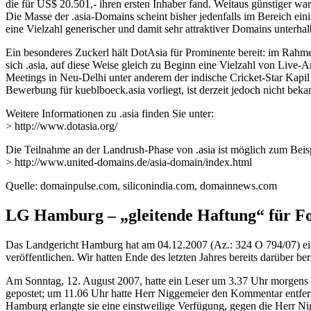
die für US$ 20.501,- ihren ersten Inhaber fand. Weitaus günstiger wa
Die Masse der .asia-Domains scheint bisher jedenfalls im Bereich e
eine Vielzahl generischer und damit sehr attraktiver Domains unterha
Ein besonderes Zuckerl hält DotAsia für Prominente bereit: im Rahme
sich .asia, auf diese Weise gleich zu Beginn eine Vielzahl von Live
Meetings in Neu-Delhi unter anderem der indische Cricket-Star Kapil
Bewerbung für kueblboeck.asia vorliegt, ist derzeit jedoch nicht beka
Weitere Informationen zu .asia finden Sie unter:
> http://www.dotasia.org/
Die Teilnahme an der Landrush-Phase von .asia ist möglich zum Beisp
> http://www.united-domains.de/asia-domain/index.html
Quelle: domainpulse.com, siliconindia.com, domainnews.com
LG Hamburg – „gleitende Haftung“ für F
Das Landgericht Hamburg hat am 04.12.2007 (Az.: 324 O 794/07) ein
veröffentlichen. Wir hatten Ende des letzten Jahres bereits darüber b
Am Sonntag, 12. August 2007, hatte ein Leser um 3.37 Uhr morge
gepostet; um 11.06 Uhr hatte Herr Niggemeier den Kommentar entfern
Hamburg erlangte sie eine einstweilige Verfügung, gegen die Herr N