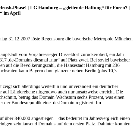
ndrush-Phase! | LG Hamburg – „gleitende Haftung“ für Foren? |
“ im April
htag 31.12.2007 löste Regensburg die bayerische Metropole München
uptstadt vom Vorjahressieger Düsseldorf zurückerobert; ein Jahr
317 .de-Domains diesmal „nur“ auf Platz zwei. Bei soviel bayrischer
ogen auf die Bevölkerungszahl, die Hansestadt Hamburg mit 236
chsraten kann Bayern dann glänzen: neben Berlin (plus 10,3
zeigt sich allerdings weiterhin und unverändert ein deutlicher
 auf Länderebene nirgendwo auch nur ansatzweise erreicht. Die
rchschnitt, betrug das Domain-Wachstum sechs Prozent, was einen
r der Bundesrepublik eine .de-Domain registriert. Im
auf über 840.000 angestiegen – das bedeutet im Jahresvergleich einen
 einigen zehntausend Domains auf dem ersten Platz. Dahinter konnten