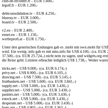
club-de-recontre.fr – EUR 1.600,-
legolf.fr – EUR 1.200,-
debtconsolidation.tv – EUR 4.250,-
blueray.tv – EUR 3.000,-
board.tv – EUR 2.500,-
v2.eu – EUR 2.400,-
eunet.eu – EUR 1.150,-
werbeprofi.at – EUR 1.750,-
Unter den generischen Endungen gab es .mobi mit own.mobi für US$ 
wird. Ein wenig .info gab es mit miss.info für US$ 4.100,- (ca. EU
37.500,- (ca. EUR 25.724,-) nicht nein zu sagen, und widgets.org er
die Reise geht: Letztere erbrachte lediglich US$ 1.738,-. Weiter waren
tricks.net – US$ 9.000,- (ca. EUR 6.174,-)
privy.net – US$ 8.900,- (ca. EUR 6.105,-)
drawing.net – US$ 7.500,- (ca. EUR 5.145,-)
fruitbaskets.net – US$ 5.600,- (ca. EUR 3.841,-)
supply.net – US$ 5.000,- (ca. EUR 3.430,-)
supplier.net – US$ 5.000,- (ca. EUR 3.430,-)
pastries.net – US$ 5.000,- (ca. EUR 3.430,-)
estock.net – US$ 5.000,- (ca. EUR 3.430,-)
desperate.net – US$ 5.000,- (ca. EUR 3.430,-)
bags.org – US$ 4.903,- (ca. EUR 3.363,-)