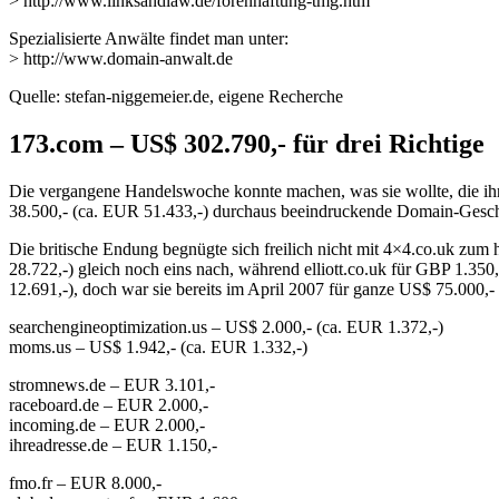
> http://www.linksandlaw.de/forenhaftung-tmg.htm
Spezialisierte Anwälte findet man unter:
> http://www.domain-anwalt.de
Quelle: stefan-niggemeier.de, eigene Recherche
173.com – US$ 302.790,- für drei Richtige
Die vergangene Handelswoche konnte machen, was sie wollte, die ih
38.500,- (ca. EUR 51.433,-) durchaus beeindruckende Domain-Gesch
Die britische Endung begnügte sich freilich nicht mit 4×4.co.uk zu
28.722,-) gleich noch eins nach, während elliott.co.uk für GBP 1.35
12.691,-), doch war sie bereits im April 2007 für ganze US$ 75.000
searchengineoptimization.us – US$ 2.000,- (ca. EUR 1.372,-)
moms.us – US$ 1.942,- (ca. EUR 1.332,-)
stromnews.de – EUR 3.101,-
raceboard.de – EUR 2.000,-
incoming.de – EUR 2.000,-
ihreadresse.de – EUR 1.150,-
fmo.fr – EUR 8.000,-