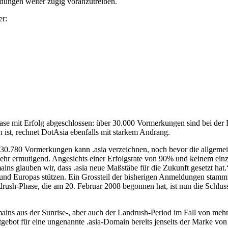
dungen weiter zügig voranzutreiben.
er:
hase mit Erfolg abgeschlossen: über 30.000 Vormerkungen sind bei der
 ist, rechnet DotAsia ebenfalls mit starkem Andrang.
30.780 Vormerkungen kann .asia verzeichnen, noch bevor die allgemein
hr ermutigend. Angesichts einer Erfolgsrate von 90% und keinem einz
ains glauben wir, dass .asia neue Maßstäbe für die Zukunft gesetzt h
und Europas stützen. Ein Grossteil der bisherigen Anmeldungen stamm
rush-Phase, die am 20. Februar 2008 begonnen hat, ist nun die Schlus
ns aus der Sunrise-, aber auch der Landrush-Period im Fall von mehr 
gebot für eine ungenannte .asia-Domain bereits jenseits der Marke von