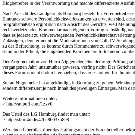
Blogbetreiber in der Verantwortung und machte differenzierte Ausfü
Nach Ansicht des Landgerichts Hamburg besteht für Forenbetreiber ein
Eintrages schwere Persönlichkeitsverletzungen zu erwarten sind, desto
Sorgfaltsmaßstab ergibt sich nach Ansicht des Gerichts, weil Meinung
rechtsverletzenden Kommentar nach eigenem Vortrag selbständig nach s
dass es jederzeit zu schwerwiegenden Persönlichkeitsrechtsverletzun
Zulässigen, denn er nennt die Moderatorinnen von Call-TV-Sendunge
zu der Befürchtung, es komme durch Kommentare zu schwerwiegenden 
stand in der Pflicht, die eingehenden Kommentare fortdauernd zu über
Der Argumentation von Herrn Niggemeier, eine derartige Prüfungspf
vergangenen Jahr) unzumutbar gewesen, verfing nicht. Das Gericht st
dieses Forums nicht dadurch entziehen, dass er es auf ein für ihn ni
Stefan Niggemeier hat angekündigt, in Berufung zu gehen. Wir sind 
sondern differenziert je nach Inhalt des jeweiligen Eintrages. Man da
Weitere Informationen unter:
> http://snipurl.com/1zxv0
Das Urteil des LG Hamburg findet man unter:
> http://short4u.de/47bc8603358e8
Wer einen Überblick über das Haftungsrecht der Forenbetreiber bek