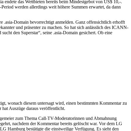
asia endete das Wettbieten bereits beim Mindestgebot von US$ 10,-.
h-Period werden allerdings weit höhere Summen erwartet, da dann
e .asia-Domain bevorrechtigt anmelden. Ganz offensichtlich erhofft
bekannter und präsenter zu machen. So hat sich anlässlich des ICANN-
sucht den Superstar“, seine .asia-Domain gesichert. Ob eine
tigt, wonach diesem untersagt wird, einen bestimmten Kommentar zu
r hat Auszüge daraus veröffentlicht.
 Niggemeier zum Thema Call-TV-Moderatorinnen und Abmahnung
 begehrt, nachdem der Kommentar bereits gelöscht war. Vor dem LG
LG Hamburg bestätigte die einstweilige Verfügung. Es sieht den