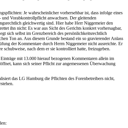
pflichten: Je wahrscheinlicher vorhersehbar ist, dass infolge eines
er- und Vorabkontrollpflicht anwachsen. Der gleitenden
ungsrechtlich gleichwertig sind. Hier habe Herr Niggemeier den
ttet ihn nicht: Es war aus Sicht des Gerichts konkret vorhersagbar,
t sich selbst im Grenzbereich des persönlichkeitsrechtlich
chen Ton an. Aus diesem Grunde bestand ein so gravierender Anlass
rüfung der Kommentare durch Herrn Niggemeier nicht ausreichte. Er
schubweise, nach dem er sie kontrolliert hatte, freizugeben.
 Einträge mit 13.000 hierauf bezogenen Kommentaren allein im
eröffnet, kann sich seiner Pflicht zur angemessenen Überwachung
siert das LG Hamburg die Pflichten des Forenbetreibers nicht,
rstehen.
len: