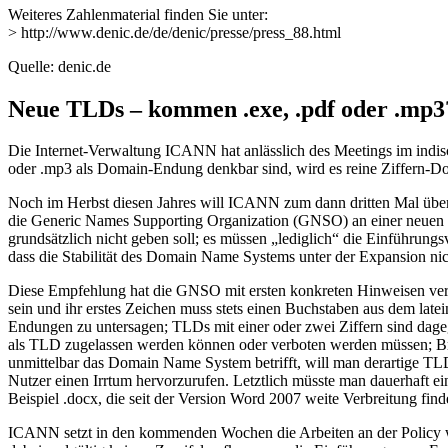
Weiteres Zahlenmaterial finden Sie unter:
> http://www.denic.de/de/denic/presse/press_88.html
Quelle: denic.de
Neue TLDs – kommen .exe, .pdf oder .mp3
Die Internet-Verwaltung ICANN hat anlässlich des Meetings im indis
oder .mp3 als Domain-Endung denkbar sind, wird es reine Ziffern-Do
Noch im Herbst diesen Jahres will ICANN zum dann dritten Mal über
die Generic Names Supporting Organization (GNSO) an einer neuen Po
grundsätzlich nicht geben soll; es müssen „lediglich“ die Einführungs
dass die Stabilität des Domain Name Systems unter der Expansion nich
Diese Empfehlung hat die GNSO mit ersten konkreten Hinweisen vers
sein und ihr erstes Zeichen muss stets einen Buchstaben aus dem la
Endungen zu untersagen; TLDs mit einer oder zwei Ziffern sind dagege
als TLD zugelassen werden können oder verboten werden müssen; Brow
unmittelbar das Domain Name System betrifft, will man derartige TL
Nutzer einen Irrtum hervorzurufen. Letztlich müsste man dauerhaft e
Beispiel .docx, die seit der Version Word 2007 weite Verbreitung find
ICANN setzt in den kommenden Wochen die Arbeiten an der Policy wei