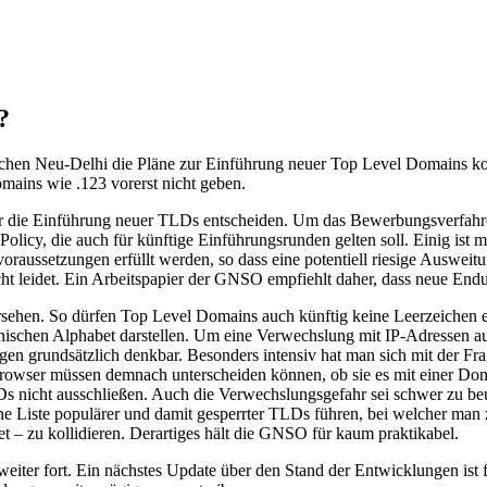
?
chen Neu-Delhi die Pläne zur Einführung neuer Top Level Domains kon
mains wie .123 vorerst nicht geben.
 die Einführung neuer TLDs entscheiden. Um das Bewerbungsverfahren 
licy, die auch für künftige Einführungsrunden gelten soll. Einig ist
voraussetzungen erfüllt werden, so dass eine potentiell riesige Auswei
t leidet. Ein Arbeitspapier der GNSO empfiehlt daher, dass neue Endun
ehen. So dürfen Top Level Domains auch künftig keine Leerzeichen e
teinischen Alphabet darstellen. Um eine Verwechslung mit IP-Adressen 
n grundsätzlich denkbar. Besonders intensiv hat man sich mit der Frag
ser müssen demnach unterscheiden können, ob sie es mit einer Domain
Ds nicht ausschließen. Auch die Verwechslungsgefahr sei schwer zu beu
ine Liste populärer und damit gesperrter TLDs führen, bei welcher man
et – zu kollidieren. Derartiges hält die GNSO für kaum praktikabel.
ter fort. Ein nächstes Update über den Stand der Entwicklungen ist f