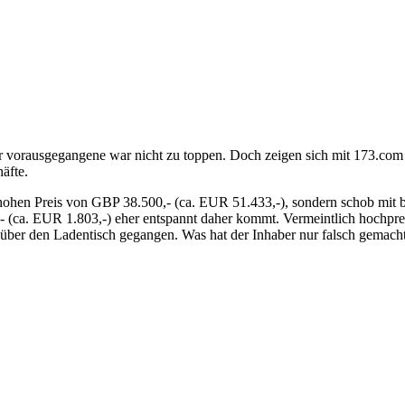
r vorausgegangene war nicht zu toppen. Doch zeigen sich mit 173.co
äfte.
m hohen Preis von GBP 38.500,- (ca. EUR 51.433,-), sondern schob mit
0,- (ca. EUR 1.803,-) eher entspannt daher kommt. Vermeintlich hochpr
,- über den Ladentisch gegangen. Was hat der Inhaber nur falsch gema