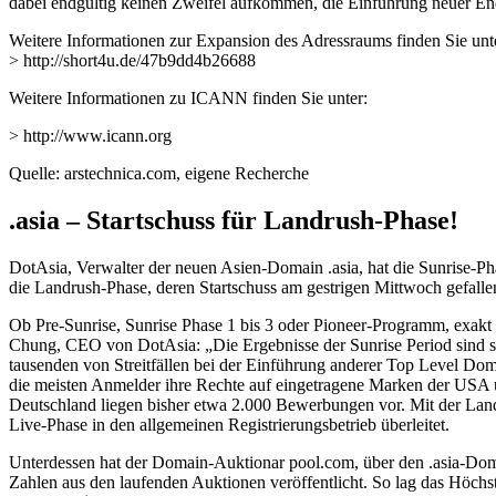
dabei endgültig keinen Zweifel aufkommen, die Einführung neuer En
Weitere Informationen zur Expansion des Adressraums finden Sie unt
> http://short4u.de/47b9dd4b26688
Weitere Informationen zu ICANN finden Sie unter:
> http://www.icann.org
Quelle: arstechnica.com, eigene Recherche
.asia – Startschuss für Landrush-Phase!
DotAsia, Verwalter der neuen Asien-Domain .asia, hat die Sunrise-P
die Landrush-Phase, deren Startschuss am gestrigen Mittwoch gefallen
Ob Pre-Sunrise, Sunrise Phase 1 bis 3 oder Pioneer-Programm, exakt 
Chung, CEO von DotAsia: „Die Ergebnisse der Sunrise Period sind se
tausenden von Streitfällen bei der Einführung anderer Top Level Dom
die meisten Anmelder ihre Rechte auf eingetragene Marken der USA 
Deutschland liegen bisher etwa 2.000 Bewerbungen vor. Mit der Land
Live-Phase in den allgemeinen Registrierungsbetrieb überleitet.
Unterdessen hat der Domain-Auktionar pool.com, über den .asia-Domai
Zahlen aus den laufenden Auktionen veröffentlicht. So lag das Höchst