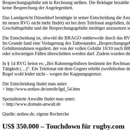
Besprechungsgebühr mit in Rechnung stellten. Die Beklagte bezahlte 
keine Besprechung der Angelegenheit.
Das Landgericht Düsseldorf bestätigte in seiner Entscheidung die A
im neuen RVG nicht mehr findet) sei bei dem Telefonat angefallen, da
Geschäftsgebühr und die Besprechungsgebühr niedriger anzusetzen s
Die Entscheidung ist, obwohl die BRAGO mittlerweile durch das RVG 
Im Grunde fand eine Verlagerung des Tatbestandes „Besprechungsgeb
Gebührenrahmen reguliert, der von der vollen Gebühr 10/10 nach BRA
oder schwierigen Fällen überschritten werden darf. Zudem wurden die 
In § 14 RVG heisst es: „Bei Rahmengebühren bestimmt der Rechtsanwa
Tätigkeit (…)“. Ein Telefonat mit dem Gegner erhöht zweifelsohne d
Regel wohl leider nicht – wegen der Kappungsgrenze.
Die Entscheidung findet man unter:
> http://www.netlaw.de/urteile/lgd_54.htm
Spezialisierte Anwälte findet man unter:
> http://www.domain-anwalt.de
Quelle: netlaw.de, eigene Recherche
US$ 350.000 – Touchdown für rugby.com