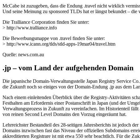
McCabe ist zuzugeben, dass die Endung .travel nicht wirklich vermis
Und seine Meinung zu sponsored TLDs hat er längst bekundet – die 
Die Tralliance Corporation finden Sie unter:
> http://www.tralliance.info
Die Bewerbungsmappe von .travel finden Sie unter:
> http://www.icann.org/tlds/stld-apps-19mar04/travel.htm
Quelle: news.com.au
.jp – vom Land der aufgehenden Domain
Die japanische Domain-Verwaltungsstelle Japan Registry Service Co., L
die Zukunft noch so einiges von der Domain-Endung .jp aus dem La
Nach einem einleitenden Überblick über die Registry-Aktivitäten sch
Festhalten am Erfordernis einer Postanschrift in Japan (und der Umg
Verwaltungsprozess in Zukunft zu vereinfachen. Im Historienteil fäll
von reinen Second Level Domains den Vorzug eingeräumt hat.
Lehrreichster Bestandteil des 28-seitigen Jahresberichts ist jedoch d
Domains inzwischen fast das Niveau der offiziellen Subdomains errei
akkreditierten Registrare ist mit etwa 550 sehr beachtlich. Für die Zu