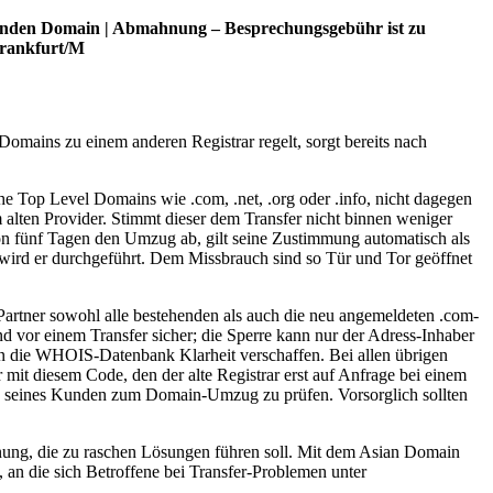
henden Domain | Abmahnung – Besprechungsgebühr ist zu
Frankfurt/M
omains zu einem anderen Registrar regelt, sorgt bereits nach
he Top Level Domains wie .com, .net, .org oder .info, nicht dagegen
m alten Provider. Stimmt dieser dem Transfer nicht binnen weniger
von fünf Tagen den Umzug ab, gilt seine Zustimmung automatisch als
 wird er durchgeführt. Dem Missbrauch sind so Tür und Tor geöffnet
Partner sowohl alle bestehenden als auch die neu angemeldeten .com-
r einem Transfer sicher; die Sperre kann nur der Adress-Inhaber
k in die WHOIS-Datenbank Klarheit verschaffen. Bei allen übrigen
mit diesem Code, den der alte Registrar erst auf Anfrage bei einem
ung seines Kunden zum Domain-Umzug zu prüfen. Vorsorglich sollten
rdnung, die zu raschen Lösungen führen soll. Mit dem Asian Domain
n die sich Betroffene bei Transfer-Problemen unter