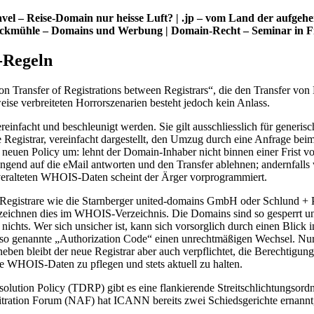
el – Reise-Domain nur heisse Luft? | .jp – vom Land der aufge
Zwickmühle – Domains und Werbung | Domain-Recht – Seminar in 
-Regeln
 Transfer of Registrations between Registrars“, die den Transfer von D
eise verbreiteten Horrorszenarien besteht jedoch kein Anlass.
nfacht und beschleunigt werden. Sie gilt ausschliesslich für generisc
e Registrar, vereinfacht dargestellt, den Umzug durch eine Anfrage bei
er neuen Policy um: lehnt der Domain-Inhaber nicht binnen einer Frist 
ngend auf die eMail antworten und den Transfer ablehnen; andernfalls
s veralteten WHOIS-Daten scheint der Ärger vorprogrammiert.
e Registrare wie die Starnberger united-domains GmbH oder Schlund + 
en dies im WHOIS-Verzeichnis. Die Domains sind so gesperrt und vo
o nichts. Wer sich unsicher ist, kann sich vorsorglich durch einen Blic
r so genannte „Authorization Code“ einen unrechtmäßigen Wechsel. Nur 
ben bleibt der neue Registrar aber auch verpflichtet, die Berechtig
re WHOIS-Daten zu pflegen und stets aktuell zu halten.
esolution Policy (TDRP) gibt es eine flankierende Streitschlichtungso
tion Forum (NAF) hat ICANN bereits zwei Schiedsgerichte ernannt, a