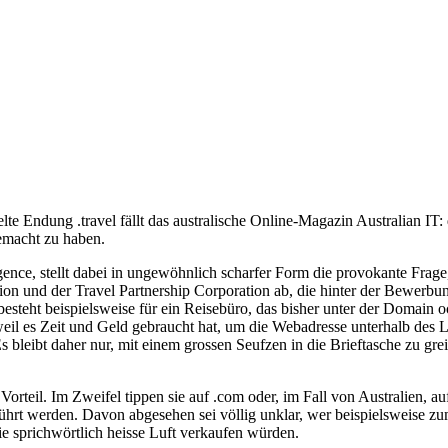
te Endung .travel fällt das australische Online-Magazin Australian IT:
emacht zu haben.
ence, stellt dabei in ungewöhnlich scharfer Form die provokante Fra
ion und der Travel Partnership Corporation ab, die hinter der Bewerbun
teht beispielsweise für ein Reisebüro, das bisher unter der Domain ock
weil es Zeit und Geld gebraucht hat, um die Webadresse unterhalb des La
 bleibt daher nur, mit einem grossen Seufzen in die Brieftasche zu gr
orteil. Im Zweifel tippen sie auf .com oder, im Fall von Australien, 
ührt werden. Davon abgesehen sei völlig unklar, wer beispielsweise zu
die sprichwörtlich heisse Luft verkaufen würden.