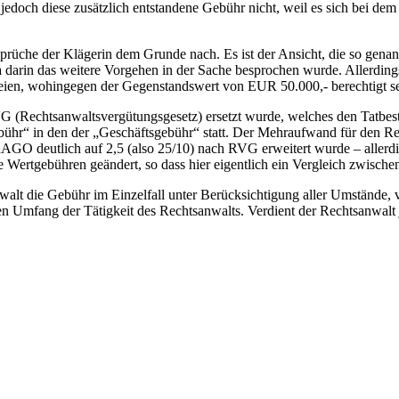
jedoch diese zusätzlich entstandene Gebühr nicht, weil es sich bei dem
nsprüche der Klägerin dem Grunde nach. Es ist der Ansicht, die so ge
 darin das weitere Vorgehen in der Sache besprochen wurde. Allerdings 
eien, wohingegen der Gegenstandswert von EUR 50.000,- berechtigt se
(Rechtsanwaltsvergütungsgesetz) ersetzt wurde, welches den Tatbesta
ühr“ in den der „Geschäftsgebühr“ statt. Der Mehraufwand für den R
GO deutlich auf 2,5 (also 25/10) nach RVG erweitert wurde – allerdi
Wertgebühren geändert, so dass hier eigentlich ein Vergleich zwischen
lt die Gebühr im Einzelfall unter Berücksichtigung aller Umstände, 
en Umfang der Tätigkeit des Rechtsanwalts. Verdient der Rechtsanwalt