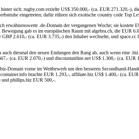
 hinter sich: rugby.com erzielte US$ 350.000,- (ca. EUR 271.320,-), 
rbstruhe eingetreten; dafür rühren sich exotische country code Top L
rklich erwähnenswerte .de-Domain der vergangenen Woche; sie kostete E
 Bewegung gab es im europäischen Raum mit algebra.ch, die EUR 6.000
ür GBP 2.610,- (ca. EUR 3.735,-) den Inhaber wechselte, und space.cc 
n auch diesmal den neuen Endungen den Rang ab, auch wenn eine .biz 
667,- (ca. EUR 2.070,-) und discountairline.net US$ 1.300,- (ca. EUR 1
ine .biz-Domain vorne im Wettbewerb um den besseren Secondhand-Hand
ontainer.info brachte EUR 1.293,-, affiliate.biz US$ 1.400,- (ca. EUR 
 und phillips.biz EUR 500,-.