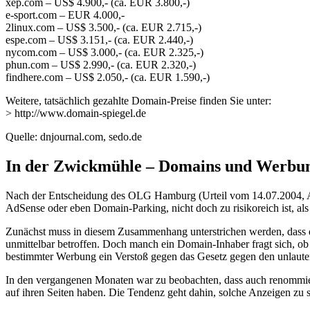
xep.com – US$ 4.900,- (ca. EUR 3.800,-)
e-sport.com – EUR 4.000,-
2linux.com – US$ 3.500,- (ca. EUR 2.715,-)
espe.com – US$ 3.151,- (ca. EUR 2.440,-)
nycom.com – US$ 3.000,- (ca. EUR 2.325,-)
phun.com – US$ 2.990,- (ca. EUR 2.320,-)
findhere.com – US$ 2.050,- (ca. EUR 1.590,-)
Weitere, tatsächlich gezahlte Domain-Preise finden Sie unter:
> http://www.domain-spiegel.de
Quelle: dnjournal.com, sedo.de
In der Zwickmühle – Domains und Werbu
Nach der Entscheidung des OLG Hamburg (Urteil vom 14.07.2004, Az. 
AdSense oder eben Domain-Parking, nicht doch zu risikoreich ist, als d
Zunächst muss in diesem Zusammenhang unterstrichen werden, dass d
unmittelbar betroffen. Doch manch ein Domain-Inhaber fragt sich, o
bestimmter Werbung ein Verstoß gegen das Gesetz gegen den unlau
In den vergangenen Monaten war zu beobachten, dass auch renommier
auf ihren Seiten haben. Die Tendenz geht dahin, solche Anzeigen zu sc