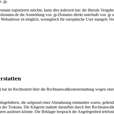
 .jp.
ain registrieren möchte, kann dies jederzeit tun: die liberale Vergabe
d-domains.de die Anmeldung von .jp-Domains direkt unterhalb von .jp s
 Webadresse ist möglich, wenngleich für europäische User mangels Ver
rstatten
) hat im Rechtsstreit über die Rechtsanwaltkostenerstattung wegen ei
altsgebühren, die aufgrund einer Abmahnung entstanden waren, geltend
e in der Toskana. Die Klägerin mahnte daraufhin durch ihre Rechtsanwä
hren auslösen könnte. Die Beklagte besprach die Angelegenheit telefon