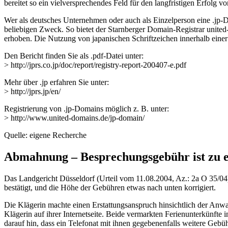
bereitet so ein vielversprechendes Feld für den langfristigen Erfolg von
Wer als deutsches Unternehmen oder auch als Einzelperson eine .jp-Dom
beliebigen Zweck. So bietet der Starnberger Domain-Registrar unite
erhoben. Die Nutzung von japanischen Schriftzeichen innerhalb einer
Den Bericht finden Sie als .pdf-Datei unter:
> http://jprs.co.jp/doc/report/registry-report-200407-e.pdf
Mehr über .jp erfahren Sie unter:
> http://jprs.jp/en/
Registrierung von .jp-Domains möglich z. B. unter:
> http://www.united-domains.de/jp-domain/
Quelle: eigene Recherche
Abmahnung – Besprechungsgebühr ist zu e
Das Landgericht Düsseldorf (Urteil vom 11.08.2004, Az.: 2a O 35/04
bestätigt, und die Höhe der Gebühren etwas nach unten korrigiert.
Die Klägerin machte einen Erstattungsanspruch hinsichtlich der Anw
Klägerin auf ihrer Internetseite. Beide vermarkten Ferienunterkünft
darauf hin, dass ein Telefonat mit ihnen gegebenenfalls weitere Gebü