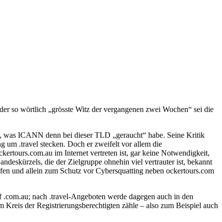
 der so wörtlich „grösste Witz der vergangenen zwei Wochen“ sei die
ge, was ICANN denn bei dieser TLD „geraucht“ habe. Seine Kritik
g um .travel stecken. Doch er zweifelt vor allem die
ertours.com.au im Internet vertreten ist, gar keine Notwendigkeit,
ndeskürzels, die der Zielgruppe ohnehin viel vertrauter ist, bekannt
eifen und allein zum Schutz vor Cybersquatting neben ockertours.com
auf .com.au; nach .travel-Angeboten werde dagegen auch in den
m Kreis der Registrierungsberechtigten zähle – also zum Beispiel auch