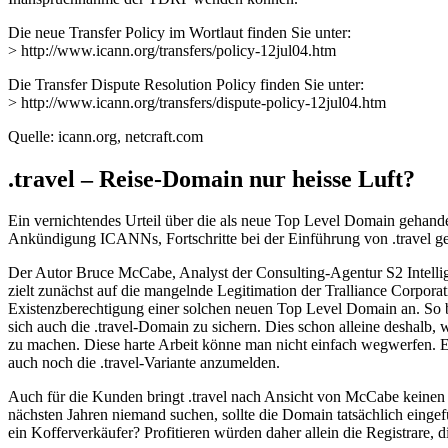
Die neue Transfer Policy im Wortlaut finden Sie unter:
> http://www.icann.org/transfers/policy-12jul04.htm
Die Transfer Dispute Resolution Policy finden Sie unter:
> http://www.icann.org/transfers/dispute-policy-12jul04.htm
Quelle: icann.org, netcraft.com
.travel – Reise-Domain nur heisse Luft?
Ein vernichtendes Urteil über die als neue Top Level Domain gehandel
Ankündigung ICANNs, Fortschritte bei der Einführung von .travel g
Der Autor Bruce McCabe, Analyst der Consulting-Agentur S2 Intellig
zielt zunächst auf die mangelnde Legitimation der Tralliance Corporat
Existenzberechtigung einer solchen neuen Top Level Domain an. So bes
sich auch die .travel-Domain zu sichern. Dies schon alleine deshalb, 
zu machen. Diese harte Arbeit könne man nicht einfach wegwerfen. Es
auch noch die .travel-Variante anzumelden.
Auch für die Kunden bringt .travel nach Ansicht von McCabe keinen V
nächsten Jahren niemand suchen, sollte die Domain tatsächlich eingef
ein Kofferverkäufer? Profitieren würden daher allein die Registrare, 