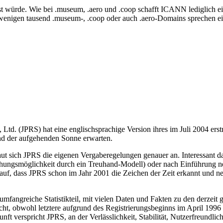
st würde. Wie bei .museum, .aero und .coop schafft ICANN lediglich e
wenigen tausend .museum-, .coop oder auch .aero-Domains sprechen ei
td. (JPRS) hat eine englischsprachige Version ihres im Juli 2004 erstm
nd der aufgehenden Sonne erwarten.
aut sich JPRS die eigenen Vergaberegelungen genauer an. Interessant d
ehungsmöglichkeit durch ein Treuhand-Modell) oder nach Einführung neu
t auf, dass JPRS schon im Jahr 2001 die Zeichen der Zeit erkannt und ne
er umfangreiche Statistikteil, mit vielen Daten und Fakten zu den derz
cht, obwohl letztere aufgrund des Registrierungsbeginns im April 1996 
kunft verspricht JPRS, an der Verlässlichkeit, Stabilität, Nutzerfreund