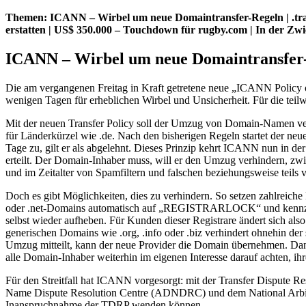
Themen: ICANN – Wirbel um neue Domaintransfer-Regeln | .trav
erstatten | US$ 350.000 – Touchdown für rugby.com | In der 
ICANN – Wirbel um neue Domaintransfer
Die am vergangenen Freitag in Kraft getretene neue „ICANN Policy on
wenigen Tagen für erheblichen Wirbel und Unsicherheit. Für die teilw
Mit der neuen Transfer Policy soll der Umzug von Domain-Namen verei
für Länderkürzel wie .de. Nach den bisherigen Regeln startet der neu
Tage zu, gilt er als abgelehnt. Dieses Prinzip kehrt ICANN nun in d
erteilt. Der Domain-Inhaber muss, will er den Umzug verhindern, zwi
und im Zeitalter von Spamfiltern und falschen beziehungsweise teil
Doch es gibt Möglichkeiten, dies zu verhindern. So setzen zahlreich
oder .net-Domains automatisch auf „REGISTRARLOCK“ und kennzeichn
selbst wieder aufheben. Für Kunden dieser Registrare ändert sich als
generischen Domains wie .org, .info oder .biz verhindert ohnehin de
Umzug mitteilt, kann der neue Provider die Domain übernehmen. Dane
alle Domain-Inhaber weiterhin im eigenen Interesse darauf achten, ih
Für den Streitfall hat ICANN vorgesorgt: mit der Transfer Dispute R
Name Dispute Resolution Centre (ADNDRC) und dem National Arbitra
Inanspruchnahme der TDRP wenden können.