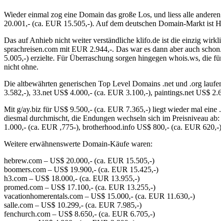
Wieder einmal zog eine Domain das große Los, und liess alle anderen
20.001,- (ca. EUR 15.505,-). Auf dem deutschen Domain-Markt ist He
Das auf Anhieb nicht weiter verständliche klifo.de ist die einzig wi
sprachreisen.com mit EUR 2.944,-. Das war es dann aber auch schon.
5.005,-) erzielte. Für Überraschung sorgen hingegen whois.ws, die f
nicht ohne.
Die altbewährten generischen Top Level Domains .net und .org laufe
3.582,-), 33.net US$ 4.000,- (ca. EUR 3.100,-), paintings.net US$ 2.
Mit g/ay.biz für US$ 9.500,- (ca. EUR 7.365,-) liegt wieder mal e
diesmal durchmischt, die Endungen wechseln sich im Preisniveau ab: c
1.000,- (ca. EUR ,775-), brotherhood.info US$ 800,- (ca. EUR 620,-)
Weitere erwähnenswerte Domain-Käufe waren:
hebrew.com – US$ 20.000,- (ca. EUR 15.505,-)
boomers.com – US$ 19.900,- (ca. EUR 15.425,-)
h3.com – US$ 18.000,- (ca. EUR 13.955,-)
promed.com – US$ 17.100,- (ca. EUR 13.255,-)
vacationhomerentals.com – US$ 15.000,- (ca. EUR 11.630,-)
salle.com – US$ 10.299,- (ca. EUR 7.985,-)
fenchurch.com – US$ 8.650,- (ca. EUR 6.705,-)