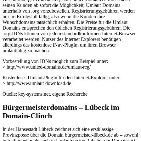
seinen Kunden ab sofort die Möglichkeit, Umlaut-Domains
unterhalb von .org vorzubestellen. Registrierungsgebühren werden
nur im Erfolgsfall fällig, also wenn die Kunden ihre
Wunschdomains tatsächlich erhalten. Die Preise für die Umlaut-
Domains entsprechen den üblichen Registrierungsgebühren. Die
.org-IDNs können von jedem standardkonformen Internet-Browser
verarbeitet werden; Nutzer des Internet Explorers benötigen
allerdings das kostenlose iNav-PlugIn, um ihren Browser
umlautfähig zu machen.
Vorbestellung von IDNs möglich zum Beispiel unter:
> http://www.united-domains.de/umlaut-reg/
Kostenloses Umlaut-PlugIn für den Internet-Explorer unter:
> http://www.umlaut-download.de
Quelle: key-systems.net, eigene Recherche
Bürgermeisterdomains – Lübeck im
Domain-Clinch
In der Hansestadt Lübeck zeichnet sich eine erstklassige
Provinzposse über die Domain bürgermeister-lübeck.de ab – sowohl
in traditioneller als auch in Umlautversion. Inhaber der Domains ist