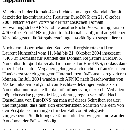
Mit einem in der Domain-Geschichte einmaligen Skandal kämpft
derzeit der luxemburgische Registrar EuroDNS: am 21. Oktober
2004 entschied der Vorstand der französischen Domain-
Verwaltungsstelle AFNIC ohne ausdrückliche Vorwarnung, knapp
4.500 über EuroDNS registrierte .fr-Domains aufgrund angeblicher
Verstöße gegen die Vergaberegelungen vorläufig zu suspendieren.
Nach dem bisher bekannten Sachverhalt registrierte ein Herr
Laurent Nunenthal vom 11. Mai bis 21. Oktober 2004 insgesamt
4.465 .fr-Domains für Kunden des Domain-Registrars EuroDNS.
Nunenthal fungiert dabei als Treuhänder für EuroDNS, so dass dank
einer Lücke in den Vergaberegelungen auch nicht im französischen
Handelsregister eingetragene Unternehmen .fr-Domains registrieren
können. Im Juli 2004 wandte sich AFNIC nach Beschwerden von
Markeninhabern aufgrund von Rechtsverletzungen erstmals an
Nunenthal und machte ihn darauf aufmerksam, dass sein Verhalten
möglicherweise gegen die Registrierungsregeln verstoße. Nach
Darstellung von EuroDNS hat man auf dieses Schreiben reagiert
und mitgeteilt, dass man sich erforderlichen Schritten wie dem von
den Vergabebestimmungen für den Fall von Streitigkeiten
vorgesehenen Schlichtungsverfahren nicht verweigere und war der
Annahme, der Fall sei erledigt.