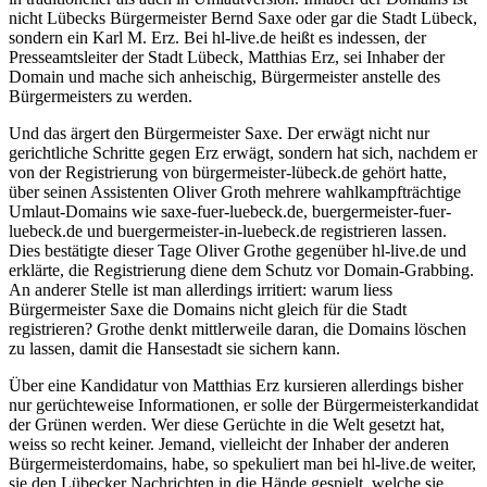
nicht Lübecks Bürgermeister Bernd Saxe oder gar die Stadt Lübeck,
sondern ein Karl M. Erz. Bei hl-live.de heißt es indessen, der
Presseamtsleiter der Stadt Lübeck, Matthias Erz, sei Inhaber der
Domain und mache sich anheischig, Bürgermeister anstelle des
Bürgermeisters zu werden.
Und das ärgert den Bürgermeister Saxe. Der erwägt nicht nur
gerichtliche Schritte gegen Erz erwägt, sondern hat sich, nachdem er
von der Registrierung von bürgermeister-lübeck.de gehört hatte,
über seinen Assistenten Oliver Groth mehrere wahlkampfträchtige
Umlaut-Domains wie saxe-fuer-luebeck.de, buergermeister-fuer-
luebeck.de und buergermeister-in-luebeck.de registrieren lassen.
Dies bestätigte dieser Tage Oliver Grothe gegenüber hl-live.de und
erklärte, die Registrierung diene dem Schutz vor Domain-Grabbing.
An anderer Stelle ist man allerdings irritiert: warum liess
Bürgermeister Saxe die Domains nicht gleich für die Stadt
registrieren? Grothe denkt mittlerweile daran, die Domains löschen
zu lassen, damit die Hansestadt sie sichern kann.
Über eine Kandidatur von Matthias Erz kursieren allerdings bisher
nur gerüchteweise Informationen, er solle der Bürgermeisterkandidat
der Grünen werden. Wer diese Gerüchte in die Welt gesetzt hat,
weiss so recht keiner. Jemand, vielleicht der Inhaber der anderen
Bürgermeisterdomains, habe, so spekuliert man bei hl-live.de weiter,
sie den Lübecker Nachrichten in die Hände gespielt, welche sie