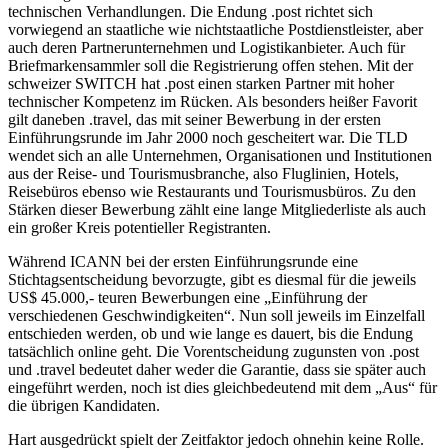
technischen Verhandlungen. Die Endung .post richtet sich
vorwiegend an staatliche wie nichtstaatliche Postdienstleister, aber
auch deren Partnerunternehmen und Logistikanbieter. Auch für
Briefmarkensammler soll die Registrierung offen stehen. Mit der
schweizer SWITCH hat .post einen starken Partner mit hoher
technischer Kompetenz im Rücken. Als besonders heißer Favorit
gilt daneben .travel, das mit seiner Bewerbung in der ersten
Einführungsrunde im Jahr 2000 noch gescheitert war. Die TLD
wendet sich an alle Unternehmen, Organisationen und Institutionen
aus der Reise- und Tourismusbranche, also Fluglinien, Hotels,
Reisebüros ebenso wie Restaurants und Tourismusbüros. Zu den
Stärken dieser Bewerbung zählt eine lange Mitgliederliste als auch
ein großer Kreis potentieller Registranten.
Während ICANN bei der ersten Einführungsrunde eine
Stichtagsentscheidung bevorzugte, gibt es diesmal für die jeweils
US$ 45.000,- teuren Bewerbungen eine „Einführung der
verschiedenen Geschwindigkeiten“. Nun soll jeweils im Einzelfall
entschieden werden, ob und wie lange es dauert, bis die Endung
tatsächlich online geht. Die Vorentscheidung zugunsten von .post
und .travel bedeutet daher weder die Garantie, dass sie später auch
eingeführt werden, noch ist dies gleichbedeutend mit dem „Aus“ für
die übrigen Kandidaten.
Hart ausgedrückt spielt der Zeitfaktor jedoch ohnehin keine Rolle.