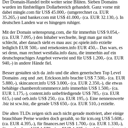
Der Domain-Handel treibt weiter seine Blüten. Sieben Domains
wurden im fünfstelligen Dollarbereich gehandelt. Ganz vorne mit
dabei mingle.com für US$ 45.000,- (umgerechnet ca. EUR
35.265,-) und banker.com mit US$ 41.000,- (ca. EUR 32.130,-). In
deutschen Landen war es hingegen ruhiger.
Mit der Domain seitensprung.com, die für immerhin US$ 9.054,-
(ca. EUR 7.095,-) den Inhaber wechselte, liegt man gar nicht
schlecht, aber danach sieht es mau aus: pc-spiele.info erzielte
lediglich EUR 500,- und reisekosten.info EUR 450,-. Das wars, es
sei denn, man rechnet westfalia.info dazu, die immerhin auf ein
deutschsprachiges Angebot verweist und für US$ 1.200,- (ca. EUR
940,-) in andere Hände fiel.
Besser gestalten sich da .info und die alten generischen Top Level
Domains .org und .net. Erickson.info brachte US$ 7.500,- (ca. EUR
5.880,-), skincancer.info US$ 3.000,- (ca. EUR 2.350,-), die etwas
behäbige chamberofcommmerce.info immerhin US$ 1.500,- (ca.
EUR 1.175,-), content.info unbefriedigende US$ 785,- (ca. EUR
615,-) und oeb.info US$ 250,- (ca. EUR 195,-). Eine nennenswerte
.biz ist scw.biz, die gerade US$ 650,- (ca. EUR 510,-) erzielte.
Die alten TLDs zeigen sich auch nicht gerade motiviert, aber einige
brauchbare Preise wurden doch gezahlt, so für icm.org US$ 5.608,-
(ca. EUR 4.395,-), für finances.net US$ 1.700,- (ca. EUR 1.330,-),