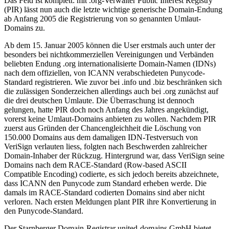
Das Feld ist komplett: mit .org-Verwalter Public Interest Registry
(PIR) lässt nun auch die letzte wichtige generische Domain-Endung
ab Anfang 2005 die Registrierung von so genannten Umlaut-
Domains zu.
Ab dem 15. Januar 2005 können die User erstmals auch unter der
besonders bei nichtkommerziellen Vereinigungen und Verbänden
beliebten Endung .org internationalisierte Domain-Namen (IDNs)
nach dem offiziellen, von ICANN verabschiedeten Punycode-
Standard registrieren. Wie zuvor bei .info und .biz beschränken sich
die zulässigen Sonderzeichen allerdings auch bei .org zunächst auf
die drei deutschen Umlaute. Die Überraschung ist dennoch
gelungen, hatte PIR doch noch Anfang des Jahres angekündigt,
vorerst keine Umlaut-Domains anbieten zu wollen. Nachdem PIR
zuerst aus Gründen der Chancengleichheit die Löschung von
150.000 Domains aus dem damaligen IDN-Testversuch von
VeriSign verlauten liess, folgten nach Beschwerden zahlreicher
Domain-Inhaber der Rückzug. Hintergrund war, dass VeriSign seine
Domains nach dem RACE-Standard (Row-based ASCII
Compatible Encoding) codierte, es sich jedoch bereits abzeichnete,
dass ICANN den Punycode zum Standard erheben werde. Die
damals im RACE-Standard codierten Domains sind aber nicht
verloren. Nach ersten Meldungen plant PIR ihre Konvertierung in
den Punycode-Standard.
Der Starnberger Domain-Registrar united-domains GmbH bietet