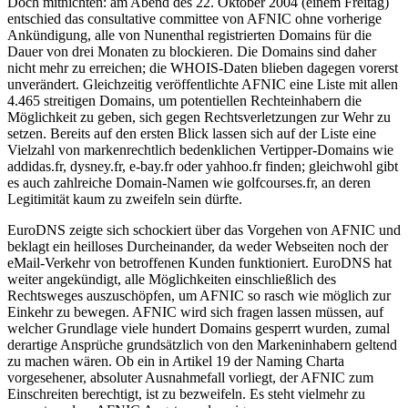
Doch mitnichten: am Abend des 22. Oktober 2004 (einem Freitag)
entschied das consultative committee von AFNIC ohne vorherige
Ankündigung, alle von Nunenthal registrierten Domains für die
Dauer von drei Monaten zu blockieren. Die Domains sind daher
nicht mehr zu erreichen; die WHOIS-Daten blieben dagegen vorerst
unverändert. Gleichzeitig veröffentlichte AFNIC eine Liste mit allen
4.465 streitigen Domains, um potentiellen Rechteinhabern die
Möglichkeit zu geben, sich gegen Rechtsverletzungen zur Wehr zu
setzen. Bereits auf den ersten Blick lassen sich auf der Liste eine
Vielzahl von markenrechtlich bedenklichen Vertipper-Domains wie
addidas.fr, dysney.fr, e-bay.fr oder yahhoo.fr finden; gleichwohl gibt
es auch zahlreiche Domain-Namen wie golfcourses.fr, an deren
Legitimität kaum zu zweifeln sein dürfte.
EuroDNS zeigte sich schockiert über das Vorgehen von AFNIC und
beklagt ein heilloses Durcheinander, da weder Webseiten noch der
eMail-Verkehr von betroffenen Kunden funktioniert. EuroDNS hat
weiter angekündigt, alle Möglichkeiten einschließlich des
Rechtsweges auszuschöpfen, um AFNIC so rasch wie möglich zur
Einkehr zu bewegen. AFNIC wird sich fragen lassen müssen, auf
welcher Grundlage viele hundert Domains gesperrt wurden, zumal
derartige Ansprüche grundsätzlich von den Markeninhabern geltend
zu machen wären. Ob ein in Artikel 19 der Naming Charta
vorgesehener, absoluter Ausnahmefall vorliegt, der AFNIC zum
Einschreiten berechtigt, ist zu bezweifeln. Es steht vielmehr zu