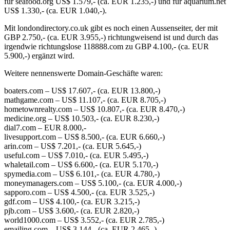
für seafood.org US$ 1.579,- (ca. EUR 1.235,-) und für aquarium.net
US$ 1.330,- (ca. EUR 1.040,-).
Mit londondirectory.co.uk gibt es noch einen Aussenseiter, der mit
GBP 2.750,- (ca. EUR 3.955,-) richtungweisend ist und durch das
irgendwie richtungslose 118888.com zu GBP 4.100,- (ca. EUR
5.900,-) ergänzt wird.
Weitere nennenswerte Domain-Geschäfte waren:
boaters.com – US$ 17.607,- (ca. EUR 13.800,-)
mathgame.com – US$ 11.107,- (ca. EUR 8.705,-)
hometownrealty.com – US$ 10.807,- (ca. EUR 8.470,-)
medicine.org – US$ 10.503,- (ca. EUR 8.230,-)
dial7.com – EUR 8.000,-
livesupport.com – US$ 8.500,- (ca. EUR 6.660,-)
arin.com – US$ 7.201,- (ca. EUR 5.645,-)
useful.com – US$ 7.010,- (ca. EUR 5.495,-)
whaletail.com – US$ 6.600,- (ca. EUR 5.170,-)
spymedia.com – US$ 6.101,- (ca. EUR 4.780,-)
moneymanagers.com – US$ 5.100,- (ca. EUR 4.000,-)
sapporo.com – US$ 4.500,- (ca. EUR 3.525,-)
gdf.com – US$ 4.100,- (ca. EUR 3.215,-)
pjb.com – US$ 3.600,- (ca. EUR 2.820,-)
world1000.com – US$ 3.552,- (ca. EUR 2.785,-)
emailing.com – US$ 3.144,- (ca. EUR 2.465,-)