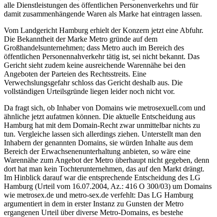
alle Dienstleistungen des öffentlichen Personenverkehrs und für
damit zusammenhängende Waren als Marke hat eintragen lassen.
Vom Landgericht Hamburg erhielt der Konzern jetzt eine Abfuhr.
Die Bekanntheit der Marke Metro gründe auf dem
Großhandelsunternehmen; dass Metro auch im Bereich des
öffentlichen Personennahverkehr tätig ist, sei nicht bekannt. Das
Gericht sieht zudem keine ausreichende Warennähe bei den
Angeboten der Parteien des Rechtsstreits. Eine
Verwechslungsgefahr schloss das Gericht deshalb aus. Die
vollständigen Urteilsgründe liegen leider noch nicht vor.
Da fragt sich, ob Inhaber von Domains wie metrosexuell.com und
ähnliche jetzt aufatmen können. Die aktuelle Entscheidung aus
Hamburg hat mit dem Domain-Recht zwar unmittelbar nichts zu
tun. Vergleiche lassen sich allerdings ziehen. Unterstellt man den
Inhabern der genannten Domains, sie würden Inhalte aus dem
Bereich der Erwachsenenunterhaltung anbieten, so wäre eine
Warennähe zum Angebot der Metro überhaupt nicht gegeben, denn
dort hat man kein Tochterunternehmen, das auf den Markt drängt.
Im Hinblick darauf war die entsprechende Entscheidung des LG
Hamburg (Urteil vom 16.07.2004, Az.: 416 O 300/03) um Domains
wie metrosex.de und metro-sex.de verfehlt: Das LG Hamburg
argumentiert in dem in erster Instanz zu Gunsten der Metro
ergangenen Urteil über diverse Metro-Domains, es bestehe