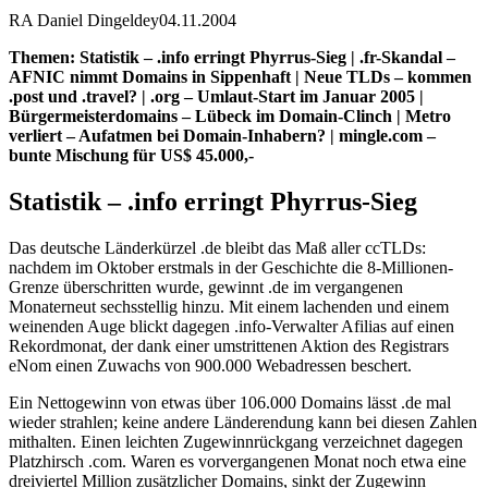
RA Daniel Dingeldey
04.11.2004
Themen: Statistik – .info erringt Phyrrus-Sieg | .fr-Skandal –
AFNIC nimmt Domains in Sippenhaft | Neue TLDs – kommen
.post und .travel? | .org – Umlaut-Start im Januar 2005 |
Bürgermeisterdomains – Lübeck im Domain-Clinch | Metro
verliert – Aufatmen bei Domain-Inhabern? | mingle.com –
bunte Mischung für US$ 45.000,-
Statistik – .info erringt Phyrrus-Sieg
Das deutsche Länderkürzel .de bleibt das Maß aller ccTLDs:
nachdem im Oktober erstmals in der Geschichte die 8-Millionen-
Grenze überschritten wurde, gewinnt .de im vergangenen
Monaterneut sechsstellig hinzu. Mit einem lachenden und einem
weinenden Auge blickt dagegen .info-Verwalter Afilias auf einen
Rekordmonat, der dank einer umstrittenen Aktion des Registrars
eNom einen Zuwachs von 900.000 Webadressen beschert.
Ein Nettogewinn von etwas über 106.000 Domains lässt .de mal
wieder strahlen; keine andere Länderendung kann bei diesen Zahlen
mithalten. Einen leichten Zugewinnrückgang verzeichnet dagegen
Platzhirsch .com. Waren es vorvergangenen Monat noch etwa eine
dreiviertel Million zusätzlicher Domains, sinkt der Zugewinn