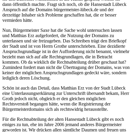
dann öffentlich machte. Fragt sich noch, ob die Hansestadt Lübeck
Anspruch auf die Domains bürgermeister-lübeck.de und der
derzeitige Inhaber sich Probleme geschaffen hat, die er besser
vermieden hätte.
Nun, Bürgermeister Saxe hat die Sache wohl untersuchen lassen
und Matthias Erz aufgefordert, die Nutzung der Domains zu
unterlassen und sie freizugeben. Das Schreiben trägt den Briefkopf
der Stadt und ist von Herrn Grothe unterschrieben. Eine dezidierte
Anspruchsgrundlage ist in der Aufforderung nicht benannt, vielmehr
bezieht man sich auf alle Rechtsgrundlagen, die in Betracht
kommen. Ob da wirklich die Rechtsabteilung drüber geschaut hat?
Zumindest fordert man nicht die Übertragung der Domains, was von
keiner der möglichen Anspruchsgrundlagen gedeckt wäre, sondern
lediglich deren Löschung.
Schön ist auch das Detail, dass Matthias Erz von der Stadt Lübeck
eine Unterlassungserklärung zur Unterschrift übersandt bekam, Herr
Groth jedoch nicht, obgleich er den gleichen möglichen
Rechtsverstoß begangen hätte, wenn die Registrierung der
Bürgermeisterdomains sich als rechtswidrig herausstellte.
Für die Rechtsabteilung der alten Hansestadt Lübeck gibt es noch
einiges zu tun, ehe im Jahre 2006 jemand anderes Bürgermeister
geworden ist. Wir drücken allen sämtliche Daumen und freuen uns