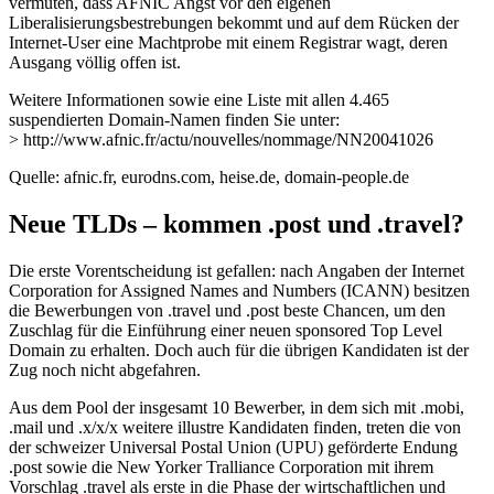
vermuten, dass AFNIC Angst vor den eigenen
Liberalisierungsbestrebungen bekommt und auf dem Rücken der
Internet-User eine Machtprobe mit einem Registrar wagt, deren
Ausgang völlig offen ist.
Weitere Informationen sowie eine Liste mit allen 4.465
suspendierten Domain-Namen finden Sie unter:
> http://www.afnic.fr/actu/nouvelles/nommage/NN20041026
Quelle: afnic.fr, eurodns.com, heise.de, domain-people.de
Neue TLDs – kommen .post und .travel?
Die erste Vorentscheidung ist gefallen: nach Angaben der Internet
Corporation for Assigned Names and Numbers (ICANN) besitzen
die Bewerbungen von .travel und .post beste Chancen, um den
Zuschlag für die Einführung einer neuen sponsored Top Level
Domain zu erhalten. Doch auch für die übrigen Kandidaten ist der
Zug noch nicht abgefahren.
Aus dem Pool der insgesamt 10 Bewerber, in dem sich mit .mobi,
.mail und .x/x/x weitere illustre Kandidaten finden, treten die von
der schweizer Universal Postal Union (UPU) geförderte Endung
.post sowie die New Yorker Tralliance Corporation mit ihrem
Vorschlag .travel als erste in die Phase der wirtschaftlichen und