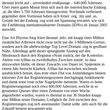
diesmal leicht auf – unverändert erstklassige – 640.000 Adressen.
Über einen guten Monat freut sich auch die österreichische Endung
.at, die über 5.700 Adressen hinzugewinnt. Nochmals verbessert
gegenüber dem Vormonat haben sich ferner .org, .biz und .us.
Gerade bei der Endung .org wird mit Spannung erwartet, wie sich
die Einführung internationalisierter Domains (IDNs) ab Januar 2005
auswirkt.
Eine Art Phyrrus-Sieg feiert diesmal .info: mit knapp einer Million
zusätzlicher Adressen rückt zwar nicht nur die 3-Millionen-Grenze,
sondern auch die altehrwürdige Top Level Domain .org in greifbare
Nähe. Allerdings geht dieser sprunghafte Anstieg auf den
Missbrauch durch den Registrar eNom zurück, der die Kostenlos-
Aktion von Afilias zu zweifelhaften Zwecken nutzte, so dass
abzuwarten bleibt, ob dieser Zuwachs von Dauer ist. Spätestens in
einem Jahr herrscht Klarheit. Afilias hat inzwischen nochmals
ausdrücklich betont, dass trotz einer Flut von Anmeldungen binnen
kürzester Zeit das Registrierungssystem durchgängig funktionierte
und damit seine erste echte Nagelprobe meisterte. Waren es beim
Registrierungsstart noch etwa 600.000 Adressen, welche in so
genannten Queues über einen Zeitraum von einer Woche
abgearbeitet wurden, waren es diesmal in nur 36 Stunden knapp
eine Million neuer Domains. Lediglich die Zeit zwischen den
Registrierungen zog sich auseinander. Damit sollte .info auch für die
Zukunft bestens gewappnet sein.