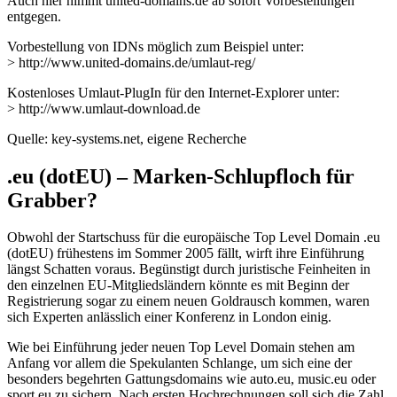
Auch hier nimmt united-domains.de ab sofort Vorbestellungen
entgegen.
Vorbestellung von IDNs möglich zum Beispiel unter:
> http://www.united-domains.de/umlaut-reg/
Kostenloses Umlaut-PlugIn für den Internet-Explorer unter:
> http://www.umlaut-download.de
Quelle: key-systems.net, eigene Recherche
.eu (dotEU) – Marken-Schlupfloch für
Grabber?
Obwohl der Startschuss für die europäische Top Level Domain .eu
(dotEU) frühestens im Sommer 2005 fällt, wirft ihre Einführung
längst Schatten voraus. Begünstigt durch juristische Feinheiten in
den einzelnen EU-Mitgliedsländern könnte es mit Beginn der
Registrierung sogar zu einem neuen Goldrausch kommen, waren
sich Experten anlässlich einer Konferenz in London einig.
Wie bei Einführung jeder neuen Top Level Domain stehen am
Anfang vor allem die Spekulanten Schlange, um sich eine der
besonders begehrten Gattungsdomains wie auto.eu, music.eu oder
sport.eu zu sichern. Nach ersten Hochrechnungen soll sich die Zahl