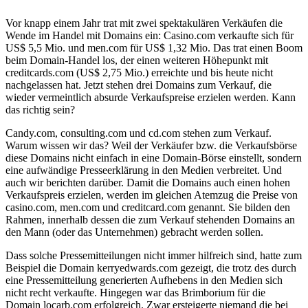
Vor knapp einem Jahr trat mit zwei spektakulären Verkäufen die
Wende im Handel mit Domains ein: Casino.com verkaufte sich für
US$ 5,5 Mio. und men.com für US$ 1,32 Mio. Das trat einen Boom
beim Domain-Handel los, der einen weiteren Höhepunkt mit
creditcards.com (US$ 2,75 Mio.) erreichte und bis heute nicht
nachgelassen hat. Jetzt stehen drei Domains zum Verkauf, die
wieder vermeintlich absurde Verkaufspreise erzielen werden. Kann
das richtig sein?
Candy.com, consulting.com und cd.com stehen zum Verkauf.
Warum wissen wir das? Weil der Verkäufer bzw. die Verkaufsbörse
diese Domains nicht einfach in eine Domain-Börse einstellt, sondern
eine aufwändige Presseerklärung in den Medien verbreitet. Und
auch wir berichten darüber. Damit die Domains auch einen hohen
Verkaufspreis erzielen, werden im gleichen Atemzug die Preise von
casino.com, men.com und creditcard.com genannt. Sie bilden den
Rahmen, innerhalb dessen die zum Verkauf stehenden Domains an
den Mann (oder das Unternehmen) gebracht werden sollen.
Dass solche Pressemitteilungen nicht immer hilfreich sind, hatte zum
Beispiel die Domain kerryedwards.com gezeigt, die trotz des durch
eine Pressemitteilung generierten Aufhebens in den Medien sich
nicht recht verkaufte. Hingegen war das Brimborium für die
Domain locarb.com erfolgreich. Zwar ersteigerte niemand die bei