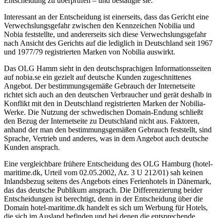
Entscheidung zu überprüfen – und bestätigte sie.
Interessant an der Entscheidung ist einerseits, dass das Gericht eine
Verwechslungsgefahr zwischen den Kennzeichen Nobilia und
Nobia feststellte, und andererseits sich diese Verwechslungsgefahr
nach Ansicht des Gerichts auf die lediglich in Deutschland seit 1967
und 1977/79 registrierten Marken von Nobilia auswirkt.
Das OLG Hamm sieht in den deutschsprachigen Informationsseiten
auf nobia.se ein gezielt auf deutsche Kunden zugeschnittenes
Angebot. Der bestimmungsgemäße Gebrauch der Internetseite
richtet sich auch an den deutschen Verbraucher und gerät deshalb in
Konflikt mit den in Deutschland registrierten Marken der Nobilia-
Werke. Die Nutzung der schwedischen Domain-Endung schließt
den Bezug der Internetseite zu Deutschland nicht aus. Faktoren,
anhand der man den bestimmungsgemäßen Gebrauch feststellt, sind
Sprache, Vertrieb und anderes, was in dem Angebot auch deutsche
Kunden ansprach.
Eine vergleichbare frühere Entscheidung des OLG Hamburg (hotel-
maritime.dk, Urteil vom 02.05.2002, Az. 3 U 212/01) sah keinen
Inlandsbezug seitens des Angebots eines Ferienhotels in Dänemark,
das das deutsche Publikum ansprach. Die Differenzierung beider
Entscheidungen ist berechtigt, denn in der Entscheidung über die
Domain hotel-maritime.dk handelt es sich um Werbung für Hotels,
die sich im Ausland befinden und bei denen die entsprechende