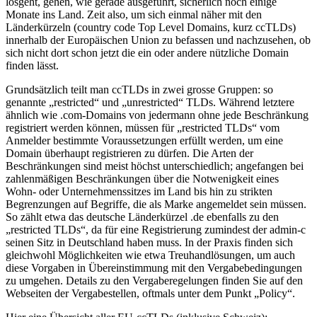
losgeht, gehen, wie gerade ausgeführt, sicherlich noch einige
Monate ins Land. Zeit also, um sich einmal näher mit den
Länderkürzeln (country code Top Level Domains, kurz ccTLDs)
innerhalb der Europäischen Union zu befassen und nachzusehen, ob
sich nicht dort schon jetzt die ein oder andere nützliche Domain
finden lässt.
Grundsätzlich teilt man ccTLDs in zwei grosse Gruppen: so
genannte „restricted“ und „unrestricted“ TLDs. Während letztere
ähnlich wie .com-Domains von jedermann ohne jede Beschränkung
registriert werden können, müssen für „restricted TLDs“ vom
Anmelder bestimmte Voraussetzungen erfüllt werden, um eine
Domain überhaupt registrieren zu dürfen. Die Arten der
Beschränkungen sind meist höchst unterschiedlich; angefangen bei
zahlenmäßigen Beschränkungen über die Notwenigkeit eines
Wohn- oder Unternehmenssitzes im Land bis hin zu strikten
Begrenzungen auf Begriffe, die als Marke angemeldet sein müssen.
So zählt etwa das deutsche Länderkürzel .de ebenfalls zu den
„restricted TLDs“, da für eine Registrierung zumindest der admin-c
seinen Sitz in Deutschland haben muss. In der Praxis finden sich
gleichwohl Möglichkeiten wie etwa Treuhandlösungen, um auch
diese Vorgaben in Übereinstimmung mit den Vergabebedingungen
zu umgehen. Details zu den Vergaberegelungen finden Sie auf den
Webseiten der Vergabestellen, oftmals unter dem Punkt „Policy“.