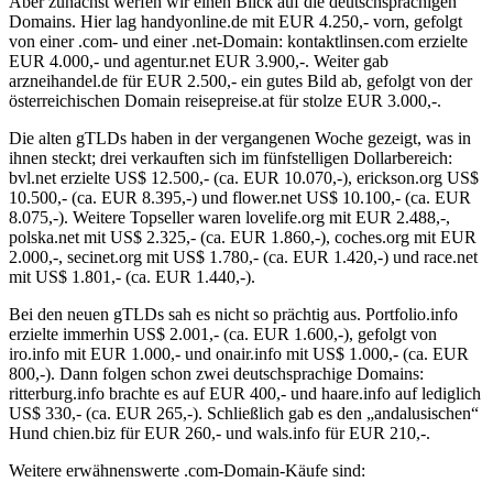
Aber zunächst werfen wir einen Blick auf die deutschsprachigen
Domains. Hier lag handyonline.de mit EUR 4.250,- vorn, gefolgt
von einer .com- und einer .net-Domain: kontaktlinsen.com erzielte
EUR 4.000,- und agentur.net EUR 3.900,-. Weiter gab
arzneihandel.de für EUR 2.500,- ein gutes Bild ab, gefolgt von der
österreichischen Domain reisepreise.at für stolze EUR 3.000,-.
Die alten gTLDs haben in der vergangenen Woche gezeigt, was in
ihnen steckt; drei verkauften sich im fünfstelligen Dollarbereich:
bvl.net erzielte US$ 12.500,- (ca. EUR 10.070,-), erickson.org US$
10.500,- (ca. EUR 8.395,-) und flower.net US$ 10.100,- (ca. EUR
8.075,-). Weitere Topseller waren lovelife.org mit EUR 2.488,-,
polska.net mit US$ 2.325,- (ca. EUR 1.860,-), coches.org mit EUR
2.000,-, secinet.org mit US$ 1.780,- (ca. EUR 1.420,-) und race.net
mit US$ 1.801,- (ca. EUR 1.440,-).
Bei den neuen gTLDs sah es nicht so prächtig aus. Portfolio.info
erzielte immerhin US$ 2.001,- (ca. EUR 1.600,-), gefolgt von
iro.info mit EUR 1.000,- und onair.info mit US$ 1.000,- (ca. EUR
800,-). Dann folgen schon zwei deutschsprachige Domains:
ritterburg.info brachte es auf EUR 400,- und haare.info auf lediglich
US$ 330,- (ca. EUR 265,-). Schließlich gab es den „andalusischen“
Hund chien.biz für EUR 260,- und wals.info für EUR 210,-.
Weitere erwähnenswerte .com-Domain-Käufe sind: