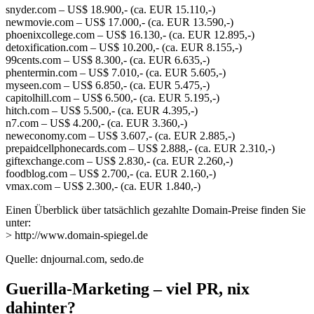
snyder.com – US$ 18.900,- (ca. EUR 15.110,-)
newmovie.com – US$ 17.000,- (ca. EUR 13.590,-)
phoenixcollege.com – US$ 16.130,- (ca. EUR 12.895,-)
detoxification.com – US$ 10.200,- (ca. EUR 8.155,-)
99cents.com – US$ 8.300,- (ca. EUR 6.635,-)
phentermin.com – US$ 7.010,- (ca. EUR 5.605,-)
myseen.com – US$ 6.850,- (ca. EUR 5.475,-)
capitolhill.com – US$ 6.500,- (ca. EUR 5.195,-)
hitch.com – US$ 5.500,- (ca. EUR 4.395,-)
n7.com – US$ 4.200,- (ca. EUR 3.360,-)
neweconomy.com – US$ 3.607,- (ca. EUR 2.885,-)
prepaidcellphonecards.com – US$ 2.888,- (ca. EUR 2.310,-)
giftexchange.com – US$ 2.830,- (ca. EUR 2.260,-)
foodblog.com – US$ 2.700,- (ca. EUR 2.160,-)
vmax.com – US$ 2.300,- (ca. EUR 1.840,-)
Einen Überblick über tatsächlich gezahlte Domain-Preise finden Sie
unter:
> http://www.domain-spiegel.de
Quelle: dnjournal.com, sedo.de
Guerilla-Marketing – viel PR, nix
dahinter?