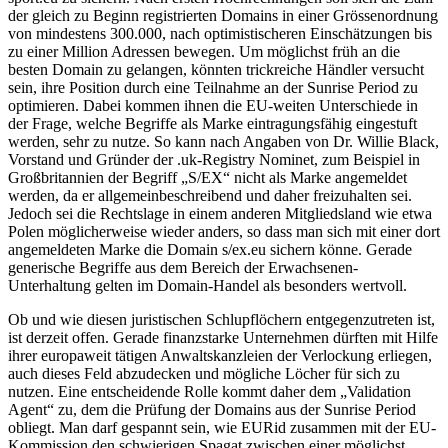
der gleich zu Beginn registrierten Domains in einer Grössenordnung
von mindestens 300.000, nach optimistischeren Einschätzungen bis
zu einer Million Adressen bewegen. Um möglichst früh an die
besten Domain zu gelangen, könnten trickreiche Händler versucht
sein, ihre Position durch eine Teilnahme an der Sunrise Period zu
optimieren. Dabei kommen ihnen die EU-weiten Unterschiede in
der Frage, welche Begriffe als Marke eintragungsfähig eingestuft
werden, sehr zu nutze. So kann nach Angaben von Dr. Willie Black,
Vorstand und Gründer der .uk-Registry Nominet, zum Beispiel in
Großbritannien der Begriff „S/EX“ nicht als Marke angemeldet
werden, da er allgemeinbeschreibend und daher freizuhalten sei.
Jedoch sei die Rechtslage in einem anderen Mitgliedsland wie etwa
Polen möglicherweise wieder anders, so dass man sich mit einer dort
angemeldeten Marke die Domain s/ex.eu sichern könne. Gerade
generische Begriffe aus dem Bereich der Erwachsenen-
Unterhaltung gelten im Domain-Handel als besonders wertvoll.
Ob und wie diesen juristischen Schlupflöchern entgegenzutreten ist,
ist derzeit offen. Gerade finanzstarke Unternehmen dürften mit Hilfe
ihrer europaweit tätigen Anwaltskanzleien der Verlockung erliegen,
auch dieses Feld abzudecken und mögliche Löcher für sich zu
nutzen. Eine entscheidende Rolle kommt daher dem „Validation
Agent“ zu, dem die Prüfung der Domains aus der Sunrise Period
obliegt. Man darf gespannt sein, wie EURid zusammen mit der EU-
Kommission den schwierigen Spagat zwischen einer möglichst