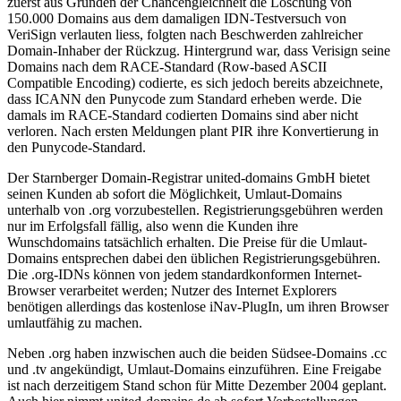
zuerst aus Gründen der Chancengleichheit die Löschung von
150.000 Domains aus dem damaligen IDN-Testversuch von
VeriSign verlauten liess, folgten nach Beschwerden zahlreicher
Domain-Inhaber der Rückzug. Hintergrund war, dass Verisign seine
Domains nach dem RACE-Standard (Row-based ASCII
Compatible Encoding) codierte, es sich jedoch bereits abzeichnete,
dass ICANN den Punycode zum Standard erheben werde. Die
damals im RACE-Standard codierten Domains sind aber nicht
verloren. Nach ersten Meldungen plant PIR ihre Konvertierung in
den Punycode-Standard.
Der Starnberger Domain-Registrar united-domains GmbH bietet
seinen Kunden ab sofort die Möglichkeit, Umlaut-Domains
unterhalb von .org vorzubestellen. Registrierungsgebühren werden
nur im Erfolgsfall fällig, also wenn die Kunden ihre
Wunschdomains tatsächlich erhalten. Die Preise für die Umlaut-
Domains entsprechen dabei den üblichen Registrierungsgebühren.
Die .org-IDNs können von jedem standardkonformen Internet-
Browser verarbeitet werden; Nutzer des Internet Explorers
benötigen allerdings das kostenlose iNav-PlugIn, um ihren Browser
umlautfähig zu machen.
Neben .org haben inzwischen auch die beiden Südsee-Domains .cc
und .tv angekündigt, Umlaut-Domains einzuführen. Eine Freigabe
ist nach derzeitigem Stand schon für Mitte Dezember 2004 geplant.