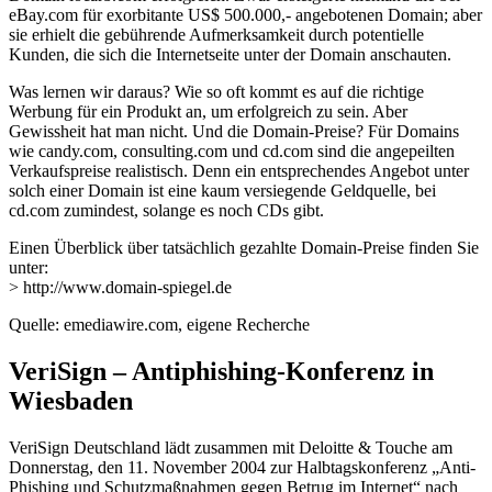
eBay.com für exorbitante US$ 500.000,- angebotenen Domain; aber
sie erhielt die gebührende Aufmerksamkeit durch potentielle
Kunden, die sich die Internetseite unter der Domain anschauten.
Was lernen wir daraus? Wie so oft kommt es auf die richtige
Werbung für ein Produkt an, um erfolgreich zu sein. Aber
Gewissheit hat man nicht. Und die Domain-Preise? Für Domains
wie candy.com, consulting.com und cd.com sind die angepeilten
Verkaufspreise realistisch. Denn ein entsprechendes Angebot unter
solch einer Domain ist eine kaum versiegende Geldquelle, bei
cd.com zumindest, solange es noch CDs gibt.
Einen Überblick über tatsächlich gezahlte Domain-Preise finden Sie
unter:
> http://www.domain-spiegel.de
Quelle: emediawire.com, eigene Recherche
VeriSign – Antiphishing-Konferenz in
Wiesbaden
VeriSign Deutschland lädt zusammen mit Deloitte & Touche am
Donnerstag, den 11. November 2004 zur Halbtagskonferenz „Anti-
Phishing und Schutzmaßnahmen gegen Betrug im Internet“ nach