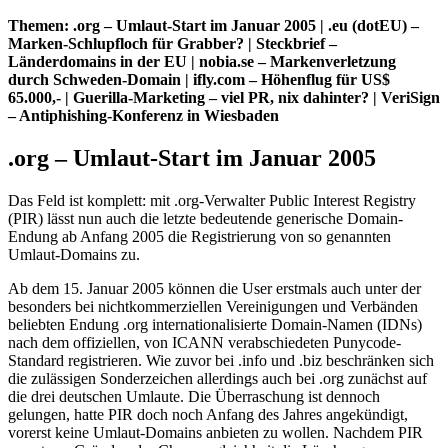
Themen: .org – Umlaut-Start im Januar 2005 | .eu (dotEU) –
Marken-Schlupfloch für Grabber? | Steckbrief –
Länderdomains in der EU | nobia.se – Markenverletzung
durch Schweden-Domain | ifly.com – Höhenflug für US$
65.000,- | Guerilla-Marketing – viel PR, nix dahinter? | VeriSign
– Antiphishing-Konferenz in Wiesbaden
.org – Umlaut-Start im Januar 2005
Das Feld ist komplett: mit .org-Verwalter Public Interest Registry
(PIR) lässt nun auch die letzte bedeutende generische Domain-
Endung ab Anfang 2005 die Registrierung von so genannten
Umlaut-Domains zu.
Ab dem 15. Januar 2005 können die User erstmals auch unter der
besonders bei nichtkommerziellen Vereinigungen und Verbänden
beliebten Endung .org internationalisierte Domain-Namen (IDNs)
nach dem offiziellen, von ICANN verabschiedeten Punycode-
Standard registrieren. Wie zuvor bei .info und .biz beschränken sich
die zulässigen Sonderzeichen allerdings auch bei .org zunächst auf
die drei deutschen Umlaute. Die Überraschung ist dennoch
gelungen, hatte PIR doch noch Anfang des Jahres angekündigt,
vorerst keine Umlaut-Domains anbieten zu wollen. Nachdem PIR