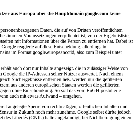
Nutzer aus Europa über die Hauptdomain google.com keine
personenbezogenen Daten, die auf von Dritten veröffentlichten
bestimmten Voraussetzungen verpflichtet ist, von der Ergebnisliste,
seiten mit Informationen über die Person zu entfernen hat. Dabei ist
Google reagierte auf diese Entscheidung, allerdings in
mains im Format google.europeancctld, also zum Beispiel unter
hält auch dort nur Inhalte angezeigt, die in zulässiger Weise von
em Google die IP-Adressen seiner Nutzer auswertet. Nach einem
reich Suchergebnisse entfernen ließ, werden nur die gefilterten
tzern aus anderen europäischen Staaten werden die gefilterten
dagegen ohne Einschränkung. So soll das vom EuGH postulierte
 – wenn auch mit etwas Aufwand – umgehen.
it angelegte Sperre von rechtmäßigen, öffentlichen Inhalten und
r Zensur in Zukunft noch mehr zunehme. Google selbst dürfte jedoch
et des Libertés (CNIL) hatte angekündigt, bei Nichtbefolgung einen