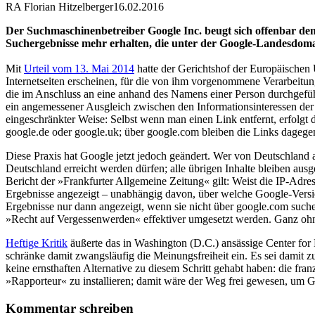
RA Florian Hitzelberger
16.02.2016
Der Suchmaschinenbetreiber Google Inc. beugt sich offenbar d
Suchergebnisse mehr erhalten, die unter der Google-Landesdomai
Mit
Urteil vom 13. Mai 2014
hatte der Gerichtshof der Europäischen 
Internetseiten erscheinen, für die von ihm vorgenommene Verarbeitung 
die im Anschluss an eine anhand des Namens einer Person durchgeführt
ein angemessener Ausgleich zwischen den Informationsinteressen der I
eingeschränkter Weise: Selbst wenn man einen Link entfernt, erfolgt
google.de oder google.uk; über google.com bleiben die Links dagegen
Diese Praxis hat Google jetzt jedoch geändert. Wer von Deutschland a
Deutschland erreicht werden dürfen; alle übrigen Inhalte bleiben au
Bericht der »Frankfurter Allgemeine Zeitung« gilt: Weist die IP-Adres
Ergebnisse angezeigt – unabhängig davon, über welche Google-Version 
Ergebnisse nur dann angezeigt, wenn sie nicht über google.com such
»Recht auf Vergessenwerden« effektiver umgesetzt werden. Ganz ohne
Heftige Kritik
äußerte das in Washington (D.C.) ansässige Center for
schränke damit zwangsläufig die Meinungsfreiheit ein. Es sei damit 
keine ernsthaften Alternative zu diesem Schritt gehabt haben: die f
»Rapporteur« zu installieren; damit wäre der Weg frei gewesen, u
Kommentar schreiben