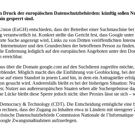
em Druck der europäischen Datenschutzbehörden: künftig sollen 
n gesperrt sind.
Union (EuGH) entschieden, dass der Betreiber einer Suchmaschine bei 
verantwortlich ist. Konkret stellte das Gericht fest, dass Google unter 
e Suche angezeigt wird, Links zu von Dritten veröffentlichten Internet
nternetnutzer und den Grundrechten der betroffenen Person zu finden. 
 die Entfernung lediglich auf den europäischen Angeboten unter den Do
 erreichbar.
us über die Domain google.com auf den Suchdienst zugreifen möchte, er
sgeblendet. Möglich macht dies die Einführung von Geoblocking, bei d
se auf einen Standort in jenem Land hin, in dem ein Antragsteller erfolg
gesucht wird. Anderenfalls bleibt es bei der bisherigen Situation: Nu
en; Nutzer aus außereuropäischen Staaten sehen alle Suchergebnisse 
 Lücke bleibt diese Sperre jedoch nicht: über Proxies lässt sie sich
 Democracy & Technology (CDT). Die Entscheidung ermögliche eine bre
zu rechnen, dass der Zugang zu Inhalten etwa in Ländern mit strengere
ranzösische Datenschutzbehörde Commission Nationale de l’Informatique 
m Google Zwangsmaßnahmen aufzuerlegen.