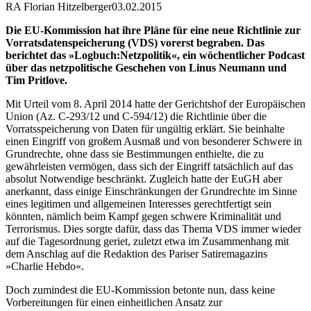
RA Florian Hitzelberger
03.02.2015
Die EU-Kommission hat ihre Pläne für eine neue Richtlinie zur
Vorratsdatenspeicherung (VDS) vorerst begraben. Das
berichtet das »Logbuch:Netzpolitik«, ein wöchentlicher Podcast
über das netzpolitische Geschehen von Linus Neumann und
Tim Pritlove.
Mit Urteil vom 8. April 2014 hatte der Gerichtshof der Europäischen
Union (Az. C-293/12 und C-594/12) die Richtlinie über die
Vorratsspeicherung von Daten für ungültig erklärt. Sie beinhalte
einen Eingriff von großem Ausmaß und von besonderer Schwere in
Grundrechte, ohne dass sie Bestimmungen enthielte, die zu
gewährleisten vermögen, dass sich der Eingriff tatsächlich auf das
absolut Notwendige beschränkt. Zugleich hatte der EuGH aber
anerkannt, dass einige Einschränkungen der Grundrechte im Sinne
eines legitimen und allgemeinen Interesses gerechtfertigt sein
könnten, nämlich beim Kampf gegen schwere Kriminalität und
Terrorismus. Dies sorgte dafür, dass das Thema VDS immer wieder
auf die Tagesordnung geriet, zuletzt etwa im Zusammenhang mit
dem Anschlag auf die Redaktion des Pariser Satiremagazins
»Charlie Hebdo«.
Doch zumindest die EU-Kommission betonte nun, dass keine
Vorbereitungen für einen einheitlichen Ansatz zur