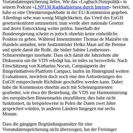
Vorratsdatenspeicherung liefen. Wie das »Logbuch:Netzpolitik« in
seinem Podcast »
LNP130 Radikalisierung durch Internet
« berichtet,
habe es eine Orientierungsdebatte in der EU-Kommission gegeben.
Allerdings sehe man wenig Möglichkeiten, das Urteil des EuGH
gesetzeskonform umzusetzen; man werde aber nationale Gesetze
und deren Entwicklung weiter prüfen. Innerhalb der
Bundesregierung scheint es jedoch ohnehin keine einheitliche
Position zu geben. Während Innenminister Thomas de Maizière ein
Handeln anmahnt, trete Justizminister Heiko Maas auf die Bremse
und spiele damit die Rolle, die bisher Sabine Leutheusser-
Schnarrenberger innehatte. Dass sich damit die Jahrzehnte alte
Diskussion um die VDS erledigt hat, ist indes zu bezweifeln. Nach
Einschätzung von Katharina Nocun, Campaignerin der
Bürgerinitiativen-Plattform Campact, laufen im Hintergrund weitere
Evaluationen, inwiefern doch noch eine den Anforderungen des
EuGH entsprechende Richtlinie geschaffen werden kann. Dabei
habe die Kommission ohnehin auch mit Scheinargumenten
gearbeitet, wie etwa der Bestrebung, die VDS zur Harmonisierung
des europäischen Binnenmarkts einzuführen; dies habe nicht
funktioniert, da beispielsweise in Polen die Daten zwei Jahre
gespeichert würden, in anderen Ländern hingegen nur sechs
Monate.
Dass die gängigen Begründungsansätze für eine
Vorratsdatenspeicherung nicht überzeugen, hat der Freisinger