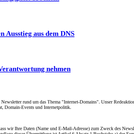
en Ausstieg aus dem DNS
e Verantwortung nehmen
e Newsletter rund um das Thema "Internet-Domains". Unser Redeaktion
 Domain-Events und Internetpolitik.
, dass wir Ihre Daten (Name und E-Mail-Adresse) zum Zweck des Newsl
undlage dieser Übermittlung ist Artikel 6 Absatz 1 Buchstabe a) der