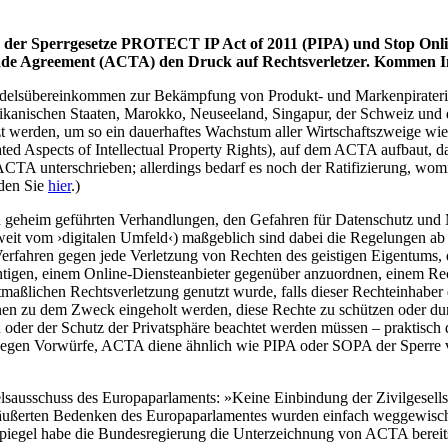
de der Sperrgesetze PROTECT IP Act of 2011 (PIPA) und Stop Onl
ade Agreement (ACTA) den Druck auf Rechtsverletzer. Kommen In
elsübereinkommen zur Bekämpfung von Produkt- und Markenpiraterie 
xikanischen Staaten, Marokko, Neuseeland, Singapur, der Schweiz und
t werden, um so ein dauerhaftes Wachstum aller Wirtschaftszweige wie 
 Aspects of Intellectual Property Rights), auf dem ACTA aufbaut, da
TA unterschrieben; allerdings bedarf es noch der Ratifizierung, womi
den Sie
hier
.)
den geheim geführten Verhandlungen, den Gefahren für Datenschutz un
weit vom ›digitalen Umfeld‹) maßgeblich sind dabei die Regelungen ab Ar
r Verfahren gegen jede Verletzung von Rechten des geistigen Eigentums, 
htigen, einem Online-Diensteanbieter gegenüber anzuordnen, einem Rec
maßlichen Rechtsverletzung genutzt wurde, falls dieser Rechteinhaber
nen zu dem Zweck eingeholt werden, diese Rechte zu schützen oder du
oder der Schutz der Privatsphäre beachtet werden müssen – praktisch dr
gegen Vorwürfe, ACTA diene ähnlich wie PIPA oder SOPA der Sperre vo
delsausschuss des Europaparlaments: »Keine Einbindung der Zivilgesell
eäußerten Bedenken des Europaparlamentes wurden einfach weggewischt«,
 Spiegel habe die Bundesregierung die Unterzeichnung von ACTA berei