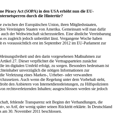
ine Piracy Act (SOPA) in den USA erhöht nun die EU-
ternetsperren durch die Hintertür?
zwischen der Europäischen Union, ihren Mitgliedsstaaten,
 den Vereinigten Staaten von Amerika. Gemeinsam will man dafür
auch der Weltwirtschaft sicherzustellen. Eine ähnliche Vereinbarung
s es zugleich jedoch unberührt lässt. Vergangene Woche haben
t es voraussichtlich erst im September 2012 im EU-Parlament zur
d Meinungsfreiheit und den darin vorgesehenen Maßnahmen zur
tikel 27. Dieser verpflichtet die Vertragsparteien zunächst
die im digitalen Umfeld erfolgt, zu sorgen. Besonders bedeutsam ist
hteinhaber unverzüglich die nötigen Informationen zur
 die Verletzung eines Marken-, Urheber- oder verwandten
rchzusetzen. Auch wenn die Regelung unter dem Vorbehalt steht,
oht den Anbietern von Internetdienstleistungen, zu Hilfspolizisten
n rechtsverletzenden Inhalten; ausgeschlossen werden sie jedoch
schaft, fehlende Transparenz seit Beginn der Verhandlungen, die
 so Arif, der wenig später seinen Rücktritt erklärte. In Deutschland
ts am 30. November 2011 beschlossen.