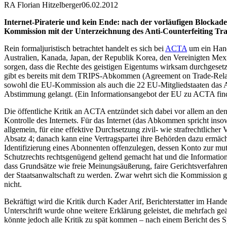
RA Florian Hitzelberger
06.02.2012
Internet-Piraterie und kein Ende: nach der vorläufigen Blocka
Kommission mit der Unterzeichnung des Anti-Counterfeiting Tr
Rein formaljuristisch betrachtet handelt es sich bei
ACTA
um ein Hand
Australien, Kanada, Japan, der Republik Korea, den Vereinigten Me
sorgen, dass die Rechte des geistigen Eigentums wirksam durchgesetz
gibt es bereits mit dem TRIPS-Abkommen (Agreement on Trade-Related
sowohl die EU-Kommission als auch die 22 EU-Mitgliedstaaten das AC
Abstimmung gelangt. (Ein Informationsangebot der EU zu ACTA fin
Die öffentliche Kritik an ACTA entzündet sich dabei vor allem an 
Kontrolle des Internets. Für das Internet (das Abkommen spricht inso
allgemein, für eine effektive Durchsetzung zivil- wie strafrechtliche
Absatz 4; danach kann eine Vertragspartei ihre Behörden dazu ermäc
Identifizierung eines Abonnenten offenzulegen, dessen Konto zur mut
Schutzrechts rechtsgenügend geltend gemacht hat und die Informatio
dass Grundsätze wie freie Meinungsäußerung, faire Gerichtsverfahren 
der Staatsanwaltschaft zu werden. Zwar wehrt sich die Kommission 
nicht.
Bekräftigt wird die Kritik durch Kader Arif, Berichterstatter im Han
Unterschrift wurde ohne weitere Erklärung geleistet, die mehrfach g
könnte jedoch alle Kritik zu spät kommen – nach einem Bericht des