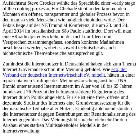
Aufsichtsrat Steve Crocker wählte das Sprachbild einer »early stage
of the cooking prozess«. Für Chehadé steht in den kommenden
Monaten ein offener, transparenter und globaler Prozess bevor, in
den man so viele Menschen wie möglich einbinden wolle. Der
Fokus liege auf der NETmundial-Konferenz, die am 23. und 24.
April 2014 im brasilianischen São Paulo stattfindet. Dort will man
eine »Roadmap« entwickeln, in der nicht nur Ideen und
Versprechen zusammengefasst, sondern konkrete Maßnahmen
beschlossen werden, wobei es sowohl technische als auch
nichttechnische Themenbereiche anzusprechen gilt.
Zumindest die Internetnutzer in Deutschland haben sich zum Thema
Internet-Governance schon ihre Meinung gebildet. Wie
eco, der
Verband der deutschen Internetwirtschaft eV, mitteilt
, hätten in einer
repräsentativen Umfrage des Meinungsforschungsinstituts TNS
Emnid unter tausend Internetnutzern im Alter von 18 bis 65 Jahren
bundesweit 76 Prozent der befragten stärkere Regulierung des
Internet durch Politik abgelehnt. Für sie ist eine freie, offene und
dezentrale Struktur des Internets eine Grundvoraussetzung für die
demokratische Teilhabe aller Nutzer. Eindeutig ablehnend stünden
die Internetnutzer dagegen Bestrebungen zur Renationalisierung des
Internet gegenüber. Das Meinungsbild spräche vielmehr für den
Ausbau eines starken Multistakeholder-Modells in der
Internetverwaltung.