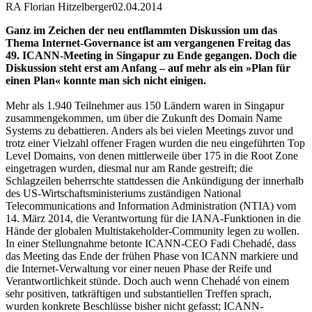
RA Florian Hitzelberger
02.04.2014
Ganz im Zeichen der neu entflammten Diskussion um das
Thema Internet-Governance ist am vergangenen Freitag das
49. ICANN-Meeting in Singapur zu Ende gegangen. Doch die
Diskussion steht erst am Anfang – auf mehr als ein »Plan für
einen Plan« konnte man sich nicht einigen.
Mehr als 1.940 Teilnehmer aus 150 Ländern waren in Singapur
zusammengekommen, um über die Zukunft des Domain Name
Systems zu debattieren. Anders als bei vielen Meetings zuvor und
trotz einer Vielzahl offener Fragen wurden die neu eingeführten Top
Level Domains, von denen mittlerweile über 175 in die Root Zone
eingetragen wurden, diesmal nur am Rande gestreift; die
Schlagzeilen beherrschte stattdessen die Ankündigung der innerhalb
des US-Wirtschaftsministeriums zuständigen National
Telecommunications and Information Administration (NTIA) vom
14. März 2014, die Verantwortung für die IANA-Funktionen in die
Hände der globalen Multistakeholder-Community legen zu wollen.
In einer Stellungnahme betonte ICANN-CEO Fadi Chehadé, dass
das Meeting das Ende der frühen Phase von ICANN markiere und
die Internet-Verwaltung vor einer neuen Phase der Reife und
Verantwortlichkeit stünde. Doch auch wenn Chehadé von einem
sehr positiven, tatkräftigen und substantiellen Treffen sprach,
wurden konkrete Beschlüsse bisher nicht gefasst; ICANN-