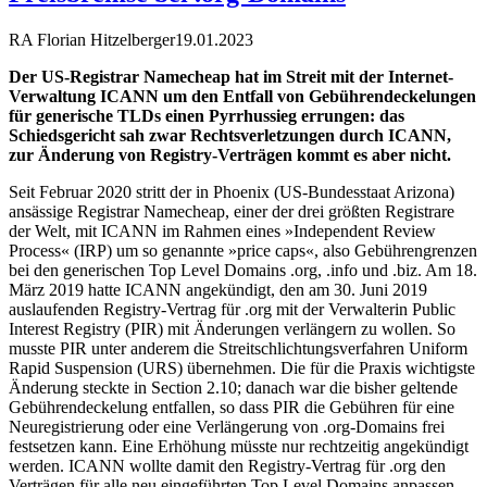
RA Florian Hitzelberger
19.01.2023
Der US-Registrar Namecheap hat im Streit mit der Internet-
Verwaltung ICANN um den Entfall von Gebührendeckelungen
für generische TLDs einen Pyrrhussieg errungen: das
Schiedsgericht sah zwar Rechtsverletzungen durch ICANN,
zur Änderung von Registry-Verträgen kommt es aber nicht.
Seit Februar 2020 stritt der in Phoenix (US-Bundesstaat Arizona)
ansässige Registrar Namecheap, einer der drei größten Registrare
der Welt, mit ICANN im Rahmen eines »Independent Review
Process« (IRP) um so genannte »price caps«, also Gebührengrenzen
bei den generischen Top Level Domains .org, .info und .biz. Am 18.
März 2019 hatte ICANN angekündigt, den am 30. Juni 2019
auslaufenden Registry-Vertrag für .org mit der Verwalterin Public
Interest Registry (PIR) mit Änderungen verlängern zu wollen. So
musste PIR unter anderem die Streitschlichtungsverfahren Uniform
Rapid Suspension (URS) übernehmen. Die für die Praxis wichtigste
Änderung steckte in Section 2.10; danach war die bisher geltende
Gebührendeckelung entfallen, so dass PIR die Gebühren für eine
Neuregistrierung oder eine Verlängerung von .org-Domains frei
festsetzen kann. Eine Erhöhung müsste nur rechtzeitig angekündigt
werden. ICANN wollte damit den Registry-Vertrag für .org den
Verträgen für alle neu eingeführten Top Level Domains anpassen.