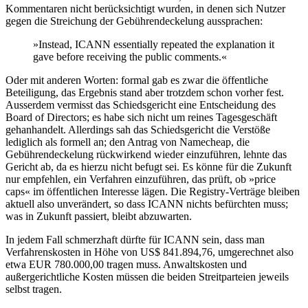
Kommentaren nicht berücksichtigt wurden, in denen sich Nutzer
gegen die Streichung der Gebührendeckelung aussprachen:
»Instead, ICANN essentially repeated the explanation it
gave before receiving the public comments.«
Oder mit anderen Worten: formal gab es zwar die öffentliche
Beteiligung, das Ergebnis stand aber trotzdem schon vorher fest.
Ausserdem vermisst das Schiedsgericht eine Entscheidung des
Board of Directors; es habe sich nicht um reines Tagesgeschäft
gehanhandelt. Allerdings sah das Schiedsgericht die Verstöße
lediglich als formell an; den Antrag von Namecheap, die
Gebührendeckelung rückwirkend wieder einzuführen, lehnte das
Gericht ab, da es hierzu nicht befugt sei. Es könne für die Zukunft
nur empfehlen, ein Verfahren einzuführen, das prüft, ob »price
caps« im öffentlichen Interesse lägen. Die Registry-Verträge bleiben
aktuell also unverändert, so dass ICANN nichts befürchten muss;
was in Zukunft passiert, bleibt abzuwarten.
In jedem Fall schmerzhaft dürfte für ICANN sein, dass man
Verfahrenskosten in Höhe von US$ 841.894,76, umgerechnet also
etwa EUR 780.000,00 tragen muss. Anwaltskosten und
außergerichtliche Kosten müssen die beiden Streitparteien jeweils
selbst tragen.