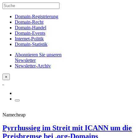
Domain-Registrierung
Domain-Recht
Domain-Handel
Domain-Events
Internet-Politik
Domain-Statistik
Abonnieren Sie unseren
Newsletter
Newsletter-Archiv
×
Namecheap
Pyrrhussieg im Streit mit ICANN um die
Preisbremse bei .org-Domains