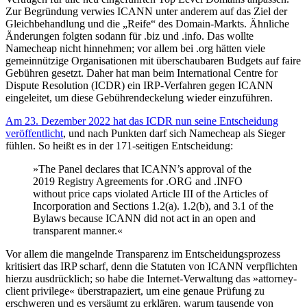
Zur Begründung verwies ICANN unter anderem auf das Ziel der
Gleichbehandlung und die „Reife“ des Domain-Markts. Ähnliche
Änderungen folgten sodann für .biz und .info. Das wollte
Namecheap nicht hinnehmen; vor allem bei .org hätten viele
gemeinnützige Organisationen mit überschaubaren Budgets auf faire
Gebühren gesetzt. Daher hat man beim International Centre for
Dispute Resolution (ICDR) ein IRP-Verfahren gegen ICANN
eingeleitet, um diese Gebührendeckelung wieder einzuführen.
Am 23. Dezember 2022 hat das ICDR nun seine Entscheidung
veröffentlicht
, und nach Punkten darf sich Namecheap als Sieger
fühlen. So heißt es in der 171-seitigen Entscheidung:
»The Panel declares that ICANN’s approval of the
2019 Registry Agreements for .ORG and .INFO
without price caps violated Article III of the Articles of
Incorporation and Sections 1.2(a). 1.2(b), and 3.1 of the
Bylaws because ICANN did not act in an open and
transparent manner.«
Vor allem die mangelnde Transparenz im Entscheidungsprozess
kritisiert das IRP scharf, denn die Statuten von ICANN verpflichten
hierzu ausdrücklich; so habe die Internet-Verwaltung das »attorney-
client privilege« überstrapaziert, um eine genaue Prüfung zu
erschweren und es versäumt zu erklären, warum tausende von