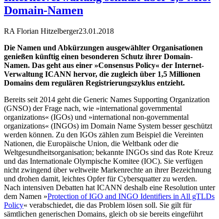
Domain-Namen
RA Florian Hitzelberger
23.01.2018
Die Namen und Abkürzungen ausgewählter Organisationen
genießen künftig einen besonderen Schutz ihrer Domain-
Namen. Das geht aus einer »Consensus Policy« der Internet-
Verwaltung ICANN hervor, die zugleich über 1,5 Millionen
Domains dem regulären Registrierungszyklus entzieht.
Bereits seit 2014 geht die Generic Names Supporting Organization
(GNSO) der Frage nach, wie »international governmental
organizations« (IGOs) und »international non-governmental
organizations« (INGOs) im Domain Name System besser geschützt
werden können. Zu den IGOs zählen zum Beispiel die Vereinten
Nationen, die Europäische Union, die Weltbank oder die
Weltgesundheitsorganisation; bekannte INGOs sind das Rote Kreuz
und das Internationale Olympische Komitee (IOC). Sie verfügen
nicht zwingend über weltweite Markenrechte an ihrer Bezeichnung
und drohen damit, leichtes Opfer für Cybersquatter zu werden.
Nach intensiven Debatten hat ICANN deshalb eine Resolution unter
dem Namen »
Protection of IGO and INGO Identifiers in All gTLDs
Policy
« verabschiedet, die das Problem lösen soll. Sie gilt für
sämtlichen generischen Domains, gleich ob sie bereits eingeführt