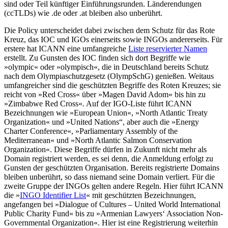
sind oder Teil künftiger Einführungsrunden. Länderendungen
(ccTLDs) wie .de oder .at bleiben also unberührt.
Die Policy unterscheidet dabei zwischen dem Schutz für das Rote
Kreuz, das IOC und IGOs einerseits sowie INGOs andererseits. Für
erstere hat ICANN eine umfangreiche
Liste reservierter Namen
erstellt. Zu Gunsten des IOC finden sich dort Begriffe wie
»olympic« oder »olympisch«, die in Deutschland bereits Schutz
nach dem Olympiaschutzgesetz (OlympSchG) genießen. Weitaus
umfangreicher sind die geschützten Begriffe des Roten Kreuzes; sie
reicht von »Red Cross« über »Magen David Adom« bis hin zu
»Zimbabwe Red Cross«. Auf der IGO-Liste führt ICANN
Bezeichnungen wie »European Union«, »North Atlantic Treaty
Organization« und »United Nations“, aber auch die »Energy
Charter Conference«, »Parliamentary Assembly of the
Mediterranean« und »North Atlantic Salmon Conservation
Organization«. Diese Begriffe dürfen in Zukunft nicht mehr als
Domain registriert werden, es sei denn, die Anmeldung erfolgt zu
Gunsten der geschützten Organisation. Bereits registrierte Domains
bleiben unberührt, so dass niemand seine Domain verliert. Für die
zweite Gruppe der INGOs gelten andere Regeln. Hier führt ICANN
die »
INGO Identifier List
« mit geschützten Bezeichnungen,
angefangen bei »Dialogue of Cultures – United World International
Public Charity Fund« bis zu »Armenian Lawyers‘ Association Non-
Governmental Organization«. Hier ist eine Registrierung weiterhin