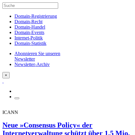
Domain-Registrierung
Domain-Recht
Domain-Handel
Domain-Events
Internet-Politik
Domain-Statistik
Abonnieren Sie unseren
Newsletter
Newsletter-Archiv
×
ICANN
Neue »Consensus Policy« der
Internetverwaltung schützt über 1,5 Mio.