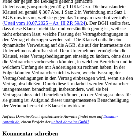
stehe der gegen die Beklagte geltend gemachte
Unterlassungsanspruch gemäß § 1 UKlaG zu. Die beanstandete
Klausel sei gemäß § 307 Abs. 1 Satz 2 in Verbindung mit Satz 1
BGB unwirksam, weil sie gegen das Transparenzverbot verstoße
(
Urteil vom 10.07.2025 – Az. III ZR 59/24
). Der BGH stellte fest,
dass diese Klausel nicht klar und verständlich genug ist, weil sie
nicht erkennen lässt, welche Fassung der Vertragsbedingungen in
den Vertrag einbezogen werden soll. Die Klausel enthalte eine
dynamische Verweisung auf die AGB, die auf der Internetseite des
Unternehmens abrufbar sind. Dem Unternehmen ermögliche die
Klausel, seine Vertragsbedingungen einseitig zu ändern, ohne dass
die Verbraucher vorhersehen könnten, in welchen Bereichen und in
welchem Umfang sie mit Änderungen zu rechnen haben. In der
Folge könnten Verbraucher nicht wissen, welche Fassung der
Vertragsbedingungen in den Vertrag einbezogen wird, wenn sie den
Vertrag abschließen. Durch diese Unklarheit werden Verbraucher
unangemessen benachteiligt, insbesondere, weil sie bei
Vertragsschluss nicht beurteilen können, ob der Vertragsschluss für
sie günstig ist. Aufgrund dieser unangemessenen Benachteiligung
der Verbraucher sei die Klausel unwirksam.
Auf das Domain-Recht spezialisierte Anwälte findet man auf
Domain-
Anwalt.de
, einem Projekt der
united-domains GmbH
.
Kommentar schreiben