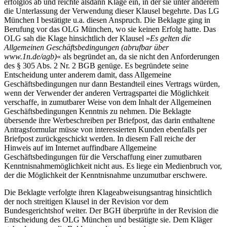
erfolglos ab und reichte alsdann Klage ein, in der sie unter anderem
die Unterlassung der Verwendung dieser Klausel begehrte. Das LG
München I bestätigte u.a. diesen Anspruch. Die Beklagte ging in
Berufung vor das OLG München, wo sie keinen Erfolg hatte. Das
OLG sah die Klage hinsichtlich der Klausel »
Es gelten die
Allgemeinen Geschäftsbedingungen (abrufbar über
www.1n.de/agb)
« als begründet an, da sie nicht den Anforderungen
des § 305 Abs. 2 Nr. 2 BGB genüge. Es begründete seine
Entscheidung unter anderem damit, dass Allgemeine
Geschäftsbedingungen nur dann Bestandteil eines Vertrags würden,
wenn der Verwender der anderen Vertragspartei die Möglichkeit
verschaffe, in zumutbarer Weise von dem Inhalt der Allgemeinen
Geschäftsbedingungen Kenntnis zu nehmen. Die Beklagte
übersende ihre Werbeschreiben per Briefpost, das darin enthaltene
Antragsformular müsse von interessierten Kunden ebenfalls per
Briefpost zurückgeschickt werden. In diesem Fall reiche der
Hinweis auf im Internet auffindbare Allgemeine
Geschäftsbedingungen für die Verschaffung einer zumutbaren
Kenntnisnahmemöglichkeit nicht aus. Es liege ein Medienbruch vor,
der die Möglichkeit der Kenntnisnahme unzumutbar erschwere.
Die Beklagte verfolgte ihren Klageabweisungsantrag hinsichtlich
der noch streitigen Klausel in der Revision vor dem
Bundesgerichtshof weiter. Der BGH überprüfte in der Revision die
Entscheidung des OLG München und bestätigte sie. Dem Kläger