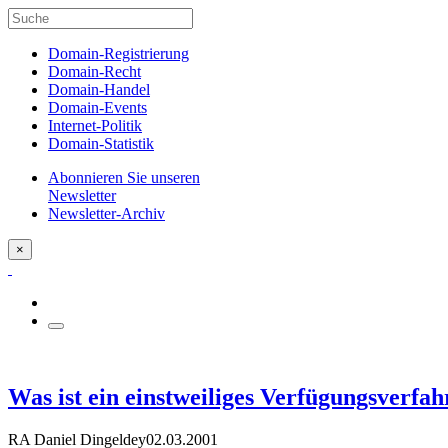
Domain-Registrierung
Domain-Recht
Domain-Handel
Domain-Events
Internet-Politik
Domain-Statistik
Abonnieren Sie unseren
Newsletter
Newsletter-Archiv
×
Was ist ein einstweiliges Verfügungsverfa
RA Daniel Dingeldey
02.03.2001