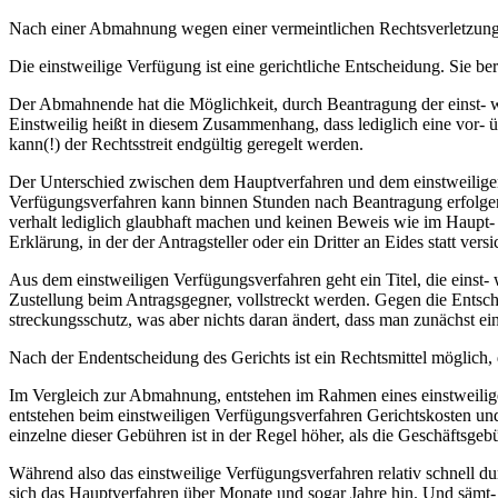
Nach einer Abmahnung wegen einer vermeintlichen Rechtsverletzung d
Die einstweilige Verfügung ist eine gerichtliche Entscheidung. Sie b
Der Abmahnende hat die Möglichkeit, durch Beantragung der einst- wei
Einstweilig heißt in diesem Zusammenhang, dass lediglich eine vor- ü
kann(!) der Rechtsstreit endgültig geregelt werden.
Der Unterschied zwischen dem Hauptverfahren und dem einstweiligen 
Verfügungsverfahren kann binnen Stunden nach Beantragung erfolgen,
verhalt lediglich glaubhaft machen und keinen Beweis wie im Haupt- v
Erklärung, in der der Antragsteller oder ein Dritter an Eides statt ver
Aus dem einstweiligen Verfügungsverfahren geht ein Titel, die einst- w
Zustellung beim Antragsgegner, vollstreckt werden. Gegen die Entsc
streckungsschutz, was aber nichts daran ändert, dass man zunächst 
Nach der Endentscheidung des Gerichts ist ein Rechtsmittel möglich,
Im Vergleich zur Abmahnung, entstehen im Rahmen eines einstweilig
entstehen beim einstweiligen Verfügungsverfahren Gerichtskosten und
einzelne dieser Gebühren ist in der Regel höher, als die Geschäftsgeb
Während also das einstweilige Verfügungsverfahren relativ schnell 
sich das Hauptverfahren über Monate und sogar Jahre hin. Und sämt-