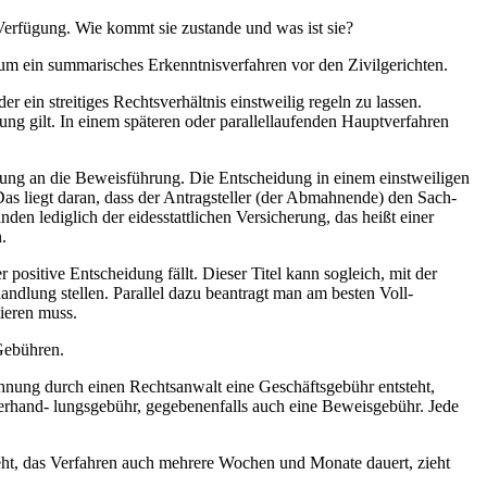
Verfügung. Wie kommt sie zustande und was ist sie?
h um ein summarisches Erkenntnisverfahren vor den Zivilgerichten.
ein streitiges Rechtsverhältnis einstweilig regeln zu lassen.
ung gilt. In einem späteren oder parallellaufenden Hauptverfahren
rung an die Beweisführung. Die Entscheidung in einem einstweiligen
s liegt daran, dass der Antragsteller (der Abmahnende) den Sach-
n lediglich der eidesstattlichen Versicherung, das heißt einer
.
 positive Entscheidung fällt. Dieser Titel kann sogleich, mit der
dlung stellen. Parallel dazu beantragt man am besten Voll-
ieren muss.
 Gebühren.
nung durch einen Rechtsanwalt eine Geschäftsgebühr entsteht,
 Verhand- lungsgebühr, gegebenenfalls auch eine Beweisgebühr. Jede
eht, das Verfahren auch mehrere Wochen und Monate dauert, zieht