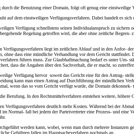
urch die Benutzung einer Domain, folgt oft genug eine einstweilige 
eruht auf dem einstweiligen Verfügungsverfahren. Dabei handelt es sic
ligen Verfügung schnellstens seinen Individualanspruch zu sichern oder 
bergehende Regelung getroffen wird, die aber ohne zeitliche Begren- z
Verfügungsverfahren liegt im zeitlichen Ablauf und in den Anfor- de
 ohne dass eine mündliche Verhandlung vor dem Gericht stattfindet. Da
erfahren führen muss. Zur Glaubhaftmachung bedarf es unter Um- stände
sichert, dass die Angaben über den Sachverhalt, die er macht, so zutreffen
eilige Verfügung hervor ­ soweit das Gericht eine für den Antrag- steller
heidung kann man einen Antrag auf Durchführung der mündlichen Verhan
einmal, wenn das so vom Gericht verfügt wurde, die Domain dekonnek- t
 die Berufung. In den Rechtsmittelverfahren entstehen weitere, höhere
en Verfügungsverfahren deutlich mehr Kosten. Während bei der Abmah
 im Normal- fall bei jedem der Parteivertreter eine Prozess- und eine
ühr.
durchgeführt werden kann, wobei, wenn man durch mehrere Instanzen g
 liche Gebühren fallen im Hauptsacheverfahren nochmals an.