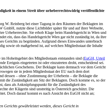
gkeit in einem Streit über urheberrechtswidrig veröffentlichte
Georg W. Reinberg bei einer Tagung in den Räumen der Beklagten im
GmbH, nutzte diese Lichtbilder später für und auf ihrer Webseite,
 ihre Urheberrechte. Sie erhob Klage beim Handelsgericht in Wien und
t ein, dass das Handelsgericht Wien gar nicht zuständig ist, da ihre
dieses Gerichts zu begründen. Aufgrund dieses Einwandes unterbrach
ig sowie ob maßgebend ist, auf welchen Mitgliedsstaat die Inhalte
m Hoheitsgebiet des Mitgliedsstaats entstanden sind (
EuGH, Urteil
nde Ereignis eingetreten ist oder einzutreten droht, entscheidend sei.
rsächlichen Geschehens. Der Beklagte kann demnach vor dem Gericht
 weswegen sie in jedem Mitgliedsstaat der EU nach dem dort
und dessen – ohne Zustimmung der Urheberin – die Beklagte die
 damit die Zuständigkeit am Sitz der Beklagten. Doch komme es, so der
st, dass als Anknüpfungspunkt für die Zuständigkeit des
chte der Klägerin sind unstreitig in Österreich geschützt. Die
ichtet. Doch darauf kommt es nach Ansicht des EuGH nicht an;
n Gerichts gewährleistet werden, dieses Gericht in