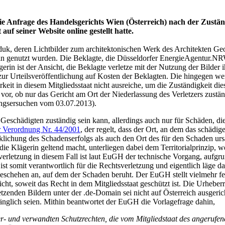
e Anfrage des Handelsgerichts Wien (Österreich) nach der Zuständi
uf seiner Website online gestellt hatte.
ejduk, deren Lichtbilder zum architektonischen Werk des Architekten 
 genutzt wurden. Die Beklagte, die Düsseldorfer EnergieAgentur.NRW 
rin ist der Ansicht, die Beklagte verletze mit der Nutzung der Bilder
 Urteilsveröffentlichung auf Kosten der Beklagten. Die hingegen wende
arkeit in diesem Mitgliedsstaat nicht ausreiche, um die Zuständigkeit 
r, ob nur das Gericht am Ort der Niederlassung des Verletzers zuständ
ungsersuchen vom 03.07.2013).
chädigten zuständig sein kann, allerdings auch nur für Schäden, die i
er Verordnung Nr. 44/2001
, der regelt, dass der Ort, an dem das schädige
klichung des Schadenserfolgs als auch den Ort des für den Schaden u
 die Klägerin geltend macht, unterliegen dabei dem Territorialprinzip,
erletzung in diesem Fall ist laut EuGH der technische Vorgang, aufgr
e ist somit verantwortlich für die Rechtsverletzung und eigentlich läge
Geschehen an, auf dem der Schaden beruht. Der EuGH stellt vielmehr fe
t, soweit das Recht in dem Mitgliedsstaat geschützt ist. Die Urheberre
letzenden Bildern unter der .de-Domain sei nicht auf Österreich ausger
ugänglich seien. Mithin beantwortet der EuGH die Vorlagefrage dahin,
‑ und verwandten Schutzrechten, die vom Mitgliedstaat des angerufene