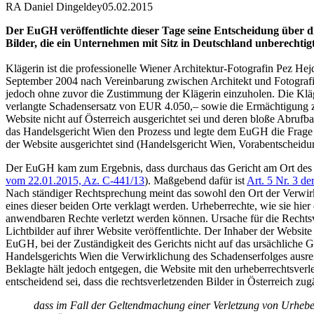
RA Daniel Dingeldey
05.02.2015
Der EuGH veröffentlichte dieser Tage seine Entscheidung über di
Bilder, die ein Unternehmen mit Sitz in Deutschland unberechtigt a
Klägerin ist die professionelle Wiener Architektur-Fotografin Pez H
September 2004 nach Vereinbarung zwischen Architekt und Fotografin
jedoch ohne zuvor die Zustimmung der Klägerin einzuholen. Die Kläge
verlangte Schadensersatz von EUR 4.050,– sowie die Ermächtigung zur
Website nicht auf Österreich ausgerichtet sei und deren bloße Abrufb
das Handelsgericht Wien den Prozess und legte dem EuGH die Frage vo
der Website ausgerichtet sind (Handelsgericht Wien, Vorabentscheid
Der EuGH kam zum Ergebnis, dass durchaus das Gericht am Ort des Ges
vom 22.01.2015, Az. C-441/13
). Maßgebend dafür ist
Art. 5 Nr. 3 d
Nach ständiger Rechtsprechung meint das sowohl den Ort der Verwir
eines dieser beiden Orte verklagt werden. Urheberrechte, wie sie hier
anwendbaren Rechte verletzt werden können. Ursache für die Rechtsv
Lichtbilder auf ihrer Website veröffentlichte. Der Inhaber der Websit
EuGH, bei der Zuständigkeit des Gerichts nicht auf das ursächliche 
Handelsgerichts Wien die Verwirklichung des Schadenserfolges ausreich
Beklagte hält jedoch entgegen, die Website mit den urheberrechtsver
entscheidend sei, dass die rechtsverletzenden Bilder in Österreich z
dass im Fall der Geltendmachung einer Verletzung von Urheber