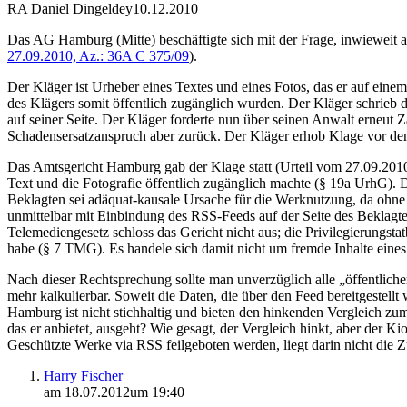
RA Daniel Dingeldey
10.12.2010
Das AG Hamburg (Mitte) beschäftigte sich mit der Frage, inwieweit 
27.09.2010, Az.: 36A C 375/09
).
Der Kläger ist Urheber eines Textes und eines Fotos, das er auf einem
des Klägers somit öffentlich zugänglich wurden. Der Kläger schrieb 
auf seiner Seite. Der Kläger forderte nun über seinen Anwalt erneut
Schadensersatzanspruch aber zurück. Der Kläger erhob Klage vor d
Das Amtsgericht Hamburg gab der Klage statt (Urteil vom 27.09.2010,
Text und die Fotografie öffentlich zugänglich machte (§ 19a UrhG). D
Beklagten sei adäquat-kausale Ursache für die Werknutzung, da ohne s
unmittelbar mit Einbindung des RSS-Feeds auf der Seite des Beklagte
Telemediengesetz schloss das Gericht nicht aus; die Privilegierung
habe (§ 7 TMG). Es handele sich damit nicht um fremde Inhalte eines 
Nach dieser Rechtsprechung sollte man unverzüglich alle „öffentlich
mehr kalkulierbar. Soweit die Daten, die über den Feed bereitgestel
Hamburg ist nicht stichhaltig und bieten den hinkenden Vergleich zum 
das er anbietet, ausgeht? Wie gesagt, der Vergleich hinkt, aber der
Geschützte Werke via RSS feilgeboten werden, liegt darin nicht die 
Harry Fischer
am 18.07.2012um 19:40