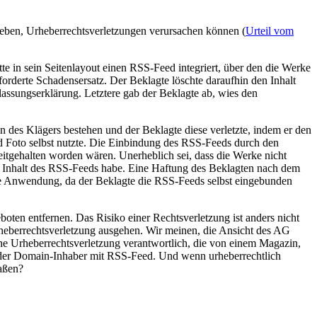
geben, Urheberrechtsverletzungen verursachen können (
Urteil vom
tte in sein Seitenlayout einen RSS-Feed integriert, über den die Werke
orderte Schadensersatz. Der Beklagte löschte daraufhin den Inhalt
lassungserklärung. Letztere gab der Beklagte ab, wies den
 des Klägers bestehen und der Beklagte diese verletzte, indem er den
und Foto selbst nutzte. Die Einbindung des RSS-Feeds durch den
eitgehalten worden wären. Unerheblich sei, dass die Werke nicht
en Inhalt des RSS-Feeds habe. Eine Haftung des Beklagten nach dem
ine Anwendung, da der Beklagte die RSS-Feeds selbst eingebunden
ten entfernen. Das Risiko einer Rechtsverletzung ist anders nicht
Urheberrechtsverletzung ausgehen. Wir meinen, die Ansicht des AG
 eine Urheberrechtsverletzung verantwortlich, die von einem Magazin,
wie der Domain-Inhaber mit RSS-Feed. Und wenn urheberrechtlich
Maßen?