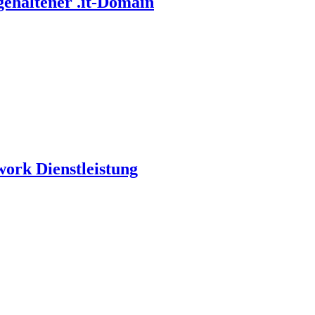
gehaltener .it-Domain
work Dienstleistung