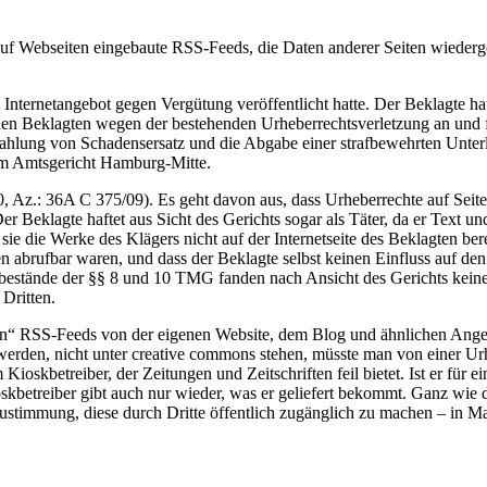
auf Webseiten eingebaute RSS-Feeds, die Daten anderer Seiten wieder
 Internetangebot gegen Vergütung veröffentlicht hatte. Der Beklagte ha
den Beklagten wegen der bestehenden Urheberrechtsverletzung an und f
 Zahlung von Schadensersatz und die Abgabe einer strafbewehrten Unter
em Amtsgericht Hamburg-Mitte.
 Az.: 36A C 375/09). Es geht davon aus, dass Urheberrechte auf Seiten
er Beklagte haftet aus Sicht des Gerichts sogar als Täter, da er Text 
ie die Werke des Klägers nicht auf der Internetseite des Beklagten ber
n abrufbar waren, und dass der Beklagte selbst keinen Einfluss auf d
statbestände der §§ 8 und 10 TMG fanden nach Ansicht des Gerichts ke
Dritten.
en“ RSS-Feeds von der eigenen Website, dem Blog und ähnlichen Angebo
lt werden, nicht unter creative commons stehen, müsste man von einer 
Kioskbetreiber, der Zeitungen und Zeitschriften feil bietet. Ist er für
 Kioskbetreiber gibt auch nur wieder, was er geliefert bekommt. Ganz 
Zustimmung, diese durch Dritte öffentlich zugänglich zu machen – in 