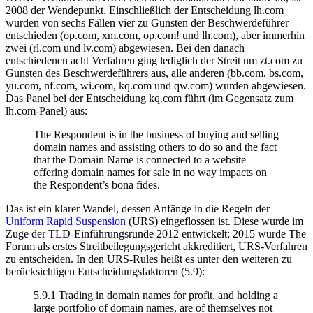
2008 der Wendepunkt. Einschließlich der Entscheidung lh.com
wurden von sechs Fällen vier zu Gunsten der Beschwerdeführer
entschieden (op.com, xm.com, op.com! und lh.com), aber immerhin
zwei (rl.com und lv.com) abgewiesen. Bei den danach
entschiedenen acht Verfahren ging lediglich der Streit um zt.com zu
Gunsten des Beschwerdeführers aus, alle anderen (bb.com, bs.com,
yu.com, nf.com, wi.com, kq.com und qw.com) wurden abgewiesen.
Das Panel bei der Entscheidung kq.com führt (im Gegensatz zum
lh.com-Panel) aus:
The Respondent is in the business of buying and selling
domain names and assisting others to do so and the fact
that the Domain Name is connected to a website
offering domain names for sale in no way impacts on
the Respondent’s bona fides.
Das ist ein klarer Wandel, dessen Anfänge in die Regeln der
Uniform Rapid Suspension
(URS) eingeflossen ist. Diese wurde im
Zuge der TLD-Einführungsrunde 2012 entwickelt; 2015 wurde The
Forum als erstes Streitbeilegungsgericht akkreditiert, URS-Verfahren
zu entscheiden. In den URS-Rules heißt es unter den weiteren zu
berücksichtigen Entscheidungsfaktoren (5.9):
5.9.1 Trading in domain names for profit, and holding a
large portfolio of domain names, are of themselves not