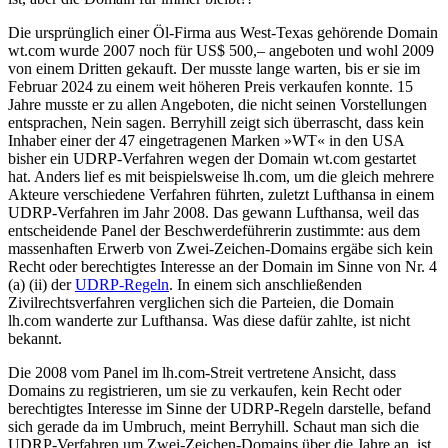
Die ursprünglich einer Öl-Firma aus West-Texas gehörende Domain
wt.com wurde 2007 noch für US$ 500,– angeboten und wohl 2009
von einem Dritten gekauft. Der musste lange warten, bis er sie im
Februar 2024 zu einem weit höheren Preis verkaufen konnte. 15
Jahre musste er zu allen Angeboten, die nicht seinen Vorstellungen
entsprachen, Nein sagen. Berryhill zeigt sich überrascht, dass kein
Inhaber einer der 47 eingetragenen Marken »WT« in den USA
bisher ein UDRP-Verfahren wegen der Domain wt.com gestartet
hat. Anders lief es mit beispielsweise lh.com, um die gleich mehrere
Akteure verschiedene Verfahren führten, zuletzt Lufthansa in einem
UDRP-Verfahren im Jahr 2008. Das gewann Lufthansa, weil das
entscheidende Panel der Beschwerdeführerin zustimmte: aus dem
massenhaften Erwerb von Zwei-Zeichen-Domains ergäbe sich kein
Recht oder berechtigtes Interesse an der Domain im Sinne von Nr. 4
(a) (ii) der
UDRP-Regeln
. In einem sich anschließenden
Zivilrechtsverfahren verglichen sich die Parteien, die Domain
lh.com wanderte zur Lufthansa. Was diese dafür zahlte, ist nicht
bekannt.
Die 2008 vom Panel im lh.com-Streit vertretene Ansicht, dass
Domains zu registrieren, um sie zu verkaufen, kein Recht oder
berechtigtes Interesse im Sinne der UDRP-Regeln darstelle, befand
sich gerade da im Umbruch, meint Berryhill. Schaut man sich die
UDRP-Verfahren um Zwei-Zeichen-Domains über die Jahre an, ist