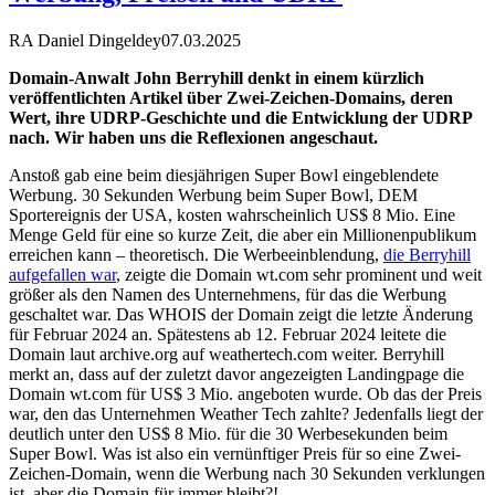
RA Daniel Dingeldey
07.03.2025
Domain-Anwalt John Berryhill denkt in einem kürzlich
veröffentlichten Artikel über Zwei-Zeichen-Domains, deren
Wert, ihre UDRP-Geschichte und die Entwicklung der UDRP
nach. Wir haben uns die Reflexionen angeschaut.
Anstoß gab eine beim diesjährigen Super Bowl eingeblendete
Werbung. 30 Sekunden Werbung beim Super Bowl, DEM
Sportereignis der USA, kosten wahrscheinlich US$ 8 Mio. Eine
Menge Geld für eine so kurze Zeit, die aber ein Millionenpublikum
erreichen kann – theoretisch. Die Werbeeinblendung,
die Berryhill
aufgefallen war
, zeigte die Domain wt.com sehr prominent und weit
größer als den Namen des Unternehmens, für das die Werbung
geschaltet war. Das WHOIS der Domain zeigt die letzte Änderung
für Februar 2024 an. Spätestens ab 12. Februar 2024 leitete die
Domain laut archive.org auf weathertech.com weiter. Berryhill
merkt an, dass auf der zuletzt davor angezeigten Landingpage die
Domain wt.com für US$ 3 Mio. angeboten wurde. Ob das der Preis
war, den das Unternehmen Weather Tech zahlte? Jedenfalls liegt der
deutlich unter den US$ 8 Mio. für die 30 Werbesekunden beim
Super Bowl. Was ist also ein vernünftiger Preis für so eine Zwei-
Zeichen-Domain, wenn die Werbung nach 30 Sekunden verklungen
ist, aber die Domain für immer bleibt?!