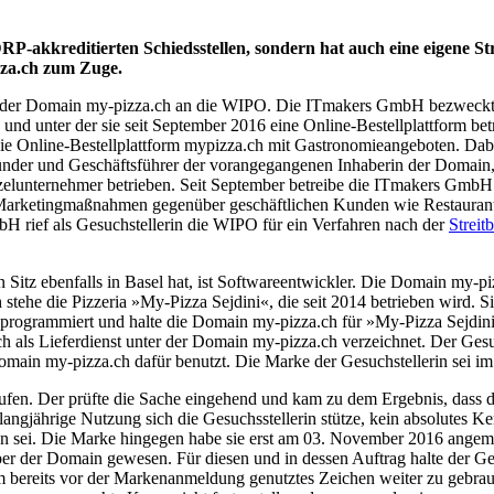
P-akkreditierten Schiedsstellen, sondern hat auch eine eigene St
za.ch zum Zuge.
der Domain my-pizza.ch an die WIPO. Die ITmakers GmbH bezweckt de
 und unter der sie seit September 2016 eine Online-Bestellplattform b
re die Online-Bestellplattform mypizza.ch mit Gastronomieangeboten. 
tgründer und Geschäftsführer der vorangegangenen Inhaberin der Domain
zelunternehmer betrieben. Seit September betreibe die ITmakers GmbH 
rketingmaßnahmen gegenüber geschäftlichen Kunden wie Restaurants 
 rief als Gesuchstellerin die WIPO für ein Verfahren nach der
Streit
itz ebenfalls in Basel hat, ist Softwareentwickler. Die Domain my-pizz
stehe die Pizzeria »My-Pizza Sejdini«, die seit 2014 betrieben wird. Si
 programmiert und halte die Domain my-pizza.ch für »My-Pizza Sejdin
 als Lieferdienst unter der Domain my-pizza.ch verzeichnet. Der Gesuch
Domain my-pizza.ch dafür benutzt. Die Marke der Gesuchstellerin sei 
ufen. Der prüfte die Sache eingehend und kam zu dem Ergebnis, dass d
langjährige Nutzung sich die Gesuchsstellerin stütze, kein absolutes Ken
n sei. Die Marke hingegen habe sie erst am 03. November 2016 angem
haber der Domain gewesen. Für diesen und in dessen Auftrag halte de
em bereits vor der Markenanmeldung genutztes Zeichen weiter zu gebra