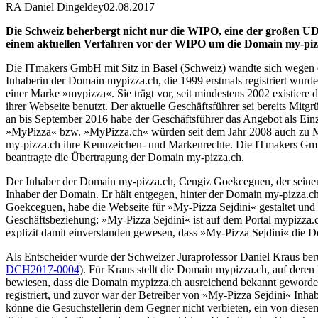
RA Daniel Dingeldey
02.08.2017
Die Schweiz beherbergt nicht nur die WIPO, eine der großen UDR
einem aktuellen Verfahren vor der WIPO um die Domain my-piz
Die ITmakers GmbH mit Sitz in Basel (Schweiz) wandte sich wegen 
Inhaberin der Domain mypizza.ch, die 1999 erstmals registriert wurde
einer Marke »mypizza«. Sie trägt vor, seit mindestens 2002 existie
ihrer Webseite benutzt. Der aktuelle Geschäftsführer sei bereits Mi
an bis September 2016 habe der Geschäftsführer das Angebot als Ein
»MyPizza« bzw. »MyPizza.ch« würden seit dem Jahr 2008 auch zu Ma
my-pizza.ch ihre Kennzeichen- und Markenrechte. Die ITmakers GmbH
beantragte die Übertragung der Domain my-pizza.ch.
Der Inhaber der Domain my-pizza.ch, Cengiz Goekceguen, der seinen S
Inhaber der Domain. Er hält entgegen, hinter der Domain my-pizza.ch 
Goekceguen, habe die Webseite für »My-Pizza Sejdini« gestaltet und
Geschäftsbeziehung: »My-Pizza Sejdini« ist auf dem Portal mypizza.ch
explizit damit einverstanden gewesen, dass »My-Pizza Sejdini« die 
Als Entscheider wurde der Schweizer Juraprofessor Daniel Kraus ber
DCH2017-0004
). Für Kraus stellt die Domain mypizza.ch, auf deren 
bewiesen, dass die Domain mypizza.ch ausreichend bekannt geworde
registriert, und zuvor war der Betreiber von »My-Pizza Sejdini« In
könne die Gesuchstellerin dem Gegner nicht verbieten, ein von dies