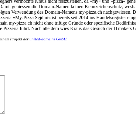
egners vermochte Kraus nicht festzustellen, da »my« und »pizza« gener
 Damit geniessen die Domain-Namen keinen Kennzeichenschutz, wesha
ng erfolgten Verwendung des Domain-Namens my-pizza.ch nachgewiesen. 
ria »My-Pizza Sejdini« ist bereits seit 2014 ins Handelsregister eing
in my-pizza.ch nicht ohne triftige Gründe oder spezifische Bedürfniss
ine Pizzeria führt. Nach alle dem wies Kraus das Gesuch der ITmaker
 einem Projekt der
united-domains GmbH
.