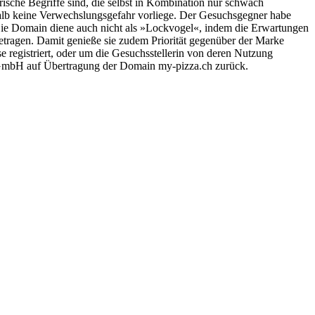
ische Begriffe sind, die selbst in Kombination nur schwach
lb keine Verwechslungsgefahr vorliege. Der Gesuchsgegner habe
Die Domain diene auch nicht als »Lockvogel«, indem die Erwartungen
etragen. Damit genieße sie zudem Priorität gegenüber der Marke
e registriert, oder um die Gesuchsstellerin von deren Nutzung
s GmbH auf Übertragung der Domain my-pizza.ch zurück.