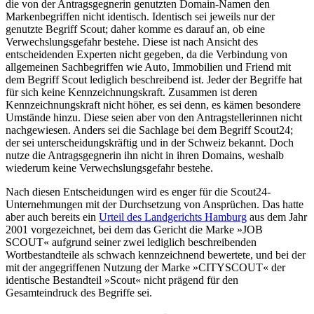
die von der Antragsgegnerin genutzten Domain-Namen den
Markenbegriffen nicht identisch. Identisch sei jeweils nur der
genutzte Begriff Scout; daher komme es darauf an, ob eine
Verwechslungsgefahr bestehe. Diese ist nach Ansicht des
entscheidenden Experten nicht gegeben, da die Verbindung von
allgemeinen Sachbegriffen wie Auto, Immobilien und Friend mit
dem Begriff Scout lediglich beschreibend ist. Jeder der Begriffe hat
für sich keine Kennzeichnungskraft. Zusammen ist deren
Kennzeichnungskraft nicht höher, es sei denn, es kämen besondere
Umstände hinzu. Diese seien aber von den Antragstellerinnen nicht
nachgewiesen. Anders sei die Sachlage bei dem Begriff Scout24;
der sei unterscheidungskräftig und in der Schweiz bekannt. Doch
nutze die Antragsgegnerin ihn nicht in ihren Domains, weshalb
wiederum keine Verwechslungsgefahr bestehe.
Nach diesen Entscheidungen wird es enger für die Scout24-
Unternehmungen mit der Durchsetzung von Ansprüchen. Das hatte
aber auch bereits ein
Urteil des Landgerichts Hamburg
aus dem Jahr
2001 vorgezeichnet, bei dem das Gericht die Marke »JOB
SCOUT« aufgrund seiner zwei lediglich beschreibenden
Wortbestandteile als schwach kennzeichnend bewertete, und bei der
mit der angegriffenen Nutzung der Marke »CITYSCOUT« der
identische Bestandteil »Scout« nicht prägend für den
Gesamteindruck des Begriffe sei.