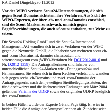
RA Daniel Dingeldey
30.11.2012
Vor der WIPO verloren Scout24-Unternehmungen, die sich
gegen Scout-Domains richteten, ihre Verfahren. Aus Sicht des
WIPO-Experten, der über .ch- und .com-Domains entschied,
sind die Scout-Marken zu schwach, um sich gegen
Begriffsverbindungen, die auch »Scout« enthalten, zur Wehr zu
setzen.
Die Scout24 Holding GmbH und die Scout24 International
Management AG wandten sich in zwei Verfahren vor der WIPO
gegen die Nexmedia GmbH, die Inhaberin von mehreren scout.ch-
und -.com-Domains ist, darunter chatscout.ch und
seitensprungscout.com (WIPO-Verfahren Nr.
DCH2012-0016
und
Nr.
D2012-1359
). Die Antragstellerinnen sind Inhaber von
unterschiedlichen Scout24-Marken wie »Datingscout24« und
Firmennamen. Sie sehen sich in ihren Rechten verletzt und wandten
sich gegen sechs .ch-Domains und zwei .com-Domains der
Antragsgegnerin, nach den jeweiligen Streitbeilegungsstatuten, der
für die schweizer und die liechtensteiner Endungen seit März 2004
geltenden
Variante der UDRP
sowie der originalen UDRP bezüglich
der .com-Domains.
In beiden Fällen wurde der Experte Gérald Page tätig. Er wies in
beiden Fälle die Anträge der Antragstellerinnen ab. Zunächst seien