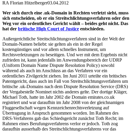
RA Florian Hitzelberger
03.04.2012
Wer sich durch eine .uk-Domain in Rechten verletzt sieht, muss
sich entscheiden, ob er ein Streitschlichtungsverfahren oder den
Weg vor ein ordentliches Gericht wählt – beides geht nicht. Das
hat der
britische High Court of Justice
entschieden.
Außergerichtliche Streitschlichtungsverfahren sind in der Welt der
Domain-Namen beliebt: sie gelten als ein in der Regel
kostengünstiges und vor allem schnelles Instrument, um
Rechtsverletzungen zu beseitigen. Und wer mit dem Ergebnis nicht
zufrieden ist, kann jedenfalls im Anwendungsbereich der UDRP
(Uniform Domain Name Dispute Resolution Policy) sowohl
während als auch im Anschluss an das Verfahren vor ein
ordentliches Zivilgericht ziehen. Im Juni 2011 urteilte ein britisches
Patentgericht, dass auch im Fall von Streitschlichtungsverfahren um
britische .uk-Domains nach dem Dispute Resolution Service (DRS)
der Vergabestelle Nominet nichts anderes gelte. Der dortige Kläger,
Michael Toth, hatte im Jahr 2002 die Domain emirates.co.uk
registriert und war daraufhin im Jahr 2008 von der gleichnamigen
Fluggesellschaft wegen Kennzeichenrechtsverletzung auf
Übertragung in Anspruch genommen worden. Im Rahmen des
DRS-Verfahrens gab das Schiedsgericht zunächst Toth Recht; im
Rahmen eines Berufungsverfahrens verlor er jedoch. Toth zog
daraufhin ausserhalb des Streitschlichtungsverfahrens vor das