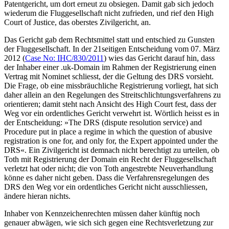
Patentgericht, um dort erneut zu obsiegen. Damit gab sich jedoch
wiederum die Fluggesellschaft nicht zufrieden, und rief den High
Court of Justice, das oberstes Zivilgericht, an.
Das Gericht gab dem Rechtsmittel statt und entschied zu Gunsten
der Fluggesellschaft. In der 21seitigen Entscheidung vom 07. März
2012 (
Case No: IHC/830/2011
) wies das Gericht darauf hin, dass
der Inhaber einer .uk-Domain im Rahmen der Registrierung einen
Vertrag mit Nominet schliesst, der die Geltung des DRS vorsieht.
Die Frage, ob eine missbräuchliche Registrierung vorliegt, hat sich
daher allein an den Regelungen des Streitschlichtungsverfahrens zu
orientieren; damit steht nach Ansicht des High Court fest, dass der
Weg vor ein ordentliches Gericht verwehrt ist. Wörtlich heisst es in
der Entscheidung: »The DRS (dispute resolution service) and
Procedure put in place a regime in which the question of abusive
registration is one for, and only for, the Expert appointed under the
DRS«. Ein Zivilgericht ist demnach nicht berechtigt zu urteilen, ob
Toth mit Registrierung der Domain ein Recht der Fluggesellschaft
verletzt hat oder nicht; die von Toth angestrebte Neuverhandlung
könne es daher nicht geben. Dass die Verfahrensregelungen des
DRS den Weg vor ein ordentliches Gericht nicht ausschliessen,
ändere hieran nichts.
Inhaber von Kennzeichenrechten müssen daher künftig noch
genauer abwägen, wie sich sich gegen eine Rechtsverletzung zur