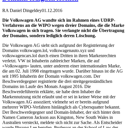
RA Daniel Dingeldey
01.12.2016
Die Volkswagen AG wandte sich im Rahmen eines UDRP-
Verfahrens an die WIPO wegen dreier Domains, die die Marke
Volkswagen in sich tragen. Sie verlangte nicht die Übertragung
der Domains, sondern lediglich deren Löschung.
Die Volkswagen AG sieht sich aufgrund der Registrierung der
Domains volkswagen.lol, volkswagenauto.xyz und
volkswagencars.lol durch einen Dritten in ihren Markenrechten
verletzt. VW ist Inhaberin zahlreicher Marken, die auf
»Volkswagen« lauten, unter anderem einer internationalen Marke,
die am 02. Juli 1998 eingetragen wurde. Darüber hinaus ist die AG
seit 1995 Inhaberin der Domain volkswagen.com. Der
Beschwerdegegner registrierte die drei streitgegenständlichen
Domains im Laufe des Monats August 2016. Die
Beschwerdeführerin erklärte, sie habe dem Inhaber die
Markennutzung nicht erlaubt und er sei in keiner Weise mit der
Volkswagen AG assoziiert; vielmehr sei er bereits aufgrund
mehrerer WIPO-Verfahren hinlänglich als Cybersquatter bekannt.
Der Beschwerdegegner und Domain-Inhaber, der sich hinter dem
Namen Cameron Jackson aus Kingston, New South Wales in
Australien versteckt, meldete sich nicht zur Sache. Als Entscheider
wurde Ilhyung Lee berufen, Professor an der School of Law der