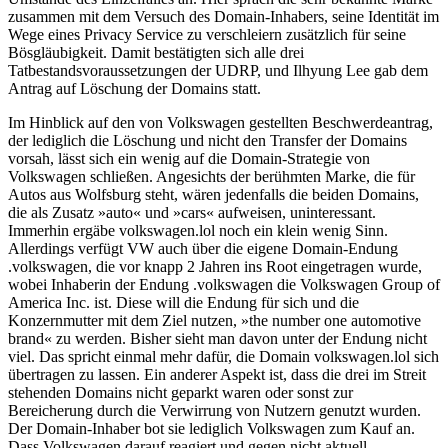
zusammen mit dem Versuch des Domain-Inhabers, seine Identität im
Wege eines Privacy Service zu verschleiern zusätzlich für seine
Bösgläubigkeit. Damit bestätigten sich alle drei
Tatbestandsvoraussetzungen der UDRP, und Ilhyung Lee gab dem
Antrag auf Löschung der Domains statt.
Im Hinblick auf den von Volkswagen gestellten Beschwerdeantrag,
der lediglich die Löschung und nicht den Transfer der Domains
vorsah, lässt sich ein wenig auf die Domain-Strategie von
Volkswagen schließen. Angesichts der berühmten Marke, die für
Autos aus Wolfsburg steht, wären jedenfalls die beiden Domains,
die als Zusatz »auto« und »cars« aufweisen, uninteressant.
Immerhin ergäbe volkswagen.lol noch ein klein wenig Sinn.
Allerdings verfügt VW auch über die eigene Domain-Endung
.volkswagen, die vor knapp 2 Jahren ins Root eingetragen wurde,
wobei Inhaberin der Endung .volkswagen die Volkswagen Group of
America Inc. ist. Diese will die Endung für sich und die
Konzernmutter mit dem Ziel nutzen, »the number one automotive
brand« zu werden. Bisher sieht man davon unter der Endung nicht
viel. Das spricht einmal mehr dafür, die Domain volkswagen.lol sich
übertragen zu lassen. Ein anderer Aspekt ist, dass die drei im Streit
stehenden Domains nicht geparkt waren oder sonst zur
Bereicherung durch die Verwirrung von Nutzern genutzt wurden.
Der Domain-Inhaber bot sie lediglich Volkswagen zum Kauf an.
Dass Volkswagen darauf reagiert und gegen nicht aktuell