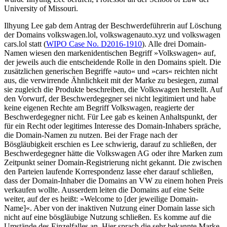
University of Missouri.
Ilhyung Lee gab dem Antrag der Beschwerdeführerin auf Löschung
der Domains volkswagen.lol, volkswagenauto.xyz und volkswagen
cars.lol statt (
WIPO Case No. D2016-1910
). Alle drei Domain-
Namen wiesen den markenidentischen Begriff »Volkswagen« auf,
der jeweils auch die entscheidende Rolle in den Domains spielt. Die
zusätzlichen generischen Begriffe »auto« und »cars« reichten nicht
aus, die verwirrende Ähnlichkeit mit der Marke zu besiegen, zumal
sie zugleich die Produkte beschreiben, die Volkswagen herstellt. Auf
den Vorwurf, der Beschwerdegegner sei nicht legitimiert und habe
keine eigenen Rechte am Begriff Volkswagen, reagierte der
Beschwerdegegner nicht. Für Lee gab es keinen Anhaltspunkt, der
für ein Recht oder legitimes Interesse des Domain-Inhabers spräche,
die Domain-Namen zu nutzen. Bei der Frage nach der
Bösgläubigkeit erschien es Lee schwierig, darauf zu schließen, der
Beschwerdegegner hätte die Volkswagen AG oder ihre Marken zum
Zeitpunkt seiner Domain-Registrierung nicht gekannt. Die zwischen
den Parteien laufende Korrespondenz lasse eher darauf schließen,
dass der Domain-Inhaber die Domains an VW zu einem hohen Preis
verkaufen wollte. Ausserdem leiten die Domains auf eine Seite
weiter, auf der es heißt: »Welcome to [der jeweilige Domain-
Name]«. Aber von der inaktiven Nutzung einer Domain lasse sich
nicht auf eine bösgläubige Nutzung schließen. Es komme auf die
Umstände des Einzelfalles an. Hier sprach die sehr bekannte Marke