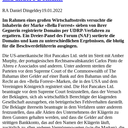
RA Daniel Dingeldey
19.01.2022
Im Rahmen eines großen Wirtschaftsstreits versuchte die
Inhaberin der Marke »Bella Forrest« sieben von ihrer
Gegnerin registrierte Domains per UDRP-Verfahren zu
ergattern. Ein Dreier-Panel des Forum (NAF) sortierte die
Domains und kam zu unterschiedlichen Ergebnissen, die blutig
für die Beschwerdeführerin ausgingen.
Die US-amerikanische Hot Pancakes Ltd. steht im Streit mit Amber
Murphy, der portugiesischen Rechtsanwaltskanzlei Carlos Pinto de
Abreu e Associados und anderen. Unter anderem streiten die
Parteien vor dem Supreme Court of the Commonwealth of The
Bahamas über Gelder auf einer Bank auf den Bahamas und das
Recht an den »Bella Forrest«-Marken, die in den USA und dem
Vereinigten Königreich registriert sind. Die Hot Pancakes Ltd.
beantragte vor dem Supreme Court festzustellen, dass der Versuch
der Beklagten, sich als wirtschaftlich Berechtigte der klagenden
Gesellschaft auszugeben, ein betrügerisches Fehlverhalten darstellt.
Die Beklagte ihrerseits beantragte in dem Verfahren unter anderem
festzustellen, dass alle Aktien des Unternehmens der Klägerin zu
ihren Gunsten gehalten werden, und dass die Gelder auf dem
strittigen Bankkonto, das auf den Namen der Klägerin läuft,
zusätzlich zu allen anderen Vermögenswerten (wie die Marken), die