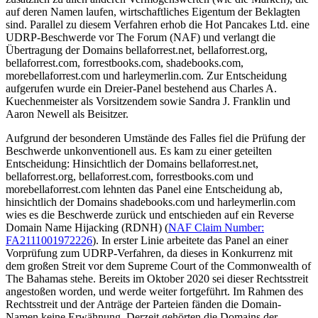
auf deren Namen laufen, wirtschaftliches Eigentum der Beklagten
sind. Parallel zu diesem Verfahren erhob die Hot Pancakes Ltd. eine
UDRP-Beschwerde vor The Forum (NAF) und verlangt die
Übertragung der Domains bellaforrest.net, bellaforrest.org,
bellaforrest.com, forrestbooks.com, shadebooks.com,
morebellaforrest.com und harleymerlin.com. Zur Entscheidung
aufgerufen wurde ein Dreier-Panel bestehend aus Charles A.
Kuechenmeister als Vorsitzendem sowie Sandra J. Franklin und
Aaron Newell als Beisitzer.
Aufgrund der besonderen Umstände des Falles fiel die Prüfung der
Beschwerde unkonventionell aus. Es kam zu einer geteilten
Entscheidung: Hinsichtlich der Domains bellaforrest.net,
bellaforrest.org, bellaforrest.com, forrestbooks.com und
morebellaforrest.com lehnten das Panel eine Entscheidung ab,
hinsichtlich der Domains shadebooks.com und harleymerlin.com
wies es die Beschwerde zurück und entschieden auf ein Reverse
Domain Name Hijacking (RDNH) (
NAF Claim Number:
FA2111001972226
). In erster Linie arbeitete das Panel an einer
Vorprüfung zum UDRP-Verfahren, da dieses in Konkurrenz mit
dem großen Streit vor dem Supreme Court of the Commonwealth of
The Bahamas stehe. Bereits im Oktober 2020 sei dieser Rechtsstreit
angestoßen worden, und werde weiter fortgeführt. Im Rahmen des
Rechtsstreit und der Anträge der Parteien fänden die Domain-
Namen keine Erwähnung. Derzeit gehörten die Domains der