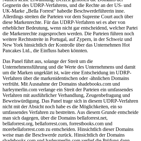
Gegnerin des UDRP-Verfahrens, und die Rechte an der US- und
UK-Marke „Bella Forrest“ habedie Beschwerdeführerin inne.
Allerdings streiten die Parteien vor dem Supreme Court auch über
diese Markenrechte. Für das UDRP-Verfahren sei es aber von
erheblicher Bedeutung, wenn nicht gar entscheidend, welcher Partei
die Markenrechte zugesprochen werden. Die Parteien führen noch
weitere Rechtsstreite in Portugal, auf Zypern, in der Schweiz und
New York hinsichtlich der Kontrolle über das Unternehmen Hot
Pancakes Ltd., die Einfluss haben könnten.
Das Panel führt aus, solange der Streit um die
Unternehmensführung und die Werte des Unternehmens und damit
um die Marken ungeklärt ist, wäre eine Entscheidung im UDRP-
Verfahren über die markenidentischen oder -ähnlichen Domains
verfrüht. Mit Ausnahme der Domains shadebooks.com und
harleymerlin.com verlange ein Streit der Parteien ein umfassendes
Verfahren mit ausführlicher Verhandlung, Zeugenbefragung und
Beweiswürdigung. Das Panel trage sich in diesem UDRP-Verfahren
nicht mit der Absicht noch habe es die Möglichkeiten, ein so
umfassendes Verfahren zu bestreiten. Aus diesem Grunde entscheide
man sich dagegen, über die Domains bellaforrest.net,
bellaforrest.org, bellaforrest.com, forrestbooks.com und
morebellaforrest.com zu entscheiden. Hinsichtlich dieser Domains
weise man die Beschwerde zurück. Hinsichtlich der Domains
shadebooks.com und harleymerlin.com verlief die Prüfung dann