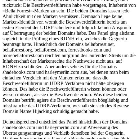
ruckzuck: Die Beschwerdeführerin habe vorgetragen, Inhaberin von
»Bella Forrest«-Marken zu sein. Die beiden Domains lassen jede
Ähnlichkeit mit den Marken vermissen. Demnach liege keine
Marken-Identität vor, womit die Beschwerdeführerin bereits am
ersten Element der UDRP scheitere und folglich keinen Anspruch
auf Übertragung der beiden Domains habe. Das Panel ging alsdann
sogleich in die Prüfung eines RDNH ein, welches die Gegnerin
beantragt hatte. Hinsichtlich der Domains bellaforrest.net,
bellaforrest.org, bellaforrest.com, forrestbooks.com und
morebellaforrest.com reichten aufgrund des laufenden Streits um die
Inhaberschaft der Markenrechte die Nachweise nicht aus, auf
RDNH zu schließen. Aber anders sehe es für die Domains
shadebooks.com und harleymerlin.com aus, bei denen man beim
einfachen Vergleich mit den Marken erkenne, dass die
Beschwerdeführerin im UDRP-Verfahren nicht hätte obsiegen
können. Das habe die Beschwerdeführerin wissen können oder
wissen müssen, als sie die Beschwerde erhob. Was diese beiden
Domains betrifft, agiere die Beschwerdeführerin bösgläubig und
missbrauche das UDRP-Verfahren, weshalb sie sich des Reverse
Domain Name Hijacking schuldig gemacht habe.
Dementsprechend entschied das Panel hinsichtlich der Domains
shadebooks.com und harleymerlin.com auf Abweisung des
Übertragungsantrags und Verbleib derselben bei der Gegnerin.
Darüber hinaus wies das Panel die Beschwerde zurück, gewährte