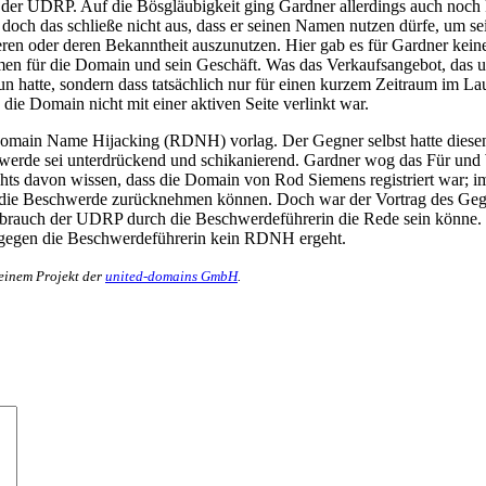
er UDRP. Auf die Bösgläubigkeit ging Gardner allerdings auch noch ku
och das schließe nicht aus, dass er seinen Namen nutzen dürfe, um sein
ieren oder deren Bekanntheit auszunutzen. Hier gab es für Gardner kei
amen für die Domain und sein Geschäft. Was das Verkaufsangebot, das 
tun hatte, sondern dass tatsächlich nur für einen kurzem Zeitraum im La
 die Domain nicht mit einer aktiven Seite verlinkt war.
omain Name Hijacking (RDNH) vorlag. Der Gegner selbst hatte diesen Vo
hwerde sei unterdrückend und schikanierend. Gardner wog das Für und
chts davon wissen, dass die Domain von Rod Siemens registriert war; 
e die Beschwerde zurücknehmen können. Doch war der Vortrag des Gegn
sbrauch der UDRP durch die Beschwerdeführerin die Rede sein könne. 
d gegen die Beschwerdeführerin kein RDNH ergeht.
 einem Projekt der
united-domains GmbH
.