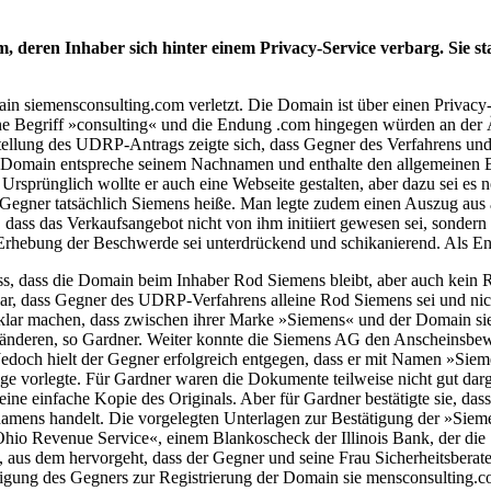
 deren Inhaber sich hinter einem Privacy-Service verbarg. Sie s
 siemensconsulting.com verletzt. Die Domain ist über einen Privacy-S
ine Begriff »consulting« und die Endung .com hingegen würden an der 
Zustellung des UDRP-Antrags zeigte sich, dass Gegner des Verfahrens 
 die Domain entspreche seinem Nachnamen und enthalte den allgemeine
. Ursprünglich wollte er auch eine Webseite gestalten, aber dazu sei e
r Gegner tatsächlich Siemens heiße. Man legte zudem einen Auszug aus 
dass das Verkaufsangebot nicht von ihm initiiert gewesen sei, sondern 
Erhebung der Beschwerde sei unterdrückend und schikanierend. Als Ents
luss, dass die Domain beim Inhaber Rod Siemens bleibt, aber auch k
ar, dass Gegner des UDRP-Verfahrens alleine Rod Siemens sei und nich
lar machen, dass zwischen ihrer Marke »Siemens« und der Domain sie
nderen, so Gardner. Weiter konnte die Siemens AG den Anscheinsbeweis
edoch hielt der Gegner erfolgreich entgegen, dass er mit Namen »Siem
e vorlegte. Für Gardner waren die Dokumente teilweise nicht gut darge
 eine einfache Kopie des Originals. Aber für Gardner bestätigte sie, d
mens handelt. Die vorgelegten Unterlagen zur Bestätigung der »Siem
 »Ohio Revenue Service«, einem Blankoscheck der Illinois Bank, der di
s dem hervorgeht, dass der Gegner und seine Frau Sicherheitsberater un
igung des Gegners zur Registrierung der Domain sie mensconsulting.co