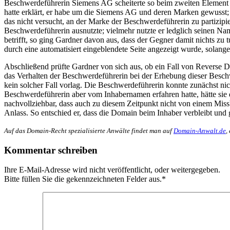
Beschwerdeführerin Siemens AG scheiterte so beim zweiten Element d
hatte erklärt, er habe um die Siemens AG und deren Marken gewusst; d
das nicht versucht, an der Marke der Beschwerdeführerin zu partizip
Beschwerdeführerin ausnutzte; vielmehr nutzte er ledglich seinen N
betrifft, so ging Gardner davon aus, dass der Gegner damit nichts zu 
durch eine automatisiert eingeblendete Seite angezeigt wurde, solange
Abschließend prüfte Gardner von sich aus, ob ein Fall von Reverse D
das Verhalten der Beschwerdeführerin bei der Erhebung dieser Besc
kein solcher Fall vorlag. Die Beschwerdeführerin konnte zunächst ni
Beschwerdeführerin aber vom Inhabernamen erfahren hatte, hätte si
nachvollziehbar, dass auch zu diesem Zeitpunkt nicht von einem Mis
Anlass. So entschied er, dass die Domain beim Inhaber verbleibt un
Auf das Domain-Recht spezialisierte Anwälte findet man auf
Domain-Anwalt.de
,
Kommentar schreiben
Ihre E-Mail-Adresse wird nicht veröffentlicht, oder weitergegeben.
Bitte füllen Sie die gekennzeichneten Felder aus.
*