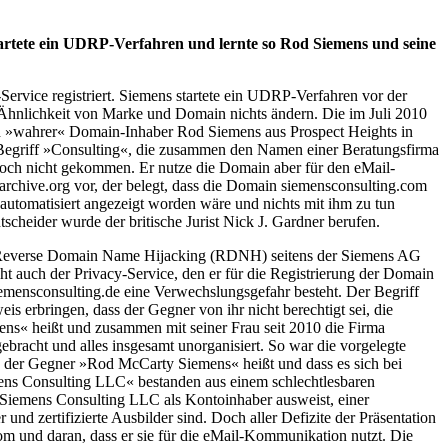
tartete ein UDRP-Verfahren und lernte so Rod Siemens und seine
ervice registriert. Siemens startete ein UDRP-Verfahren vor der
Ähnlichkeit von Marke und Domain nichts ändern. Die im Juli 2010
und »wahrer« Domain-Inhaber Rod Siemens aus Prospect Heights in
n Begriff »Consulting«, die zusammen den Namen einer Beratungsfirma
s noch nicht gekommen. Er nutze die Domain aber für den eMail-
archive.org vor, der belegt, dass die Domain siemensconsulting.com
automatisiert angezeigt worden wäre und nichts mit ihm zu tun
cheider wurde der britische Jurist Nick J. Gardner berufen.
ein Reverse Domain Name Hijacking (RDNH) seitens der Siemens AG
t auch der Privacy-Service, den er für die Registrierung der Domain
mensconsulting.de eine Verwechslungsgefahr besteht. Der Begriff
 erbringen, dass der Gegner von ihr nicht berechtigt sei, die
ens« heißt und zusammen mit seiner Frau seit 2010 die Firma
bracht und alles insgesamt unorganisiert. So war die vorgelegte
ass der Gegner »Rod McCarty Siemens« heißt und dass es sich bei
ens Consulting LLC« bestanden aus einem schlechtlesbaren
e Siemens Consulting LLC als Kontoinhaber ausweist, einer
d zertifizierte Ausbilder sind. Doch aller Defizite der Präsentation
m und daran, dass er sie für die eMail-Kommunikation nutzt. Die