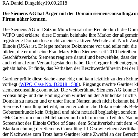
RA Daniel Dingeldey
19.09.2018
Die Siemens AG hat Ärger mit der Domain siemensconsulting.com,
Firma näher kennen.
Die Siemens AG mit Sitz in München sah ihre Rechte durch die Domain
WIPO und erklärte, diese Domain beinhalte ihre Marke; der allgeme
registrierte Domain löse nicht zu einer aktiven Website auf. Nach 
Illinois (USA) ist. Er legte mehrere Dokumente vor und teilte mit,
bilden, die er und seine Frau Mary Ellen Siemens seit 2010 betreiben
Geschäftsverkehr. Siemens reagierte darauf und bezweifelte, dass de
auch einmal zum Verkauf gestanden habe. Der Gegner hielt entgegen, 
gehabt habe. Er finde, das Verhalten der Beschwerdeführerin bei der 
Gardner prüfte diese Sache ausgiebig und kam letztlich zu dem Sch
vorliegt (
WIPO-Case No. D2018-1538
). Eingangs machte Gardner kl
siemensconsulting.com nutzt. Die weltberühmte Siemens AG konnte k
»consulting« und die Endung .com würden an der Ähnlichkeit nichts ä
Domain zu nutzen und er unter ihrem Namen auch nicht bekannt ist. J
Siemens Consulting betreibt, indem er zahlreiche Dokumente als Beleg
Geburtsurkunde kein Original und nicht notariell beglaubigt, sondern
»McCarty« um einen Mittelnamen und nicht um einen Teil des Nachna
Screenshot des Illinois Office of State, dem Schriftverkehr mit dem
Blankorechnung der Siemens Consulting LLC sowie einem Zertifikat, au
der Nachweise zum Trotz hatte Gardner keine Zweifel an der Berecht