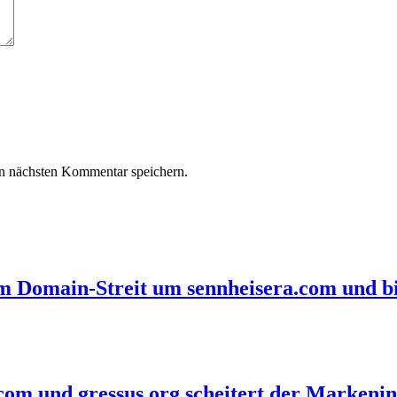
n nächsten Kommentar speichern.
im Domain-Streit um sennheisera.com und bi
com und gressus.org scheitert der Markenin