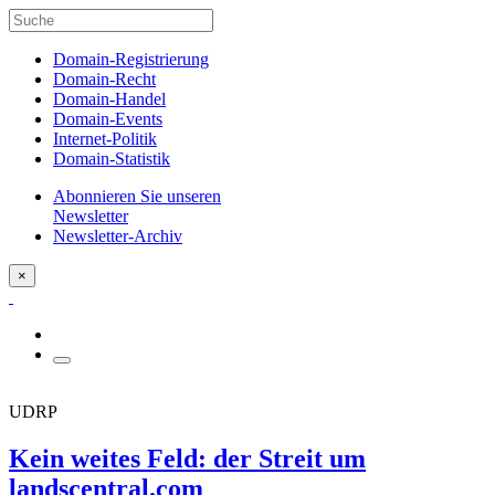
Domain-Registrierung
Domain-Recht
Domain-Handel
Domain-Events
Internet-Politik
Domain-Statistik
Abonnieren Sie unseren
Newsletter
Newsletter-Archiv
×
UDRP
Kein weites Feld: der Streit um
landscentral.com