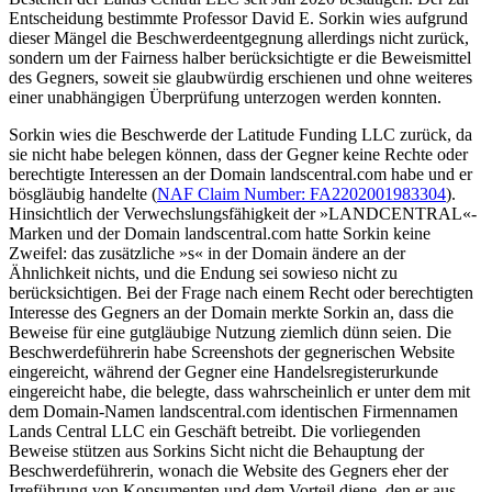
Entscheidung bestimmte Professor David E. Sorkin wies aufgrund
dieser Mängel die Beschwerdeentgegnung allerdings nicht zurück,
sondern um der Fairness halber berücksichtigte er die Beweismittel
des Gegners, soweit sie glaubwürdig erschienen und ohne weiteres
einer unabhängigen Überprüfung unterzogen werden konnten.
Sorkin wies die Beschwerde der Latitude Funding LLC zurück, da
sie nicht habe belegen können, dass der Gegner keine Rechte oder
berechtigte Interessen an der Domain landscentral.com habe und er
bösgläubig handelte (
NAF Claim Number: FA2202001983304
).
Hinsichtlich der Verwechslungsfähigkeit der »LANDCENTRAL«-
Marken und der Domain landscentral.com hatte Sorkin keine
Zweifel: das zusätzliche »s« in der Domain ändere an der
Ähnlichkeit nichts, und die Endung sei sowieso nicht zu
berücksichtigen. Bei der Frage nach einem Recht oder berechtigten
Interesse des Gegners an der Domain merkte Sorkin an, dass die
Beweise für eine gutgläubige Nutzung ziemlich dünn seien. Die
Beschwerdeführerin habe Screenshots der gegnerischen Website
eingereicht, während der Gegner eine Handelsregisterurkunde
eingereicht habe, die belegte, dass wahrscheinlich er unter dem mit
dem Domain-Namen landscentral.com identischen Firmennamen
Lands Central LLC ein Geschäft betreibt. Die vorliegenden
Beweise stützen aus Sorkins Sicht nicht die Behauptung der
Beschwerdeführerin, wonach die Website des Gegners eher der
Irreführung von Konsumenten und dem Vorteil diene, den er aus