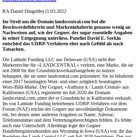
RA Daniel Dingeldey
11.03.2022
Im Streit um die Domain landscentral.com bot die
Beschwerdeführerin und Markeninhaberin genauso wenig an
Nachweisen auf, wie der Gegner, der sogar essentielle Angaben
in seiner Entgegnung unterliess. Panelist David E. Sorkin
entschied das UDRP-Verfahren eher nach Gefühl als nach
Tatsachen.
Die Latitude Funding LLC aus Delaware (USA) sieht ihre
Markenrechte für »LANDCENTRAL« verletzt, eine Marke, die sie
seit 2008 für ihre Grundstücksverkaufsangebote zu nutzen
behauptet, die sie unter landcentral.com präsentiert. Sie ist Inhaberin
einer 2017 beantragten Wort- und einer zeitgleich beantragten
Wort-/Bild-Marke. Der Gegner, »Anthony k / Lands Central« aus
Kalifornien (USA), registrierte im Juli 2020 die Domain
landscentral.com, unter der er Grundstücke in Kalifornien verkauft.
Im von Latitude Funding betriebenen UDRP-Verfahren vor dem
Forum (NAF) reichte der Gegner nur unvollständige Dokumente
ein, bei denen unter anderem Angaben zu Name, Adresse,
Telefonnummer und dem Vertretungsberechtigten fehlten. Es fehlte
auch eine Unterschrift. Allerdings legte der Gegner
Handelsregisterurkunden aus Wyoming in Iowa (USA) vor, die das
Bestehen der Lands Central LLC seit Juli 2020 bestätigen. Der zur