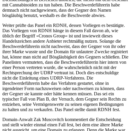
mit Cannabinoiden zu tun haben. Die Beschwerdeführerin habe
demnach nicht nachgewiesen, dass der Gegner den Namen
bösgläubig benutzt, weshalb es die Beschwerde abwies.
Weiter prüfte das Panel ein RDNH, dessen Vorliegen es bestätigte.
Das Vorliegen von RDNH hänge in diesem Fall davon ab, wie
üblich der Begriff »Cronos Group« ist und inwieweit dieses
Handelszeichen andere Anbieter rechtmäßig nutzen. Solange die
Beschwerdeführerin nicht nachweist, dass der Gegner von ihr oder
ihrer Marke wusste und die Domain für unlautere Zwecke registriert
hat, könne man nicht auf Bösgläubigkeit des Gegners schließen. Die
Panelisten vermuteten, dass die Beschwerdeführerin hier intern von
einer Person vertreten wurde, die wahrscheinlich nicht mit der
Rechtsprechung der UDRP vertraut ist. Doch dies entschuldige
nicht die Einleitung eines UDRP-Verfahrens. Die
Beschwerdeführerin habe das Verfahren gestartet, ohne in
irgendeiner Form nachzuweisen oder nachweisen zu können, dass
der Gegner sie kannte oder hätte kennen müssen. Das sei ein
typischer Fall von Plan B, der Versuch, dem Gegner sein Rechts zu
entziehen, seine Vermögenswerte zu seinen eigenen Bedingungen
zu halten und zu verkaufen. Das Panel stellte damit RDNH fest.
Domain-Anwalt Zak Muscovitch kommentiert die Entscheidung
und stellt wieder einmal einen Fall fest, bei dem eine ältere Marke
nicht ausreicht, um eine Domain zu erlangen. Denn die Marke war