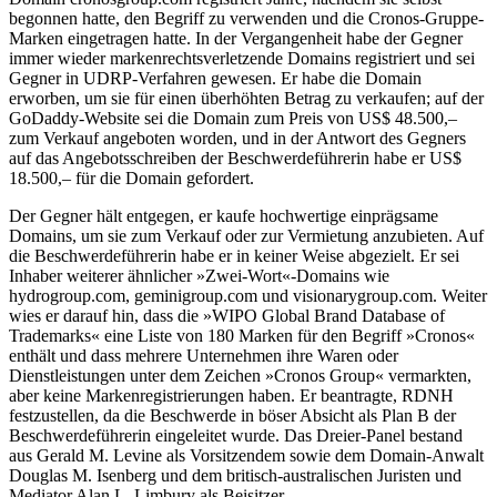
begonnen hatte, den Begriff zu verwenden und die Cronos-Gruppe-
Marken eingetragen hatte. In der Vergangenheit habe der Gegner
immer wieder markenrechtsverletzende Domains registriert und sei
Gegner in UDRP-Verfahren gewesen. Er habe die Domain
erworben, um sie für einen überhöhten Betrag zu verkaufen; auf der
GoDaddy-Website sei die Domain zum Preis von US$ 48.500,–
zum Verkauf angeboten worden, und in der Antwort des Gegners
auf das Angebotsschreiben der Beschwerdeführerin habe er US$
18.500,– für die Domain gefordert.
Der Gegner hält entgegen, er kaufe hochwertige einprägsame
Domains, um sie zum Verkauf oder zur Vermietung anzubieten. Auf
die Beschwerdeführerin habe er in keiner Weise abgezielt. Er sei
Inhaber weiterer ähnlicher »Zwei-Wort«-Domains wie
hydrogroup.com, geminigroup.com und visionarygroup.com. Weiter
wies er darauf hin, dass die »WIPO Global Brand Database of
Trademarks« eine Liste von 180 Marken für den Begriff »Cronos«
enthält und dass mehrere Unternehmen ihre Waren oder
Dienstleistungen unter dem Zeichen »Cronos Group« vermarkten,
aber keine Markenregistrierungen haben. Er beantragte, RDNH
festzustellen, da die Beschwerde in böser Absicht als Plan B der
Beschwerdeführerin eingeleitet wurde. Das Dreier-Panel bestand
aus Gerald M. Levine als Vorsitzendem sowie dem Domain-Anwalt
Douglas M. Isenberg und dem britisch-australischen Juristen und
Mediator Alan L. Limbury als Beisitzer.