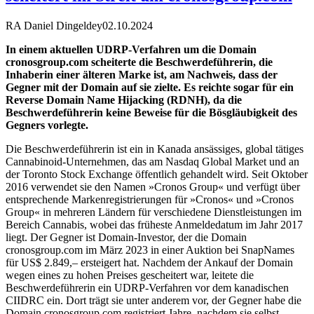
RA Daniel Dingeldey
02.10.2024
In einem aktuellen UDRP-Verfahren um die Domain
cronosgroup.com scheiterte die Beschwerdeführerin, die
Inhaberin einer älteren Marke ist, am Nachweis, dass der
Gegner mit der Domain auf sie zielte. Es reichte sogar für ein
Reverse Domain Name Hijacking (RDNH), da die
Beschwerdeführerin keine Beweise für die Bösgläubigkeit des
Gegners vorlegte.
Die Beschwerdeführerin ist ein in Kanada ansässiges, global tätiges
Cannabinoid-Unternehmen, das am Nasdaq Global Market und an
der Toronto Stock Exchange öffentlich gehandelt wird. Seit Oktober
2016 verwendet sie den Namen »Cronos Group« und verfügt über
entsprechende Markenregistrierungen für »Cronos« und »Cronos
Group« in mehreren Ländern für verschiedene Dienstleistungen im
Bereich Cannabis, wobei das früheste Anmeldedatum im Jahr 2017
liegt. Der Gegner ist Domain-Investor, der die Domain
cronosgroup.com im März 2023 in einer Auktion bei SnapNames
für US$ 2.849,– ersteigert hat. Nachdem der Ankauf der Domain
wegen eines zu hohen Preises gescheitert war, leitete die
Beschwerdeführerin ein UDRP-Verfahren vor dem kanadischen
CIIDRC ein. Dort trägt sie unter anderem vor, der Gegner habe die
Domain cronosgroup.com registriert Jahre, nachdem sie selbst