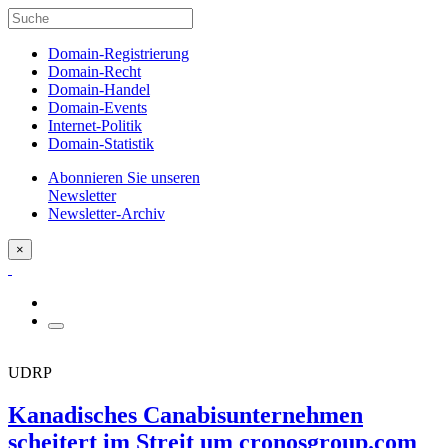
Domain-Registrierung
Domain-Recht
Domain-Handel
Domain-Events
Internet-Politik
Domain-Statistik
Abonnieren Sie unseren
Newsletter
Newsletter-Archiv
×
UDRP
Kanadisches Canabisunternehmen
scheitert im Streit um cronosgroup.com