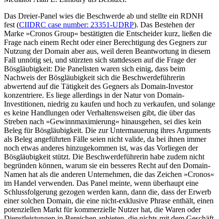
Das Dreier-Panel wies die Beschwerde ab und stellte ein RDNH
fest (
CIIDRC case number: 23351-UDRP
). Das Bestehen der
Marke »Cronos Group« bestätigten die Entscheider kurz, ließen die
Frage nach einem Recht oder einer Berechtigung des Gegners zur
Nutzung der Domain aber aus, weil deren Beantwortung in diesem
Fall unnötig sei, und stürzten sich stattdessen auf die Frage der
Bösgläubigkeit: Die Panelisten waren sich einig, dass beim
Nachweis der Bösgläubigkeit sich die Beschwerdeführerin
abwertend auf die Tätigkeit des Gegners als Domain-Investor
konzentriere. Es liege allerdings in der Natur von Domain-
Investitionen, niedrig zu kaufen und hoch zu verkaufen, und solange
es keine Handlungen oder Verhaltensweisen gibt, die über das
Streben nach »Gewinnmaximierung« hinausgehen, sei dies kein
Beleg für Bösgläubigkeit. Die zur Untermauerung ihres Arguments
als Beleg angeführten Fälle seien nicht valide, da bei ihnen immer
noch etwas anderes hinzugekommen ist, was das Vorliegen der
Bösgläubigkeit stützt. Die Beschwerdeführerin habe zudem nicht
begründen können, warum sie ein besseres Recht auf den Domain-
Namen hat als die anderen Unternehmen, die das Zeichen »Cronos«
im Handel verwenden. Das Panel meinte, wenn überhaupt eine
Schlussfolgerung gezogen werden kann, dann die, dass der Erwerb
einer solchen Domain, die eine nicht-exklusive Phrase enthält, einen
potenziellen Markt für kommerzielle Nutzer hat, die Waren oder
Dienstleistungen in Bereichen anbieten, die nichts mit dem Geschäft