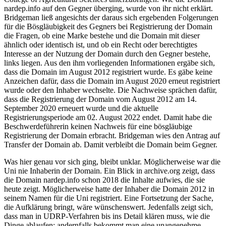
nardep.info auf den Gegner überging, wurde von ihr nicht erklärt.
Bridgeman ließ angesichts der daraus sich ergebenden Folgerungen
für die Bösgläubigkeit des Gegners bei Registrierung der Domain
die Fragen, ob eine Marke bestehe und die Domain mit dieser
ähnlich oder identisch ist, und ob ein Recht oder berechtigtes
Interesse an der Nutzung der Domain durch den Gegner bestehe,
links liegen. Aus den ihm vorliegenden Informationen ergäbe sich,
dass die Domain im August 2012 registriert wurde. Es gäbe keine
Anzeichen dafür, dass die Domain im August 2020 erneut registriert
wurde oder den Inhaber wechselte. Die Nachweise sprächen dafür,
dass die Registrierung der Domain vom August 2012 am 14.
September 2020 erneuert wurde und die aktuelle
Registrierungsperiode am 02. August 2022 endet. Damit habe die
Beschwerdeführerin keinen Nachweis für eine bösgläubige
Registrierung der Domain erbracht. Bridgeman wies den Antrag auf
Transfer der Domain ab. Damit verbleibt die Domain beim Gegner.
Was hier genau vor sich ging, bleibt unklar. Möglicherweise war die
Uni nie Inhaberin der Domain. Ein Blick in archive.org zeigt, dass
die Domain nardep.info schon 2018 die Inhalte aufwies, die sie
heute zeigt. Möglicherweise hatte der Inhaber die Domain 2012 in
seinem Namen für die Uni registriert. Eine Fortsetzung der Sache,
die Aufklärung bringt, wäre wünschenswert. Jedenfalls zeigt sich,
dass man in UDRP-Verfahren bis ins Detail klären muss, wie die
Dinge ablaufen; andernfalls bekommt man eine unangenehme