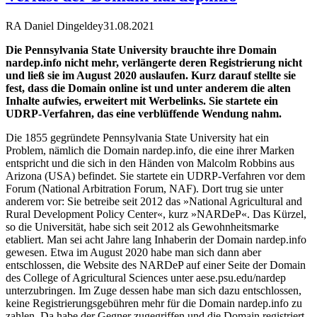
RA Daniel Dingeldey
31.08.2021
Die Pennsylvania State University brauchte ihre Domain
nardep.info nicht mehr, verlängerte deren Registrierung nicht
und ließ sie im August 2020 auslaufen. Kurz darauf stellte sie
fest, dass die Domain online ist und unter anderem die alten
Inhalte aufwies, erweitert mit Werbelinks. Sie startete ein
UDRP-Verfahren, das eine verblüffende Wendung nahm.
Die 1855 gegründete Pennsylvania State University hat ein
Problem, nämlich die Domain nardep.info, die eine ihrer Marken
entspricht und die sich in den Händen von Malcolm Robbins aus
Arizona (USA) befindet. Sie startete ein UDRP-Verfahren vor dem
Forum (National Arbitration Forum, NAF). Dort trug sie unter
anderem vor: Sie betreibe seit 2012 das »National Agricultural and
Rural Development Policy Center«, kurz »NARDeP«. Das Kürzel,
so die Universität, habe sich seit 2012 als Gewohnheitsmarke
etabliert. Man sei acht Jahre lang Inhaberin der Domain nardep.info
gewesen. Etwa im August 2020 habe man sich dann aber
entschlossen, die Website des NARDeP auf einer Seite der Domain
des College of Agricultural Sciences unter aese.psu.edu/nardep
unterzubringen. Im Zuge dessen habe man sich dazu entschlossen,
keine Registrierungsgebühren mehr für die Domain nardep.info zu
zahlen. Da habe der Gegner zugegriffen und die Domain registriert.