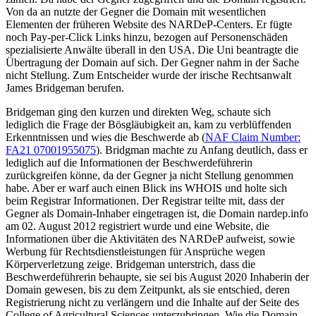
Von da an nutzte der Gegner die Domain mit wesentlichen
Elementen der früheren Website des NARDeP-Centers. Er fügte
noch Pay-per-Click Links hinzu, bezogen auf Personenschäden
spezialisierte Anwälte überall in den USA. Die Uni beantragte die
Übertragung der Domain auf sich. Der Gegner nahm in der Sache
nicht Stellung. Zum Entscheider wurde der irische Rechtsanwalt
James Bridgeman berufen.
Bridgeman ging den kurzen und direkten Weg, schaute sich
lediglich die Frage der Bösgläubigkeit an, kam zu verblüffenden
Erkenntnissen und wies die Beschwerde ab (
NAF Claim Number:
FA21 07001955075
). Bridgman machte zu Anfang deutlich, dass er
lediglich auf die Informationen der Beschwerdeführerin
zurückgreifen könne, da der Gegner ja nicht Stellung genommen
habe. Aber er warf auch einen Blick ins WHOIS und holte sich
beim Registrar Informationen. Der Registrar teilte mit, dass der
Gegner als Domain-Inhaber eingetragen ist, die Domain nardep.info
am 02. August 2012 registriert wurde und eine Website, die
Informationen über die Aktivitäten des NARDeP aufweist, sowie
Werbung für Rechtsdienstleistungen für Ansprüche wegen
Körperverletzung zeige. Bridgeman unterstrich, dass die
Beschwerdeführerin behaupte, sie sei bis August 2020 Inhaberin der
Domain gewesen, bis zu dem Zeitpunkt, als sie entschied, deren
Registrierung nicht zu verlängern und die Inhalte auf der Seite des
College of Agricultural Sciences unterzubringen. Wie die Domain