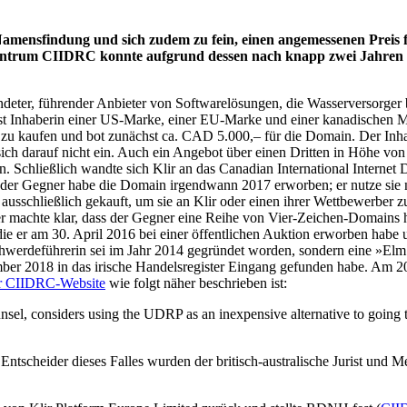
amensfindung und sich zudem zu fein, einen angemessenen Preis f
szentrum CIIDRC konnte aufgrund dessen nach knapp zwei Jahren
ndeter, führender Anbieter von Softwarelösungen, die Wasserversorger 
ie ist Inhaberin einer US-Marke, einer EU-Marke und einer kanadischen 
 zu kaufen und bot zunächst ca. CAD 5.000,– für die Domain. Der Inh
sich darauf nicht ein. Auch ein Angebot über einen Dritten in Höhe vo
. Schließlich wandte sich Klir an das Canadian International Interne
 der Gegner habe die Domain irgendwann 2017 erworben; er nutze sie n
ausschließlich gekauft, um sie an Klir oder einen ihrer Wettbewerber 
 machte klar, dass der Gegner eine Reihe von Vier-Zeichen-Domains ha
die er am 30. April 2016 bei einer öffentlichen Auktion erworben hab
schwerdeführerin sei im Jahr 2014 gegründet worden, sondern eine »Elm
 2018 in das irische Handelsregister Eingang gefunden habe. Am 20. S
er CIIDRC-Website
wie folgt näher beschrieben ist:
ounsel, considers using the UDRP as an inexpensive alternative to going t
scheider dieses Falles wurden der britisch-australische Jurist und M