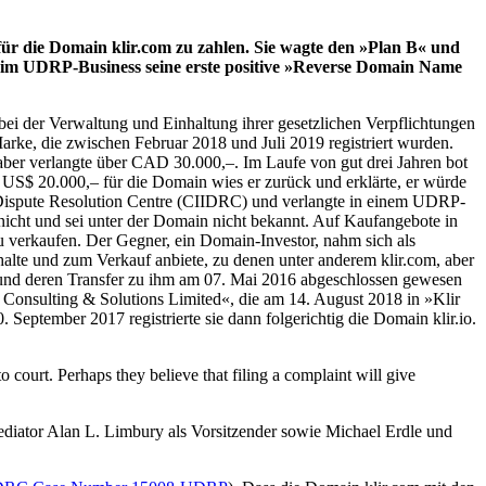
ür die Domain klir.com zu zahlen. Sie wagte den »Plan B« und
 im UDRP-Business seine erste positive »Reverse Domain Name
bei der Verwaltung und Einhaltung ihrer gesetzlichen Verpflichtungen
Marke, die zwischen Februar 2018 und Juli 2019 registriert wurden.
aber verlangte über CAD 30.000,–. Im Laufe von gut drei Jahren bot
n US$ 20.000,– für die Domain wies er zurück und erklärte, er würde
t Dispute Resolution Centre (CIIDRC) und verlangte in einem UDRP-
icht und sei unter der Domain nicht bekannt. Auf Kaufangebote in
zu verkaufen. Der Gegner, ein Domain-Investor, nahm sich als
lte und zum Verkauf anbiete, zu denen unter anderem klir.com, aber
e und deren Transfer zu ihm am 07. Mai 2016 abgeschlossen gewesen
 Consulting & Solutions Limited«, die am 14. August 2018 in »Klir
eptember 2017 registrierte sie dann folgerichtig die Domain klir.io.
o court. Perhaps they believe that filing a complaint will give
ediator Alan L. Limbury als Vorsitzender sowie Michael Erdle und