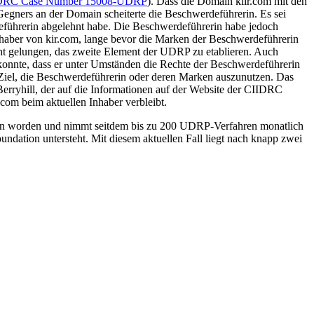
DRC Case Number 15008-UDRP
). Dass die Domain klir.com mit den
Gegners an der Domain scheiterte die Beschwerdeführerin. Es sei
eführerin abgelehnt habe. Die Beschwerdeführerin habe jedoch
Inhaber von kir.com, lange bevor die Marken der Beschwerdeführerin
ht gelungen, das zweite Element der UDRP zu etablieren. Auch
 konnte, dass er unter Umständen die Rechte der Beschwerdeführerin
 Ziel, die Beschwerdeführerin oder deren Marken auszunutzen. Das
Berryhill, der auf die Informationen auf der Website der CIIDRC
.com beim aktuellen Inhaber verbleibt.
ssen worden und nimmt seitdem bis zu 200 UDRP-Verfahren monatlich
dation untersteht. Mit diesem aktuellen Fall liegt nach knapp zwei