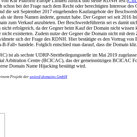
von Klir Platform Europe Limited zurück und stellte RDNH fest (
CII
ch schon bei der Frage nach dem Recht oder berechtigten Interesse des 
und die seit September 2017 eingehenden Kaufangebote der Beschwerd
als sie ihren Namen änderte, genutzt habe. Der Gegner sei seit 2016 
ain zum Verkauf anzubieten. Der Beschwerdeführerin sei es damit nic
n nicht erfolgreich, da der Gegner beim Kauf der Domain nicht wissen
ar nicht existierten. Zudem nutze der Gegner die Domain nicht mit dem
 widmete sich der Frage des RDNH. Hier bestätigte es den Vortrag von 
n-B-Fall« handele. Folglich entschied man darauf, dass die Domain klir
IDRC) ist als sechste UDRP-Streitbeilegungsstelle im Mai 2019 zugela
cial Arbitration Centre (BCICAC), das der gemeinnützigen BCICAC Foun
erse Domain Name Hijacking bestätigt wird.
 einem Projekt der
united-domains GmbH
.