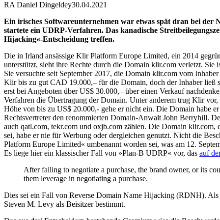
RA Daniel Dingeldey
30.04.2021
Ein irisches Softwareunternehmen war etwas spät dran bei der N
startete ein UDRP-Verfahren. Das kanadische Streitbeilegung
Hijacking«-Entscheidung treffen.
Die in Irland ansässige Klir Platform Europe Limited, ein 2014 gegrü
unterstützt, sieht ihre Rechte durch die Domain klir.com verletzt. S
Sie versuchte seit September 2017, die Domain klir.com vom Inhaber
Klir bis zu gut CAD 19.000,– für die Domain, doch der Inhaber ließ 
erst bei Angeboten über US$ 30.000,– über einen Verkauf nachdenken
Verfahren die Übertragung der Domain. Unter anderem trug Klir vor,
Höhe von bis zu US$ 20.000,- gehe er nicht ein. Die Domain habe er 
Rechtsvertreter den renommierten Domain-Anwalt John Berryhill. Der
auch qatl.com, tekr.com und oxjb.com zählen. Die Domain klir.com, 
sei, habe er nie für Werbung oder dergleichen genutzt. Nicht die Be
Platform Europe Limited« umbenannt worden sei, was am 12. September
Es liege hier ein klassischer Fall von »Plan-B UDRP« vor, das
auf d
After failing to negotiate a purchase, the brand owner, or its c
them leverage in negotiating a purchase.
Dies sei ein Fall von Reverse Domain Name Hijacking (RDNH). Als Ent
Steven M. Levy als Beisitzer bestimmt.