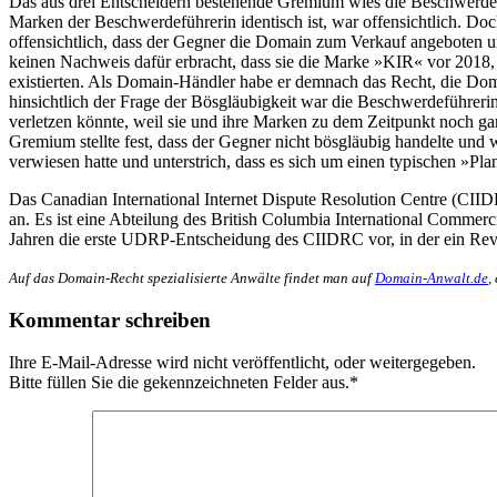
Das aus drei Entscheidern bestehende Gremium wies die Beschwerde 
Marken der Beschwerdeführerin identisch ist, war offensichtlich. Do
offensichtlich, dass der Gegner die Domain zum Verkauf angeboten 
keinen Nachweis dafür erbracht, dass sie die Marke »KIR« vor 2018, 
existierten. Als Domain-Händler habe er demnach das Recht, die Dom
hinsichtlich der Frage der Bösgläubigkeit war die Beschwerdeführeri
verletzen könnte, weil sie und ihre Marken zu dem Zeitpunkt noch g
Gremium stellte fest, dass der Gegner nicht bösgläubig handelte und
verwiesen hatte und unterstrich, dass es sich um einen typischen »Pla
Das Canadian International Internet Dispute Resolution Centre (CI
an. Es ist eine Abteilung des British Columbia International Commer
Jahren die erste UDRP-Entscheidung des CIIDRC vor, in der ein Rev
Auf das Domain-Recht spezialisierte Anwälte findet man auf
Domain-Anwalt.de
,
Kommentar schreiben
Ihre E-Mail-Adresse wird nicht veröffentlicht, oder weitergegeben.
Bitte füllen Sie die gekennzeichneten Felder aus.
*