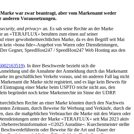
ine Marke war zwar beantragt, aber vom Markenamt weder
der anderen Voraussetzungen.
 security, and privacy
« an. Es sah seine Rechte an der Marke
chte an »TERAFLUX« beruhten zum einen auf seiner
einer gewohnheitsrechtlichen Marke, da es den Begriff seit Mai
in kein »bona fide«-Angebot von Waren oder Dienstleistungen,
n. Der Gegner, SpeedHost247 / SpeedHost247 Web Hosting aus den
6002163519
). In ihrer Beschwerde bezieht sich die
in Anmeldung und die Annahme der Anmeldung durch das Markenamt
arke im geschäftlichen Verkehr voraus, und im anderen Fall lag nicht
 Markenamt die Marke nicht registriert, und es läge kein Beweis für
uf Eintragung einer Marke beim USPTO reiche nicht aus, den
llein begründet noch keine Markenrechte im Sinne der UDRP.
srechtlichen Rechte an einer Marke könnten durch den Nachweis
immten Zeitraum, durch Beweise für Werbung und Verkäufe, durch die
n, dass die maßgeblichen Verbraucher die Marke mit den Waren oder
e Dienstleistungen unter der Marke »TERAFLUX« seit Mai 2023 aktiv
 Urheberrechtsinformation »©2025 Auradine«. Kuechenmeister stellte
 Beschwerdeführerin oder Beweise für die Art und Dauer der