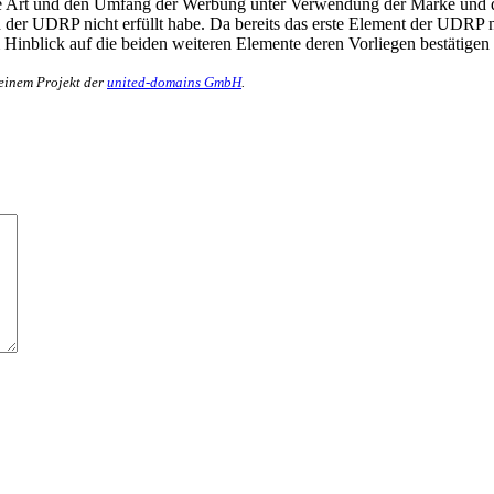
 Art und den Umfang der Werbung unter Verwendung der Marke und den 
der UDRP nicht erfüllt habe. Da bereits das erste Element der UDRP ni
im Hinblick auf die beiden weiteren Elemente deren Vorliegen bestätig
 einem Projekt der
united-domains GmbH
.