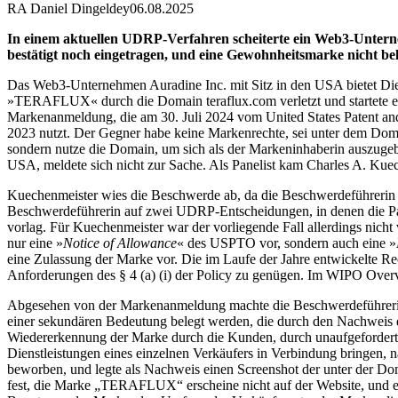
RA Daniel Dingeldey
06.08.2025
In einem aktuellen UDRP-Verfahren scheiterte ein Web3-Untern
bestätigt noch eingetragen, und eine Gewohnheitsmarke nicht bel
Das Web3-Unternehmen Auradine Inc. mit Sitz in den USA bietet Die
»TERAFLUX« durch die Domain teraflux.com verletzt und startete e
Markenanmeldung, die am 30. Juli 2024 vom United States Patent a
2023 nutzt. Der Gegner habe keine Markenrechte, sei unter dem Dom
sondern nutze die Domain, um sich als der Markeninhaberin auszug
USA, meldete sich nicht zur Sache. Als Panelist kam Charles A. Ku
Kuechenmeister wies die Beschwerde ab, da die Beschwerdeführerin
Beschwerdeführerin auf zwei UDRP-Entscheidungen, in denen die P
vorlag. Für Kuechenmeister war der vorliegende Fall allerdings nicht
nur eine »
Notice of Allowance
« des USPTO vor, sondern auch eine »
eine Zulassung der Marke vor. Die im Laufe der Jahre entwickelte R
Anforderungen des § 4 (a) (i) der Policy zu genügen. Im WIPO Over
Abgesehen von der Markenanmeldung machte die Beschwerdeführerin 
einer sekundären Bedeutung belegt werden, die durch den Nachweis 
Wiedererkennung der Marke durch die Kunden, durch unaufgeforderte
Dienstleistungen eines einzelnen Verkäufers in Verbindung bringen,
beworben, und legte als Nachweis einen Screenshot der unter der Do
fest, die Marke „TERAFLUX“ erscheine nicht auf der Website, und e