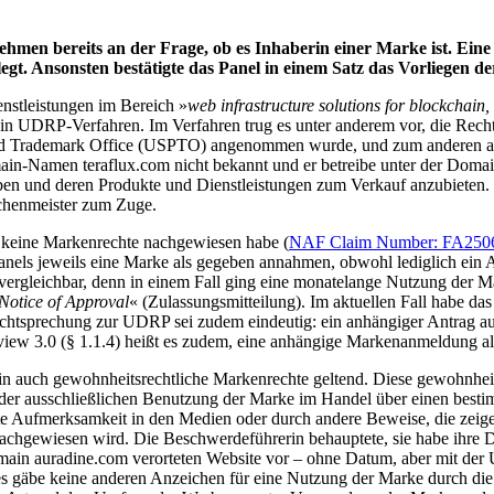
ehmen bereits an der Frage, ob es Inhaberin einer Marke ist. E
egt. Ansonsten bestätigte das Panel in einem Satz das Vorliegen 
nstleistungen im Bereich »
web infrastructure solutions for blockchain,
in UDRP-Verfahren. Im Verfahren trug es unter anderem vor, die Re
nd Trademark Office (USPTO) angenommen wurde, und zum anderen auf 
ain-Namen teraflux.com nicht bekannt und er betreibe unter der Doma
eben und deren Produkte und Dienstleistungen zum Verkauf anzubiete
echenmeister zum Zuge.
 keine Markenrechte nachgewiesen habe (
NAF Claim Number: FA250
anels jeweils eine Marke als gegeben annahmen, obwohl lediglich e
 vergleichbar, denn in einem Fall ging eine monatelange Nutzung der M
Notice of Approval
« (Zulassungsmitteilung). Im aktuellen Fall habe das
echtsprechung zur UDRP sei zudem eindeutig: ein anhängiger Antrag a
view 3.0 (§ 1.1.4) heißt es zudem, eine anhängige Markenanmeldung a
auch gewohnheitsrechtliche Markenrechte geltend. Diese gewohnheit
der ausschließlichen Benutzung der Marke im Handel über einen best
 Aufmerksamkeit in den Medien oder durch andere Beweise, die zeige
 nachgewiesen wird. Die Beschwerdeführerin behauptete, sie habe ihr
main auradine.com verorteten Website vor – ohne Datum, aber mit der
s gäbe keine anderen Anzeichen für eine Nutzung der Marke durch die