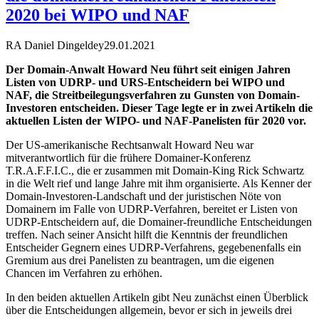
2020 bei WIPO und NAF
RA Daniel Dingeldey
29.01.2021
Der Domain-Anwalt Howard Neu führt seit einigen Jahren
Listen von UDRP- und URS-Entscheidern bei WIPO und
NAF, die Streitbeilegungsverfahren zu Gunsten von Domain-
Investoren entscheiden. Dieser Tage legte er in zwei Artikeln die
aktuellen Listen der WIPO- und NAF-Panelisten für 2020 vor.
Der US-amerikanische Rechtsanwalt Howard Neu war
mitverantwortlich für die frühere Domainer-Konferenz
T.R.A.F.F.I.C., die er zusammen mit Domain-King Rick Schwartz
in die Welt rief und lange Jahre mit ihm organisierte. Als Kenner der
Domain-Investoren-Landschaft und der juristischen Nöte von
Domainern im Falle von UDRP-Verfahren, bereitet er Listen von
UDRP-Entscheidern auf, die Domainer-freundliche Entscheidungen
treffen. Nach seiner Ansicht hilft die Kenntnis der freundlichen
Entscheider Gegnern eines UDRP-Verfahrens, gegebenenfalls ein
Gremium aus drei Panelisten zu beantragen, um die eigenen
Chancen im Verfahren zu erhöhen.
In den beiden aktuellen Artikeln gibt Neu zunächst einen Überblick
über die Entscheidungen allgemein, bevor er sich in jeweils drei