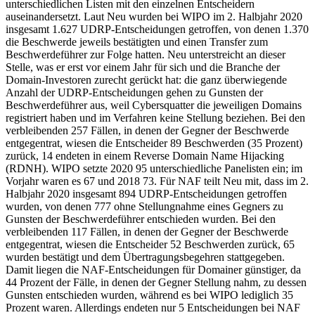
unterschiedlichen Listen mit den einzelnen Entscheidern
auseinandersetzt. Laut Neu wurden bei WIPO im 2. Halbjahr 2020
insgesamt 1.627 UDRP-Entscheidungen getroffen, von denen 1.370
die Beschwerde jeweils bestätigten und einen Transfer zum
Beschwerdeführer zur Folge hatten. Neu unterstreicht an dieser
Stelle, was er erst vor einem Jahr für sich und die Branche der
Domain-Investoren zurecht gerückt hat: die ganz überwiegende
Anzahl der UDRP-Entscheidungen gehen zu Gunsten der
Beschwerdeführer aus, weil Cybersquatter die jeweiligen Domains
registriert haben und im Verfahren keine Stellung beziehen. Bei den
verbleibenden 257 Fällen, in denen der Gegner der Beschwerde
entgegentrat, wiesen die Entscheider 89 Beschwerden (35 Prozent)
zurück, 14 endeten in einem Reverse Domain Name Hijacking
(RDNH). WIPO setzte 2020 95 unterschiedliche Panelisten ein; im
Vorjahr waren es 67 und 2018 73. Für NAF teilt Neu mit, dass im 2.
Halbjahr 2020 insgesamt 894 UDRP-Entscheidungen getroffen
wurden, von denen 777 ohne Stellungnahme eines Gegners zu
Gunsten der Beschwerdeführer entschieden wurden. Bei den
verbleibenden 117 Fällen, in denen der Gegner der Beschwerde
entgegentrat, wiesen die Entscheider 52 Beschwerden zurück, 65
wurden bestätigt und dem Übertragungsbegehren stattgegeben.
Damit liegen die NAF-Entscheidungen für Domainer günstiger, da
44 Prozent der Fälle, in denen der Gegner Stellung nahm, zu dessen
Gunsten entschieden wurden, während es bei WIPO lediglich 35
Prozent waren. Allerdings endeten nur 5 Entscheidungen bei NAF