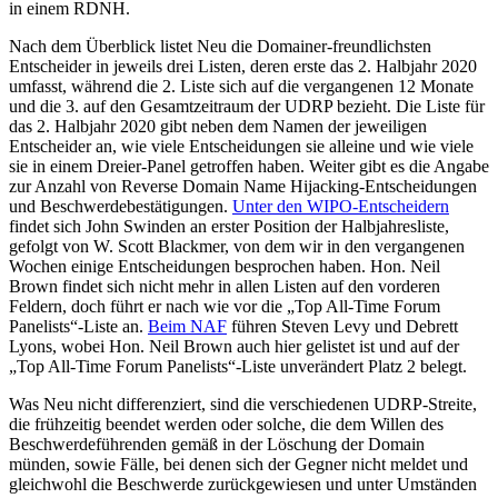
in einem RDNH.
Nach dem Überblick listet Neu die Domainer-freundlichsten
Entscheider in jeweils drei Listen, deren erste das 2. Halbjahr 2020
umfasst, während die 2. Liste sich auf die vergangenen 12 Monate
und die 3. auf den Gesamtzeitraum der UDRP bezieht. Die Liste für
das 2. Halbjahr 2020 gibt neben dem Namen der jeweiligen
Entscheider an, wie viele Entscheidungen sie alleine und wie viele
sie in einem Dreier-Panel getroffen haben. Weiter gibt es die Angabe
zur Anzahl von Reverse Domain Name Hijacking-Entscheidungen
und Beschwerdebestätigungen.
Unter den WIPO-Entscheidern
findet sich John Swinden an erster Position der Halbjahresliste,
gefolgt von W. Scott Blackmer, von dem wir in den vergangenen
Wochen einige Entscheidungen besprochen haben. Hon. Neil
Brown findet sich nicht mehr in allen Listen auf den vorderen
Feldern, doch führt er nach wie vor die „Top All-Time Forum
Panelists“-Liste an.
Beim NAF
führen Steven Levy und Debrett
Lyons, wobei Hon. Neil Brown auch hier gelistet ist und auf der
„Top All-Time Forum Panelists“-Liste unverändert Platz 2 belegt.
Was Neu nicht differenziert, sind die verschiedenen UDRP-Streite,
die frühzeitig beendet werden oder solche, die dem Willen des
Beschwerdeführenden gemäß in der Löschung der Domain
münden, sowie Fälle, bei denen sich der Gegner nicht meldet und
gleichwohl die Beschwerde zurückgewiesen und unter Umständen