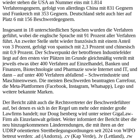
wieder stehen die USA an Nummer eins mit 1.814
Verfahrensgegnern, gefolgt von allerdings China mit 831 Gegnern
und Frankreich mit 353 Gegnern. Deutschland steht auch hier auf
Platz 6 mit 156 Beschwerdegegnern.
Insgesamt in 18 unterschiedlichen Sprachen wurden die Verfahren
geführt, wobei die englische Sprache mit 91 Prozent aller Verfahren
führt. An zweiter Stelle steht wieder französisch mit einem Anteil
von 3 Prozent, gefolgt von spanisch mit 2,3 Prozent und chinesisch
mit 0,9 Prozent. Der Schwerpunkt der betroffenen Industriefelder
liegt auf den ersten vier Plätzen im Grunde gleichmäßig verteilt mit
jeweils etwas über 400 Verfahren auf Einzelhandel, Banken und
Finanzen, Biotechnologie und Pharmazie sowie Internet und IT, und
dann – auf unter 400 Verfahren abfallend – Schwerindustrie und
Maschinenwesen. Die meisten Beschwerden beantragten Carrefour,
die Meta-Plattformen (Facebook, Instagram, Whatsapp), Lego und
weitere bekannte Marken.
Der Bericht zählt auch die Rechtsvertreter der Beschwerdeführer
auf, bei denen es sich in der Regel um mehr oder minder große
Lawfirms handelt; nur Doug Isenberg wird unter seiner GigaLaw-
Firm als Einzelanwalt gelistet. Weiter informiert der Bericht über die
neu hinzugekommenen Länderendungen, die mit ihren an der
UDRP orientierten Streitbeilegungsordnungen seit 2024 von WIPO
betreut werden: .ad (Andorra), .cv (Kap Verde), .lv (Lettland), .rw