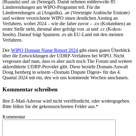
(Ruanda) und .sn (Senegal). Damit nehmen mittlerweile 85
Länderendungen am WIPO-Programm teil. Für die
Länderendungen .ai (Anguilla), .ae (Vereinigte Arabische Emirate)
und weitere verzeichnete WIPO einen deutlichen Anstieg an
Verfahren, wobei 2024 – wie die Jahre zuvor – .co (Kolumbien) an
erster Stelle steht, diesmal aber gefolgt von .ai und .cc (Kokos-
Inseln). Darauf folgt Spaniens .es als EU-Land mit den meisten
Verfahren.
Der
WIPO Domain Name Report 2024
gibt einen guten Überblick
über die Entwicklungen der UDRP-Verfahren bei WIPO. Nicht
vergessen darf man, dass es aber auch noch The Forum und weitere
akkreditierte UDRP-Provider gibt. Diese bezieht Domain-Anwalt
Doug Isenberg in seinem »Domain Dispute Digest« für das 4.
Quartal 2024 mit ein, den wir uns kommende Wochen anschauen.
Kommentar schreiben
Ihre E-Mail-Adresse wird nicht veröffentlicht, oder weitergegeben.
Bitte füllen Sie die gekennzeichneten Felder aus.
*
Kommentar