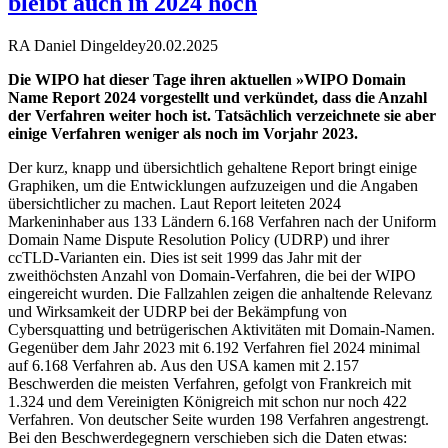
bleibt auch in 2024 hoch
RA Daniel Dingeldey
20.02.2025
Die WIPO hat dieser Tage ihren aktuellen »WIPO Domain
Name Report 2024 vorgestellt und verkündet, dass die Anzahl
der Verfahren weiter hoch ist. Tatsächlich verzeichnete sie aber
einige Verfahren weniger als noch im Vorjahr 2023.
Der kurz, knapp und übersichtlich gehaltene Report bringt einige
Graphiken, um die Entwicklungen aufzuzeigen und die Angaben
übersichtlicher zu machen. Laut Report leiteten 2024
Markeninhaber aus 133 Ländern 6.168 Verfahren nach der Uniform
Domain Name Dispute Resolution Policy (UDRP) und ihrer
ccTLD-Varianten ein. Dies ist seit 1999 das Jahr mit der
zweithöchsten Anzahl von Domain-Verfahren, die bei der WIPO
eingereicht wurden. Die Fallzahlen zeigen die anhaltende Relevanz
und Wirksamkeit der UDRP bei der Bekämpfung von
Cybersquatting und betrügerischen Aktivitäten mit Domain-Namen.
Gegenüber dem Jahr 2023 mit 6.192 Verfahren fiel 2024 minimal
auf 6.168 Verfahren ab. Aus den USA kamen mit 2.157
Beschwerden die meisten Verfahren, gefolgt von Frankreich mit
1.324 und dem Vereinigten Königreich mit schon nur noch 422
Verfahren. Von deutscher Seite wurden 198 Verfahren angestrengt.
Bei den Beschwerdegegnern verschieben sich die Daten etwas: