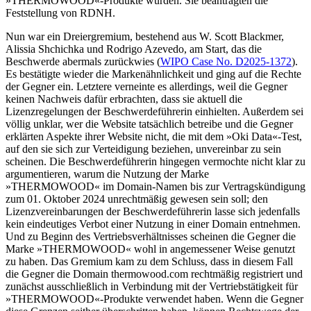
»THERMOWOOD«-Produkte wurden. Sie beantragten die
Feststellung von RDNH.
Nun war ein Dreiergremium, bestehend aus W. Scott Blackmer,
Alissia Shchichka und Rodrigo Azevedo, am Start, das die
Beschwerde abermals zurückwies (
WIPO Case No. D2025-1372
).
Es bestätigte wieder die Markenähnlichkeit und ging auf die Rechte
der Gegner ein. Letztere verneinte es allerdings, weil die Gegner
keinen Nachweis dafür erbrachten, dass sie aktuell die
Lizenzregelungen der Beschwerdeführerin einhielten. Außerdem sei
völlig unklar, wer die Website tatsächlich betreibe und die Gegner
erklärten Aspekte ihrer Website nicht, die mit dem »Oki Data«-Test,
auf den sie sich zur Verteidigung beziehen, unvereinbar zu sein
scheinen. Die Beschwerdeführerin hingegen vermochte nicht klar zu
argumentieren, warum die Nutzung der Marke
»THERMOWOOD« im Domain-Namen bis zur Vertragskündigung
zum 01. Oktober 2024 unrechtmäßig gewesen sein soll; den
Lizenzvereinbarungen der Beschwerdeführerin lasse sich jedenfalls
kein eindeutiges Verbot einer Nutzung in einer Domain entnehmen.
Und zu Beginn des Vertriebsverhältnisses scheinen die Gegner die
Marke »THERMOWOOD« wohl in angemessener Weise genutzt
zu haben. Das Gremium kam zu dem Schluss, dass in diesem Fall
die Gegner die Domain thermowood.com rechtmäßig registriert und
zunächst ausschließlich in Verbindung mit der Vertriebstätigkeit für
»THERMOWOOD«-Produkte verwendet haben. Wenn die Gegner