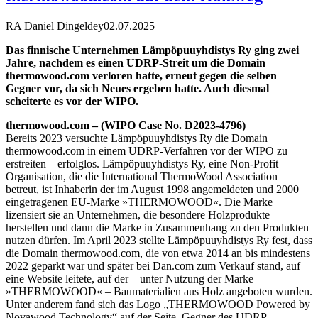
RA Daniel Dingeldey
02.07.2025
Das finnische Unternehmen Lämpöpuuyhdistys Ry ging zwei
Jahre, nachdem es einen UDRP-Streit um die Domain
thermowood.com verloren hatte, erneut gegen die selben
Gegner vor, da sich Neues ergeben hatte. Auch diesmal
scheiterte es vor der WIPO.
thermowood.com – (WIPO Case No. D2023-4796)
Bereits 2023 versuchte Lämpöpuuyhdistys Ry die Domain
thermowood.com in einem UDRP-Verfahren vor der WIPO zu
erstreiten – erfolglos. Lämpöpuuyhdistys Ry, eine Non-Profit
Organisation, die die International ThermoWood Association
betreut, ist Inhaberin der im August 1998 angemeldeten und 2000
eingetragenen EU-Marke »THERMOWOOD«. Die Marke
lizensiert sie an Unternehmen, die besondere Holzprodukte
herstellen und dann die Marke in Zusammenhang zu den Produkten
nutzen dürfen. Im April 2023 stellte Lämpöpuuyhdistys Ry fest, dass
die Domain thermowood.com, die von etwa 2014 an bis mindestens
2022 geparkt war und später bei Dan.com zum Verkauf stand, auf
eine Website leitete, auf der – unter Nutzung der Marke
»THERMOWOOD« – Baumaterialien aus Holz angeboten wurden.
Unter anderem fand sich das Logo „THERMOWOOD Powered by
Novawood Technology“ auf der Seite. Gegner des UDRP-