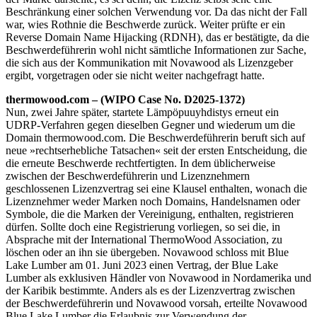
Beschränkung einer solchen Verwendung vor. Da das nicht der Fall
war, wies Rothnie die Beschwerde zurück. Weiter prüfte er ein
Reverse Domain Name Hijacking (RDNH), das er bestätigte, da die
Beschwerdeführerin wohl nicht sämtliche Informationen zur Sache,
die sich aus der Kommunikation mit Novawood als Lizenzgeber
ergibt, vorgetragen oder sie nicht weiter nachgefragt hatte.
thermowood.com – (WIPO Case No. D2025-1372)
Nun, zwei Jahre später, startete Lämpöpuuyhdistys erneut ein
UDRP-Verfahren gegen dieselben Gegner und wiederum um die
Domain thermowood.com. Die Beschwerdeführerin beruft sich auf
neue »rechtserhebliche Tatsachen« seit der ersten Entscheidung, die
die erneute Beschwerde rechtfertigten. In dem üblicherweise
zwischen der Beschwerdeführerin und Lizenznehmern
geschlossenen Lizenzvertrag sei eine Klausel enthalten, wonach die
Lizenznehmer weder Marken noch Domains, Handelsnamen oder
Symbole, die die Marken der Vereinigung, enthalten, registrieren
dürfen. Sollte doch eine Registrierung vorliegen, so sei die, in
Absprache mit der International ThermoWood Association, zu
löschen oder an ihn sie übergeben. Novawood schloss mit Blue
Lake Lumber am 01. Juni 2023 einen Vertrag, der Blue Lake
Lumber als exklusiven Händler von Novawood in Nordamerika und
der Karibik bestimmte. Anders als es der Lizenzvertrag zwischen
der Beschwerdeführerin und Novawood vorsah, erteilte Novawood
Blue Lake Lumber die Erlaubnis zur Verwendung der