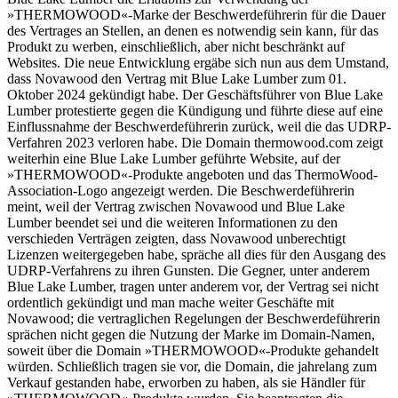
»THERMOWOOD«-Marke der Beschwerdeführerin für die Dauer
des Vertrages an Stellen, an denen es notwendig sein kann, für das
Produkt zu werben, einschließlich, aber nicht beschränkt auf
Websites. Die neue Entwicklung ergäbe sich nun aus dem Umstand,
dass Novawood den Vertrag mit Blue Lake Lumber zum 01.
Oktober 2024 gekündigt habe. Der Geschäftsführer von Blue Lake
Lumber protestierte gegen die Kündigung und führte diese auf eine
Einflussnahme der Beschwerdeführerin zurück, weil die das UDRP-
Verfahren 2023 verloren habe. Die Domain thermowood.com zeigt
weiterhin eine Blue Lake Lumber geführte Website, auf der
»THERMOWOOD«-Produkte angeboten und das ThermoWood-
Association-Logo angezeigt werden. Die Beschwerdeführerin
meint, weil der Vertrag zwischen Novawood und Blue Lake
Lumber beendet sei und die weiteren Informationen zu den
verschieden Verträgen zeigten, dass Novawood unberechtigt
Lizenzen weitergegeben habe, spräche all dies für den Ausgang des
UDRP-Verfahrens zu ihren Gunsten. Die Gegner, unter anderem
Blue Lake Lumber, tragen unter anderem vor, der Vertrag sei nicht
ordentlich gekündigt und man mache weiter Geschäfte mit
Novawood; die vertraglichen Regelungen der Beschwerdeführerin
sprächen nicht gegen die Nutzung der Marke im Domain-Namen,
soweit über die Domain »THERMOWOOD«-Produkte gehandelt
würden. Schließlich tragen sie vor, die Domain, die jahrelang zum
Verkauf gestanden habe, erworben zu haben, als sie Händler für