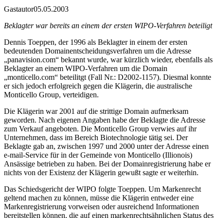
Gastautor
05.05.2003
Beklagter war bereits an einem der ersten WIPO-Verfahren beteiligt
Dennis Toeppen, der 1996 als Beklagter in einem der ersten
bedeutenden Domainentscheidungsverfahren um die Adresse
„panavision.com“ bekannt wurde, war kürzlich wieder, ebenfalls als
Beklagter an einem WIPO-Verfahren um die Domain
„monticello.com“ beteilitgt (Fall Nr.: D2002-1157). Diesmal konnte
er sich jedoch erfolgreich gegen die Klägerin, die australische
Monticello Group, verteidigen.
Die Klägerin war 2001 auf die strittige Domain aufmerksam
geworden. Nach eigenen Angaben habe der Beklagte die Adresse
zum Verkauf angeboten. Die Monticello Group verwies auf ihr
Unternehmen, dass im Bereich Biotechnologie tätig sei. Der
Beklagte gab an, zwischen 1997 und 2000 unter der Adresse einen
e-mail-Service für in der Gemeinde von Monticello (Illionois)
Ansässige betrieben zu haben. Bei der Domainregistrierung habe er
nichts von der Existenz der Klägerin gewußt sagte er weiterhin.
Das Schiedsgericht der WIPO folgte Toeppen. Um Markenrecht
geltend machen zu können, müsse die Klägerin entweder eine
Markenregistrierung vorweisen oder ausreichend Informationen
bereitstellen können, die auf einen markenrechtsähnlichen Status des