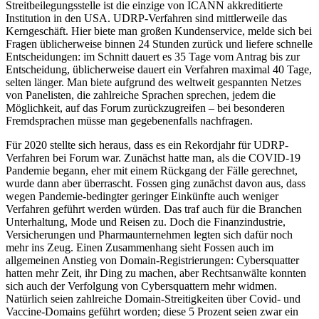
Streitbeilegungsstelle ist die einzige von ICANN akkreditierte
Institution in den USA. UDRP-Verfahren sind mittlerweile das
Kerngeschäft. Hier biete man großen Kundenservice, melde sich bei
Fragen üblicherweise binnen 24 Stunden zurück und liefere schnelle
Entscheidungen: im Schnitt dauert es 35 Tage vom Antrag bis zur
Entscheidung, üblicherweise dauert ein Verfahren maximal 40 Tage,
selten länger. Man biete aufgrund des weltweit gespannten Netzes
von Panelisten, die zahlreiche Sprachen sprechen, jedem die
Möglichkeit, auf das Forum zurückzugreifen – bei besonderen
Fremdsprachen müsse man gegebenenfalls nachfragen.
Für 2020 stellte sich heraus, dass es ein Rekordjahr für UDRP-
Verfahren bei Forum war. Zunächst hatte man, als die COVID-19
Pandemie begann, eher mit einem Rückgang der Fälle gerechnet,
wurde dann aber überrascht. Fossen ging zunächst davon aus, dass
wegen Pandemie-bedingter geringer Einkünfte auch weniger
Verfahren geführt werden würden. Das traf auch für die Branchen
Unterhaltung, Mode und Reisen zu. Doch die Finanzindustrie,
Versicherungen und Pharmaunternehmen legten sich dafür noch
mehr ins Zeug. Einen Zusammenhang sieht Fossen auch im
allgemeinen Anstieg von Domain-Registrierungen: Cybersquatter
hatten mehr Zeit, ihr Ding zu machen, aber Rechtsanwälte konnten
sich auch der Verfolgung von Cybersquattern mehr widmen.
Natürlich seien zahlreiche Domain-Streitigkeiten über Covid- und
Vaccine-Domains geführt worden; diese 5 Prozent seien zwar ein