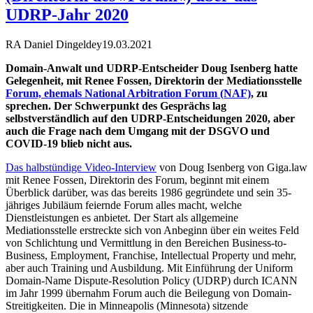
UDRP-Jahr 2020
RA Daniel Dingeldey
19.03.2021
Domain-Anwalt und UDRP-Entscheider Doug Isenberg hatte
Gelegenheit, mit Renee Fossen, Direktorin der Mediationsstelle
Forum, ehemals National Arbitration Forum (NAF)
, zu
sprechen. Der Schwerpunkt des Gesprächs lag
selbstverständlich auf den UDRP-Entscheidungen 2020, aber
auch die Frage nach dem Umgang mit der DSGVO und
COVID-19 blieb nicht aus.
Das halbstündige Video-Interview
von Doug Isenberg von Giga.law
mit Renee Fossen, Direktorin des Forum, beginnt mit einem
Überblick darüber, was das bereits 1986 gegründete und sein 35-
jähriges Jubiläum feiernde Forum alles macht, welche
Dienstleistungen es anbietet. Der Start als allgemeine
Mediationsstelle erstreckte sich von Anbeginn über ein weites Feld
von Schlichtung und Vermittlung in den Bereichen Business-to-
Business, Employment, Franchise, Intellectual Property und mehr,
aber auch Training und Ausbildung. Mit Einführung der Uniform
Domain-Name Dispute-Resolution Policy (UDRP) durch ICANN
im Jahr 1999 übernahm Forum auch die Beilegung von Domain-
Streitigkeiten. Die in Minneapolis (Minnesota) sitzende