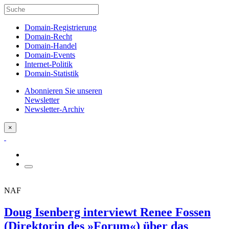
Domain-Registrierung
Domain-Recht
Domain-Handel
Domain-Events
Internet-Politik
Domain-Statistik
Abonnieren Sie unseren
Newsletter
Newsletter-Archiv
×
NAF
Doug Isenberg interviewt Renee Fossen
(Direktorin des »Forum«) über das