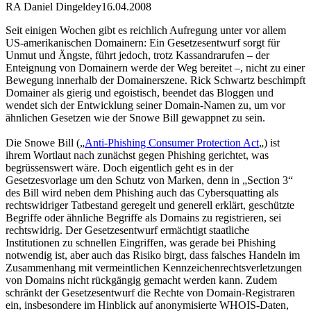
RA Daniel Dingeldey
16.04.2008
Seit einigen Wochen gibt es reichlich Aufregung unter vor allem
US-amerikanischen Domainern: Ein Gesetzesentwurf sorgt für
Unmut und Ängste, führt jedoch, trotz Kassandrarufen – der
Enteignung von Domainern werde der Weg bereitet –, nicht zu einer
Bewegung innerhalb der Domainerszene. Rick Schwartz beschimpft
Domainer als gierig und egoistisch, beendet das Bloggen und
wendet sich der Entwicklung seiner Domain-Namen zu, um vor
ähnlichen Gesetzen wie der Snowe Bill gewappnet zu sein.
Die Snowe Bill („
Anti-Phishing Consumer Protection Act
„) ist
ihrem Wortlaut nach zunächst gegen Phishing gerichtet, was
begrüssenswert wäre. Doch eigentlich geht es in der
Gesetzesvorlage um den Schutz von Marken, denn in „Section 3“
des Bill wird neben dem Phishing auch das Cybersquatting als
rechtswidriger Tatbestand geregelt und generell erklärt, geschützte
Begriffe oder ähnliche Begriffe als Domains zu registrieren, sei
rechtswidrig. Der Gesetzesentwurf ermächtigt staatliche
Institutionen zu schnellen Eingriffen, was gerade bei Phishing
notwendig ist, aber auch das Risiko birgt, dass falsches Handeln im
Zusammenhang mit vermeintlichen Kennzeichenrechtsverletzungen
von Domains nicht rückgängig gemacht werden kann. Zudem
schränkt der Gesetzesentwurf die Rechte von Domain-Registraren
ein, insbesondere im Hinblick auf anonymisierte WHOIS-Daten,