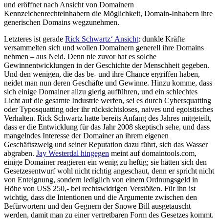
und eröffnet nach Ansicht von Domainern
Kennzeichenrechteinhabern die Möglichkeit, Domain-Inhabern ihre
generischen Domains wegzunehmen.
Letzteres ist gerade
Rick Schwartz‘ Ansicht
: dunkle Kräfte
versammelten sich und wollen Domainern generell ihre Domains
nehmen – aus Neid. Denn nie zuvor hat es solche
Gewinnentwicklungen in der Geschichte der Menschheit gegeben.
Und den wenigen, die das be- und ihre Chance ergriffen haben,
neidet man nun deren Geschäfte und Gewinne. Hinzu komme, dass
sich einige Domainer allzu gierig aufführen, und ein schlechtes
Licht auf die gesamte Industrie werfen, sei es durch Cybersquatting
oder Typosquatting oder ihr rücksichtsloses, naives und egoistisches
Verhalten. Rick Schwartz hatte bereits Anfang des Jahres mitgeteilt,
dass er die Entwicklung für das Jahr 2008 skeptisch sehe, und dass
mangelndes Interesse der Domainer an ihrem eigenen
Geschäftszweig und seiner Reputation dazu führt, sich das Wasser
abgraben.
Jay Westerdal hingegen
meint auf domaintools.com,
einige Domainer reagieren ein wenig zu heftig; sie hätten sich den
Gesetzesentwurf wohl nicht richtig angeschaut, denn er spricht nicht
von Enteignung, sondern lediglich von einem Ordnungsgeld in
Höhe von US$ 250,- bei rechtswidrigen Verstößen. Für ihn ist
wichtig, dass die Intentionen und die Argumente zwischen den
Befürwortern und den Gegnern der Snowe Bill ausgetauscht
werden, damit man zu einer vertretbaren Form des Gesetzes kommt.