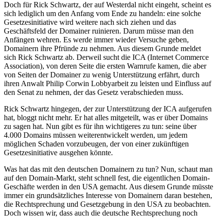
Doch für Rick Schwartz, der auf Westerdal nicht eingeht, scheint es
sich lediglich um den Anfang vom Ende zu handeln: eine solche
Gesetzesinitiative wird weitere nach sich ziehen und das
Geschäftsfeld der Domainer ruinieren. Darum müsse man den
Anfängen wehren. Es werde immer wieder Versuche geben,
Domainern ihre Pfründe zu nehmen. Aus diesem Grunde meldet
sich Rick Schwartz ab. Derweil sucht die ICA (Internet Commerce
Association), von deren Seite die ersten Warnrufe kamen, die aber
von Seiten der Domainer zu wenig Unterstützung erfährt, durch
ihren Anwalt Philip Corwin Lobbyarbeit zu leisten und Einfluss auf
den Senat zu nehmen, der das Gesetz verabschieden muss.
Rick Schwartz hingegen, der zur Unterstützung der ICA aufgerufen
hat, bloggt nicht mehr. Er hat alles mitgeteilt, was er über Domains
zu sagen hat. Nun gibt es für ihn wichtigeres zu tun: seine über
4.000 Domains müssen weiterentwickelt werden, um jedem
möglichen Schaden vorzubeugen, der von einer zukünftigen
Gesetzesinitiative ausgehen könnte.
Was hat das mit den deutschen Domainern zu tun? Nun, schaut man
auf den Domain-Markt, steht schnell fest, die eigentlichen Domain-
Geschäfte werden in den USA gemacht. Aus diesem Grunde müsste
immer ein grundsätzliches Interesse von Domainern daran bestehen,
die Rechtsprechung und Gesetzgebung in den USA zu beobachten.
Doch wissen wir, dass auch die deutsche Rechtsprechung noch