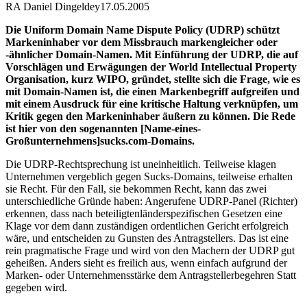
RA Daniel Dingeldey
17.05.2005
Die Uniform Domain Name Dispute Policy (UDRP) schützt
Markeninhaber vor dem Missbrauch markengleicher oder
-ähnlicher Domain-Namen. Mit Einführung der UDRP, die auf
Vorschlägen und Erwägungen der World Intellectual Property
Organisation, kurz WIPO, gründet, stellte sich die Frage, wie es
mit Domain-Namen ist, die einen Markenbegriff aufgreifen und
mit einem Ausdruck für eine kritische Haltung verknüpfen, um
Kritik gegen den Markeninhaber äußern zu können. Die Rede
ist hier von den sogenannten [Name-eines-
Großunternehmens]sucks.com-Domains.
Die UDRP-Rechtsprechung ist uneinheitlich. Teilweise klagen
Unternehmen vergeblich gegen Sucks-Domains, teilweise erhalten
sie Recht. Für den Fall, sie bekommen Recht, kann das zwei
unterschiedliche Gründe haben: Angerufene UDRP-Panel (Richter)
erkennen, dass nach beteiligtenländerspezifischen Gesetzen eine
Klage vor dem dann zuständigen ordentlichen Gericht erfolgreich
wäre, und entscheiden zu Gunsten des Antragstellers. Das ist eine
rein pragmatische Frage und wird von den Machern der UDRP gut
geheißen. Anders sieht es freilich aus, wenn einfach aufgrund der
Marken- oder Unternehmensstärke dem Antragstellerbegehren Statt
gegeben wird.