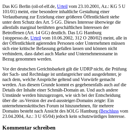
Das KG Berlin (oil-of-elf.de,
Urteil
vom 23.10.2001, Az.: KG 5 U
101/01) meint, eine besondere inhaltliche Gestaltung einer
Verlautbarung zur Erzielung einer größeren Öffentlichkeit stehe
unter dem Schutz des Art. 5 GG. Dieses Interesse überwiege die
allenfalls marginal berührten geschäftlichen Interessen der
Betroffenen (Art. 14 GG) deutlich. Das LG Hamburg
{stoppesso.de,
Urteil
vom 10.06.2002, 312 O 280/02) meint, alle in
der Öffentlichkeit agierenden Personen oder Unternehmen müssen
sich eine kritische Befassung gefallen lassen und können nicht
verhindern, dass dabei auch Marke und Unternehmensname in
Bezug genommen werden.
Vor der deutschen Gerichtsbarkeit gilt die UDRP nicht, die Prüfung
der Sach- und Rechtslage ist umfangreicher und ausgedehnter, je
nach dem, welche Ansprüche geltend und Vorwürfe gemacht
werden. Aus diesem Grunde kommt es gegebenenfalls auch auf die
Details der Inhalte einer Schmäh-Domain an. Und auch andere
Umstände werden hinzugezogen, wie sich bei der Entscheidung
über die .us-Version der awd-aussteiger-Domains zeigte: Ein
unternehmenskritisches Forum ist hinzunehmen, für mehrere
Domains besteht nach Ansicht des hOLG Hamburg (
Beschluss
vom
23.04.2004, Az.: 3 U 65/04) jedoch kein schutzwürdiges Interesse.
Kommentar schreiben