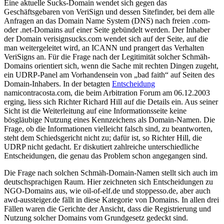
Eine aktuelle Sucks-Domain wendet sich gegen das
Geschäftsgebaren von VeriSign und dessen Sitefinder, bei dem alle
Anfragen an das Domain Name System (DNS) nach freien .com-
oder .net-Domains auf einer Seite gebündelt werden. Der Inhaber
der Domain verisignsucks.com wendet sich auf der Seite, auf die
man weitergeleitet wird, an ICANN und prangert das Verhalten
VeriSigns an. Für die Frage nach der Legitimität solcher Schmäh-
Domains orientiert sich, wenn die Sache mit rechten Dingen zugeht,
ein UDRP-Panel am Vorhandensein von „bad faith“ auf Seiten des
Domain-Inhabers. In der betagten
Entscheidung
namicontracosta.com, die beim Arbitration Forum am 06.12.2003
erging, liess sich Richter Richard Hill auf die Details ein. Aus seiner
Sicht ist die Weiterleitung auf eine Informationsseite keine
bösgläubige Nutzung eines Kennzeichens als Domain-Namen. Die
Frage, ob die Informationen vielleicht falsch sind, zu beantworten,
steht dem Schiedsgericht nicht zu; dafür ist, so Richter Hill, die
UDRP nicht gedacht. Er diskutiert zahlreiche unterschiedliche
Entscheidungen, die genau das Problem schon angegangen sind.
Die Frage nach solchen Schmäh-Domain-Namen stellt sich auch im
deutschsprachigen Raum. Hier zeichneten sich Entscheidungen zu
NGO-Domains aus, wie oil-of-elf.de und stoppesso.de, aber auch
awd-aussteiger.de fällt in diese Kategorie von Domains. In allen drei
Fällen waren die Gerichte der Ansicht, dass die Registrierung und
Nutzung solcher Domains vom Grundgesetz gedeckt sind.