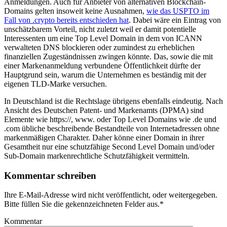
Anmeldungen. Auch für Anbieter von alternativen Blockchain-
Domains gelten insoweit keine Ausnahmen,
wie das USPTO im
Fall von .crypto bereits entschieden hat
. Dabei wäre ein Eintrag von
unschätzbarem Vorteil, nicht zuletzt weil er damit potentielle
Interessenten um eine Top Level Domain in dem von ICANN
verwalteten DNS blockieren oder zumindest zu erheblichen
finanziellen Zugeständnissen zwingen könnte. Das, sowie die mit
einer Markenanmeldung verbundene Öffentlichkeit dürfte der
Hauptgrund sein, warum die Unternehmen es beständig mit der
eigenen TLD-Marke versuchen.
In Deutschland ist die Rechtslage übrigens ebenfalls eindeutig. Nach
Ansicht des Deutschen Patent- und Markenamts (DPMA) sind
Elemente wie https://, www. oder Top Level Domains wie .de und
.com übliche beschreibende Bestandteile von Internetadressen ohne
markenmäßigen Charakter. Daher könne einer Domain in ihrer
Gesamtheit nur eine schutzfähige Second Level Domain und/oder
Sub-Domain markenrechtliche Schutzfähigkeit vermitteln.
Kommentar schreiben
Ihre E-Mail-Adresse wird nicht veröffentlicht, oder weitergegeben.
Bitte füllen Sie die gekennzeichneten Felder aus.
*
Kommentar