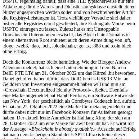
USPTO regelmäßig darauf, dass eine TLD typischerweise nur eine
Abkürzung für die Waren- und Dienstleistungsklasse darstellt, deren
Nutzer angesprochen werden sollen und von beschreibender Art für
die Registry-Leistungen ist. Trotz vielfältiger Versuche sind daher
bisher alle Registries damit gescheitert, ihre Endung als Marke beim
USPTO eintragen zu lassen. Zuletzt hat es mit Unstoppable
Domains ein Unternehmen erwischt, das Blockchain-Domains in
einem alternativen Root anbietet; auch deren Anmeldung von .nft,
.doge, .web3, .dao, .bch, .blockchain, .go, .x, .888 und .coin blieb
ohne Erfolg.
Doch die Konkurrenz bleibt hartnäckig. Wie der Blogger Andrew
Allemann meldet, hat sich eine Unternehmung mit dem Namen
DeID PTE LTd am 21. Oktober 2022 um das Kürzel .bit beworben.
Dabei geholfen haben dürfte, dass DeID bereits US$ 13 Mio. an
Gelddern von Investoren eingesammelt haben will und nun am
»Crosschain Decentralized Identity Protocol« arbeitet. Ebenfalls
eine Marke angemeldet hat Habib Ferdous, ein Software-Entwickler
aus New York, der geschäftlich als Coreibytes Codetech Inc. auftritt.
Er hat am 22. Oktober 2022 eine Marke für .meta angemeldet und
dürfte dabei nicht nur im Facebook-Konzern für Aufsehen gesorgt
haben. Der aktuell letzte Anmelder ist Hailiang Xing, der sich am
28. Oktober 2022 um eine Marke für .twit bemüht hat. Er wirbt mit
der Aussage: »
Blockchain is already available
.« Aussicht auf Erfolg
hat nach dem bisherigen Stand der USPTO-Praxis keine dieser