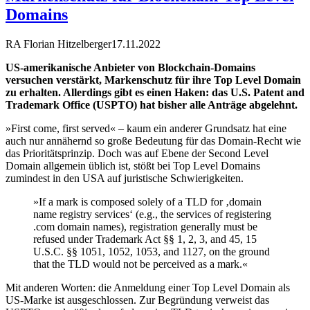
Domains
RA Florian Hitzelberger
17.11.2022
US-amerikanische Anbieter von Blockchain-Domains
versuchen verstärkt, Markenschutz für ihre Top Level Domain
zu erhalten. Allerdings gibt es einen Haken: das U.S. Patent and
Trademark Office (USPTO) hat bisher alle Anträge abgelehnt.
»First come, first served« – kaum ein anderer Grundsatz hat eine
auch nur annähernd so große Bedeutung für das Domain-Recht wie
das Prioritätsprinzip. Doch was auf Ebene der Second Level
Domain allgemein üblich ist, stößt bei Top Level Domains
zumindest in den USA auf juristische Schwierigkeiten.
»If a mark is composed solely of a TLD for ‚domain
name registry services‘ (e.g., the services of registering
.com domain names), registration generally must be
refused under Trademark Act §§ 1, 2, 3, and 45, 15
U.S.C. §§ 1051, 1052, 1053, and 1127, on the ground
that the TLD would not be perceived as a mark.«
Mit anderen Worten: die Anmeldung einer Top Level Domain als
US-Marke ist ausgeschlossen. Zur Begründung verweist das