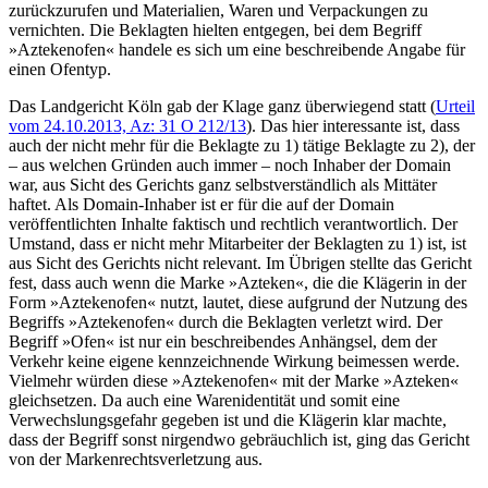
zurückzurufen und Materialien, Waren und Verpackungen zu
vernichten. Die Beklagten hielten entgegen, bei dem Begriff
»Aztekenofen« handele es sich um eine beschreibende Angabe für
einen Ofentyp.
Das Landgericht Köln gab der Klage ganz überwiegend statt (
Urteil
vom 24.10.2013, Az: 31 O 212/13
). Das hier interessante ist, dass
auch der nicht mehr für die Beklagte zu 1) tätige Beklagte zu 2), der
– aus welchen Gründen auch immer – noch Inhaber der Domain
war, aus Sicht des Gerichts ganz selbstverständlich als Mittäter
haftet. Als Domain-Inhaber ist er für die auf der Domain
veröffentlichten Inhalte faktisch und rechtlich verantwortlich. Der
Umstand, dass er nicht mehr Mitarbeiter der Beklagten zu 1) ist, ist
aus Sicht des Gerichts nicht relevant. Im Übrigen stellte das Gericht
fest, dass auch wenn die Marke »Azteken«, die die Klägerin in der
Form »Aztekenofen« nutzt, lautet, diese aufgrund der Nutzung des
Begriffs »Aztekenofen« durch die Beklagten verletzt wird. Der
Begriff »Ofen« ist nur ein beschreibendes Anhängsel, dem der
Verkehr keine eigene kennzeichnende Wirkung beimessen werde.
Vielmehr würden diese »Aztekenofen« mit der Marke »Azteken«
gleichsetzen. Da auch eine Warenidentität und somit eine
Verwechslungsgefahr gegeben ist und die Klägerin klar machte,
dass der Begriff sonst nirgendwo gebräuchlich ist, ging das Gericht
von der Markenrechtsverletzung aus.