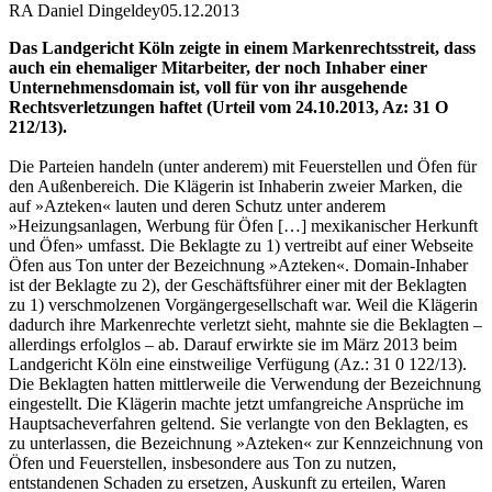
RA Daniel Dingeldey
05.12.2013
Das Landgericht Köln zeigte in einem Markenrechtsstreit, dass
auch ein ehemaliger Mitarbeiter, der noch Inhaber einer
Unternehmensdomain ist, voll für von ihr ausgehende
Rechtsverletzungen haftet (Urteil vom 24.10.2013, Az: 31 O
212/13).
Die Parteien handeln (unter anderem) mit Feuerstellen und Öfen für
den Außenbereich. Die Klägerin ist Inhaberin zweier Marken, die
auf »Azteken« lauten und deren Schutz unter anderem
»Heizungsanlagen, Werbung für Öfen […] mexikanischer Herkunft
und Öfen» umfasst. Die Beklagte zu 1) vertreibt auf einer Webseite
Öfen aus Ton unter der Bezeichnung »Azteken«. Domain-Inhaber
ist der Beklagte zu 2), der Geschäftsführer einer mit der Beklagten
zu 1) verschmolzenen Vorgängergesellschaft war. Weil die Klägerin
dadurch ihre Markenrechte verletzt sieht, mahnte sie die Beklagten –
allerdings erfolglos – ab. Darauf erwirkte sie im März 2013 beim
Landgericht Köln eine einstweilige Verfügung (Az.: 31 0 122/13).
Die Beklagten hatten mittlerweile die Verwendung der Bezeichnung
eingestellt. Die Klägerin machte jetzt umfangreiche Ansprüche im
Hauptsacheverfahren geltend. Sie verlangte von den Beklagten, es
zu unterlassen, die Bezeichnung »Azteken« zur Kennzeichnung von
Öfen und Feuerstellen, insbesondere aus Ton zu nutzen,
entstandenen Schaden zu ersetzen, Auskunft zu erteilen, Waren