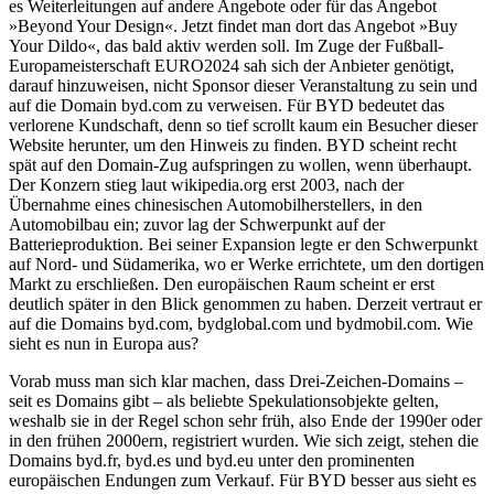
es Weiterleitungen auf andere Angebote oder für das Angebot
»Beyond Your Design«. Jetzt findet man dort das Angebot »Buy
Your Dildo«, das bald aktiv werden soll. Im Zuge der Fußball-
Europameisterschaft EURO2024 sah sich der Anbieter genötigt,
darauf hinzuweisen, nicht Sponsor dieser Veranstaltung zu sein und
auf die Domain byd.com zu verweisen. Für BYD bedeutet das
verlorene Kundschaft, denn so tief scrollt kaum ein Besucher dieser
Website herunter, um den Hinweis zu finden. BYD scheint recht
spät auf den Domain-Zug aufspringen zu wollen, wenn überhaupt.
Der Konzern stieg laut wikipedia.org erst 2003, nach der
Übernahme eines chinesischen Automobilherstellers, in den
Automobilbau ein; zuvor lag der Schwerpunkt auf der
Batterieproduktion. Bei seiner Expansion legte er den Schwerpunkt
auf Nord- und Südamerika, wo er Werke errichtete, um den dortigen
Markt zu erschließen. Den europäischen Raum scheint er erst
deutlich später in den Blick genommen zu haben. Derzeit vertraut er
auf die Domains byd.com, bydglobal.com und bydmobil.com. Wie
sieht es nun in Europa aus?
Vorab muss man sich klar machen, dass Drei-Zeichen-Domains –
seit es Domains gibt – als beliebte Spekulationsobjekte gelten,
weshalb sie in der Regel schon sehr früh, also Ende der 1990er oder
in den frühen 2000ern, registriert wurden. Wie sich zeigt, stehen die
Domains byd.fr, byd.es und byd.eu unter den prominenten
europäischen Endungen zum Verkauf. Für BYD besser aus sieht es