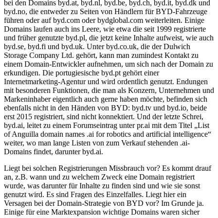
bei den Domains byd.at, byd.nl, byd.be, byd.ch, byd.it, byd.dk und
byd.no, die entweder zu Seiten von Händlern für BYD-Fahrzeuge
führen oder auf byd.com oder bydglobal.com weiterleiten. Einige
Domains laufen auch ins Leere, wie etwa die seit 1999 registrierte
und früher genutzte byd.pl, die jetzt keine Inhalte aufweist, wie auch
byd.se, byd.fi und byd.uk. Unter byd.co.uk, die der Dulwich
Storage Company Ltd. gehört, kann man zumindest Kontakt zu
einem Domain-Entwickler aufnehmen, um sich nach der Domain zu
erkundigen. Die portugiesische byd.pt gehört einer
Internetmarketing-Agentur und wird ordentlich genutzt. Endungen
mit besonderen Funktionen, die man als Konzern, Unternehmen und
Markeninhaber eigentlich auch gerne haben möchte, befinden sich
ebenfalls nicht in den Händen von BYD: byd.tv und byd.io, beide
erst 2015 registriert, sind nicht konnektiert. Und der letzte Schrei,
byd.ai, leitet zu einem Forumseintrag unter pr.ai mit dem Titel „List
of Anguilla domain names .ai for robotics and artificial intelligence“
weiter, wo man lange Listen von zum Verkauf stehenden .ai-
Domains findet, darunter byd.ai.
Liegt bei solchen Registrierungen Missbrauch vor? Es kommt drauf
an, z.B. wann und zu welchem Zweck eine Domain registriert
wurde, was darunter für Inhalte zu finden sind und wie sie sonst
genutzt wird. Es sind Fragen des Einzelfalles. Liegt hier ein
Versagen bei der Domain-Strategie von BYD vor? Im Grunde ja.
Einige für eine Marktexpansion wichtige Domains waren sicher