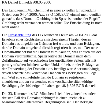
RA Daniel Dingeldey
08.05.2006
Das Landgericht München I hat in einer aktuellen Entscheidung
(Urteil vom 04.04.2006, Az.: 33 O 15828/05) einmal mehr deutlich
gemacht, dass Domain-Grabbing kein Spass ist, wobei der Begriff
Grabbing recht verstanden werden sollte. Die Entscheidung ist noch
nicht online.
Die
Presseabteilung
des LG München I teilte am 24.04.2006 das
Ergebnis eines Rechtsstreits zwischen einem Theater, dessen
Domain aus ungeklärten Gründen frei wurde, und dem Beklagten,
der die Domain umgehend für sich registriert hatte, mit. Der neue
Domain-Inhaber bot die Domain zum Kauf an, was er auch auf der
Domain veröffentlichte. Später leitete die Domain nach dem
Zufallsprinzip auf verschiedene kostenpflichtige Seiten, teils mit
pornografischen Inhalten, weiter. Unklar blieb, ob der Beklagte an
der Freiwerdung der Domain aktiv beteiligt war. Aber unabhängig
davon schätzte das Gericht das Handeln des Beklagten als illegal
ein. Weil eine eingeführte fremde Domain zu registrieren,
anzubieten und zu verwenden, eine vorsätzliche sittenwidrige
Schädigung des bisherigen Inhabers gemäß § 826 BGB darstellt.
Die 33. Kammer des LG München I sieht hier „einen besonders
dreisten Fall des Domaingrabbings“ in einer „rechtlich zu
beanstandenden alternativen Begehungsweise“. Der Beklagte