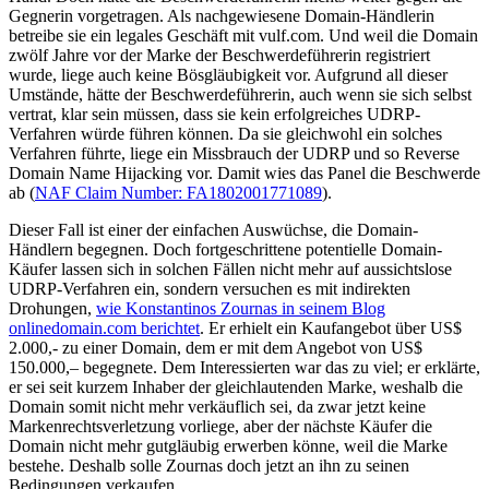
Gegnerin vorgetragen. Als nachgewiesene Domain-Händlerin
betreibe sie ein legales Geschäft mit vulf.com. Und weil die Domain
zwölf Jahre vor der Marke der Beschwerdeführerin registriert
wurde, liege auch keine Bösgläubigkeit vor. Aufgrund all dieser
Umstände, hätte der Beschwerdeführerin, auch wenn sie sich selbst
vertrat, klar sein müssen, dass sie kein erfolgreiches UDRP-
Verfahren würde führen können. Da sie gleichwohl ein solches
Verfahren führte, liege ein Missbrauch der UDRP und so Reverse
Domain Name Hijacking vor. Damit wies das Panel die Beschwerde
ab (
NAF Claim Number: FA1802001771089
).
Dieser Fall ist einer der einfachen Auswüchse, die Domain-
Händlern begegnen. Doch fortgeschrittene potentielle Domain-
Käufer lassen sich in solchen Fällen nicht mehr auf aussichtslose
UDRP-Verfahren ein, sondern versuchen es mit indirekten
Drohungen,
wie Konstantinos Zournas in seinem Blog
onlinedomain.com berichtet
. Er erhielt ein Kaufangebot über US$
2.000,- zu einer Domain, dem er mit dem Angebot von US$
150.000,– begegnete. Dem Interessierten war das zu viel; er erklärte,
er sei seit kurzem Inhaber der gleichlautenden Marke, weshalb die
Domain somit nicht mehr verkäuflich sei, da zwar jetzt keine
Markenrechtsverletzung vorliege, aber der nächste Käufer die
Domain nicht mehr gutgläubig erwerben könne, weil die Marke
bestehe. Deshalb solle Zournas doch jetzt an ihn zu seinen
Bedingungen verkaufen.