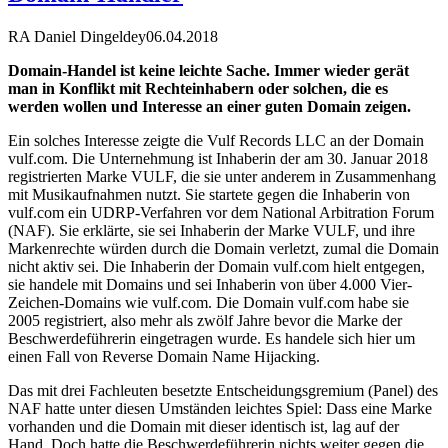
RA Daniel Dingeldey
06.04.2018
Domain-Handel ist keine leichte Sache. Immer wieder gerät
man in Konflikt mit Rechteinhabern oder solchen, die es
werden wollen und Interesse an einer guten Domain zeigen.
Ein solches Interesse zeigte die Vulf Records LLC an der Domain
vulf.com. Die Unternehmung ist Inhaberin der am 30. Januar 2018
registrierten Marke VULF, die sie unter anderem in Zusammenhang
mit Musikaufnahmen nutzt. Sie startete gegen die Inhaberin von
vulf.com ein UDRP-Verfahren vor dem National Arbitration Forum
(NAF). Sie erklärte, sie sei Inhaberin der Marke VULF, und ihre
Markenrechte würden durch die Domain verletzt, zumal die Domain
nicht aktiv sei. Die Inhaberin der Domain vulf.com hielt entgegen,
sie handele mit Domains und sei Inhaberin von über 4.000 Vier-
Zeichen-Domains wie vulf.com. Die Domain vulf.com habe sie
2005 registriert, also mehr als zwölf Jahre bevor die Marke der
Beschwerdeführerin eingetragen wurde. Es handele sich hier um
einen Fall von Reverse Domain Name Hijacking.
Das mit drei Fachleuten besetzte Entscheidungsgremium (Panel) des
NAF hatte unter diesen Umständen leichtes Spiel: Dass eine Marke
vorhanden und die Domain mit dieser identisch ist, lag auf der
Hand. Doch hatte die Beschwerdeführerin nichts weiter gegen die