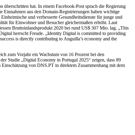
lion überschritten hat. In einem Facebook-Post sprach die Regierung
he. Die Einnahmen aus den Domain-Registrierungen haben wichtige
ür Einheimische und verbesserte Gesundheitsdienste für junge und
ualität für Einwohner und Besucher gleichermaßen erhöht. Laut
ssen Bruttoinlandsprodukt 2020 bei rund US$ 307 Mio. lag. „This
gital herrscht Freude. „Identity Digital is committed to providing
’s success is directly contributing to Anguilla’s economy and the
leich zum Vorjahr ein Wachstum von 16 Prozent bei den
 der Studie „Digital Economy in Portugal 2025“ zeigen, dass 89
 nach Einschätzung von DNS.PT in direktem Zusammenhang mit dem