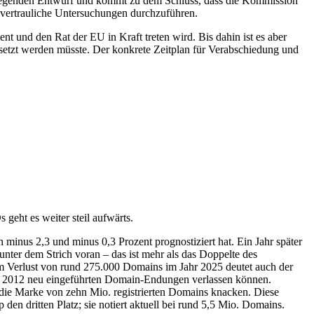
orliegenden Entwurf und kommt zu dem Schluss, dass die Kommission
d vertrauliche Untersuchungen durchzuführen.
t und den Rat der EU in Kraft treten wird. Bis dahin ist es aber
esetzt werden müsste. Der konkrete Zeitplan für Verabschiedung und
eht es weiter steil aufwärts.
minus 2,3 und minus 0,3 Prozent prognostiziert hat. Ein Jahr später
ter dem Strich voran – das ist mehr als das Doppelte des
em Verlust von rund 275.000 Domains im Jahr 2025 deutet auch der
die 2012 neu eingeführten Domain-Endungen verlassen können.
 die Marke von zehn Mio. registrierten Domains knacken. Diese
en dritten Platz; sie notiert aktuell bei rund 5,5 Mio. Domains.