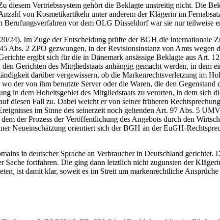
u diesem Vertriebssystem gehört die Beklagte unstreitig nicht. Die Bek
e Anzahl von Kosmetikartikeln unter anderem der Klägerin im Fernabsat
m Berufungsverfahren vor dem OLG Düsseldorf war sie nur teilweise er
0/24). Im Zuge der Entscheidung prüfte der BGH die internationale Zu
5 Abs. 2 ZPO gezwungen, in der Revisionsinstanz von Amts wegen die 
her Gerichte ergibt sich für die in Dänemark ansässige Beklagte aus A
 den Gerichten des Mitgliedstaats anhängig gemacht werden, in dem e
ändigkeit darüber vergewissern, ob die Markenrechtsverletzung im Ho
er wo der von ihm benutzte Server oder die Waren, die den Gegenstand
g in dem Hoheitsgebiet des Mitgliedstaats zu verorten, in dem sich di
uf diesen Fall zu. Dabei weicht er von seiner früheren Rechtsprechung 
Ereignisses im Sinne des seinerzeit noch geltenden Art. 97 Abs. 5 UMV
 dem der Prozess der Veröffentlichung des Angebots durch den Wirtschaf
seiner Neueinschätzung orientiert sich der BGH an der EuGH-Rechtsprech
Domains in deutscher Sprache an Verbraucher in Deutschland gerichtet. 
Sache fortfahren. Die ging dann letztlich nicht zugunsten der Klägerin
n, ist damit klar, soweit es im Streit um markenrechtliche Ansprüche g