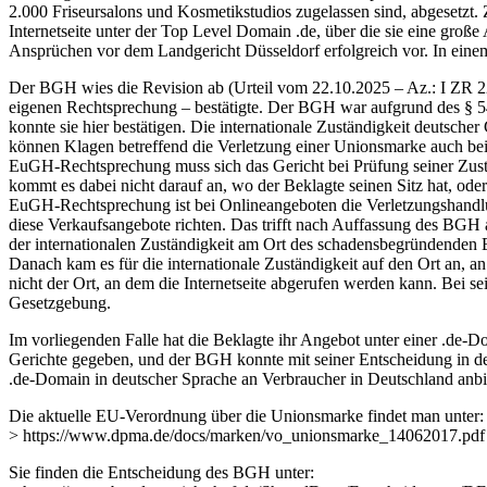
2.000 Friseursalons und Kosmetikstudios zugelassen sind, abgesetzt. Z
Internetseite unter der Top Level Domain .de, über die sie eine groß
Ansprüchen vor dem Landgericht Düsseldorf erfolgreich vor. In eine
Der BGH wies die Revision ab (Urteil vom 22.10.2025 – Az.: I ZR 22
eigenen Rechtsprechung – bestätigte. Der BGH war aufgrund des § 54
konnte sie hier bestätigen. Die internationale Zuständigkeit deutsc
können Klagen betreffend die Verletzung einer Unionsmarke auch bei
EuGH-Rechtsprechung muss sich das Gericht bei Prüfung seiner Zust
kommt es dabei nicht darauf an, wo der Beklagte seinen Sitz hat, od
EuGH-Rechtsprechung ist bei Onlineangeboten die Verletzungshandlun
diese Verkaufsangebote richten. Das trifft nach Auffassung des BGH a
der internationalen Zuständigkeit am Ort des schadensbegründenden 
Danach kam es für die internationale Zuständigkeit auf den Ort an, an
nicht der Ort, an dem die Internetseite abgerufen werden kann. Bei 
Gesetzgebung.
Im vorliegenden Falle hat die Beklagte ihr Angebot unter einer .de-
Gerichte gegeben, und der BGH konnte mit seiner Entscheidung in der 
.de-Domain in deutscher Sprache an Verbraucher in Deutschland anbiete
Die aktuelle EU-Verordnung über die Unionsmarke findet man unter:
> https://www.dpma.de/docs/marken/vo_unionsmarke_14062017.pdf
Sie finden die Entscheidung des BGH unter: