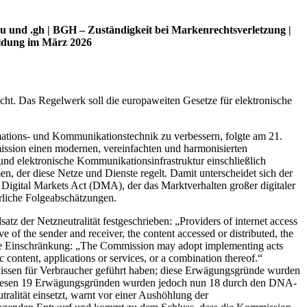
eu und .gh | BGH – Zuständigkeit bei Markenrechtsverletzung |
ildung im März 2026
ht. Das Regelwerk soll die europaweiten Gesetze für elektronische
mations- und Kommunikationstechnik zu verbessern, folgte am 21.
ssion einen modernen, vereinfachten und harmonisierten
nd elektronische Kommunikationsinfrastruktur einschließlich
 der diese Netze und Dienste regelt. Damit unterscheidet sich der
Digital Markets Act (DMA), der das Marktverhalten großer digitaler
hrliche Folgeabschätzungen.
atz der Netzneutralität festgeschrieben: „Providers of internet access
ive of the sender and receiver, the content accessed or distributed, the
 eine Einschränkung: „The Commission may adopt implementing acts
ic content, applications or services, or a combination thereof.“
bnissen für Verbraucher geführt haben; diese Erwägungsgründe wurden
diesen 19 Erwägungsgründen wurden jedoch nun 18 durch den DNA-
ralität einsetzt, warnt vor einer Aushöhlung der