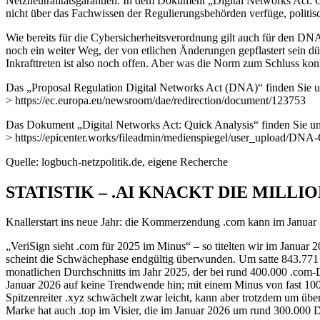
Netzneutralitätsgarantien. In dem Dokument „Digital Networks Act: 
nicht über das Fachwissen der Regulierungsbehörden verfüge, politis
Wie bereits für die Cybersicherheitsverordnung gilt auch für den DNA
noch ein weiter Weg, der von etlichen Änderungen gepflastert sein d
Inkrafttreten ist also noch offen. Aber was die Norm zum Schluss konk
Das „Proposal Regulation Digital Networks Act (DNA)“ finden Sie u
> https://ec.europa.eu/newsroom/dae/redirection/document/123753
Das Dokument „Digital Networks Act: Quick Analysis“ finden Sie un
> https://epicenter.works/fileadmin/medienspiegel/user_upload/DNA
Quelle: logbuch-netzpolitik.de, eigene Recherche
STATISTIK – .AI KNACKT DIE MILL
Knallerstart ins neue Jahr: die Kommerzendung .com kann im Januar 
„VeriSign sieht .com für 2025 im Minus“ – so titelten wir im Januar 
scheint die Schwächephase endgültig überwunden. Um satte 843.771 D
monatlichen Durchschnitts im Jahr 2025, der bei rund 400.000 .com-
Januar 2026 auf keine Trendwende hin; mit einem Minus von fast 100
Spitzenreiter .xyz schwächelt zwar leicht, kann aber trotzdem um üb
Marke hat auch .top im Visier, die im Januar 2026 um rund 300.000 Do