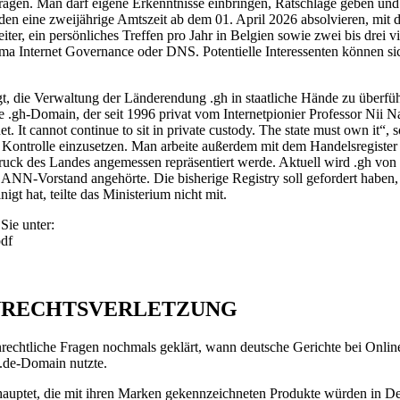
tragen. Man darf eigene Erkenntnisse einbringen, Ratschläge geben u
rden eine zweijährige Amtszeit ab dem 01. April 2026 absolvieren, mit 
er, ein persönliches Treffen pro Jahr in Belgien sowie zwei bis drei vi
ma Internet Governance oder DNS. Potentielle Interessenten können s
, die Verwaltung der Länderendung .gh in staatliche Hände zu überfü
e .gh-Domain, der seit 1996 privat vom Internetpionier Professor Nii 
et. It cannot continue to sit in private custody. The state must own it
che Kontrolle einzusetzen. Man arbeite außerdem mit dem Handelsregist
druck des Landes angemessen repräsentiert werde. Aktuell wird .gh v
CANN-Vorstand angehörte. Die bisherige Registry soll gefordert haben,
gt hat, teilte das Ministerium nicht mit.
ie unter:
pdf
ENRECHTSVERLETZUNG
rechtliche Fragen nochmals geklärt, wann deutsche Gerichte bei Onli
 .de-Domain nutzte.
auptet, die mit ihren Marken gekennzeichneten Produkte würden in Deut