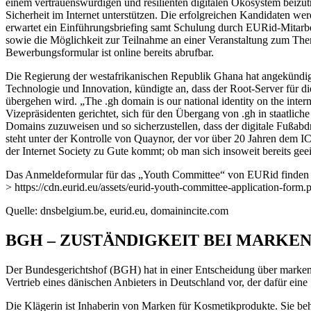
einem vertrauenswürdigen und resilienten digitalen Ökosystem beizu
Sicherheit im Internet unterstützen. Die erfolgreichen Kandidaten we
erwartet ein Einführungsbriefing samt Schulung durch EURid-Mitarbeit
sowie die Möglichkeit zur Teilnahme an einer Veranstaltung zum The
Bewerbungsformular ist online bereits abrufbar.
Die Regierung der westafrikanischen Republik Ghana hat angekündigt
Technologie und Innovation, kündigte an, dass der Root-Server für di
übergehen wird. „The .gh domain is our national identity on the intern
Vizepräsidenten gerichtet, sich für den Übergang von .gh in staatli
Domains zuzuweisen und so sicherzustellen, dass der digitale Fußab
steht unter der Kontrolle von Quaynor, der vor über 20 Jahren dem I
der Internet Society zu Gute kommt; ob man sich insoweit bereits geeini
Das Anmeldeformular für das „Youth Committee“ von EURid finden S
> https://cdn.eurid.eu/assets/eurid-youth-committee-application-form.
Quelle: dnsbelgium.be, eurid.eu, domainincite.com
BGH – ZUSTÄNDIGKEIT BEI MARK
Der Bundesgerichtshof (BGH) hat in einer Entscheidung über marken
Vertrieb eines dänischen Anbieters in Deutschland vor, der dafür eine
Die Klägerin ist Inhaberin von Marken für Kosmetikprodukte. Sie beh