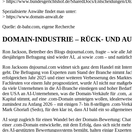
> https://www.bundesgerichtshof.de/SharedDocs/Entscheidungen/DE
Spezialisierte Anwälte findet man unter:
> https://www.domain-anwalt.de
Quelle: dr-bahr.com, eigene Recherche
DOMAIN-INDUSTRIE – RÜCK- UND AUS
Ron Jackson, Betreiber des Blogs dnjournal.com, fragte – wie alle 
diesjährigen Befragung sind wieder AI, .ai sowie .com – und natürl
Ron Jacksons dnjournal.com widmet sich ganz dem Handel mit Internet
geht. Die Befragung von Experten zum Stand der Branche nimmt Jacks
erfolgreichen Jahr 2025 und einer weiteren Verbesserung des Marktes 
Fachleuten vor einem Jahr prognostiziert, wurde AI nicht nur maßgebe
da viele Unternehmen in die AI-Branche einstiegen und hoher Bedarf 
den USA an AI-Unternehmen, was die Domain-Verkäufe für .com, .ai un
Kapital stimmt, auf eine .com-Domain umsteigen wollen, idealerweis
zumindest zu Anfang 2026 – mit einigen 7- bis 8-stelligen .com-Verkä
Mark Ghoriafi (Sedo), für den klar ist, dass AI bald ein so allgemeine
AI sorgt zugleich für einen Wandel bei der Domain-Bewertung: Chat
einer .com-Domain entwickelte, mit dem Erfolg, dass sich nicht mehr
des AI-gestützten Bewertungssystems bemüht, halten einige Experten