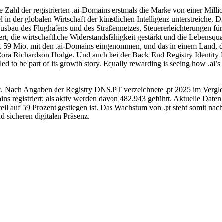
die Zahl der registrierten .ai-Domains erstmals die Marke von einer Mil
sel in der globalen Wirtschaft der künstlichen Intelligenz unterstreic
 Ausbau des Flughafens und des Straßennetzes, Steuererleichterungen f
sert, die wirtschaftliche Widerstandsfähigkeit gestärkt und die Lebensq
 59 Mio. mit den .ai-Domains eingenommen, und das in einem Land, de
 Cora Richardson Hodge. Und auch bei der Back-End-Registry Identity Di
rilled to be part of its growth story. Equally rewarding is seeing how .ai
.pt. Nach Angaben der Registry DNS.PT verzeichnete .pt 2025 im Verg
s registriert; als aktiv werden davon 482.943 geführt. Aktuelle Daten
eil auf 59 Prozent gestiegen ist. Das Wachstum von .pt steht somit
 sicheren digitalen Präsenz.