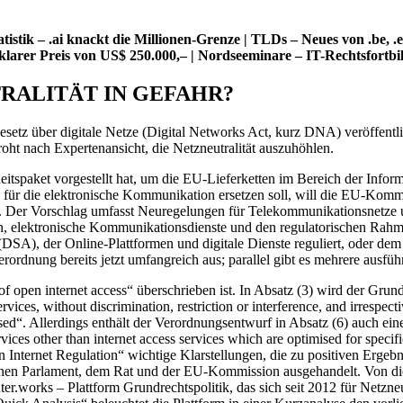
stik – .ai knackt die Millionen-Grenze | TLDs – Neues von .be, .
 klarer Preis von US$ 250.000,– | Nordseeminare – IT-Rechtsfortb
RALITÄT IN GEFAHR?
tz über digitale Netze (Digital Networks Act, kurz DNA) veröffentlic
oht nach Expertenansicht, die Netzneutralität auszuhöhlen.
spaket vorgestellt hat, um die EU-Lieferketten im Bereich der Infor
r die elektronische Kommunikation ersetzen soll, will die EU-Kommi
. Der Vorschlag umfasst Neuregelungen für Telekommunikationsnetze u
 elektronische Kommunikationsdienste und den regulatorischen Rahmen,
A), der Online-Plattformen und digitale Dienste reguliert, oder dem 
rordnung bereits jetzt umfangreich aus; parallel gibt es mehrere ausfü
f open internet access“ überschrieben ist. In Absatz (3) wird der Grunds
services, without discrimination, restriction or interference, and irrespect
t used“. Allerdings enthält der Verordnungsentwurf in Absatz (6) auch
services other than internet access services which are optimised for specif
 Internet Regulation“ wichtige Klarstellungen, die zu positiven Erge
hen Parlament, dem Rat und der EU-Kommission ausgehandelt. Von 
.works – Plattform Grundrechtspolitik, das sich seit 2012 für Netzneut