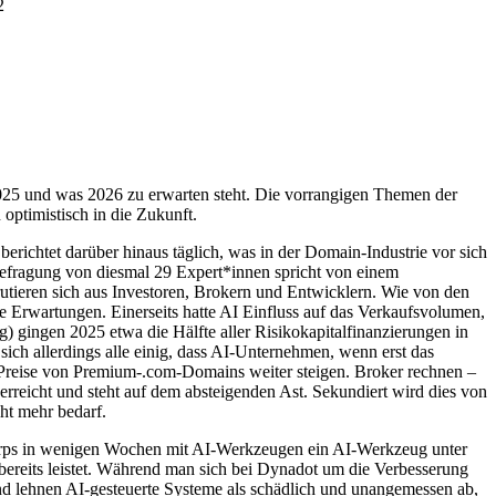
2
2025 und was 2026 zu erwarten steht. Die vorrangigen Themen der
ptimistisch in die Zukunft.
richtet darüber hinaus täglich, was in der Domain-Industrie vor sich
Befragung von diesmal 29 Expert*innen spricht von einem
rutieren sich aus Investoren, Brokern und Entwicklern. Wie von den
e Erwartungen. Einerseits hatte AI Einfluss auf das Verkaufsvolumen,
 gingen 2025 etwa die Hälfte aller Risikokapitalfinanzierungen in
ich allerdings alle einig, dass AI-Unternehmen, wenn erst das
 Preise von Premium-.com-Domains weiter steigen. Broker rechnen –
erreicht und steht auf dem absteigenden Ast. Sekundiert wird dies von
cht mehr bedarf.
Corps in wenigen Wochen mit AI-Werkzeugen ein AI-Werkzeug unter
 bereits leistet. Während man sich bei Dynadot um die Verbesserung
d lehnen AI-gesteuerte Systeme als schädlich und unangemessen ab,