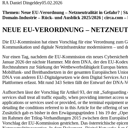
RA Daniel Dingeldey
05.02.2026
Themen: Neue EU-Verordnung – Netzneutralität in Gefahr? | Stati
Domain-Industrie – Rück- und Ausblick 2025/2026 | circa.com –
NEUE EU-VERORDNUNG – NETZNEUT
Die EU-Kommission hat einen Vorschlag für eine Verordnung zum Gese
Kommunikation und digitale Netzinfrastruktur modernisieren – und dr
Nur einen Tag, nachdem die EU-Kommission ein neues Cybersicherheit
Januar 2026 der nächste Hammer. Mit dem DNA, der den EU-Kodex fü
Rechtsrahmen zur Stärkung der Wettbewerbsfähigkeit Europas bieten
Mobilfunk- und Breitbandnetzen in der gesamten Europäischen Union,
DNA von anderen EU-Digitalgesetzen wie dem Digital Services Act (DS
Plattformen erfasst. Mit rund 343 Seiten fällt der Entwurf der DNA-Ve
Aufhorchen lässt der Vorschlag für Artikel 93, der mit „Safeguarding o
services shall treat all traffic equally, when providing internet access 
applications or services used or provided, or the terminal equipmen
detailing the conditions referred to in this Article for the offering of 
Zusätzlich gab es bisher in den Erwägungsgründen 1 bis 19 der „Open
im Rahmen der Trilog-Verhandlungen 2015 zwischen dem Europäisc
Vorschlag der EU-Kommission gestrichen. Das österreichische epicenter