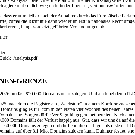
Quick Analysis“ beleuchtet die Plattform in einer Kurzanalyse den v
ch agiere und schlichtweg nicht in der Lage sei, vertrauenswürdige un
, dass er unmittelbar nach der Annahme durch das Europäische Parlamen
ürfte, zumal die Richtlinie dann wiederum erst in nationales Recht umg
ret regelt, hängt von jetzt geführten Verhandlungen ab.
nter:
ter:
-Quick_Analysis.pdf
IONEN-GRENZE
2026 um fast 850.000 Domains netto zulegen. Und auch bei den nTLDs g
2025, nachdem die Registry ein „Wachstum“ in einem Korridor zwischen 
omains ging es für .com in den ersten vier Wochen des neuen Jahres un
Domains lag. Sorgen dürfte VeriSign hingegen .net bereiten. Nach ein
.000 Domains fällt der Verlust happig aus. Gut, dass wir uns da auf 
er 160.000 Domains zulegen und dürfte in diesen Tagen als erste nTLD
mains auf über 8,1 Mio. Domains zulegen kann. Dahinter festigt .shop d