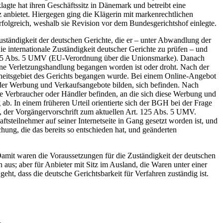
lagte hat ihren Geschäftssitz in Dänemark und betreibt eine
z anbietet. Hiergegen ging die Klägerin mit markenrechtlichen
folgreich, weshalb sie Revision vor dem Bundesgerichtshof einlegte.
ständigkeit der deutschen Gerichte, die er – unter Abwandlung der
internationale Zuständigkeit deutscher Gerichte zu prüfen – und
rt. 125 Abs. 5 UMV (EU-Verordnung über die Unionsmarke). Danach
ine Verletzungshandlung begangen worden ist oder droht. Nach der
heitsgebiet des Gerichts begangen wurde. Bei einem Online-Angebot
 der Werbung und Verkaufsangebote bilden, sich befinden. Nach
e Verbraucher oder Händler befinden, an die sich diese Werbung und
ab. In einem früheren Urteil orientierte sich der BGH bei der Frage
, der Vorgängervorschrift zum aktuellen Art. 125 Abs. 5 UMV.
tsteilnehmer auf seiner Internetseite in Gang gesetzt worden ist, und
ung, die das bereits so entschieden hat, und geänderten
Damit waren die Voraussetzungen für die Zuständigkeit der deutschen
 aus; aber für Anbieter mit Sitz im Ausland, die Waren unter einer
eht, dass die deutsche Gerichtsbarkeit für Verfahren zuständig ist.