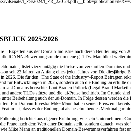
/Zivilsenate/I_ZS/2024/I_ZR_220-24.pdf?__blob=publicationFile&v=
BLICK 2025/2026
Jahre – Experten aus der Domain-Industrie nach deren Beurteilung von 
ich die ICANN-Bewerbungsrunde um neue gTLDs. Man blickt weiterhin o
domains, listet vierzehntägig die Preise von verkauften Domains und be
on seit 22 Jahren zu Anfang eines jeden Jahres vor. Die diesjährige 
in 2026. Die für den „The State of the Industry“-Report Befragten rek
nd für Entwicklungen in 2025, sondern auch die Endung .ai erfüllte di
an .ai-Domains herrschte. Laut Braden Pollock (Legal Brand Marketing)
d andere TLDs stützte und die .ai-Preise hochtrieb. Im Grunde sind s
e unter Beibehaltung auch der .ai-Domain. In Folge dessen werden die
ufen. Für Domain-Investor Mike Mann hat .ai seinen Preiszenit bereits 
s Feature ist, dass es der Endung .ai als beschreibendes Merkmal gar ni
 Folkening berichtet aus eigener Erfahrung, wie sein Unternehmen e
 die Frage nach dem Wert einer Domain stellt, sondern danach, was sie
 wie Mike Mann an traditionellen Domain-Bewertungsverfahren fest un