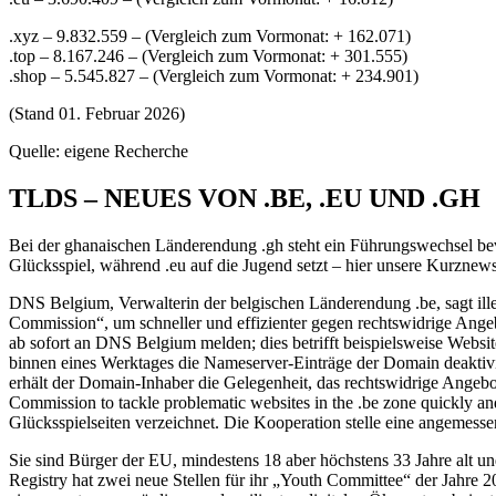
.xyz – 9.832.559 – (Vergleich zum Vormonat: + 162.071)
.top – 8.167.246 – (Vergleich zum Vormonat: + 301.555)
.shop – 5.545.827 – (Vergleich zum Vormonat: + 234.901)
(Stand 01. Februar 2026)
Quelle: eigene Recherche
TLDS – NEUES VON .BE, .EU UND .GH
Bei der ghanaischen Länderendung .gh steht ein Führungswechsel bevo
Glücksspiel, während .eu auf die Jugend setzt – hier unsere Kurznews
DNS Belgium, Verwalterin der belgischen Länderendung .be, sagt i
Commission“, um schneller und effizienter gegen rechtswidrige Ange
ab sofort an DNS Belgium melden; dies betrifft beispielsweise Website
binnen eines Werktages die Nameserver-Einträge der Domain deaktivier
erhält der Domain-Inhaber die Gelegenheit, das rechtswidrige Angebo
Commission to tackle problematic websites in the .be zone quickly a
Glücksspielseiten verzeichnet. Die Kooperation stelle eine angemesse
Sie sind Bürger der EU, mindestens 18 aber höchstens 33 Jahre alt un
Registry hat zwei neue Stellen für ihr „Youth Committee“ der Jahre 