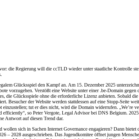
r: die Regierung will die ccTLD wieder unter staatliche Kontrolle stel
.
llegalem Glücksspiel den Kampf an. Am 15. Dezember 2025 unterzeichn
bote vorzugehen. Verstößt eine Website unter einer .be-Domain gegen
s, die Glücksspiele ohne die erforderliche Lizenz anbieten. Sobald die 
t. Besucher der Website werden stattdessen auf eine Stopp-Seite weiter
t einzustellen; tut er dies nicht, wird die Domain widerrufen. „We’re
nd efficiently“, so Peter Vergote, Legal Advisor bei DNS Belgium. 20
ne Antwort auf diesen Trend dar.
d wollen sich in Sachen Internet Governance engagieren? Dann bietet di
2026 – 2028 ausgeschrieben. Das Jugendkomitee öffnet jungen Menschen