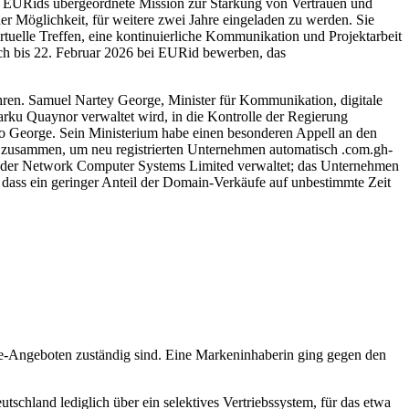
nd EURids übergeordnete Mission zur Stärkung von Vertrauen und
der Möglichkeit, für weitere zwei Jahre eingeladen zu werden. Sie
rtuelle Treffen, eine kontinuierliche Kommunikation und Projektarbeit
ich bis 22. Februar 2026 bei EURid bewerben, das
hren. Samuel Nartey George, Minister für Kommunikation, digitale
Narku Quaynor verwaltet wird, in die Kontrolle der Regierung
“, so George. Sein Ministerium habe einen besonderen Appell an den
er zusammen, um neu registrierten Unternehmen automatisch .com.gh-
on der Network Computer Systems Limited verwaltet; das Unternehmen
 dass ein geringer Anteil der Domain-Verkäufe auf unbestimmte Zeit
ne-Angeboten zuständig sind. Eine Markeninhaberin ging gegen den
schland lediglich über ein selektives Vertriebssystem, für das etwa