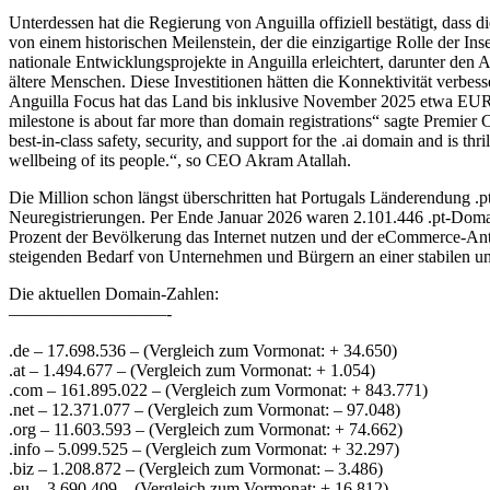
Unterdessen hat die Regierung von Anguilla offiziell bestätigt, dass 
von einem historischen Meilenstein, der die einzigartige Rolle der In
nationale Entwicklungsprojekte in Anguilla erleichtert, darunter den
ältere Menschen. Diese Investitionen hätten die Konnektivität verbes
Anguilla Focus hat das Land bis inklusive November 2025 etwa EUR
milestone is about far more than domain registrations“ sagte Premier
best-in-class safety, security, and support for the .ai domain and is th
wellbeing of its people.“, so CEO Akram Atallah.
Die Million schon längst überschritten hat Portugals Länderendung 
Neuregistrierungen. Per Ende Januar 2026 waren 2.101.446 .pt-Domain
Prozent der Bevölkerung das Internet nutzen und der eCommerce-Ant
steigenden Bedarf von Unternehmen und Bürgern an einer stabilen und
Die aktuellen Domain-Zahlen:
—————————-
.de – 17.698.536 – (Vergleich zum Vormonat: + 34.650)
.at – 1.494.677 – (Vergleich zum Vormonat: + 1.054)
.com – 161.895.022 – (Vergleich zum Vormonat: + 843.771)
.net – 12.371.077 – (Vergleich zum Vormonat: – 97.048)
.org – 11.603.593 – (Vergleich zum Vormonat: + 74.662)
.info – 5.099.525 – (Vergleich zum Vormonat: + 32.297)
.biz – 1.208.872 – (Vergleich zum Vormonat: – 3.486)
.eu – 3.690.409 – (Vergleich zum Vormonat: + 16.812)