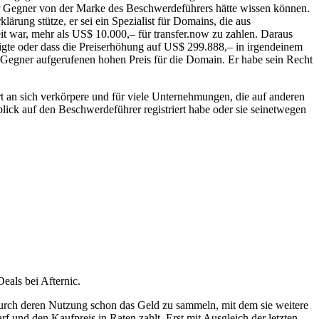
er Gegner von der Marke des Beschwerdeführers hätte wissen können.
rung stütze, er sei ein Spezialist für Domains, die aus
t war, mehr als US$ 10.000,– für transfer.now zu zahlen. Daraus
tigte oder dass die Preiserhöhung auf US$ 299.888,– in irgendeinem
Gegner aufgerufenen hohen Preis für die Domain. Er habe sein Recht
ert an sich verkörpere und für viele Unternehmungen, die auf anderen
blick auf den Beschwerdeführer registriert habe oder sie seinetwegen
als bei Afternic.
urch deren Nutzung schon das Geld zu sammeln, mit dem sie weitere
 und den Kaufpreis in Raten zahlt. Erst mit Ausgleich der letzten