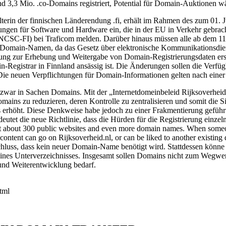
und 3,3 Mio. .co-Domains registriert, Potential für Domain-Auktionen w
rin der finnischen Länderendung .fi, erhält im Rahmen des zum 01. Ju
ungen für Software und Hardware ein, die in der EU in Verkehr gebra
(NCSC-FI) bei Traficom melden. Darüber hinaus müssen alle ab dem 11
uch Domain-Namen, da das Gesetz über elektronische Kommunikationsdi
ung zur Erhebung und Weitergabe von Domain-Registrierungsdaten erst
Registrar in Finnland ansässig ist. Die Änderungen sollen die Verfüg
Die neuen Verpflichtungen für Domain-Informationen gelten nach einer
 zwar in Sachen Domains. Mit der „Internetdomeinbeleid Rijksoverheid
ins zu reduzieren, deren Kontrolle zu zentralisieren und somit die S
erhöht. Diese Denkweise habe jedoch zu einer Frakmentierung geführt, i
edeutet die neue Richtlinie, dass die Hürden für die Registrierung e
t about 300 public websites and even more domain names. When someon
 content can go on Rijksoverheid.nl, or can be liked to another existin
chluss, dass kein neuer Domain-Name benötigt wird. Stattdessen könne e
eines Unterverzeichnisses. Insgesamt sollen Domains nicht zum Wegwerf
und Weiterentwicklung bedarf.
html