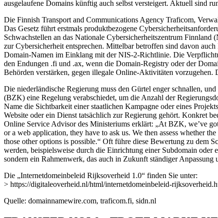
ausgelaufene Domains künftig auch selbst versteigert. Aktuell sind r
Die Finnish Transport and Communications Agency Traficom, Verwalte
Das Gesetz führt erstmals produktbezogene Cybersicherheitsanforder
Schwachstellen an das Nationale Cybersicherheitszentrum Finnland 
zur Cybersicherheit entsprechen. Mittelbar betroffen sind davon a
Domain-Namen im Einklang mit der NIS-2-Richtlinie. Die Verpflicht
den Endungen .fi und .ax, wenn die Domain-Registry oder der Domain-
Behörden verstärken, gegen illegale Online-Aktivitäten vorzugehen. 
Die niederländische Regierung muss den Gürtel enger schnallen, und
(BZK) eine Regelung verabschiedet, um die Anzahl der Regierungsdoma
Name die Sichtbarkeit einer staatlichen Kampagne oder eines Projekts 
Website oder ein Dienst tatsächlich zur Regierung gehört. Konkret b
Online Service Advisor des Ministeriums erklärt: „At BZK, we’ve go
or a web application, they have to ask us. We then assess whether the
those other options is possible.“ Oft führe diese Bewertung zu dem S
werden, beispielsweise durch die Einrichtung einer Subdomain oder 
sondern ein Rahmenwerk, das auch in Zukunft ständiger Anpassung 
Die „Internetdomeinbeleid Rijksoverheid 1.0“ finden Sie unter:
> https://digitaleoverheid.nl/html/internetdomeinbeleid-rijksoverheid.
Quelle: domainnamewire.com, traficom.fi, sidn.nl