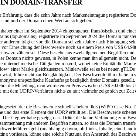
IN DOMAIN-TRANSFER
Erfahrung, dass die zehn Jahre nach Markeneintragung registrierte Dom
nt sind und der Domain einen Wert an sich geben.
st Inhaber einer im September 2014 eingetragenen französischen und e
s (top.domains), registrierte im September 2024 die Domain transfer.
er anderem trägt er vor, die Domain sei zehn Jahre nach Eintragung se
vor Einreichung der Beschwerde noch zu einem Preis von US$ 64.988
.now zu zählen sei. Diese bestehe aus zwei allgemeinen Begriffen und 
 Domain nichts gewusst, in Polen kenne man ihn allgemein nicht. Der
 unternehmerische Tätigkeiten reizvoll, wobei keine Entität die Marke 
w“ einer Marke gleichzusetzen. Mittlerweile sei es bei neuen gTLDs wi
wird, führe nicht zur Bösgläubigkeit. Der Beschwerdeführer habe in 
anonyme unspezifische Kaufanfrage bezüglich dreier Domains gestellt, d
gebot die Mitteilung, man würde einen Preis zwischen US$ 30.000 bis 
 mit dem UDRP-Verfahren nichts zu tun; vielmehr zeige sich zur Zeit 
ingesetzt, der die Beschwerde schnell scheitern ließ (WIPO Case No.
ehe und das erste Element der UDRP erfüllt sei. Die Beschwerde scheite
. Der Gegner habe gezeigt, dass Dritte, die keine Verbindung zum Bes
sammenhang mit anderen Begriffen nutzen, so dass die Domain transfer
chwerdeführers geht (unabhängig davon, ob Links, Inhalte, eine Landin
ting vorliegen, könne eine solche Nutzung den Anspruch des Beschwerde