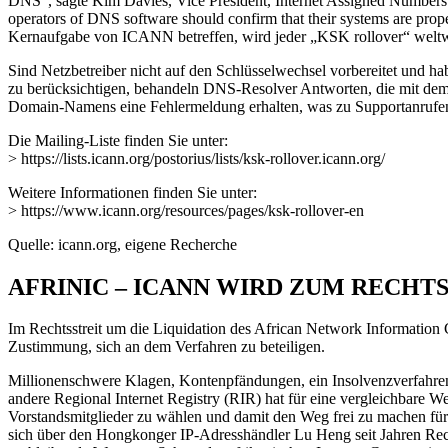
DNS“, sagte Kim Davies, Vice President, Internet Assigned Numbers Au
operators of DNS software should confirm that their systems are prope
Kernaufgabe von ICANN betreffen, wird jeder „KSK rollover“ weltwe
Sind Netzbetreiber nicht auf den Schlüsselwechsel vorbereitet und hab
zu berücksichtigen, behandeln DNS-Resolver Antworten, die mit dem n
Domain-Namens eine Fehlermeldung erhalten, was zu Supportanrufen 
Die Mailing-Liste finden Sie unter:
> https://lists.icann.org/postorius/lists/ksk-rollover.icann.org/
Weitere Informationen finden Sie unter:
> https://www.icann.org/resources/pages/ksk-rollover-en
Quelle: icann.org, eigene Recherche
AFRINIC – ICANN WIRD ZUM RECHT
Im Rechtsstreit um die Liquidation des African Network Information 
Zustimmung, sich an dem Verfahren zu beteiligen.
Millionenschwere Klagen, Kontenpfändungen, ein Insolvenzverfahren,
andere Regional Internet Registry (RIR) hat für eine vergleichbare 
Vorstandsmitglieder zu wählen und damit den Weg frei zu machen für e
sich über den Hongkonger IP-Adresshändler Lu Heng seit Jahren Rechtss