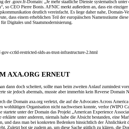
ng der .gouv.fr-Domain: „Je mehr staatliche Dienste systematisch unter d
, so CEO Pierre Bonis. AFNIC merkt außerdem an, dass ein einziger a
mmunikation deutlich vereinfacht. Es liege daher nahe, Domain-Vertr
deute, dass einem erheblichen Teil der europäischen Namensräume diese
für Digitales und Staatsmodernisierung.
ov-cctld-restricted-slds-as-trust-infrastructure-2.html
 UM AXA.ORG ERNEUT
 dann doch scheitert, sollte man beim zweiten Anlauf zumindest vors
terte sie jedoch abermals, musste aber immerhin kein Reverse Domain
h die Domain axa.org verletzt, die auf die Advocates Across America mi
chen wohltätigen Organisation nicht nachweisen konnte, verlor (WIP
ie startete unter der Domain das Projekt „American Experience Associ
 erklärte unter anderem, niemals habe die Absicht bestanden, eine M
, und dass man bei konkreten Bedenken hinsichtlich der Ähnlichkeit de
ht. Zuletzt bot sie zudem an, um diese Sache gütlich zu klären, die D