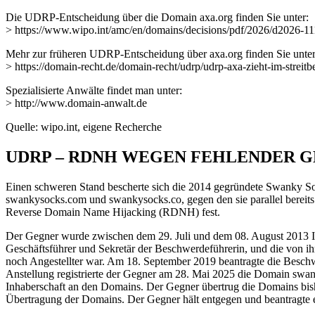
Die UDRP-Entscheidung über die Domain axa.org finden Sie unter:
> https://www.wipo.int/amc/en/domains/decisions/pdf/2026/d2026-11
Mehr zur früheren UDRP-Entscheidung über axa.org finden Sie unter
> https://domain-recht.de/domain-recht/udrp/udrp-axa-zieht-im-strei
Spezialisierte Anwälte findet man unter:
> http://www.domain-anwalt.de
Quelle: wipo.int, eigene Recherche
UDRP – RDNH WEGEN FEHLENDER
Einen schweren Stand bescherte sich die 2014 gegründete Swanky Soc
swankysocks.com und swankysocks.co, gegen den sie parallel bereits e
Reverse Domain Name Hijacking (RDNH) fest.
Der Gegner wurde zwischen dem 29. Juli und dem 08. August 2013 In
Geschäftsführer und Sekretär der Beschwerdeführerin, und die von ihm 
noch Angestellter war. Am 18. September 2019 beantragte die Besc
Anstellung registrierte der Gegner am 28. Mai 2025 die Domain swan
Inhaberschaft an den Domains. Der Gegner übertrug die Domains bish
Übertragung der Domains. Der Gegner hält entgegen und beantragte ei