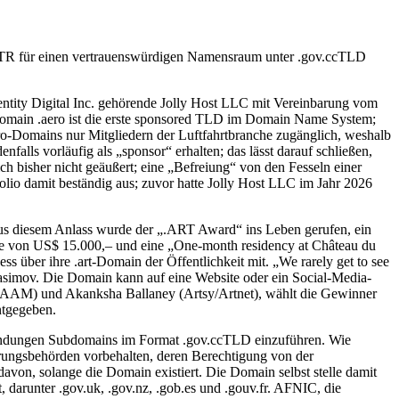
 CENTR für einen vertrauenswürdigen Namensraum unter .gov.ccTLD
ntity Digital Inc. gehörende Jolly Host LLC mit Vereinbarung vom
main .aero ist die erste sponsored TLD im Domain Name System;
aero-Domains nur Mitgliedern der Luftfahrtbranche zugänglich, weshalb
nfalls vorläufig als „sponsor“ erhalten; das lässt darauf schließen,
ich bisher nicht geäußert; eine „Befreiung“ von den Fesseln einer
olio damit beständig aus; zuvor hatte Jolly Host LLC im Jahr 2026
 Aus diesem Anlass wurde der „.ART Award“ ins Leben gerufen, ein
öhe von US$ 15.000,– und eine „One-month residency at Château du
ss über ihre .art-Domain der Öffentlichkeit mit. „We rarely get to see
 Kasimov. Die Domain kann auf eine Website oder ein Social-Media-
us (AAM) und Akanksha Ballaney (Artsy/Artnet), wählt die Gewinner
ntgegeben.
rendungen Subdomains im Format .gov.ccTLD einzuführen. Wie
erungsbehörden vorbehalten, deren Berechtigung von der
 davon, solange die Domain existiert. Die Domain selbst stelle damit
, darunter .gov.uk, .gov.nz, .gob.es und .gouv.fr. AFNIC, die