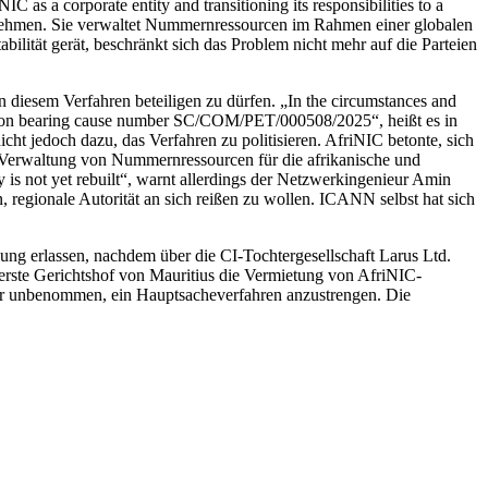
as a corporate entity and transitioning its responsibilities to a
rnehmen. Sie verwaltet Nummernressourcen im Rahmen einer globalen
bilität gerät, beschränkt sich das Problem nicht mehr auf die Parteien
diesem Verfahren beteiligen zu dürfen. „In the circumstances and
lication bearing cause number SC/COM/PET/000508/2025“, heißt es in
ht jedoch dazu, das Verfahren zu politisieren. AfriNIC betonte, sich
ur Verwaltung von Nummernressourcen für die afrikanische und
y is not yet rebuilt“, warnt allerdings der Netzwerkingenieur Amin
regionale Autorität an sich reißen zu wollen. ICANN selbst hat sich
ng erlassen, nachdem über die CI-Tochtergesellschaft Larus Ltd.
Oberste Gerichtshof von Mauritius die Vermietung von AfriNIC-
aber unbenommen, ein Hauptsacheverfahren anzustrengen. Die