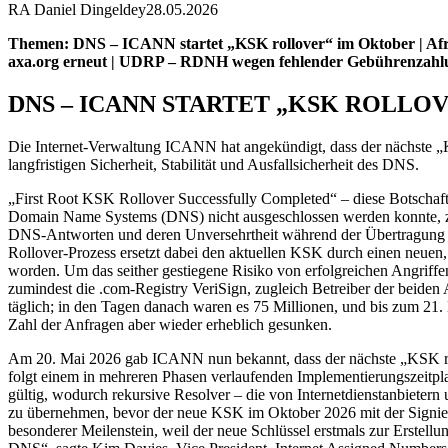
RA Daniel Dingeldey
28.05.2026
Themen: DNS – ICANN startet „KSK rollover“ im Oktober | Afri
axa.org erneut | UDRP – RDNH wegen fehlender Gebührenzahlu
DNS – ICANN STARTET „KSK ROLLO
Die Internet-Verwaltung ICANN hat angekündigt, dass der nächste „Ke
langfristigen Sicherheit, Stabilität und Ausfallsicherheit des DNS.
„First Root KSK Rollover Successfully Completed“ – diese Botschaft
Domain Name Systems (DNS) nicht ausgeschlossen werden konnte, zum
DNS-Antworten und deren Unversehrtheit während der Übertragung dien
Rollover-Prozess ersetzt dabei den aktuellen KSK durch einen neuen, 
worden. Um das seither gestiegene Risiko von erfolgreichen Angriffe
zumindest die .com-Registry VeriSign, zugleich Betreiber der beide
täglich; in den Tagen danach waren es 75 Millionen, und bis zum 21.
Zahl der Anfragen aber wieder erheblich gesunken.
Am 20. Mai 2026 gab ICANN nun bekannt, dass der nächste „KSK roll
folgt einem in mehreren Phasen verlaufenden Implementierungszeitpl
gültig, wodurch rekursive Resolver – die von Internetdienstanbiete
zu übernehmen, bevor der neue KSK im Oktober 2026 mit der Signier
besonderer Meilenstein, weil der neue Schlüssel erstmals zur Erstellun