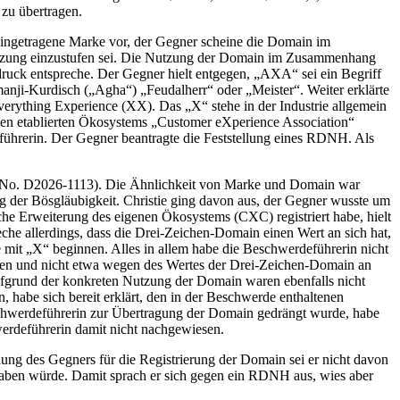
zu übertragen.
eingetragene Marke vor, der Gegner scheine die Domain im
utzung einzustufen sei. Die Nutzung der Domain im Zusammenhang
uck entspreche. Der Gegner hielt entgegen, „AXA“ sei ein Begriff
anji-Kurdisch („Agha“) „Feudalherr“ oder „Meister“. Weiter erklärte
erything Experience (XX). Das „X“ stehe in der Industrie allgemein
nen etablierten Ökosystems „Customer eXperience Association“
ührerin. Der Gegner beantragte die Feststellung eines RDNH. Als
se No. D2026-1113). Die Ähnlichkeit von Marke und Domain war
ng der Bösgläubigkeit. Christie ging davon aus, der Gegner wusste um
iche Erweiterung des eigenen Ökosystems (CXC) registriert habe, hielt
che allerdings, dass die Drei-Zeichen-Domain einen Wert an sich hat,
 mit „X“ beginnen. Alles in allem habe die Beschwerdeführerin nicht
ehmen und nicht etwa wegen des Wertes der Drei-Zeichen-Domain an
aufgrund der konkreten Nutzung der Domain waren ebenfalls nicht
, habe sich bereit erklärt, den in der Beschwerde enthaltenen
hwerdeführerin zur Übertragung der Domain gedrängt wurde, habe
hwerdeführerin damit nicht nachgewiesen.
ndung des Gegners für die Registrierung der Domain sei er nicht davon
 haben würde. Damit sprach er sich gegen ein RDNH aus, wies aber