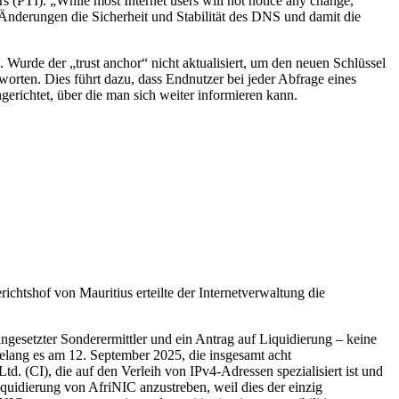
 (PTI). „While most Internet users will not notice any change,
e Änderungen die Sicherheit und Stabilität des DNS und damit die
. Wurde der „trust anchor“ nicht aktualisiert, um den neuen Schlüssel
orten. Dies führt dazu, dass Endnutzer bei jeder Abfrage eines
richtet, über die man sich weiter informieren kann.
chtshof von Mauritius erteilte der Internetverwaltung die
gesetzter Sonderermittler und ein Antrag auf Liquidierung – keine
gelang es am 12. September 2025, die insgesamt acht
d. (CI), die auf den Verleih von IPv4-Adressen spezialisiert ist und
Liquidierung von AfriNIC anzustreben, weil dies der einzig