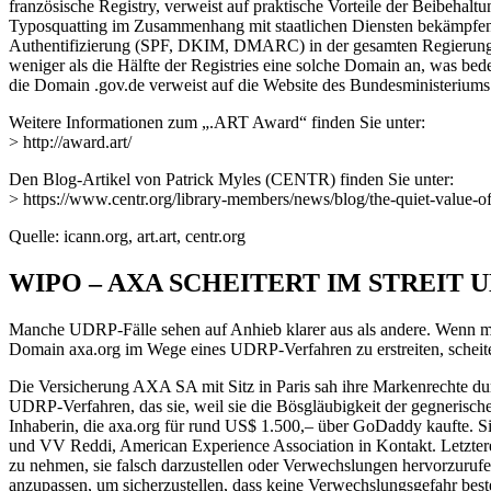
französische Registry, verweist auf praktische Vorteile der Beibehaltu
Typosquatting im Zusammenhang mit staatlichen Diensten bekämpfen“
Authentifizierung (SPF, DKIM, DMARC) in der gesamten Regierungsko
weniger als die Hälfte der Registries eine solche Domain an, was be
die Domain .gov.de verweist auf die Website des Bundesministeriums 
Weitere Informationen zum „.ART Award“ finden Sie unter:
> http://award.art/
Den Blog-Artikel von Patrick Myles (CENTR) finden Sie unter:
> https://www.centr.org/library-members/news/blog/the-quiet-value-of-g
Quelle: icann.org, art.art, centr.org
WIPO – AXA SCHEITERT IM STREIT
Manche UDRP-Fälle sehen auf Anhieb klarer aus als andere. Wenn man
Domain axa.org im Wege eines UDRP-Verfahren zu erstreiten, schei
Die Versicherung AXA SA mit Sitz in Paris sah ihre Markenrechte durc
UDRP-Verfahren, das sie, weil sie die Bösgläubigkeit der gegneris
Inhaberin, die axa.org für rund US$ 1.500,– über GoDaddy kaufte. S
und VV Reddi, American Experience Association in Kontakt. Letztere
zu nehmen, sie falsch darzustellen oder Verwechslungen hervorzurufen
anzupassen, um sicherzustellen, dass keine Verwechslungsgefahr beste