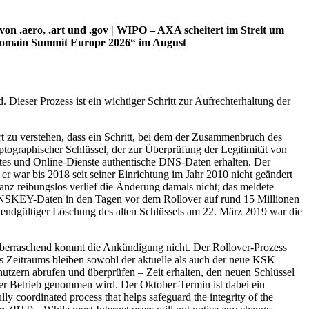
n .aero, .art und .gov | WIPO – AXA scheitert im Streit um
Domain Summit Europe 2026“ im August
ieser Prozess ist ein wichtiger Schritt zur Aufrechterhaltung der
 zu verstehen, dass ein Schritt, bei dem der Zusammenbruch des
ographischer Schlüssel, der zur Überprüfung der Legitimität von
ites und Online-Dienste authentische DNS-Daten erhalten. Der
r war bis 2018 seit seiner Einrichtung im Jahr 2010 nicht geändert
nz reibungslos verlief die Änderung damals nicht; das meldete
n DNSKEY-Daten in den Tagen vor dem Rollover auf rund 15 Millionen
 endgültiger Löschung des alten Schlüssels am 22. März 2019 war die
überraschend kommt die Ankündigung nicht. Der Rollover-Prozess
s Zeitraums bleiben sowohl der aktuelle als auch der neue KSK
tzern abrufen und überprüfen – Zeit erhalten, den neuen Schlüssel
er Betrieb genommen wird. Der Oktober-Termin ist dabei ein
ly coordinated process that helps safeguard the integrity of the