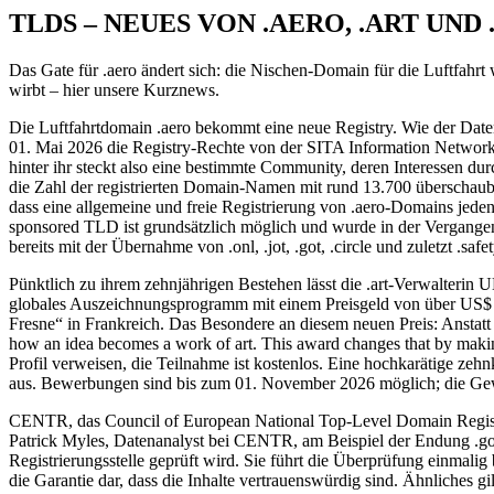
TLDS – NEUES VON .AERO, .ART UND
Das Gate für .aero ändert sich: die Nischen-Domain für die Luftfahr
wirbt – hier unsere Kurznews.
Die Luftfahrtdomain .aero bekommt eine neue Registry. Wie der Date
01. Mai 2026 die Registry-Rechte von der SITA Information Netwo
hinter ihr steckt also eine bestimmte Community, deren Interessen du
die Zahl der registrierten Domain-Namen mit rund 13.700 überschaubar is
dass eine allgemeine und freie Registrierung von .aero-Domains jedenfa
sponsored TLD ist grundsätzlich möglich und wurde in der Vergangenh
bereits mit der Übernahme von .onl, .jot, .got, .circle und zuletzt .sa
Pünktlich zu ihrem zehnjährigen Bestehen lässt die .art-Verwalterin
globales Auszeichnungsprogramm mit einem Preisgeld von über US$ 50
Fresne“ in Frankreich. Das Besondere an diesem neuen Preis: Anstatt nu
how an idea becomes a work of art. This award changes that by makin
Profil verweisen, die Teilnahme ist kostenlos. Eine hochkarätige z
aus. Bewerbungen sind bis zum 01. November 2026 möglich; die Ge
CENTR, das Council of European National Top-Level Domain Registr
Patrick Myles, Datenanalyst bei CENTR, am Beispiel der Endung .gov.
Registrierungsstelle geprüft wird. Sie führt die Überprüfung einmalig
die Garantie dar, dass die Inhalte vertrauenswürdig sind. Ähnliches g