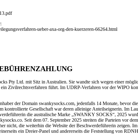
13.pdf
:
tbeilegungsverfahren-ueber-axa-org-den-kuerzeren-66264.html
 GEBÜHRENZAHLUNG
ks Pty Ltd. mit Sitz in Australien. Sie wandte sich wegen einer mög
in Zivilrechtsverfahren führt. Im UDRP-Verfahren vor der WIPO konnte 
haber der Domain swankysocks.com, jedenfalls 14 Monate, bevor die 
kontrollierte Gesellschaft war deren alleinige Anteilseignerin. Im Lauf
hwerdeführerin die australische Marke „SWANKY SOCKS“, 2025 wurde a
kysocks.co. Seit dem 07. September 2025 streiten die Parteien vor de
er nicht, die weiterhin die Website der Beschwerdeführerin zeigen. 
nerseits ein Dreier-Panel und andererseits die Feststellung von RDNH