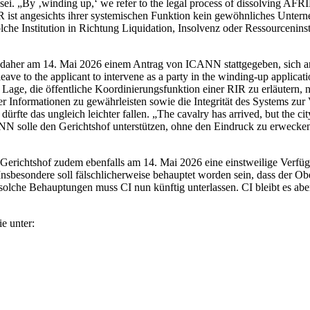
 „By ‚winding up,‘ we refer to the legal process of dissolving AFRINIC 
 ist angesichts ihrer systemischen Funktion kein gewöhnliches Unte
che Institution in Richtung Liquidation, Insolvenz oder Ressourceninsta
t daher am 14. Mai 2026 einem Antrag von ICANN stattgegeben, sich an 
nt leave to the applicant to intervene as a party in the winding-up app
ge, die öffentliche Koordinierungsfunktion einer RIR zu erläutern, nic
ler Informationen zu gewährleisten sowie die Integrität des Systems z
te das ungleich leichter fallen. „The cavalry has arrived, but the cit
 solle den Gerichtshof unterstützen, ohne den Eindruck zu erwecken, 
Gerichtshof zudem ebenfalls am 14. Mai 2026 eine einstweilige Verfügu
 Insbesondere soll fälschlicherweise behauptet worden sein, dass der 
; solche Behauptungen muss CI nun künftig unterlassen. CI bleibt es 
e unter: