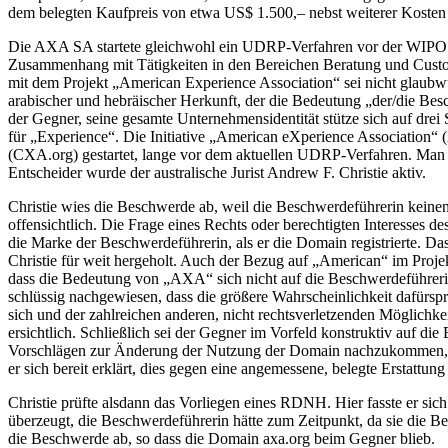
dem belegten Kaufpreis von etwa US$ 1.500,– nebst weiterer Kosten 
Die AXA SA startete gleichwohl ein UDRP-Verfahren vor der WIPO. A
Zusammenhang mit Tätigkeiten in den Bereichen Beratung und Cust
mit dem Projekt „American Experience Association“ sei nicht glaub
arabischer und hebräischer Herkunft, der die Bedeutung „der/die Be
der Gegner, seine gesamte Unternehmensidentität stütze sich auf dr
für „Experience“. Die Initiative „American eXperience Association“
(CXA.org) gestartet, lange vor dem aktuellen UDRP-Verfahren. Man 
Entscheider wurde der australische Jurist Andrew F. Christie aktiv.
Christie wies die Beschwerde ab, weil die Beschwerdeführerin kei
offensichtlich. Die Frage eines Rechts oder berechtigten Interesses 
die Marke der Beschwerdeführerin, als er die Domain registrierte. Das
Christie für weit hergeholt. Auch der Bezug auf „American“ im Projek
dass die Bedeutung von „AXA“ sich nicht auf die Beschwerdeführerin
schlüssig nachgewiesen, dass die größere Wahrscheinlichkeit dafürsp
sich und der zahlreichen anderen, nicht rechtsverletzenden Möglich
ersichtlich. Schließlich sei der Gegner im Vorfeld konstruktiv auf d
Vorschlägen zur Änderung der Nutzung der Domain nachzukommen, um
er sich bereit erklärt, dies gegen eine angemessene, belegte Erstatt
Christie prüfte alsdann das Vorliegen eines RDNH. Hier fasste er sich
überzeugt, die Beschwerdeführerin hätte zum Zeitpunkt, da sie die 
die Beschwerde ab, so dass die Domain axa.org beim Gegner blieb.