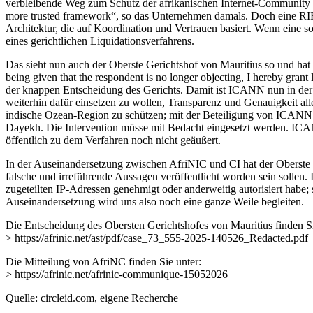
verbleibende Weg zum Schutz der afrikanischen Internet-Community sei.
more trusted framework“, so das Unternehmen damals. Doch eine RIR
Architektur, die auf Koordination und Vertrauen basiert. Wenn eine sol
eines gerichtlichen Liquidationsverfahrens.
Das sieht nun auch der Oberste Gerichtshof von Mauritius so und ha
being given that the respondent is no longer objecting, I hereby gra
der knappen Entscheidung des Gerichts. Damit ist ICANN nun in der La
weiterhin dafür einsetzen zu wollen, Transparenz und Genauigkeit al
indische Ozean-Region zu schützen; mit der Beteiligung von ICANN dürf
Dayekh. Die Intervention müsse mit Bedacht eingesetzt werden. ICANN
öffentlich zu dem Verfahren noch nicht geäußert.
In der Auseinandersetzung zwischen AfriNIC und CI hat der Oberste 
falsche und irreführende Aussagen veröffentlicht worden sein sollen.
zugeteilten IP-Adressen genehmigt oder anderweitig autorisiert habe
Auseinandersetzung wird uns also noch eine ganze Weile begleiten.
Die Entscheidung des Obersten Gerichtshofes von Mauritius finden Si
> https://afrinic.net/ast/pdf/case_73_555-2025-140526_Redacted.pdf
Die Mitteilung von AfriNC finden Sie unter:
> https://afrinic.net/afrinic-communique-15052026
Quelle: circleid.com, eigene Recherche