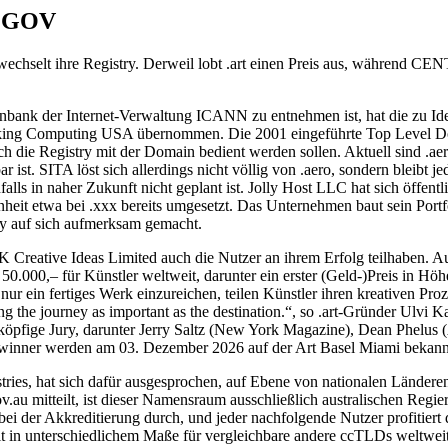
 .GOV
t wechselt ihre Registry. Derweil lobt .art einen Preis aus, während
nbank der Internet-Verwaltung ICANN zu entnehmen ist, hat die zu Ide
rking Computing USA übernommen. Die 2001 eingeführte Top Level Do
rch die Registry mit der Domain bedient werden sollen. Aktuell sind .
t. SITA löst sich allerdings nicht völlig von .aero, sondern bleibt jede
lls in naher Zukunft nicht geplant ist. Jolly Host LLC hat sich öffentl
eit etwa bei .xxx bereits umgesetzt. Das Unternehmen baut sein Portf
fety auf sich aufmerksam gemacht.
 UK Creative Ideas Limited auch die Nutzer an ihrem Erfolg teilhaben.
.000,– für Künstler weltweit, darunter ein erster (Geld-)Preis in H
r ein fertiges Werk einzureichen, teilen Künstler ihren kreativen Proze
g the journey as important as the destination.“, so .art-Gründer Ulvi
ehnköpfige Jury, darunter Jerry Saltz (New York Magazine), Dean Phel
winner werden am 03. Dezember 2026 auf der Art Basel Miami bekan
ies, hat sich dafür ausgesprochen, auf Ebene von nationalen Lände
au mitteilt, ist dieser Namensraum ausschließlich australischen Regi
 bei der Akkreditierung durch, und jeder nachfolgende Nutzer profitiert
ilt in unterschiedlichem Maße für vergleichbare andere ccTLDs weltweit