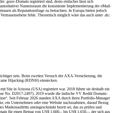
er .gouv-Domain registriert sind, desto einfacher lässt sich
utoritativer Namensraum die konsistente Implementierung der eMail-
auen als Reputationsfrage zu betrachten. In Europa bieten jedoch
 Vertrauensebene fehle. Theoretisch möglich wäre das auch unter .de;
ichtiger sein. Beim zweiten Versuch der AXA-Versicherung, die
 Name Hijacking (RDNH) einstecken.
t Sitz in Arizona (USA) registriert war. 2018 führte sie deshalb ein
O Case No. D2017-2497). 2019 wurde die indische VV Reddi Domain-
ation“. Seit Februar 2026 standen AXA durch ihren Portfolio-Manager
arke, ein Unternehmen oder eine Website nachzuahmen, darauf Bezug
s Markenauftritts uneingeschränkt bereit sei, das zu prüfen und
omain für einen Betrag von US$ 1.600,– bis US$ 1.650,–, der sich aus