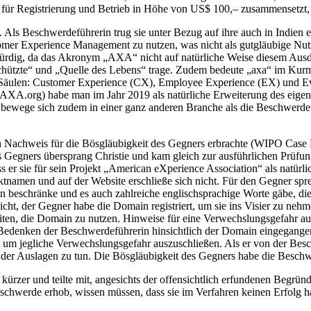
für Registrierung und Betrieb in Höhe von US$ 100,– zusammensetzt, 
ls Beschwerdeführerin trug sie unter Bezug auf ihre auch in Indien 
omer Experience Management zu nutzen, was nicht als gutgläubige N
würdig, da das Akronym „AXA“ nicht auf natürliche Weise diesem Ausdr
schützte“ und „Quelle des Lebens“ trage. Zudem bedeute „axa“ im Kurm
ei Säulen: Customer Experience (CX), Employee Experience (EX) und Ev
 (AXA.org) habe man im Jahr 2019 als natürliche Erweiterung des eige
bewege sich zudem in einer ganz anderen Branche als die Beschwerdef
nen Nachweis für die Bösgläubigkeit des Gegners erbrachte (WIPO Ca
des Gegners übersprang Christie und kam gleich zur ausführlichen Prüfu
s er sie für sein Projekt „American eXperience Association“ als natürl
tnamen und auf der Website erschließe sich nicht. Für den Gegner spre
 beschränke und es auch zahlreiche englischsprachige Worte gäbe, die
richt, der Gegner habe die Domain registriert, um sie ins Visier zu n
keiten, die Domain zu nutzen. Hinweise für eine Verwechslungsgefahr 
ie Bedenken der Beschwerdeführerin hinsichtlich der Domain eingegangen
 jegliche Verwechslungsgefahr auszuschließen. Als er von der Besc
ung der Auslagen zu tun. Die Bösgläubigkeit des Gegners habe die Besc
 kürzer und teilte mit, angesichts der offensichtlich erfundenen Begrü
Beschwerde erhob, wissen müssen, dass sie im Verfahren keinen Erfolg