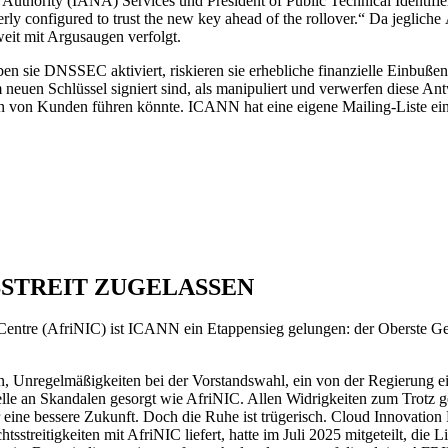
thority (IANA) Services und President of Public Technical Identifiers
rly configured to trust the new key ahead of the rollover.“ Da jeglich
it mit Argusaugen verfolgt.
en sie DNSSEC aktiviert, riskieren sie erhebliche finanzielle Einbußen
euen Schlüssel signiert sind, als manipuliert und verwerfen diese Antw
von Kunden führen könnte. ICANN hat eine eigene Mailing-Liste einge
SSTREIT ZUGELASSEN
Centre (AfriNIC) ist ICANN ein Etappensieg gelungen: der Oberste Geri
 Unregelmäßigkeiten bei der Vorstandswahl, ein von der Regierung ein
Welle an Skandalen gesorgt wie AfriNIC. Allen Widrigkeiten zum Trotz 
ine bessere Zukunft. Doch die Ruhe ist trügerisch. Cloud Innovation Lt
treitigkeiten mit AfriNIC liefert, hatte im Juli 2025 mitgeteilt, die 