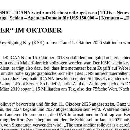
NIC – ICANN wird zum Rechtsstreit zugelassen | TLDs – Neues vo
ng | Schlau – Agenten-Domain für US$ 150.000,– | Kempten – „
VER“ IM OKTOBER
y Signing Key (KSK) rollover“ am 11. Oktober 2026 stattfinden wird. D
 ließ ICANN am 15. Oktober 2018 verkünden und gab damit erleichtert
 ersten Mal erfolgreich vollzogen worden war. Der KSK ist ein krypt
t; er trägt also dazu bei, dass Internetnutzer beim Zugriff auf Webs
um die hohe kryptographische Sicherheit des DNS aufrechtzuerhalten; e
n zu reduzieren, hatte ICANN beschlossen, den Schlüssel zu ändern. Ga
n A- und J-Root Server. So belief sich die Zahl der Anfragen nach de
 März 2019 sogar 1,15 Milliarden am Tag, also der 75fache Wert. Nach
over“ bevorsteht und für den 11. Oktober 2026 angesetzt ist. Ganz 
an, der 2024 begann und 2027 abgeschlossen sein wird. Während diese
rn und anderen Unternehmen, die DNS-Informationen im Auftrag von Benu
ung der Root-Zone beginnt und der alte Schlüssel im Januar 2027 auß
g von Signaturen verwendet wird. „The trust anchor rollover is a careful