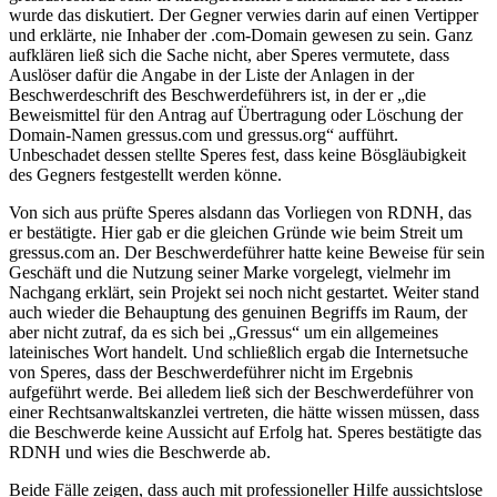
wurde das diskutiert. Der Gegner verwies darin auf einen Vertipper
und erklärte, nie Inhaber der .com-Domain gewesen zu sein. Ganz
aufklären ließ sich die Sache nicht, aber Speres vermutete, dass
Auslöser dafür die Angabe in der Liste der Anlagen in der
Beschwerdeschrift des Beschwerdeführers ist, in der er „die
Beweismittel für den Antrag auf Übertragung oder Löschung der
Domain-Namen gressus.com und gressus.org“ aufführt.
Unbeschadet dessen stellte Speres fest, dass keine Bösgläubigkeit
des Gegners festgestellt werden könne.
Von sich aus prüfte Speres alsdann das Vorliegen von RDNH, das
er bestätigte. Hier gab er die gleichen Gründe wie beim Streit um
gressus.com an. Der Beschwerdeführer hatte keine Beweise für sein
Geschäft und die Nutzung seiner Marke vorgelegt, vielmehr im
Nachgang erklärt, sein Projekt sei noch nicht gestartet. Weiter stand
auch wieder die Behauptung des genuinen Begriffs im Raum, der
aber nicht zutraf, da es sich bei „Gressus“ um ein allgemeines
lateinisches Wort handelt. Und schließlich ergab die Internetsuche
von Speres, dass der Beschwerdeführer nicht im Ergebnis
aufgeführt werde. Bei alledem ließ sich der Beschwerdeführer von
einer Rechtsanwaltskanzlei vertreten, die hätte wissen müssen, dass
die Beschwerde keine Aussicht auf Erfolg hat. Speres bestätigte das
RDNH und wies die Beschwerde ab.
Beide Fälle zeigen, dass auch mit professioneller Hilfe aussichtslose