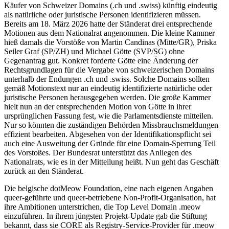
Käufer von Schweizer Domains (.ch und .swiss) künftig eindeutig
als natürliche oder juristische Personen identifizieren müssen.
Bereits am 18. März 2026 hatte der Ständerat drei entsprechende
Motionen aus dem Nationalrat angenommen. Die kleine Kammer
hieß damals die Vorstöße von Martin Candinas (Mitte/GR), Priska
Seiler Graf (SP/ZH) und Michael Götte (SVP/SG) ohne
Gegenantrag gut. Konkret forderte Götte eine Änderung der
Rechtsgrundlagen für die Vergabe von schweizerischen Domains
unterhalb der Endungen .ch und .swiss. Solche Domains sollten
gemäß Motionstext nur an eindeutig identifizierte natürliche oder
juristische Personen herausgegeben werden. Die große Kammer
hielt nun an der entsprechenden Motion von Götte in ihrer
ursprünglichen Fassung fest, wie die Parlamentsdienste mitteilen.
Nur so könnten die zuständigen Behörden Missbrauchsmeldungen
effizient bearbeiten. Abgesehen von der Identifikationspflicht sei
auch eine Ausweitung der Gründe für eine Domain-Sperrung Teil
des Vorstoßes. Der Bundesrat unterstützt das Anliegen des
Nationalrats, wie es in der Mitteilung heißt. Nun geht das Geschäft
zurück an den Ständerat.
Die belgische dotMeow Foundation, eine nach eigenen Angaben
queer-geführte und queer-betriebene Non-Profit-Organisation, hat
ihre Ambitionen unterstrichen, die Top Level Domain .meow
einzuführen. In ihrem jüngsten Projekt-Update gab die Stiftung
bekannt, dass sie CORE als Registry-Service-Provider für .meow