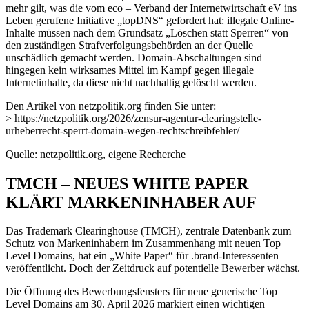
mehr gilt, was die vom eco – Verband der Internetwirtschaft eV ins
Leben gerufene Initiative „topDNS“ gefordert hat: illegale Online-
Inhalte müssen nach dem Grundsatz „Löschen statt Sperren“ von
den zuständigen Strafverfolgungsbehörden an der Quelle
unschädlich gemacht werden. Domain-Abschaltungen sind
hingegen kein wirksames Mittel im Kampf gegen illegale
Internetinhalte, da diese nicht nachhaltig gelöscht werden.
Den Artikel von netzpolitik.org finden Sie unter:
> https://netzpolitik.org/2026/zensur-agentur-clearingstelle-
urheberrecht-sperrt-domain-wegen-rechtschreibfehler/
Quelle: netzpolitik.org, eigene Recherche
TMCH – NEUES WHITE PAPER
KLÄRT MARKENINHABER AUF
Das Trademark Clearinghouse (TMCH), zentrale Datenbank zum
Schutz von Markeninhabern im Zusammenhang mit neuen Top
Level Domains, hat ein „White Paper“ für .brand-Interessenten
veröffentlicht. Doch der Zeitdruck auf potentielle Bewerber wächst.
Die Öffnung des Bewerbungsfensters für neue generische Top
Level Domains am 30. April 2026 markiert einen wichtigen