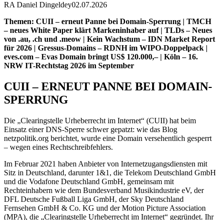
RA Daniel Dingeldey
02.07.2026
Themen: CUII – erneut Panne bei Domain-Sperrung | TMCH
– neues White Paper klärt Markeninhaber auf | TLDs – Neues
von .au, .ch und .meow | Kein Wachstum – IDN Market Report
für 2026 | Gressus-Domains – RDNH im WIPO-Doppelpack |
eves.com – Evas Domain bringt US$ 120.000,– | Köln – 16.
NRW IT-Rechtstag 2026 im September
CUII – ERNEUT PANNE BEI DOMAIN-
SPERRUNG
Die „Clearingstelle Urheberrecht im Internet“ (CUII) hat beim
Einsatz einer DNS-Sperre schwer gepatzt: wie das Blog
netzpolitik.org berichtet, wurde eine Domain versehentlich gesperrt
– wegen eines Rechtschreibfehlers.
Im Februar 2021 haben Anbieter von Internetzugangsdiensten mit
Sitz in Deutschland, darunter 1&1, die Telekom Deutschland GmbH
und die Vodafone Deutschland GmbH, gemeinsam mit
Rechteinhabern wie dem Bundesverband Musikindustrie eV, der
DFL Deutsche Fußball Liga GmbH, der Sky Deutschland
Fernsehen GmbH & Co. KG und der Motion Picture Association
(MPA), die „Clearingstelle Urheberrecht im Internet“ gegründet. Ihr