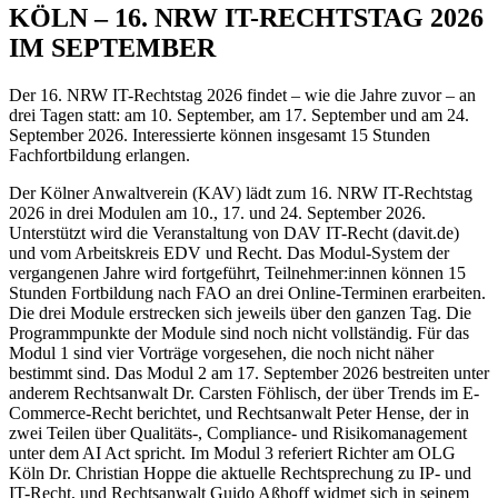
KÖLN – 16. NRW IT-RECHTSTAG 2026
IM SEPTEMBER
Der 16. NRW IT-Rechtstag 2026 findet – wie die Jahre zuvor – an
drei Tagen statt: am 10. September, am 17. September und am 24.
September 2026. Interessierte können insgesamt 15 Stunden
Fachfortbildung erlangen.
Der Kölner Anwaltverein (KAV) lädt zum 16. NRW IT-Rechtstag
2026 in drei Modulen am 10., 17. und 24. September 2026.
Unterstützt wird die Veranstaltung von DAV IT-Recht (davit.de)
und vom Arbeitskreis EDV und Recht. Das Modul-System der
vergangenen Jahre wird fortgeführt, Teilnehmer:innen können 15
Stunden Fortbildung nach FAO an drei Online-Terminen erarbeiten.
Die drei Module erstrecken sich jeweils über den ganzen Tag. Die
Programmpunkte der Module sind noch nicht vollständig. Für das
Modul 1 sind vier Vorträge vorgesehen, die noch nicht näher
bestimmt sind. Das Modul 2 am 17. September 2026 bestreiten unter
anderem Rechtsanwalt Dr. Carsten Föhlisch, der über Trends im E-
Commerce-Recht berichtet, und Rechtsanwalt Peter Hense, der in
zwei Teilen über Qualitäts-, Compliance- und Risikomanagement
unter dem AI Act spricht. Im Modul 3 referiert Richter am OLG
Köln Dr. Christian Hoppe die aktuelle Rechtsprechung zu IP- und
IT-Recht, und Rechtsanwalt Guido Aßhoff widmet sich in seinem