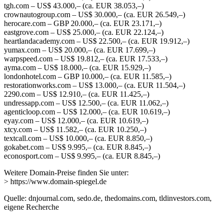
tgh.com – US$ 43.000,– (ca. EUR 38.053,–)
crownautogroup.com – US$ 30.000,– (ca. EUR 26.549,–)
herocare.com – GBP 20.000,– (ca. EUR 23.171,–)
eastgrove.com – US$ 25.000,– (ca. EUR 22.124,–)
heartlandacademy.com – US$ 22.500,– (ca. EUR 19.912,–)
yumax.com – US$ 20.000,– (ca. EUR 17.699,–)
warpspeed.com – US$ 19.812,– (ca. EUR 17.533,–)
ayma.com – US$ 18.000,– (ca. EUR 15.929,–)
londonhotel.com – GBP 10.000,– (ca. EUR 11.585,–)
restorationworks.com – US$ 13.000,– (ca. EUR 11.504,–)
2290.com – US$ 12.910,– (ca. EUR 11.425,–)
undressapp.com – US$ 12.500,– (ca. EUR 11.062,–)
agenticloop.com – US$ 12.000,– (ca. EUR 10.619,–)
eyay.com – US$ 12.000,– (ca. EUR 10.619,–)
xtcy.com – US$ 11.582,– (ca. EUR 10.250,–)
textcall.com – US$ 10.000,– (ca. EUR 8.850,–)
gokabet.com – US$ 9.995,– (ca. EUR 8.845,–)
econosport.com – US$ 9.995,– (ca. EUR 8.845,–)
Weitere Domain-Preise finden Sie unter:
> https://www.domain-spiegel.de
Quelle: dnjournal.com, sedo.de, thedomains.com, tldinvestors.com,
eigene Recherche