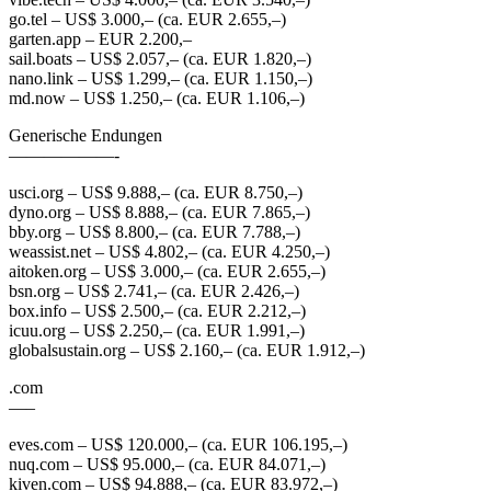
go.tel – US$ 3.000,– (ca. EUR 2.655,–)
garten.app – EUR 2.200,–
sail.boats – US$ 2.057,– (ca. EUR 1.820,–)
nano.link – US$ 1.299,– (ca. EUR 1.150,–)
md.now – US$ 1.250,– (ca. EUR 1.106,–)
Generische Endungen
——————-
usci.org – US$ 9.888,– (ca. EUR 8.750,–)
dyno.org – US$ 8.888,– (ca. EUR 7.865,–)
bby.org – US$ 8.800,– (ca. EUR 7.788,–)
weassist.net – US$ 4.802,– (ca. EUR 4.250,–)
aitoken.org – US$ 3.000,– (ca. EUR 2.655,–)
bsn.org – US$ 2.741,– (ca. EUR 2.426,–)
box.info – US$ 2.500,– (ca. EUR 2.212,–)
icuu.org – US$ 2.250,– (ca. EUR 1.991,–)
globalsustain.org – US$ 2.160,– (ca. EUR 1.912,–)
.com
—–
eves.com – US$ 120.000,– (ca. EUR 106.195,–)
nuq.com – US$ 95.000,– (ca. EUR 84.071,–)
kiven.com – US$ 94.888,– (ca. EUR 83.972,–)