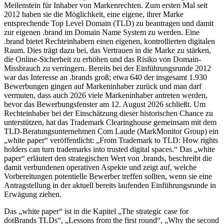
Meilenstein für Inhaber von Markenrechten. Zum ersten Mal seit
2012 haben sie die Möglichkeit, eine eigene, ihrer Marke
entsprechende Top Level Domain (TLD) zu beantragen und damit
zur eigenen .brand im Domain Name System zu werden. Eine
.brand bietet Rechteinhabern einen eigenen, kontrollierten digitalen
Raum. Dies trägt dazu bei, das Vertrauen in die Marke zu stärken,
die Online-Sicherheit zu erhöhen und das Risiko von Domain-
Missbrauch zu verringern. Bereits bei der Einführungsrunde 2012
war das Interesse an .brands groß; etwa 640 der insgesamt 1.930
Bewerbungen gingen auf Markeninhaber zurück und man darf
vermuten, dass auch 2026 viele Markeninhaber antreten werden,
bevor das Bewerbungsfenster am 12. August 2026 schließt. Um
Rechteinhaber bei der Einschätzung dieser historischen Chance zu
unterstützen, hat das Trademark Clearinghouse gemeinsam mit dem
TLD-Beratungsunternehmen Com Laude (MarkMonitor Group) ein
„white paper“ veröffentlicht: „From Trademark to TLD: How rights
holders can turn trademarks into trusted digital spaces.“ Das „white
paper“ erläutert den strategischen Wert von .brands, beschreibt die
damit verbundenen operativen Aspekte und zeigt auf, welche
Vorbereitungen potentielle Bewerber treffen sollten, wenn sie eine
Antragstellung in der aktuell bereits laufenden Einführungsrunde in
Erwägung ziehen.
Das „white paper“ ist in die Kapitel „The strategic case for
dotBrands TLDs“, „Lessons from the first round“, „Why the second