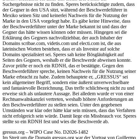
Suchergebnisse nicht zu finden. Speres berücksichtigte zudem, dass
der Gegner in den USA sitzt, während der Beschwerdeführer in
Mexiko seinen Sitz und keinerlei Nachweis für die Nutzung der
Marke in den USA vorgelegt habe. Es gäbe keine Hinweise, dass
der Beschwerdeführer unter der Marke bekannt ist und dass der
Gegner das hätte wissen können oder müssen. Hingegen sei die
Erklärung des Gegners nachvollziehbar, der auch Inhaber der
Domains scribae.com, videtis.com und electi.com ist, die aus
lateinischen Worten bestehen, dass er als Investor auf solche
Domains spezialisiert sei. Speres sah keine Bösgläubigkeit auf
Seiten des Gegners, weshalb er die Beschwerde abweisen konnte.
Zuvor prüfte er noch ein RDNH, das er bestätigte. Gegen den
Beschwerdeführer spreche, keinen Nachweis für die Nutzung seiner
Marke erbracht zu habe. Zudem behauptete er, „GRESSUS“ sei
kein allgemeiner Begriff, sondern eine äußerst unverwechselbare
und fantasievolle Bezeichnung. Das treffe schlichtweg nicht zu und
erweise sich als unlautere Aussage. Bei alledem wurde er von einer
Rechtsanwaltskanzlei vertreten, weshalb höhere Anforderungen an
den Beschwerdeführer zu stellen seien. Unter den gegebenen
Umständen war klar oder hätte klar sein müssen, dass das Verfahren
nicht erfolgreich sein würde. Damit liege ein Missbrauch vor. Speres
stellte so ein RDNH fest und wies die Beschwerde ab.
gressus.org – WIPO Case No. D2026-1482
Im Streit um die Domain gressus.org war der Vortrag von Guillermo