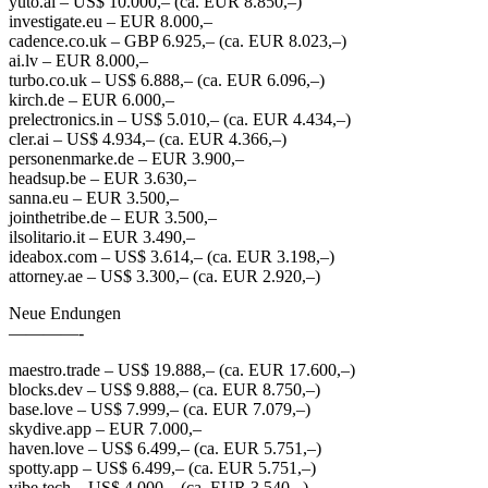
yuto.ai – US$ 10.000,– (ca. EUR 8.850,–)
investigate.eu – EUR 8.000,–
cadence.co.uk – GBP 6.925,– (ca. EUR 8.023,–)
ai.lv – EUR 8.000,–
turbo.co.uk – US$ 6.888,– (ca. EUR 6.096,–)
kirch.de – EUR 6.000,–
prelectronics.in – US$ 5.010,– (ca. EUR 4.434,–)
cler.ai – US$ 4.934,– (ca. EUR 4.366,–)
personenmarke.de – EUR 3.900,–
headsup.be – EUR 3.630,–
sanna.eu – EUR 3.500,–
jointhetribe.de – EUR 3.500,–
ilsolitario.it – EUR 3.490,–
ideabox.com – US$ 3.614,– (ca. EUR 3.198,–)
attorney.ae – US$ 3.300,– (ca. EUR 2.920,–)
Neue Endungen
————-
maestro.trade – US$ 19.888,– (ca. EUR 17.600,–)
blocks.dev – US$ 9.888,– (ca. EUR 8.750,–)
base.love – US$ 7.999,– (ca. EUR 7.079,–)
skydive.app – EUR 7.000,–
haven.love – US$ 6.499,– (ca. EUR 5.751,–)
spotty.app – US$ 6.499,– (ca. EUR 5.751,–)
vibe.tech – US$ 4.000,– (ca. EUR 3.540,–)