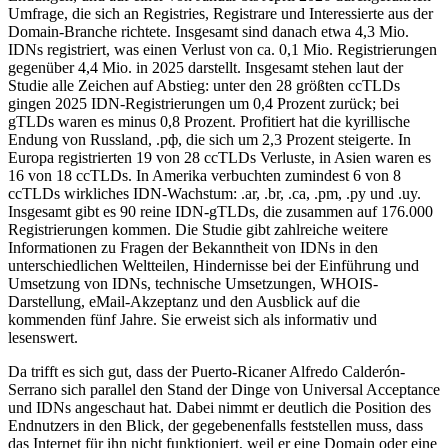
Umfrage, die sich an Registries, Registrare und Interessierte aus der
Domain-Branche richtete. Insgesamt sind danach etwa 4,3 Mio.
IDNs registriert, was einen Verlust von ca. 0,1 Mio. Registrierungen
gegenüber 4,4 Mio. in 2025 darstellt. Insgesamt stehen laut der
Studie alle Zeichen auf Abstieg: unter den 28 größten ccTLDs
gingen 2025 IDN-Registrierungen um 0,4 Prozent zurück; bei
gTLDs waren es minus 0,8 Prozent. Profitiert hat die kyrillische
Endung von Russland, .рф, die sich um 2,3 Prozent steigerte. In
Europa registrierten 19 von 28 ccTLDs Verluste, in Asien waren es
16 von 18 ccTLDs. In Amerika verbuchten zumindest 6 von 8
ccTLDs wirkliches IDN-Wachstum: .ar, .br, .ca, .pm, .py und .uy.
Insgesamt gibt es 90 reine IDN-gTLDs, die zusammen auf 176.000
Registrierungen kommen. Die Studie gibt zahlreiche weitere
Informationen zu Fragen der Bekanntheit von IDNs in den
unterschiedlichen Weltteilen, Hindernisse bei der Einführung und
Umsetzung von IDNs, technische Umsetzungen, WHOIS-
Darstellung, eMail-Akzeptanz und den Ausblick auf die
kommenden fünf Jahre. Sie erweist sich als informativ und
lesenswert.
Da trifft es sich gut, dass der Puerto-Ricaner Alfredo Calderón-
Serrano sich parallel den Stand der Dinge von Universal Acceptance
und IDNs angeschaut hat. Dabei nimmt er deutlich die Position des
Endnutzers in den Blick, der gegebenenfalls feststellen muss, dass
das Internet für ihn nicht funktioniert, weil er eine Domain oder eine