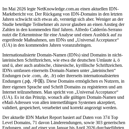
Im Mai 2026 legte NetKnowledge.com.au einen aktuellen IDN-
Marktbericht vor. Der Rückgang von IDN-Domains in den letzten
Jahren schwächt sich etwas ab, verstetigt sich aber. Weniger an der
Studie beteiligte Teilnehmer als zuvor glauben an einen Anstieg der
Zahlen in den kommenden fünf Jahren. Alfredo Calderón-Serrano
nutzt die Erkenntnisse für eine Analyse und einen Ausblick auf zu
ergreifende Maßnahmen, um IDNs und „Universal Acceptance“
(UA) in den kommenden Jahren voranzubringen.
Internationalisierte Domain-Namen (IDNs) sind Domains in nicht-
lateinischen Schriftzeichen, wie etwa die deutschen Umlaute ä, ö
und ü, aber auch arabische, chinesische, kyrillische Schriftzeichen.
IDNs umfassen einerseits Domain-Namen unter „lateinischen“
Endungen (wie .com, .de, .fr) oder ihrerseits internationalisierten
Endungen (.рф, .中国). Diese Domains ermöglichen es Nutzern, in
ihrer eigenen Sprache und Schrift Domains zu registrieren und am
Internet teilzunehmen. Man spricht von „Universal Acceptance“
(UA). Es ist das Prinzip, wonach alle gültigen Domain-Namen und
eMail-Adressen von allen internetfähigen Systemen akzeptiert,
validiert, gespeichert, verarbeitet und korrekt angezeigt werden.
Der aktuelle IDN Market Report basiert auf Daten von 374 Top
Level Domains, 71 davon Länderendungen, sowie 303 generischen
Endungen, und auf einer von Januar bis April 2026 durchgeführten