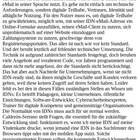
eMail in seiner Sprache nutzt. Es gehe nicht einfach um technische
Anforderungen, sondern digitale Teilhabe, Vertrauen, Identität und
alltägliche Nutzung. Für den Nutzer muss es, um digitale Teilhabe
zu gewährleisten, möglich sein, mit seiner IDN-eMail-Adresse ein
Online-Formular auszufüllen, seinen eMail-Client zu nutzen, sich
unproblematisch auf einer Website einzuloggen und
Zahlungssysteme zu nutzen, geschweige denn von
Registrierungsportalen. Das alles ist nach wie vor kein Standard.
Und der beruht letztlich auf fehlender technischer Umsetzung. Die
Technik ist aufgrund zahlreicher Standards festgelegt, doch beruhen
viele Angebote auf veraltetem Code, vor Jahren programmiert und
dann nicht mehr angefasst, der die Standards nicht berücksichtigt.
Das hat aber auch Nachteile für Unternehmungen, wenn sie nicht
IDN-ready sind, da ihnen mögliche Geschäfte und Kunden verloren
gehen, weil diese keinen Zugriff auf deren Seiten haben. Leider
fehlt es bei den in diesen Fällen zuständigen Stellen an Wissen um
IDNs: Es betrifft Pädagogen, kleine Unternehmen, öffentliche
Einrichtungen, Software-Entwickler, Cybersicherheitsexperten,
Trainer für digitale Kompetenz und gemeinnützige Organisationen.
Die Normalität von IDNs muss auch für sie normal werden.
Calderón-Serrano stellt Fragen, die essentiell für die zukünftige
Entwicklung sind: funktioniert es, wenn ich meine IDN auf meine
Visitenkarte drucke, wenn jemand eine IDN in das Suchfenster des
Browsers tippt oder mit der mobilen App nutzt. Solche
praxisorientierten Fragen sollten die kommende Entwicklungsphase