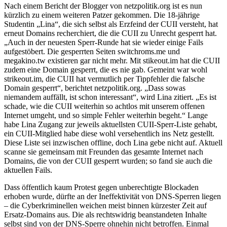
Nach einem Bericht der Blogger von netzpolitik.org ist es nun
kürzlich zu einem weiteren Patzer gekommen. Die 18-jährige
Studentin „Lina“, die sich selbst als Erzfeind der CUII versteht, hat
erneut Domains recherchiert, die die CUII zu Unrecht gesperrt hat.
„Auch in der neuesten Sperr-Runde hat sie wieder einige Fails
aufgestöbert. Die gesperrten Seiten switchroms.me und
megakino.tw existieren gar nicht mehr. Mit stikeout.im hat die CUII
zudem eine Domain gesperrt, die es nie gab. Gemeint war wohl
strikeout.im, die CUII hat vermutlich per Tippfehler die falsche
Domain gesperrt“, berichtet netzpolitik.org. „Dass sowas
niemandem auffällt, ist schon interessant“, wird Lina zitiert. „Es ist
schade, wie die CUII weiterhin so achtlos mit unserem offenen
Internet umgeht, und so simple Fehler weiterhin begeht.“ Lange
habe Lina Zugang zur jeweils aktuellsten CUII-Sperr-Liste gehabt,
ein CUII-Mitglied habe diese wohl versehentlich ins Netz gestellt.
Diese Liste sei inzwischen offline, doch Lina gebe nicht auf. Aktuell
scanne sie gemeinsam mit Freunden das gesamte Internet nach
Domains, die von der CUII gesperrt wurden; so fand sie auch die
aktuellen Fails.
Dass öffentlich kaum Protest gegen unberechtigte Blockaden
erhoben wurde, dürfte an der Ineffektivität von DNS-Sperren liegen
– die Cyberkriminellen weichen meist binnen kürzester Zeit auf
Ersatz-Domains aus. Die als rechtswidrig beanstandeten Inhalte
selbst sind von der DNS-Sperre ohnehin nicht betroffen. Einmal