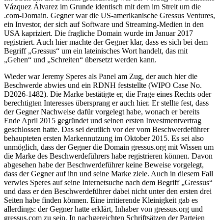
Vázquez Álvarez im Grunde identisch mit dem im Streit um die
.com-Domain. Gegner war die US-amerikanische Gressus Ventures,
ein Investor, der sich auf Software und Streaming-Medien in den
USA kapriziert. Die fragliche Domain wurde im Januar 2017
registriert. Auch hier machte der Gegner klar, dass es sich bei dem
Begriff „Gressus“ um ein lateinisches Wort handelt, das mit
„Gehen“ und „Schreiten“ übersetzt werden kann.
Wieder war Jeremy Speres als Panel am Zug, der auch hier die
Beschwerde abwies und ein RDNH feststellte (WIPO Case No.
D2026-1482). Die Marke bestätigte er, die Frage eines Rechts oder
berechtigten Interesses übersprang er auch hier. Er stellte fest, dass
der Gegner Nachweise dafür vorgelegt habe, wonach er bereits
Ende April 2015 gegründet und seinen ersten Investmentvertrag
geschlossen hatte. Das sei deutlich vor der vom Beschwerdeführer
behaupteten ersten Markennutzung im Oktober 2015. Es sei also
unmöglich, dass der Gegner die Domain gressus.org mit Wissen um
die Marke des Beschwerdeführers habe registrieren können. Davon
abgesehen habe der Beschwerdeführer keine Beweise vorgelegt,
dass der Gegner auf ihn und seine Marke ziele. Auch in diesem Fall
verwies Speres auf seine Internetsuche nach dem Begriff „Gressus“
und dass er den Beschwerdeführer dabei nicht unter den ersten drei
Seiten habe finden können. Eine irritierende Kleinigkeit gab es
allerdings: der Gegner hatte erklärt, Inhaber von gressus.org und
gressus.com zu sein. In nachgereichten Schriftsätzen der Parteien