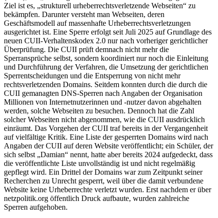
Ziel ist es, „strukturell urheberrechtsverletzende Webseiten“ zu
bekämpfen. Darunter versteht man Webseiten, deren
Geschäftsmodell auf massenhafte Urheberrechtsverletzungen
ausgerichtet ist. Eine Sperre erfolgt seit Juli 2025 auf Grundlage des
neuen CUII-Verhaltenskodex 2.0 nur nach vorheriger gerichtlicher
Überprüfung. Die CUII prüft demnach nicht mehr die
Sperransprüche selbst, sondern koordiniert nur noch die Einleitung
und Durchführung der Verfahren, die Umsetzung der gerichtlichen
Sperrentscheidungen und die Entsperrung von nicht mehr
rechtsverletzenden Domains. Seitdem konnten durch die durch die
CUII gemanagten DNS-Sperren nach Angaben der Organisation
Millionen von Internetnutzerinnen und -nutzer davon abgehalten
werden, solche Webseiten zu besuchen. Dennoch hat die Zahl
solcher Webseiten nicht abgenommen, wie die CUII ausdrücklich
einräumt. Das Vorgehen der CUII traf bereits in der Vergangenheit
auf vielfältige Kritik. Eine Liste der gesperrten Domains wird nach
Angaben der CUII auf deren Website veröffentlicht; ein Schüler, der
sich selbst „Damian“ nennt, hatte aber bereits 2024 aufgedeckt, dass
die veröffentlichte Liste unvollständig ist und nicht regelmäßig
gepflegt wird. Ein Drittel der Domains war zum Zeitpunkt seiner
Recherchen zu Unrecht gesperrt, weil über die damit verbundene
Website keine Urheberrechte verletzt wurden. Erst nachdem er über
netzpolitik.org öffentlich Druck aufbaute, wurden zahlreiche
Sperren aufgehoben.