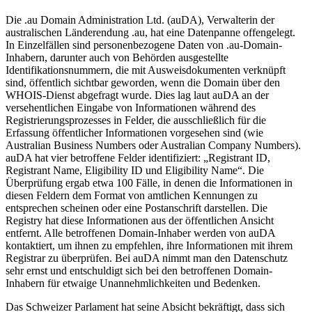
Die .au Domain Administration Ltd. (auDA), Verwalterin der
australischen Länderendung .au, hat eine Datenpanne offengelegt.
In Einzelfällen sind personenbezogene Daten von .au-Domain-
Inhabern, darunter auch von Behörden ausgestellte
Identifikationsnummern, die mit Ausweisdokumenten verknüpft
sind, öffentlich sichtbar geworden, wenn die Domain über den
WHOIS-Dienst abgefragt wurde. Dies lag laut auDA an der
versehentlichen Eingabe von Informationen während des
Registrierungsprozesses in Felder, die ausschließlich für die
Erfassung öffentlicher Informationen vorgesehen sind (wie
Australian Business Numbers oder Australian Company Numbers).
auDA hat vier betroffene Felder identifiziert: „Registrant ID,
Registrant Name, Eligibility ID und Eligibility Name“. Die
Überprüfung ergab etwa 100 Fälle, in denen die Informationen in
diesen Feldern dem Format von amtlichen Kennungen zu
entsprechen scheinen oder eine Postanschrift darstellen. Die
Registry hat diese Informationen aus der öffentlichen Ansicht
entfernt. Alle betroffenen Domain-Inhaber werden von auDA
kontaktiert, um ihnen zu empfehlen, ihre Informationen mit ihrem
Registrar zu überprüfen. Bei auDA nimmt man den Datenschutz
sehr ernst und entschuldigt sich bei den betroffenen Domain-
Inhabern für etwaige Unannehmlichkeiten und Bedenken.
Das Schweizer Parlament hat seine Absicht bekräftigt, dass sich