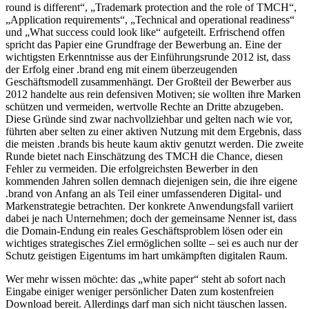
round is different“, „Trademark protection and the role of TMCH“,
„Application requirements“, „Technical and operational readiness“
und „What success could look like“ aufgeteilt. Erfrischend offen
spricht das Papier eine Grundfrage der Bewerbung an. Eine der
wichtigsten Erkenntnisse aus der Einführungsrunde 2012 ist, dass
der Erfolg einer .brand eng mit einem überzeugenden
Geschäftsmodell zusammenhängt. Der Großteil der Bewerber aus
2012 handelte aus rein defensiven Motiven; sie wollten ihre Marken
schützen und vermeiden, wertvolle Rechte an Dritte abzugeben.
Diese Gründe sind zwar nachvollziehbar und gelten nach wie vor,
führten aber selten zu einer aktiven Nutzung mit dem Ergebnis, dass
die meisten .brands bis heute kaum aktiv genutzt werden. Die zweite
Runde bietet nach Einschätzung des TMCH die Chance, diesen
Fehler zu vermeiden. Die erfolgreichsten Bewerber in den
kommenden Jahren sollen demnach diejenigen sein, die ihre eigene
.brand von Anfang an als Teil einer umfassenderen Digital- und
Markenstrategie betrachten. Der konkrete Anwendungsfall variiert
dabei je nach Unternehmen; doch der gemeinsame Nenner ist, dass
die Domain-Endung ein reales Geschäftsproblem lösen oder ein
wichtiges strategisches Ziel ermöglichen sollte – sei es auch nur der
Schutz geistigen Eigentums im hart umkämpften digitalen Raum.
Wer mehr wissen möchte: das „white paper“ steht ab sofort nach
Eingabe einiger weniger persönlicher Daten zum kostenfreien
Download bereit. Allerdings darf man sich nicht täuschen lassen.