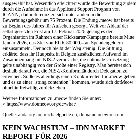
ausgewählt hat. Wesentlich erleichtert wurde die Bewerbung zudem
durch die Aufnahme in das Applicant Support Program von
ICANN; dadurch reduziert sich unter anderem die
Bewerbungsgebühr um 75 Prozent. Die Endung .meow hat bereits
zu Beginn des Jahres für Aufsehen gesorgt. Weit vor Ablauf der
selbst gesetzten Frist am 17. Februar 2026 gelang es der
Organisation im Rahmen einer Kickstarter-Kampagne bereits Mitte
Januar 2026, das Ziel von EUR 80.000,– an Spendengeldern
einzusammeln. Dennoch bleibt der Weg steinig. Die Stiftung
erklärte, dass ihr Hauptsitz in Belgien zusätzlichen Aufwand im
Zusammenhang mit NIS-2 verursache; die nationale Umsetzung
gelte unabhängig von der Größe einer Registry. Man bereitet sich
deshalb darauf vor, die NIS-2-Konformität durch Delegation zu
erreichen. Sollte es allerdings einen Konkurrenten für .meow geben
und es zu einer „string contention“ kommen, würde sich dotMeow
ohnehin freiwillig zurückziehen.
Weitere Informationen zu .meow finden Sie unter:
> https://www.dotmeow.org/de/what/
Quelle: auda.org.au, michaelgoette.ch, domainnamewire.com
KEIN WACHSTUM – IDN MARKET
REPORT FÜR 2026