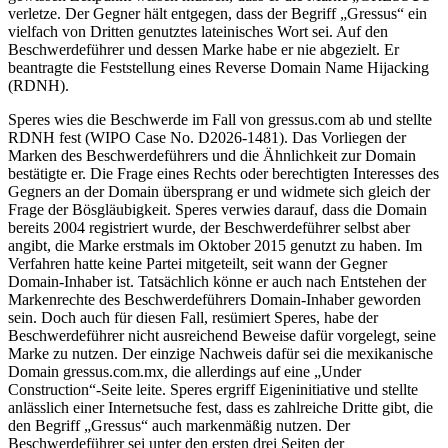
verletze. Der Gegner hält entgegen, dass der Begriff „Gressus“ ein
vielfach von Dritten genutztes lateinisches Wort sei. Auf den
Beschwerdeführer und dessen Marke habe er nie abgezielt. Er
beantragte die Feststellung eines Reverse Domain Name Hijacking
(RDNH).
Speres wies die Beschwerde im Fall von gressus.com ab und stellte
RDNH fest (WIPO Case No. D2026-1481). Das Vorliegen der
Marken des Beschwerdeführers und die Ähnlichkeit zur Domain
bestätigte er. Die Frage eines Rechts oder berechtigten Interesses des
Gegners an der Domain übersprang er und widmete sich gleich der
Frage der Bösgläubigkeit. Speres verwies darauf, dass die Domain
bereits 2004 registriert wurde, der Beschwerdeführer selbst aber
angibt, die Marke erstmals im Oktober 2015 genutzt zu haben. Im
Verfahren hatte keine Partei mitgeteilt, seit wann der Gegner
Domain-Inhaber ist. Tatsächlich könne er auch nach Entstehen der
Markenrechte des Beschwerdeführers Domain-Inhaber geworden
sein. Doch auch für diesen Fall, resümiert Speres, habe der
Beschwerdeführer nicht ausreichend Beweise dafür vorgelegt, seine
Marke zu nutzen. Der einzige Nachweis dafür sei die mexikanische
Domain gressus.com.mx, die allerdings auf eine „Under
Construction“-Seite leite. Speres ergriff Eigeninitiative und stellte
anlässlich einer Internetsuche fest, dass es zahlreiche Dritte gibt, die
den Begriff „Gressus“ auch markenmäßig nutzen. Der
Beschwerdeführer sei unter den ersten drei Seiten der