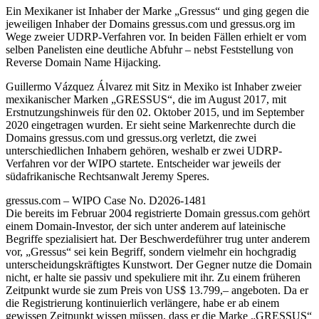
Ein Mexikaner ist Inhaber der Marke „Gressus“ und ging gegen die
jeweiligen Inhaber der Domains gressus.com und gressus.org im
Wege zweier UDRP-Verfahren vor. In beiden Fällen erhielt er vom
selben Panelisten eine deutliche Abfuhr – nebst Feststellung von
Reverse Domain Name Hijacking.
Guillermo Vázquez Álvarez mit Sitz in Mexiko ist Inhaber zweier
mexikanischer Marken „GRESSUS“, die im August 2017, mit
Erstnutzungshinweis für den 02. Oktober 2015, und im September
2020 eingetragen wurden. Er sieht seine Markenrechte durch die
Domains gressus.com und gressus.org verletzt, die zwei
unterschiedlichen Inhabern gehören, weshalb er zwei UDRP-
Verfahren vor der WIPO startete. Entscheider war jeweils der
südafrikanische Rechtsanwalt Jeremy Speres.
gressus.com – WIPO Case No. D2026-1481
Die bereits im Februar 2004 registrierte Domain gressus.com gehört
einem Domain-Investor, der sich unter anderem auf lateinische
Begriffe spezialisiert hat. Der Beschwerdeführer trug unter anderem
vor, „Gressus“ sei kein Begriff, sondern vielmehr ein hochgradig
unterscheidungskräftigtes Kunstwort. Der Gegner nutze die Domain
nicht, er halte sie passiv und spekuliere mit ihr. Zu einem früheren
Zeitpunkt wurde sie zum Preis von US$ 13.799,– angeboten. Da er
die Registrierung kontinuierlich verlängere, habe er ab einem
gewissen Zeitpunkt wissen müssen, dass er die Marke „GRESSUS“