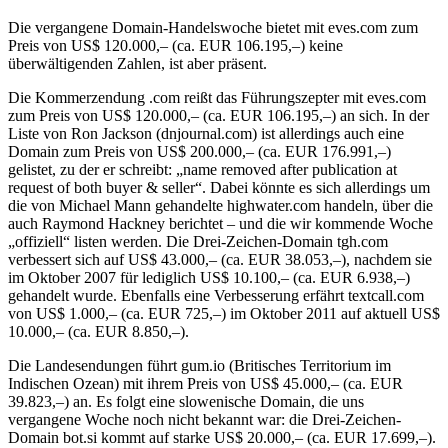
Die vergangene Domain-Handelswoche bietet mit eves.com zum
Preis von US$ 120.000,– (ca. EUR 106.195,–) keine
überwältigenden Zahlen, ist aber präsent.
Die Kommerzendung .com reißt das Führungszepter mit eves.com
zum Preis von US$ 120.000,– (ca. EUR 106.195,–) an sich. In der
Liste von Ron Jackson (dnjournal.com) ist allerdings auch eine
Domain zum Preis von US$ 200.000,– (ca. EUR 176.991,–)
gelistet, zu der er schreibt: „name removed after publication at
request of both buyer & seller“. Dabei könnte es sich allerdings um
die von Michael Mann gehandelte highwater.com handeln, über die
auch Raymond Hackney berichtet – und die wir kommende Woche
„offiziell“ listen werden. Die Drei-Zeichen-Domain tgh.com
verbessert sich auf US$ 43.000,– (ca. EUR 38.053,–), nachdem sie
im Oktober 2007 für lediglich US$ 10.100,– (ca. EUR 6.938,–)
gehandelt wurde. Ebenfalls eine Verbesserung erfährt textcall.com
von US$ 1.000,– (ca. EUR 725,–) im Oktober 2011 auf aktuell US$
10.000,– (ca. EUR 8.850,–).
Die Landesendungen führt gum.io (Britisches Territorium im
Indischen Ozean) mit ihrem Preis von US$ 45.000,– (ca. EUR
39.823,–) an. Es folgt eine slowenische Domain, die uns
vergangene Woche noch nicht bekannt war: die Drei-Zeichen-
Domain bot.si kommt auf starke US$ 20.000,– (ca. EUR 17.699,–).