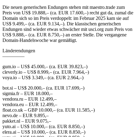
Die neuen generischen Endungen stehen mit maestro.trade zum
Preis von US$ 19.888,– (ca. EUR 17.600,–) recht gut da, zumal die
Domain sich so im Preis verdoppelt: im Februar 2025 kam sie auf
US$ 9.499,– (ca. EUR 9.134,–). Die klassischen generischen
Endungen sind wieder etwas schwächer mit usci.org zum Preis von
US$ 9.888,– (ca. EUR 8.750,–) an erster Stelle. Die vergangene
Domain-Handelswoche war gemäßigt.
Länderendungen
————–
gum.io – US$ 45.000,– (ca. EUR 39.823,–)
cleverly.io – US$ 8.999,– (ca. EUR 7.964,–)
voya.io – US$ 3.349,– (ca. EUR 2.964,–)
bot.si – US$ 20.000,– (ca. EUR 17.699,–)
sigmia.fr – EUR 18.000,–
vendora.ru – EUR 12.499,–
vendora.eu – EUR 12.499,–
float.co.uk – GBP 10.000,– (ca. EUR 11.585,–)
nevo.de – EUR 9.895,–
pakket.nl – EUR 9.075,–
yuto.ai – US$ 10.000,– (ca. EUR 8.850,–)
elera.ai – US$ 10.000,– (ca. EUR 8.850,–)