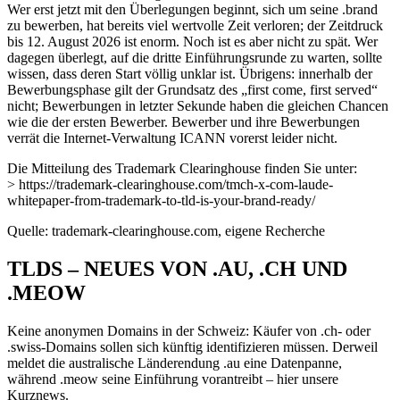
Wer erst jetzt mit den Überlegungen beginnt, sich um seine .brand
zu bewerben, hat bereits viel wertvolle Zeit verloren; der Zeitdruck
bis 12. August 2026 ist enorm. Noch ist es aber nicht zu spät. Wer
dagegen überlegt, auf die dritte Einführungsrunde zu warten, sollte
wissen, dass deren Start völlig unklar ist. Übrigens: innerhalb der
Bewerbungsphase gilt der Grundsatz des „first come, first served“
nicht; Bewerbungen in letzter Sekunde haben die gleichen Chancen
wie die der ersten Bewerber. Bewerber und ihre Bewerbungen
verrät die Internet-Verwaltung ICANN vorerst leider nicht.
Die Mitteilung des Trademark Clearinghouse finden Sie unter:
> https://trademark-clearinghouse.com/tmch-x-com-laude-
whitepaper-from-trademark-to-tld-is-your-brand-ready/
Quelle: trademark-clearinghouse.com, eigene Recherche
TLDS – NEUES VON .AU, .CH UND
.MEOW
Keine anonymen Domains in der Schweiz: Käufer von .ch- oder
.swiss-Domains sollen sich künftig identifizieren müssen. Derweil
meldet die australische Länderendung .au eine Datenpanne,
während .meow seine Einführung vorantreibt – hier unsere
Kurznews.