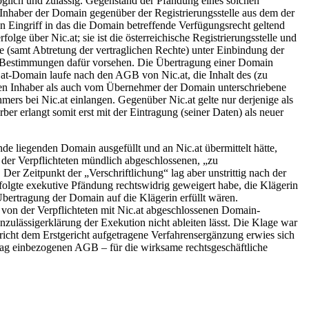
glich und zulässig. Gegenstand der Pfändung eines solchen
Inhaber der Domain gegenüber der Registrierungsstelle aus dem der
n Eingriff in das die Domain betreffende Verfügungsrecht geltend
lge über Nic.at; sie ist die österreichische Registrierungsstelle und
 (samt Abtretung der vertraglichen Rechte) unter Einbindung der
ere Bestimmungen dafür vorsehen. Die Übertragung einer Domain
.at-Domain laufe nach den AGB von Nic.at, die Inhalt des (zu
erigen Inhaber als auch vom Übernehmer der Domain unterschriebene
ers bei Nic.at einlangen. Gegenüber Nic.at gelte nur derjenige als
r erlangt somit erst mit der Eintragung (seiner Daten) als neuer
e liegenden Domain ausgefüllt und an Nic.at übermittelt hätte,
d der Verpflichteten mündlich abgeschlossenen, „zu
r Zeitpunkt der „Verschriftlichung“ lag aber unstrittig nach der
rfolgte exekutive Pfändung rechtswidrig geweigert habe, die Klägerin
Übertragung der Domain auf die Klägerin erfüllt wären.
von der Verpflichteten mit Nic.at abgeschlossenen Domain-
ulässigerklärung der Exekution nicht ableiten lässt. Die Klage war
richt dem Erstgericht aufgetragene Verfahrensergänzung erwies sich
ertrag einbezogenen AGB – für die wirksame rechtsgeschäftliche