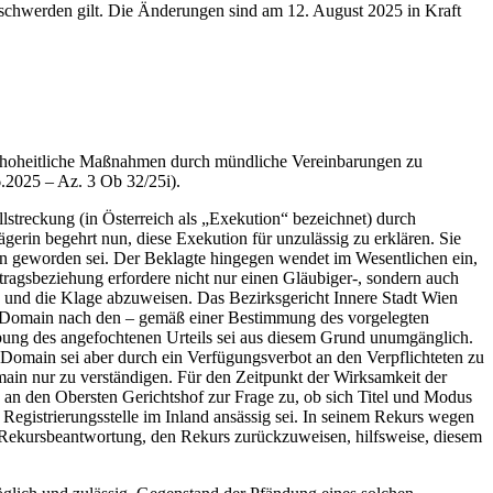
Beschwerden gilt. Die Änderungen sind am 12. August 2025 in Kraft
t, hoheitliche Maßnahmen durch mündliche Vereinbarungen zu
6.2025 – Az. 3 Ob 32/25i).
streckung (in Österreich als „Exekution“ bezeichnet) durch
gerin begehrt nun, diese Exekution für unzulässig zu erklären. Sie
in geworden sei. Der Beklagte hingegen wendet im Wesentlichen ein,
ragsbeziehung erfordere nicht nur einen Gläubiger-, sondern auch
g und die Klage abzuweisen. Das Bezirksgericht Innere Stadt Wien
 die Domain nach den – gemäß einer Bestimmung des vorgelegten
ebung des angefochtenen Urteils sei aus diesem Grund unumgänglich.
-Domain sei aber durch ein Verfügungsverbot an den Verpflichteten zu
main nur zu verständigen. Für den Zeitpunkt der Wirksamkeit der
s an den Obersten Gerichtshof zur Frage zu, ob sich Titel und Modus
egistrierungsstelle im Inland ansässig sei. In seinem Rekurs wegen
hrer Rekursbeantwortung, den Rekurs zurückzuweisen, hilfsweise, diesem