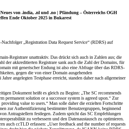
ues von .india, .nl und .no | Pfändung – Österreichs OGH
reffen Ende Oktober 2025 in Bukarest
-Nachfolger „Registration Data Request Service“ (RDRS) auf
n-Registrare unattraktiv. Das drückt sich auch in Zahlen aus; die
l der akkreditierten Registrare sank auch die Zahl der Domains, für
e Domain mit generischer Endung ist also eine Abfrage über das RDRS-
ichkeiten, gegen die von einer Domain ausgehenden
Jahre angelegten Testphase erreicht, standen daher nach allgemeiner
eitigen Dokument heißt es gleich zu Beginn: „The SC recommends
term permanent solution or a successor system is agreed upon.“ Zur
oviding value to users.“ Man solle daher die erzielten Fortschritte
men zur Authentifizierung bestimmter Benutzergruppen, beginnend
von Antragstellern festlegen. Zudem spricht das SC Empfehlungen
nteroperabilität zu verbessern und den Datenaustausch zu optimieren.
dern auch ccTLD erfassen: „User feedback and the number of requests