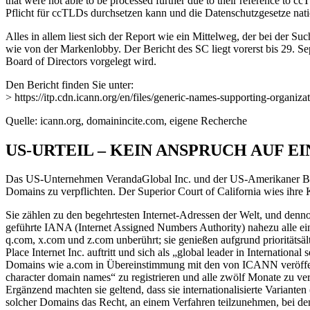
that were not able to be processed further due to their reference to 
Pflicht für ccTLDs durchsetzen kann und die Datenschutzgesetze nati
Alles in allem liest sich der Report wie ein Mittelweg, der bei der
wie von der Markenlobby. Der Bericht des SC liegt vorerst bis 29.
Board of Directors vorgelegt wird.
Den Bericht finden Sie unter:
> https://itp.cdn.icann.org/en/files/generic-names-supporting-organiz
Quelle: icann.org, domainincite.com, eigene Recherche
US-URTEIL – KEIN ANSPRUCH AUF E
Das US-Unternehmen VerandaGlobal Inc. und der US-Amerikaner Brya
Domains zu verpflichten. Der Superior Court of California wies ihre 
Sie zählen zu den begehrtesten Internet-Adressen der Welt, und dennoc
geführte IANA (Internet Assigned Numbers Authority) nahezu alle ei
q.com, x.com und z.com unberührt; sie genießen aufgrund prioritätsäl
Place Internet Inc. auftritt und sich als „global leader in Internat
Domains wie a.com in Übereinstimmung mit den von ICANN veröffentlic
character domain names“ zu registrieren und alle zwölf Monate zu ve
Ergänzend machten sie geltend, dass sie internationalisierte Varian
solcher Domains das Recht, an einem Verfahren teilzunehmen, bei dem