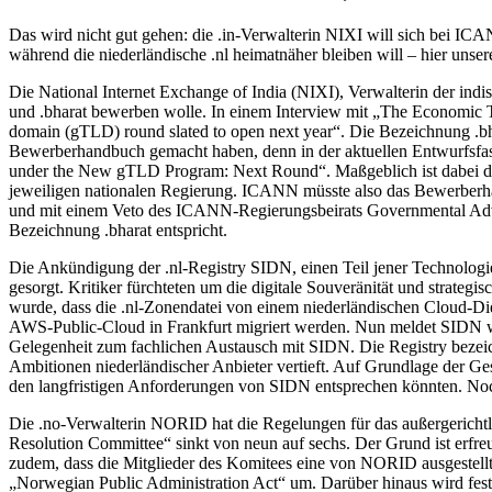
Das wird nicht gut gehen: die .in-Verwalterin NIXI will sich bei I
während die niederländische .nl heimatnäher bleiben will – hier unse
Die National Internet Exchange of India (NIXI), Verwalterin der ind
und .bharat bewerben wolle. In einem Interview mit „The Economic T
domain (gTLD) round slated to open next year“. Die Bezeichnung .bh
Bewerberhandbuch gemacht haben, denn in der aktuellen Entwurfsfassung
under the New gTLD Program: Next Round“. Maßgeblich ist dabei d
jeweiligen nationalen Regierung. ICANN müsste also das Bewerberhan
und mit einem Veto des ICANN-Regierungsbeirats Governmental Advisor
Bezeichnung .bharat entspricht.
Die Ankündigung der .nl-Registry SIDN, einen Teil jener Technologi
gesorgt. Kritiker fürchteten um die digitale Souveränität und strateg
wurde, dass die .nl-Zonendatei von einem niederländischen Cloud-Die
AWS-Public-Cloud in Frankfurt migriert werden. Nun meldet SIDN we
Gelegenheit zum fachlichen Austausch mit SIDN. Die Registry bezeich
Ambitionen niederländischer Anbieter vertieft. Auf Grundlage der Ge
den langfristigen Anforderungen von SIDN entsprechen könnten. Noch
Die .no-Verwalterin NORID hat die Regelungen für das außergerichtli
Resolution Committee“ sinkt von neun auf sechs. Der Grund ist erfreul
zudem, dass die Mitglieder des Komitees eine von NORID ausgestellte
„Norwegian Public Administration Act“ um. Darüber hinaus wird festge