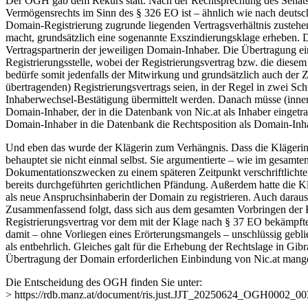
Der OGH gab dem Rekurs statt. Nach der Rechtsprechung des Senats s
Vermögensrechts im Sinn des § 326 EO ist – ähnlich wie nach deutsc
Domain-Registrierung zugrunde liegenden Vertragsverhältnis zustehen
macht, grundsätzlich eine sogenannte Exszindierungsklage erheben. Die 
Vertragspartnerin der jeweiligen Domain-Inhaber. Die Übertragung e
Registrierungsstelle, wobei der Registrierungsvertrag bzw. die die
bedürfe somit jedenfalls der Mitwirkung und grundsätzlich auch der 
übertragenden) Registrierungsvertrags seien, in der Regel in zwei S
Inhaberwechsel-Bestätigung übermittelt werden. Danach müsse (innerha
Domain-Inhaber, der in die Datenbank von Nic.at als Inhaber eingetra
Domain-Inhaber in die Datenbank die Rechtsposition als Domain-Inh
Und eben das wurde der Klägerin zum Verhängnis. Dass die Klägerin 
behauptet sie nicht einmal selbst. Sie argumentierte – wie im gesamte
Dokumentationszwecken zu einem späteren Zeitpunkt verschriftlichten
bereits durchgeführten gerichtlichen Pfändung. Außerdem hatte die Kl
als neue Anspruchsinhaberin der Domain zu registrieren. Auch daraus 
Zusammenfassend folgt, dass sich aus dem gesamten Vorbringen der K
Registrierungsvertrag vor dem mit der Klage nach § 37 EO bekämpften
damit – ohne Vorliegen eines Erörterungsmangels – unschlüssig gebli
als entbehrlich. Gleiches galt für die Erhebung der Rechtslage in Gib
Übertragung der Domain erforderlichen Einbindung von Nic.at mange
Die Entscheidung des OGH finden Sie unter:
> https://rdb.manz.at/document/ris.just.JJT_20250624_OGH0002