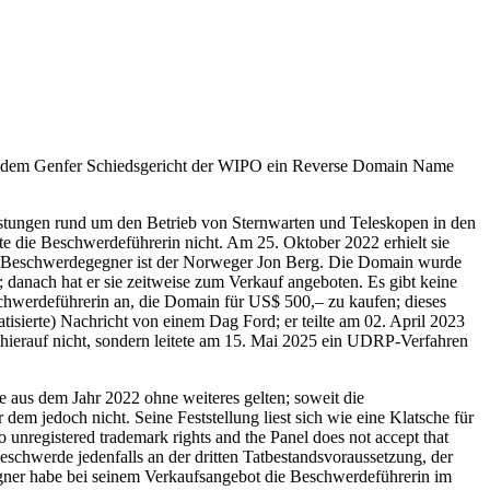
 vor dem Genfer Schiedsgericht der WIPO ein Reverse Domain Name
stungen rund um den Betrieb von Sternwarten und Teleskopen in den
e die Beschwerdeführerin nicht. Am 25. Oktober 2022 erhielt sie
t Beschwerdegegner ist der Norweger Jon Berg. Die Domain wurde
 danach hat er sie zeitweise zum Verkauf angeboten. Es gibt keine
schwerdeführerin an, die Domain für US$ 500,– zu kaufen; dieses
isierte) Nachricht von einem Dag Ford; er teilte am 02. April 2023
hierauf nicht, sondern leitete am 15. Mai 2025 ein UDRP-Verfahren
 aus dem Jahr 2022 ohne weiteres gelten; soweit die
em jedoch nicht. Seine Feststellung liest sich wie eine Klatsche für
o unregistered trademark rights and the Panel does not accept that
chwerde jedenfalls an der dritten Tatbestandsvoraussetzung, der
ner habe bei seinem Verkaufsangebot die Beschwerdeführerin im