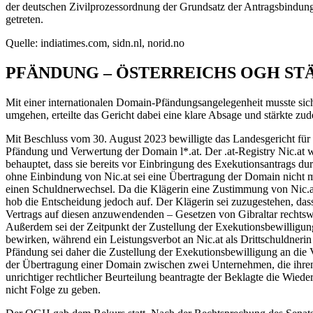
der deutschen Zivilprozessordnung der Grundsatz der Antragsbindung.
getreten.
Quelle: indiatimes.com, sidn.nl, norid.no
PFÄNDUNG – ÖSTERREICHS OGH STÄ
Mit einer internationalen Domain-Pfändungsangelegenheit musste sic
umgehen, erteilte das Gericht dabei eine klare Absage und stärkte zu
Mit Beschluss vom 30. August 2023 bewilligte das Landesgericht für
Pfändung und Verwertung der Domain l*.at. Der .at-Registry Nic.at wu
behauptet, dass sie bereits vor Einbringung des Exekutionsantrags 
ohne Einbindung von Nic.at sei eine Übertragung der Domain nicht mö
einen Schuldnerwechsel. Da die Klägerin eine Zustimmung von Nic.at 
hob die Entscheidung jedoch auf. Der Klägerin sei zuzugestehen, das
Vertrags auf diesen anzuwendenden – Gesetzen von Gibraltar rechtsw
Außerdem sei der Zeitpunkt der Zustellung der Exekutionsbewilligung
bewirken, während ein Leistungsverbot an Nic.at als Drittschuldnerin
Pfändung sei daher die Zustellung der Exekutionsbewilligung an die V
der Übertragung einer Domain zwischen zwei Unternehmen, die ihren 
unrichtiger rechtlicher Beurteilung beantragte der Beklagte die Wiede
nicht Folge zu geben.