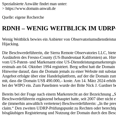
Spezialisierte Anwälte findet man unter:
> https://www.domain-anwalt.de
Quelle: eigene Recherche
RDNH – WENIG WEITBLICK IM UDRP
Wenig Weitblick bewies ein Anbieter von Observatoriumsdienstleist
Hijacking.
Die Beschwerdeführerin, die Sierra Remote Observatories LLC, biet
Ausläufern des Fresno-County (US-Bundesstaat Kalifornien) an. Hinw
vom US-Patent- und Markenamt eine US-Dienstleistungsmarkenregis
erstmals am 04. Oktober 1994 registriert. Berg selbst hatt die Doma
Hinweise darauf, dass die Domain jemals zu einer Website mit subst
Angebot erfolgte über eine Handelsplattform, auf der die Domain zum 
mit, dass die Domain US$ 490.000,– koste. Am 14. März 2024 erhöhte
bei der WIPO ein. Zum Panelisten wurde der Brite Nick J. Gardner bes
Bereits bei der Frage nach einem Markenrecht an der Bezeichnung „SR
Beschwerdeführerin ergänzend behauptet hatte, seit 2007 über nicht e
die (immerhin anwaltlich vertretene) Beschwerdeführerin: „In the prese
claim.“ Den zweiten UDRP-Prüfungspunkt zu Rechten oder berechtigte
bösgläubigen Registrierung und Nutzung der Domain durch den Besc