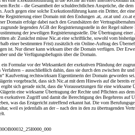
ei eine Exekutionsführung in die Rechte an einer Internet-Domain mö
hem Recht – die Gesamtheit der schuldrechtlichen Ansprüche, die dem 
. Auch gegen eine solche Exekutionsführung kann ein Dritter, der eine
Registrierung einer Domain mit den Endungen .at, .or.at und .co.at erfo
iner Domain erfolge dabei nach den Grundsätzen der Vertragsübernahme
sem zugrunde liegenden AGB der Registrierungsstelle in der Regel näh
Zustimmung der jeweiligen Registrierungsstelle. Die Übertragung einer 
chritten ab: Zunächst müsse Nic.at eine schriftliche, sowohl vom bish
lb einer bestimmten Frist) zusätzlich ein Online-Auftrag des Übernehm
gen ist. Nur dieser kann wirksam über die Domain verfügen. Der Erwerbe
aber und die Verfügungsbefugnis über die Domain.
ein Formular vor der Wirksamkeit der exekutiven Pfändung der zugrund
n Verfahren – ausschließlich dahin, dass sie durch den zwischen ihr un
“ Kaufvertrag rechtswirksam Eigentümerin der Domain geworden sei. De
ägerin vorgebracht, dass sich Nic.at mit dem Hinweis auf die bereits e
ergibt sich gerade nicht, dass die Voraussetzungen für eine wirksame 
lägerin eine wirksame Übertragung der Rechte und Pflichten aus dem 
 exekutiven Zugriff und damit die Berechtigung des Begehrens auf Unz
eben, was das Erstgericht zutreffend erkannt hat. Die vom Berufungsge
raltar, weil es jedenfalls an der – nach den in den zu übertragenden V
lt.
_0030OB00032_25I0000_000