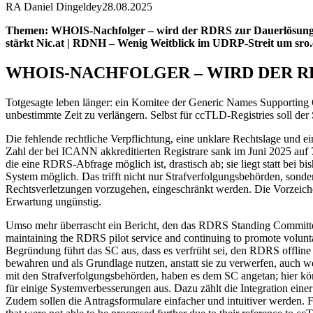
RA Daniel Dingeldey
28.08.2025
Themen: WHOIS-Nachfolger – wird der RDRS zur Dauerlösung? | 
stärkt Nic.at | RDNH – Wenig Weitblick im UDRP-Streit um sro.c
WHOIS-NACHFOLGER – WIRD DER R
Totgesagte leben länger: ein Komitee der Generic Names Supportin
unbestimmte Zeit zu verlängern. Selbst für ccTLD-Registries soll der 
Die fehlende rechtliche Verpflichtung, eine unklare Rechtslage und 
Zahl der bei ICANN akkreditierten Registrare sank im Juni 2025 auf 7
die eine RDRS-Abfrage möglich ist, drastisch ab; sie liegt statt bei
System möglich. Das trifft nicht nur Strafverfolgungsbehörden, sond
Rechtsverletzungen vorzugehen, eingeschränkt werden. Die Vorzeichen
Erwartung ungünstig.
Umso mehr überrascht ein Bericht, den das RDRS Standing Committe
maintaining the RDRS pilot service and continuing to promote voluntary
Begründung führt das SC aus, dass es verfrüht sei, den RDRS offline 
bewahren und als Grundlage nutzen, anstatt sie zu verwerfen, auch
mit den Strafverfolgungsbehörden, haben es dem SC angetan; hier k
für einige Systemverbesserungen aus. Dazu zählt die Integration einer
Zudem sollen die Antragsformulare einfacher und intuitiver werden.