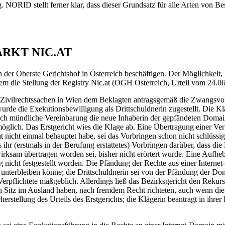
 NORID stellt ferner klar, dass dieser Grundsatz für alle Arten von 
RKT NIC.AT
h der Oberste Gerichtshof in Österreich beschäftigen. Der Möglichkei
dem die Stellung der Registry Nic.at (OGH Österreich, Urteil vom 24.0
 Zivilrechtssachen in Wien dem Beklagten antragsgemäß die Zwangsvoll
rde die Exekutionsbewilligung als Drittschuldnerin zugestellt. Die Klä
durch mündliche Vereinbarung die neue Inhaberin der gepfändeten Doma
glich. Das Erstgericht wies die Klage ab. Eine Übertragung einer Vert
nicht einmal behauptet habe, sei das Vorbringen schon nicht schlüssi
s ihr (erstmals in der Berufung erstattetes) Vorbringen darüber, dass
irksam übertragen worden sei, bisher nicht erörtert wurde. Eine Aufh
 nicht festgestellt worden. Die Pfändung der Rechte aus einer Internet
 unterbleiben könne; die Drittschuldnerin sei von der Pfändung der Do
erpflichtete maßgeblich. Allerdings ließ das Bezirksgericht den Rekur
Sitz im Ausland haben, nach fremdem Recht richteten, auch wenn die R
rherstellung des Urteils des Erstgerichts; die Klägerin beantragt in i