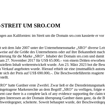
-STREIT UM SRO.COM
ungen aus Kalifornien: im Streit um die Domain sro.com kassierte er
et seit dem Jahr 2007 unter der Unternehmensmarke „SRO“ diverse Lei
eise auf die Größe des Unternehmens oder auf ihre Bekanntheit macht
trierung für die Marke „SRO“. Inhaber der Domain sro.com und dami
in am 27. November 2017 für US$ 65.000,– von einem Dritten erworben;
anziellem Inhalt weiterentwickelt wurde. Am 23. März 2023 bot die Be
Verkauf angeboten wurde. Hierauf erhielt sie eine (mutmaßlich automat
 sich der Preis auf US$ 690.000,–. Die Beschwerdeführerin reagierte 
tellt.
O“ hatte Gardner erste Zweifel. Zwar ließ er die Dienstleistungsmarke
ingetragene Markenrechte an dem Begriff „SRO“ zu verfügen, folgte er d
nt case there is a complete lack of any evidence supporting the claim t
n Interessen an der Domain übersprang Gardner dann ganz, da die Bes
hwerdegegner, scheiterte. Soweit behauptet wurde, der Beschwerdegeg