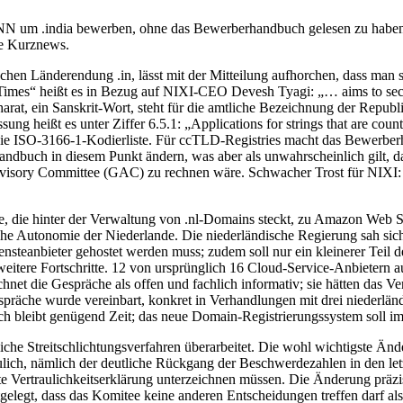
CANN um .india bewerben, ohne das Bewerberhandbuch gelesen zu haben.
re Kurznews.
ischen Länderendung .in, lässt mit der Mitteilung aufhorchen, dass m
imes“ heißt es in Bezug auf NIXI-CEO Devesh Tyagi: „… aims to secure
arat, ein Sanskrit-Wort, steht für die amtliche Bezeichnung der Rep
 heißt es unter Ziffer 6.5.1: „Applications for strings that are country
ie ISO-3166-1-Kodierliste. Für ccTLD-Registries macht das Bewerbe
dbuch in diesem Punkt ändern, was aber als unwahrscheinlich gilt, da
y Committee (GAC) zu rechnen wäre. Schwacher Trost für NIXI: es gibt
e, die hinter der Verwaltung von .nl-Domains steckt, zu Amazon Web S
ische Autonomie der Niederlande. Die niederländische Regierung sah sic
nsteanbieter gehostet werden muss; zudem soll nur ein kleinerer Teil 
itere Fortschritte. 12 von ursprünglich 16 Cloud-Service-Anbietern a
net die Gespräche als offen und fachlich informativ; sie hätten das V
spräche wurde vereinbart, konkret in Verhandlungen mit drei niederlän
 bleibt genügend Zeit; das neue Domain-Registrierungssystem soll im
che Streitschlichtungsverfahren überarbeitet. Die wohl wichtigste Änd
ich, nämlich der deutliche Rückgang der Beschwerdezahlen in den letzte
 Vertraulichkeitserklärung unterzeichnen müssen. Die Änderung präzisi
legt, dass das Komitee keine anderen Entscheidungen treffen darf als 