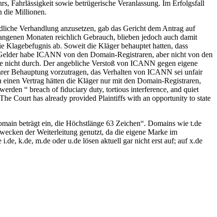
s, Fahrlässigkeit sowie betrügerische Veranlassung. Im Erfolgsfall
 die Millionen.
dliche Verhandlung anzusetzen, gab das Gericht dem Antrag auf
rgangenen Monaten reichlich Gebrauch, blieben jedoch auch damit
ie Klagebefugnis ab. Soweit die Kläger behauptet hatten, dass
h; Gelder habe ICANN von den Domain-Registraren, aber nicht von den
sie nicht durch. Der angebliche Verstoß von ICANN gegen eigene
 ihrer Behauptung vorzutragen, das Verhalten von ICANN sei unfair
 einen Vertrag hätten die Kläger nur mit den Domain-Registraren,
rden “ breach of fiduciary duty, tortious interference, and quiet
The Court has already provided Plaintiffs with an opportunity to state
main beträgt ein, die Höchstlänge 63 Zeichen“. Domains wie t.de
cken der Weiterleitung genutzt, da die eigene Marke im
, k.de, m.de oder u.de lösen aktuell gar nicht erst auf; auf x.de