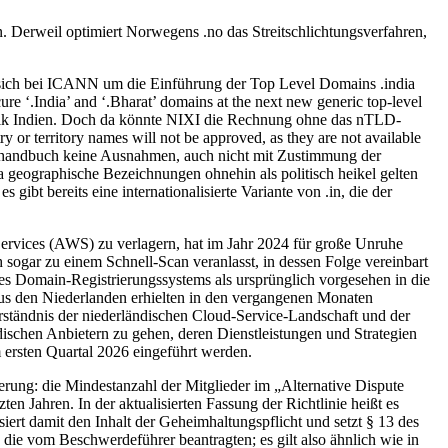
 Derweil optimiert Norwegens .no das Streitschlichtungsverfahren,
an sich bei ICANN um die Einführung der Top Level Domains .india
 ‘.India’ and ‘.Bharat’ domains at the next new generic top-level
ublik Indien. Doch da könnte NIXI die Rechnung ohne das nTLD-
 or territory names will not be approved, as they are not available
rhandbuch keine Ausnahmen, auch nicht mit Zustimmung der
 geographische Bezeichnungen ohnehin als politisch heikel gelten
 bereits eine internationalisierte Variante von .in, die der
ervices (AWS) zu verlagern, hat im Jahr 2024 für große Unruhe
h sogar zu einem Schnell-Scan veranlasst, in dessen Folge vereinbart
des Domain-Registrierungssystems als ursprünglich vorgesehen in die
us den Niederlanden erhielten in den vergangenen Monaten
erständnis der niederländischen Cloud-Service-Landschaft und der
dischen Anbietern zu gehen, deren Dienstleistungen und Strategien
 ersten Quartal 2026 eingeführt werden.
erung: die Mindestanzahl der Mitglieder im „Alternative Dispute
n Jahren. In der aktualisierten Fassung der Richtlinie heißt es
ert damit den Inhalt der Geheimhaltungspflicht und setzt § 13 des
die vom Beschwerdeführer beantragten; es gilt also ähnlich wie in