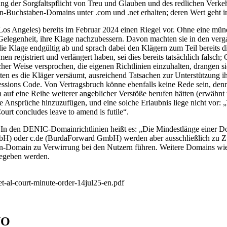
ng der Sorgfaltspflicht von Treu und Glauben und des redlichen Verkehr
in-Buchstaben-Domains unter .com und .net erhalten; deren Wert geht in
Los Angeles) bereits im Februar 2024 einen Riegel vor. Ohne eine mün
h Gelegenheit, ihre Klage nachzubessern. Davon machten sie in den ve
die Klage endgültig ab und sprach dabei den Klägern zum Teil bereits d
 registriert und verlängert haben, sei dies bereits tatsächlich falsc
er Weise versprochen, die eigenen Richtlinien einzuhalten, drangen 
ätten es die Kläger versäumt, ausreichend Tatsachen zur Unterstützung
ssions Code. Von Vertragsbruch könne ebenfalls keine Rede sein, denn
auf eine Reihe weiterer angeblicher Verstöße berufen hätten (erwähnt we
eue Ansprüche hinzuzufügen, und eine solche Erlaubnis liege nicht vor: „
Court concludes leave to amend is futile“.
In den DENIC-Domainrichtlinien heißt es: „Die Mindestlänge einer Do
) oder c.de (BurdaForward GmbH) werden aber ausschließlich zu Zwe
Domain zu Verwirrung bei den Nutzern führen. Weitere Domains wie i.de
gegeben werden.
-et-al-court-minute-order-14jul25-en.pdf
NO