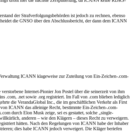
lerdings droht hier die nächste Zersplitterung, da ICANN keine RDRS-
rstand der Strafverfolgungsbehörden ist jedoch zu rechnen, ebenso
ntscheidet die GNSO über den Abschlussbericht, der dann dem ICANN
-Verwaltung ICANN klageweise zur Zuteilung von Ein-Zeichen-.com-
verstorbene Internet-Pionier Jon Postel über die seinerzeit von ihm
om, .net sowie .org registriert. Im Fall von .com blieben lediglich
rte die VerandaGlobal Inc., die im geschäftlichen Verkehr als First
lman von ICANN das alleinige Recht, bestimmte Ein-Zeichen-.com-
om durch Elon Musk zeige, sei es gestattet, solche „single-
illkürlich, anderen – wie den Klägern – dieses Recht zu verweigern.
 registriert hätten. Nach den Regelungen von ICANN habe der Inhaber
strieren; dies habe ICANN jedoch verweigert. Die Kläger beriefen