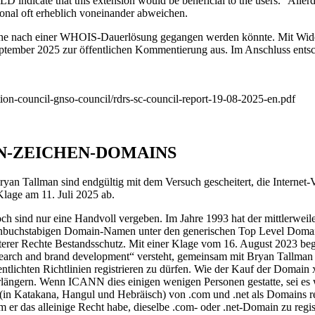
ccTLD indicate that this extension would be beneficial to the users.“ Al
onal oft erheblich voneinander abweichen.
 Suche nach einer WHOIS-Dauerlösung gegangen werden könnte. Mit Wide
 September 2025 zur öffentlichen Kommentierung aus. Im Anschluss e
ation-council-gnso-council/rdrs-sc-council-report-19-08-2025-en.pdf
IN-ZEICHEN-DOMAINS
n Tallman sind endgültig mit dem Versuch gescheitert, die Internet
Klage am 11. Juli 2025 ab.
h sind nur eine Handvoll vergeben. Im Jahre 1993 hat der mittlerweile 
nbuchstabigen Domain-Namen unter den generischen Top Level Domains .c
terer Rechte Bestandsschutz. Mit einer Klage vom 16. August 2023 begeh
ional search and brand development“ versteht, gemeinsam mit Bryan Tal
hten Richtlinien registrieren zu dürfen. Wie der Kauf der Domain x.c
rlängern. Wenn ICANN dies einigen wenigen Personen gestatte, sei es w
ten (in Katakana, Hangul und Hebräisch) von .com und .net als Domains
 er das alleinige Recht habe, dieselbe .com- oder .net-Domain zu regi