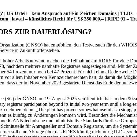
US-Urteil – kein Anspruch auf Ein-Zeichen-Domains | TLDs – Ne
om | law.ai – künstliches Recht für US$ 350.000,– | RIPE 91 – T
DRS ZUR DAUERLÖSUNG?
g Organization (GNSO) hat empfohlen, den Testversuch für den WHOIS
Service in Zukunft offenstehen.
ein hoher Arbeitsaufwand machen die Teilnahme am RDRS für viele Domai
8, nachdem mehrere namhafte Registrare ausgestiegen sind. Mit der Zah
 bisher 54 Prozent nur noch bei 47 Prozent. Für nicht einmal jede zweit
ern vor allem Inhaber von Kennzeichenrechten hart, da damit die Mögl
, dass der im November 2023 gestartete Dienst das Ende der auf zwei 
e (SC) der GNSO am 19. August 2025 veröffentlicht hat. In dem 90-s
 registrar participation beyond its initial two-year term until a long-
zu nehmen, denn: „The pilot has proven somewhat useful as a stopgap, pr
 wenn es künftig zu Änderungen kommen wird. Besonders die Mechanis
önne ICANN technische und administrative Standards für diese Gruppe 
 Schnittstelle für Antragsteller und Domain-Registrare, um die Systemi
 Ferner soll eine Abfrage über das RDRS künftig nicht nur gTLDs, son