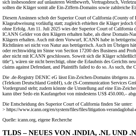
sich insbesondere auf unlauteren Wettbewerb, Vertragsbruch, Verletzu
sollten die Kläger somit alle Ein-Ziffern-Domains sowie zahlreiche E
Diesem Ansinnen schob der Superior Court of California (County of 
Klageabweisung vorläufig statt; zugleich erhielten die Kläger jedoc
ohne Erfolg. Am 11. Juli 2025 wies der Superior Court of California 
ICANN Gelder von den Klägern erhalten habe, als diese Domain-Namen
Klägern erhalten. Auch mit dem Vorwurf, ICANN habe in betrügerisch
Richtlinien sei nicht von Natur aus betrügerisch. Auch im Übrigen h
oder rechtswidrig im Sinne von Section 17200 des Business and Profe
aber nicht mit ICANN geschlossen. Soweit sich die Kläger schließlich 
title“), wären sie nicht berechtigt, ohne die Erlaubnis des Gerichts n
claims against Defendant, and Plaintiffs failed to do so. As such, the 
Die .de-Registry DENIC eG lässt Ein-Zeichen-Domains übrigens zu. 
(Telekom Deutschland GmbH), s.de (S-Communication Services GmbH
Vordergrund steht; zudem könnte die Umstellung auf eine Ein-Zeichen-
kann über Sedo ein Kaufangebot von mindestens US$ 450.000,– ab
Die Entscheidung des Superior Court of California finden Sie unter:
> https://www.icann.org/en/system/files/files/litigation-verandaglobal
Quelle: icann.org, eigene Recherche
TLDS – NEUES VON .INDIA, .NL UND .