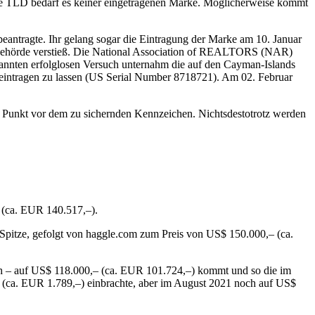
sche TLD bedarf es keiner eingetragenen Marke. Möglicherweise kommt
antragte. Ihr gelang sogar die Eintragung der Marke am 10. Januar
er Behörde verstieß. Die National Association of REALTORS (NAR)
annten erfolglosen Versuch unternahm die auf den Cayman-Islands
e eintragen zu lassen (US Serial Number 8718721). Am 02. Februar
m Punkt vor dem zu sichernden Kennzeichen. Nichtsdestotrotz werden
 (ca. EUR 140.517,–).
 Spitze, gefolgt von haggle.com zum Preis von US$ 150.000,– (ca.
ich – auf US$ 118.000,– (ca. EUR 101.724,–) kommt und so die im
5,– (ca. EUR 1.789,–) einbrachte, aber im August 2021 noch auf US$