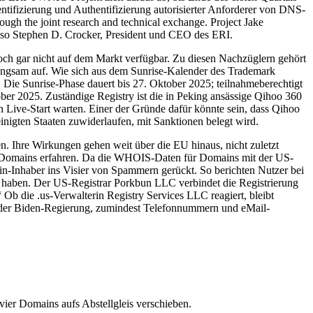
entifizierung und Authentifizierung autorisierter Anforderer von DNS-
ough the joint research and technical exchange. Project Jake
, so Stephen D. Crocker, President und CEO des ERI.
ch gar nicht auf dem Markt verfügbar. Zu diesen Nachzüglern gehört
 langsam auf. Wie sich aus dem Sunrise-Kalender des Trademark
 Die Sunrise-Phase dauert bis 27. Oktober 2025; teilnahmeberechtigt
er 2025. Zuständige Registry ist die in Peking ansässige Qihoo 360
ren Live-Start warten. Einer der Gründe dafür könnte sein, dass Qihoo
inigten Staaten zuwiderlaufen, mit Sanktionen belegt wird.
 Ihre Wirkungen gehen weit über die EU hinaus, nicht zuletzt
us-Domains erfahren. Da die WHOIS-Daten für Domains mit der US-
n-Inhaber ins Visier von Spammern gerückt. So berichten Nutzer bei
 haben. Der US-Registrar Porkbun LLC verbindet die Registrierung
Ob die .us-Verwalterin Registry Services LLC reagiert, bleibt
r der Biden-Regierung, zumindest Telefonnummern und eMail-
ier Domains aufs Abstellgleis verschieben.