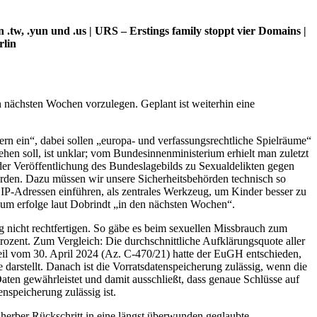
tw, .yun und .us | URS – Erstings family stoppt vier Domains |
rlin
nächsten Wochen vorzulegen. Geplant ist weiterhin eine
n ein“, dabei sollen „europa- und verfassungsrechtliche Spielräume“
n soll, ist unklar; vom Bundesinnenministerium erhielt man zuletzt
der Veröffentlichung des Bundeslagebilds zu Sexualdelikten gegen
rden. Dazu müssen wir unsere Sicherheitsbehörden technisch so
 IP-Adressen einführen, als zentrales Werkzeug, um Kinder besser zu
ium erfolge laut Dobrindt „in den nächsten Wochen“.
g nicht rechtfertigen. So gäbe es beim sexuellen Missbrauch zum
 Prozent. Zum Vergleich: Die durchschnittliche Aufklärungsquote aller
rteil vom 30. April 2024 (Az. C‑470/21) hatte der EuGH entschieden,
darstellt. Danach ist die Vorratsdatenspeicherung zulässig, wenn die
ten gewährleistet und damit ausschließt, dass genaue Schlüsse auf
nspeicherung zulässig ist.
 herber Rückschritt in eine längst überwunden geglaubte