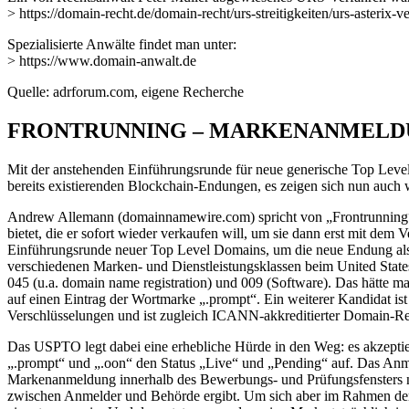
> https://domain-recht.de/domain-recht/urs-streitigkeiten/urs-asterix
Spezialisierte Anwälte findet man unter:
> https://www.domain-anwalt.de
Quelle: adrforum.com, eigene Recherche
FRONTRUNNING – MARKENANMELD
Mit der anstehenden Einführungsrunde für neue generische Top Level
bereits existierenden Blockchain-Endungen, es zeigen sich nun auc
Andrew Allemann (domainnamewire.com) spricht von „Frontrunning“,
bietet, die er sofort wieder verkaufen will, um sie dann erst mit de
Einführungsrunde neuer Top Level Domains, um die neue Endung als d
verschiedenen Marken- und Dienstleistungsklassen beim United State
045 (u.a. domain name registration) und 009 (Software). Das hätte 
auf einen Eintrag der Wortmarke „.prompt“. Ein weiterer Kandidat i
Verschlüsselungen und ist zugleich ICANN-akkreditierter Domain-Reg
Das USPTO legt dabei eine erhebliche Hürde in den Weg: es akzeptie
„.prompt“ und „.oon“ den Status „Live“ und „Pending“ auf. Das Anme
Markenanmeldung innerhalb des Bewerbungs- und Prüfungsfensters neu
zwischen Anmelder und Behörde ergibt. Um sich aber im Rahmen d