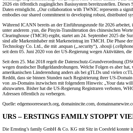
2026 ein öffentlich zugängliches Basissystem bereitzustellen. Dieses 
Daten ermöglicht. „Our collaboration with TWNIC represents a signifi
embodies our shared commitment to developing robust, distributed sy
Während ICANN bereits an der Einführungsrunde für 2026 arbeitet, 
unter anderem .yun, die Pinyin-Transliteration des chinesischen Wor
Clearinghouse (TMCH) ergibt, startet am 24. September 2025 die Sunr
sind alle Markeninhaber mit Markeneintrag im TMCH. Die Phase der a
Technology Co. Ltd., die mit .anquan („.security“), .shouji (.cellpho
seit dem 05. Juni 2020 von der US-Regierung wegen Aktivitäten, die d
Seit dem 25. Mai 2018 regelt die Datenschutz-Grundverordnung (DSG
wegen drastischer Bußgeldandrohungen. Welche Folgen es aber hat, 
amerikanischen Länderendung anders als bei gTLDs und vielen ccTLDs
Reddit, dass sie binnen Stunden nach Registrierung ihrer US-Domai
von .us-Domains inzwischen mit folgendem Hinweis: „Your data will b
abzuwarten. Bisher hat die US-Regierung Registraren verboten, WHO
Adressen öffentlich zu verbergen.
Quelle: edgemoorresearch.org, domainincite.com, domainnamewire.
URS – ERSTINGS FAMILY STOPPT VI
Die Ernsting’s family GmbH & Co. KG mit Sitz in Coesfeld konnte im