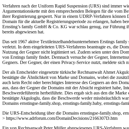
Verfahren nach der Uniform Rapid Suspension (URS) sind immer wiede
Argumentationskette mit den entsprechenden Belegen für die vom Be
ihrer Registrierung gesperrt. Nur in einem UDRP-Verfahren können Do
Domain für die aktuelle Registrierungsperiode zu erlangen, haben b
Ernsting’s family GmbH & Co. KG war schlau genug, zur Führung ihre
bereits abgewiesen hat.
Das seit 1967 aktive Textileinzelhandelsunternehmen Erstings family 
verletzt. In dem eingeleiteten URS-Verfahrens beantragte es, die D
Nutzung der Gegner nicht legitimiert sei. Zudem seien unter den Dom
von Erstings family findet. Demnach versuche der Gegner, Internetnu
Gegners. Der Gegner, der einen Privacy-Service nutzt, meldete sich n
Der als Entscheider eingesetzte türkische Rechtsanwalt Ahmet Akg
bestätigte die Ähnlichkeit von Marke und Domains, wobei die zusätzl
auch kein Recht oder berechtigtes Interesse des Gegners an den Do
aus, dass der Gegner die Domains mit der Absicht registriert habe, 
Beschwerdeführerin herbeiführte. Dies ergab sich aus den die Mar
bestätigte Akguloglu, dass die Beschwerde weder missbräuchlich war 
Domains ernstingse-family.shop, ernstings-family.baby, ernstings-fam
Die URS-Entscheidung über die Domains ernstingse-family.shop, ernsti
> https://www.adrforum.com/DomainDecisions/2166307D.htm
Ein von Rechtsanwalt Peter Müller abgewiesenes URS-Verfahren w