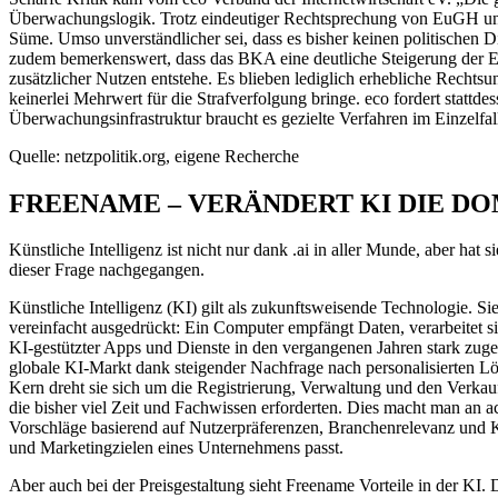
Überwachungslogik. Trotz eindeutiger Rechtsprechung von EuGH und 
Süme. Umso unverständlicher sei, dass es bisher keinen politischen
zudem bemerkenswert, dass das BKA eine deutliche Steigerung der Er
zusätzlicher Nutzen entstehe. Es blieben lediglich erhebliche Rechtsu
keinerlei Mehrwert für die Strafverfolgung bringe. eco fordert statt
Überwachungsinfrastruktur braucht es gezielte Verfahren im Einzelfa
Quelle: netzpolitik.org, eigene Recherche
FREENAME – VERÄNDERT KI DIE DO
Künstliche Intelligenz ist nicht nur dank .ai in aller Munde, aber 
dieser Frage nachgegangen.
Künstliche Intelligenz (KI) gilt als zukunftsweisende Technologie. S
vereinfacht ausgedrückt: Ein Computer empfängt Daten, verarbeitet si
KI-gestützter Apps und Dienste in den vergangenen Jahren stark zug
globale KI-Markt dank steigender Nachfrage nach personalisierten 
Kern dreht sie sich um die Registrierung, Verwaltung und den Verk
die bisher viel Zeit und Fachwissen erforderten. Dies macht man an a
Vorschläge basierend auf Nutzerpräferenzen, Branchenrelevanz und 
und Marketingzielen eines Unternehmens passt.
Aber auch bei der Preisgestaltung sieht Freename Vorteile in der KI. 