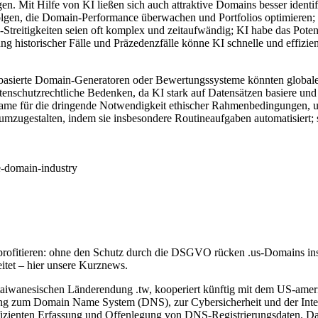
n. Mit Hilfe von KI ließen sich auch attraktive Domains besser identif
, die Domain-Performance überwachen und Portfolios optimieren; das 
n-Streitigkeiten seien oft komplex und zeitaufwändig; KI habe das Pote
ng historischer Fälle und Präzedenzfälle könne KI schnelle und effizi
-basierte Domain-Generatoren oder Bewertungssysteme könnten globale 
enschutzrechtliche Bedenken, da KI stark auf Datensätzen basiere und
name für die dringende Notwendigkeit ethischer Rahmenbedingungen, um
zugestalten, indem sie insbesondere Routineaufgaben automatisiert; 
he-domain-industry
 profitieren: ohne den Schutz durch die DSGVO rücken .us-Domains in
tet – hier unsere Kurznews.
wanesischen Länderendung .tw, kooperiert künftig mit dem US-amerik
hung zum Domain Name System (DNS), zur Cybersicherheit und der Inter
 effizienten Erfassung und Offenlegung von DNS-Registrierungsdaten. D