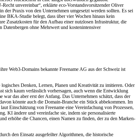
Recht unvereinbar“, erklärte eco-Vorstandsvorsitzender Oliver
in der Praxis von den Unternehmen umgesetzt werden sollten. Es sei
ine BKA-Studie belegt, dass über vier Wochen hinaus kein
re Zusatzkosten für den Aufbau einer nutzlosen Infrastruktur, die
en an Datenbergen ohne Mehrwert und kostenintensiver
 für ihre Web3-Domains bekannte Freename AG aus der Schweiz ist
e logisches Denken, Lernen, Planen und Kreativität zu imitieren. Oder
lässt sich kaum verlässlich vorhersagen, auch wenn die Entwicklung
 war das aber erst der Anfang. Das Unternehmen schätzt, dass der
nd davon könnte auch die Domain-Branche ein Stück abbekommen. Im
t laut Einschätzung von Freename eine Vereinfachung von Prozessen,
g. KI ändere und vereinfache sie, indem sie personalisierte
 und erhöhe die Chancen, einen Namen zu finden, der zu den Marken-
urch den Einsatz ausgefeilter Algorithmen, die historische