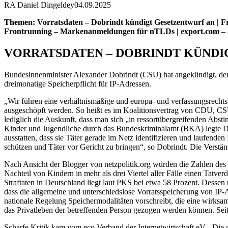
RA Daniel Dingeldey
04.09.2025
Themen: Vorratsdaten – Dobrindt kündigt Gesetzentwurf an | Fre
Frontrunning – Markenanmeldungen für nTLDs | export.com – aus
VORRATSDATEN – DOBRINDT KÜND
Bundesinnenminister Alexander Dobrindt (CSU) hat angekündigt, den
dreimonatige Speicherpflicht für IP-Adressen.
„Wir führen eine verhältnismäßige und europa- und verfassungsrecht
ausgeschöpft werden. So heißt es im Koalitionsvertrag von CDU, CSU
lediglich die Auskunft, dass man sich „in ressortübergreifenden Abs
Kinder und Jugendliche durch das Bundeskriminalamt (BKA) legte Dob
ausstatten, dass sie Täter gerade im Netz identifizieren und laufen
schützen und Täter vor Gericht zu bringen“, so Dobrindt. Die Verstä
Nach Ansicht der Blogger von netzpolitik.org würden die Zahlen des 
Nachteil von Kindern in mehr als drei Viertel aller Fälle einen Tatve
Straftaten in Deutschland liegt laut PKS bei etwa 58 Prozent. Dessen
dass die allgemeine und unterschiedslose Vorratsspeicherung von IP-A
nationale Regelung Speichermodalitäten vorschreibt, die eine wirksa
das Privatleben der betreffenden Person gezogen werden können. Seit
Scharfe Kritik kam vom eco Verband der Internetwirtschaft eV. „Die 