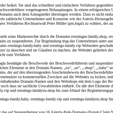
r heikel. Sie sind das schnellere und einfachere Verfahren gegenüber
schwerdeführer vorgetragenen Behauptungen. In einem erfolgreichen U
mains auch dem Antragsteller übertragen werden. Dass es nicht einfac
ereits zahlreiche Unternehmen und Konzerne wie der Asterix-Herausgeb
s Verfahrens Rechtsanwalt Peter Müller (pm.legal) zu wählen, der au
sieht seine Markenrechte durch die Domains ernstingse-family.shop, ern
omains zu suspendieren. Zur Begründung trug das Unternehmen unter a
ains ernstings-family.baby und ernstings-family.vip Webseiten geschalt
tzer zu täuschen und sie Glauben zu machen, die Websites gehörten de
icht zum Verfahren.
uloglu bestätigte die Beschwerde der Beschwerdeführerin und suspen
ichen Elemente in den Domain-Namen, „eu“, „se“, „.shop“, „.baby“ und „
mains, der auf den überzeugenden Anscheinsbeweis der Beschwerdeführ
Internetnutzer zu kommerziellen Zwecken auf die Websites zu locken, i
ke enthaltenden Domain-Namen und den Webshops mit dem Logo der Be
noch dass sie sachliche Unwahrheiten enthielt. Da alle drei Elemente 
ily.vip und ernstings-familyeu.shop bis zum Ablauf der Registrierungsp
ngs-family.baby, ernstings-family.vip und ernstings-familyeu.shop fin
ar das auf Suspendierung von 16 Asterix-Park-Domains (Forum Clai