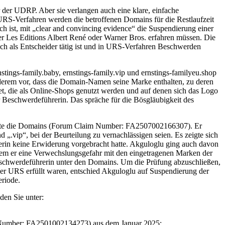
 der UDRP. Aber sie verlangen auch eine klare, einfache
RS-Verfahren werden die betroffenen Domains für die Restlaufzeit
h ist, mit „clear and convincing evidence“ die Suspendierung einer
er Les Editions Albert René oder Warner Bros. erfahren müssen. Die
ch als Entscheider tätig ist und in URS-Verfahren Beschwerden
stings-family.baby, ernstings-family.vip und ernstings-familyeu.shop
nderem vor, dass die Domain-Namen seine Marke enthalten, zu deren
et, die als Online-Shops genutzt werden und auf denen sich das Logo
r Beschwerdeführerin. Das spräche für die Bösgläubigkeit des
dierte die Domains (Forum Claim Number: FA2507002166307). Er
.vip“, bei der Beurteilung zu vernachlässigen seien. Es zeigte sich
erin keine Erwiderung vorgebracht hatte. Akguloglu ging auch davon
ndem er eine Verwechslungsgefahr mit den eingetragenen Marken der
schwerdeführerin unter den Domains. Um die Prüfung abzuschließen,
der URS erfüllt waren, entschied Akguloglu auf Suspendierung der
eriode.
den Sie unter:
m Number: FA2501002134273) aus dem Januar 2025: