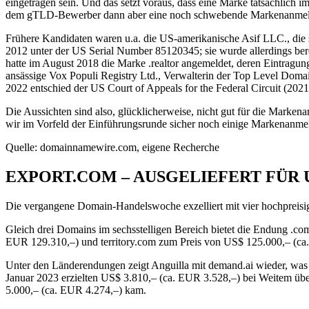
eingetragen sein. Und das setzt voraus, dass eine Marke tatsächlich
dem gTLD-Bewerber dann aber eine noch schwebende Markenanmel
Frühere Kandidaten waren u.a. die US-amerikanische Asif LLC., die 
2012 unter der US Serial Number 85120345; sie wurde allerdings be
hatte im August 2018 die Marke .realtor angemeldet, deren Eintrag
ansässige Vox Populi Registry Ltd., Verwalterin der Top Level Domai
2022 entschied der US Court of Appeals for the Federal Circuit (2
Die Aussichten sind also, glücklicherweise, nicht gut für die Mark
wir im Vorfeld der Einführungsrunde sicher noch einige Markenan
Quelle: domainnamewire.com, eigene Recherche
EXPORT.COM – AUSGELIEFERT FÜR US
Die vergangene Domain-Handelswoche exzelliert mit vier hochpreis
Gleich drei Domains im sechsstelligen Bereich bietet die Endung .co
EUR 129.310,–) und territory.com zum Preis von US$ 125.000,– (ca
Unter den Länderendungen zeigt Anguilla mit demand.ai wieder, was 
Januar 2023 erzielten US$ 3.810,– (ca. EUR 3.528,–) bei Weitem übers
5.000,– (ca. EUR 4.274,–) kam.