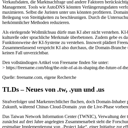
Verkaufsdaten, die Marktnachfrage und andere Faktoren berücksichtige
Management. Tools wie AutoDNS könnten Verlängerungsdaten verfolgen
maximieren. Selbst die Juristen unter uns könnten profitieren. Domai
Beilegung von Streitigkeiten zu beschleunigen. Durch die Untersuchu
herkömmlicher Methoden reduzieren.
Als eierlegende Wollmilchsau dürfe man KI aber nicht verstehen. KI
kulturelle oder sprachliche Merkmale überbetonen. Zudem gebe es dat
Funktionsweise der KI-Systeme zu verstehen. Insoweit plädiert Free
Zusammenfassend verspricht KI also durchaus, die Domain-Branche um
keinen Fall unverzichtbar.
Den vollständiogen Artikel von Freename finden Sie unter:
> https://freename.com/blog/the-role-of-ai-in-shaping-the-future-of-t
Quelle: freename.com, eigene Recherche
TLDs – Neues von .tw, .yun und .us
Strafverfolger und Markenrechtlicher fluchen, doch Domain-Inhaber
Zukunft, während Chinas Cloud-Domain .yun die Live-Phase vorberei
Das Taiwan Network Information Center (TWNIC), Verwaltung der tai
zunächst auf drei Jahre angelegten Zusammenarbeit steht die Forsc
erstmalige Implementierung von „Project Jake“, einer Initiative zur