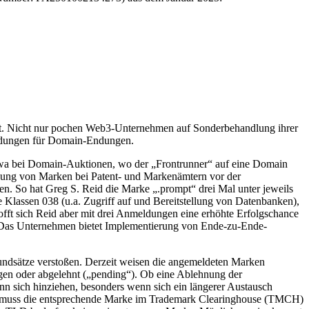
att. Nicht nur pochen Web3-Unternehmen auf Sonderbehandlung ihrer
meldungen für Domain-Endungen.
twa bei Domain-Auktionen, wo der „Frontrunner“ auf eine Domain
meldung von Marken bei Patent- und Markenämtern vor der
. So hat Greg S. Reid die Marke „.prompt“ drei Mal unter jeweils
Klassen 038 (u.a. Zugriff auf und Bereitstellung von Datenbanken),
fft sich Reid aber mit drei Anmeldungen eine erhöhte Erfolgschance
“. Das Unternehmen bietet Implementierung von Ende-zu-Ende-
undsätze verstoßen. Derzeit weisen die angemeldeten Marken
agen oder abgelehnt („pending“). Ob eine Ablehnung der
n sich hinziehen, besonders wenn sich ein längerer Austausch
 muss die entsprechende Marke im Trademark Clearinghouse (TMCH)