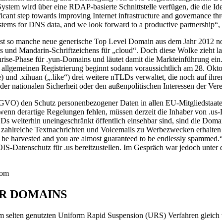
System wird über eine RDAP-basierte Schnittstelle verfügen, die die Id
cant step towards improving Internet infrastructure and governance thr
stems for DNS data, and we look forward to a productive partnership“
ist so manche neue generische Top Level Domain aus dem Jahr 2012 no
tes und Mandarin-Schriftzeichens für „cloud“. Doch diese Wolke zieht
ise-Phase für .yun-Domains und läutet damit die Markteinführung ein.
llgemeinen Registrierung beginnt sodann voraussichtlich am 28. Oktob
ne) und .xihuan („.like“) drei weitere nTLDs verwaltet, die noch auf ih
er nationalen Sicherheit oder den außenpolitischen Interessen der Vere
VO) den Schutz personenbezogener Daten in allen EU-Mitgliedstaaten.
wenn derartige Regelungen fehlen, müssen derzeit die Inhaber von .
 weiterhin uneingeschränkt öffentlich einsehbar sind, sind die Domai
n zahlreiche Textnachrichten und Voicemails zu Werbezwecken erhalten
e harvested and you are almost guaranteed to be endlessly spammed.“ 
IS-Datenschutz für .us bereitzustellen. Im Gespräch war jedoch unte
com
ER DOMAINS
 selten genutzten Uniform Rapid Suspension (URS) Verfahren gleich v