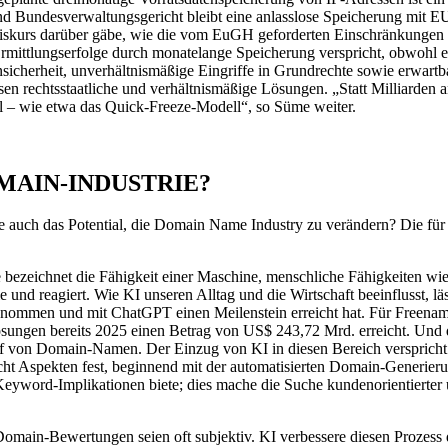
Bundesverwaltungsgericht bleibt eine anlasslose Speicherung mit EU-
 Diskurs darüber gäbe, wie die vom EuGH geforderten Einschränkungen 
mittlungserfolge durch monatelange Speicherung verspricht, obwohl e
nsicherheit, unverhältnismäßige Eingriffe in Grundrechte sowie erwartba
dessen rechtsstaatliche und verhältnismäßige Lösungen. „Statt Milliard
ll – wie etwa das Quick-Freeze-Modell“, so Süme weiter.
MAIN-INDUSTRIE?
hat sie auch das Potential, die Domain Name Industry zu verändern? Die
ie bezeichnet die Fähigkeit einer Maschine, menschliche Fähigkeiten wi
e und reagiert. Wie KI unseren Alltag und die Wirtschaft beeinflusst, 
enommen und mit ChatGPT einen Meilenstein erreicht hat. Für Freename
Lösungen bereits 2025 einen Betrag von US$ 243,72 Mrd. erreicht. U
auf von Domain-Namen. Der Einzug von KI in diesen Bereich versprich
cht Aspekten fest, beginnend mit der automatisierten Domain-Generierun
Keyword-Implikationen biete; dies mache die Suche kundenorientierter
Domain-Bewertungen seien oft subjektiv. KI verbessere diesen Prozess d