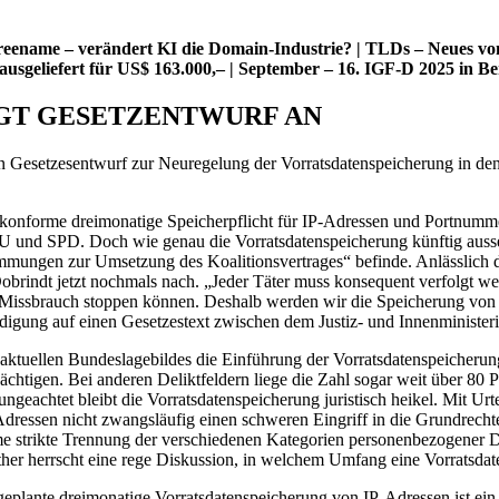
ename – verändert KI die Domain-Industrie? | TLDs – Neues von .
geliefert für US$ 163.000,– | September – 16. IGF-D 2025 in Be
IGT GESETZENTWURF AN
 Gesetzesentwurf zur Neuregelung der Vorratsdatenspeicherung in den 
skonforme dreimonatige Speicherpflicht für IP-Adressen und Portnummer
 und SPD. Doch wie genau die Vorratsdatenspeicherung künftig aussehe
timmungen zur Umsetzung des Koalitionsvertrages“ befinde. Anlässlich 
rindt jetzt nochmals nach. „Jeder Täter muss konsequent verfolgt we
den Missbrauch stoppen können. Deshalb werden wir die Speicherung von
ndigung auf einen Gesetzestext zwischen dem Justiz- und Innenminister
aktuellen Bundeslagebildes die Einführung der Vorratsdatenspeicherun
rdächtigen. Bei anderen Deliktfeldern liege die Zahl sogar weit über 80
 ungeachtet bleibt die Vorratsdatenspeicherung juristisch heikel. Mit U
dressen nicht zwangsläufig einen schweren Eingriff in die Grundrechte 
me strikte Trennung der verschiedenen Kategorien personenbezogener Da
her herrscht eine rege Diskussion, in welchem Umfang eine Vorratsdate
geplante dreimonatige Vorratsdatenspeicherung von IP-Adressen ist ein