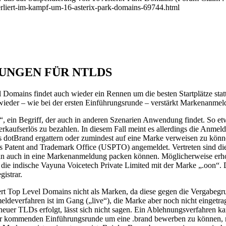
-verliert-im-kampf-um-16-asterix-park-domains-69744.html
UNGEN FÜR NTLDS
 Domains findet auch wieder ein Rennen um die besten Startplätze st
h wieder – wie bei der ersten Einführungsrunde – verstärkt Markenan
 ein Begriff, der auch in anderen Szenarien Anwendung findet. So e
m Verkaufserlös zu bezahlen. In diesem Fall meint es allerdings die An
otBrand ergattern oder zumindest auf eine Marke verweisen zu können
s Patent and Trademark Office (USPTO) angemeldet. Vertreten sind die 
man auch in eine Markenanmeldung packen können. Möglicherweise erho
st die indische Vayuna Voicetech Private Limited mit der Marke „.oon
istrar.
rt Top Level Domains nicht als Marken, da diese gegen die Vergabegr
ldeverfahren ist im Gang („live“), die Marke aber noch nicht eingetr
er TLDs erfolgt, lässt sich nicht sagen. Ein Ablehnungsverfahren kan
er kommenden Einführungsrunde um eine .brand bewerben zu können,