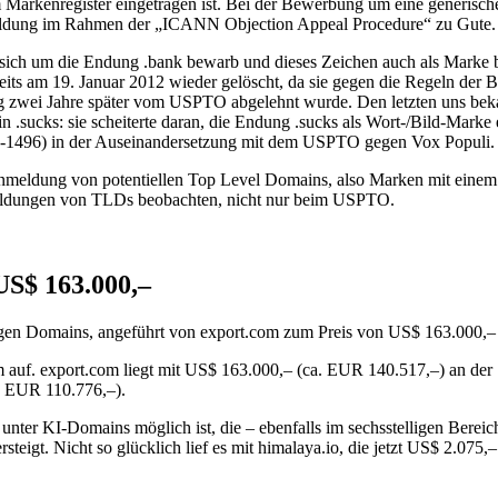
 im Markenregister eingetragen ist. Bei der Bewerbung um eine generi
dung im Rahmen der „ICANN Objection Appeal Procedure“ zu Gute.
sich um die Endung .bank bewarb und dieses Zeichen auch als Marke be
reits am 19. Januar 2012 wieder gelöscht, da sie gegen die Regeln d
ung zwei Jahre später vom USPTO abgelehnt wurde. Den letzten uns bek
n .sucks: sie scheiterte daran, die Endung .sucks als Wort-/Bild-Mark
021-1496) in der Auseinandersetzung mit dem USPTO gegen Vox Populi.
enanmeldung von potentiellen Top Level Domains, also Marken mit eine
meldungen von TLDs beobachten, nicht nur beim USPTO.
$ 163.000,–
igen Domains, angeführt von export.com zum Preis von US$ 163.000,–
m auf. export.com liegt mit US$ 163.000,– (ca. EUR 140.517,–) an der
. EUR 110.776,–).
unter KI-Domains möglich ist, die – ebenfalls im sechsstelligen Bere
teigt. Nicht so glücklich lief es mit himalaya.io, die jetzt US$ 2.07