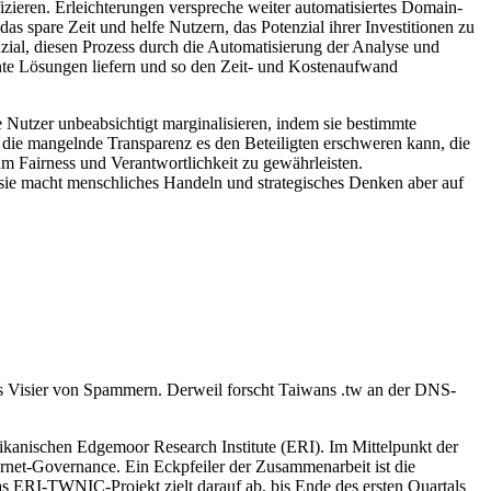
izieren. Erleichterungen verspreche weiter automatisiertes Domain-
spare Zeit und helfe Nutzern, das Potenzial ihrer Investitionen zu
nzial, diesen Prozess durch die Automatisierung der Analyse und
ente Lösungen liefern und so den Zeit- und Kostenaufwand
Nutzer unbeabsichtigt marginalisieren, indem sie bestimmte
 die mangelnde Transparenz es den Beteiligten erschweren kann, die
 Fairness und Verantwortlichkeit zu gewährleisten.
sie macht menschliches Handeln und strategisches Denken aber auf
s Visier von Spammern. Derweil forscht Taiwans .tw an der DNS-
anischen Edgemoor Research Institute (ERI). Im Mittelpunkt der
net-Governance. Ein Eckpfeiler der Zusammenarbeit ist die
as ERI-TWNIC-Projekt zielt darauf ab, bis Ende des ersten Quartals