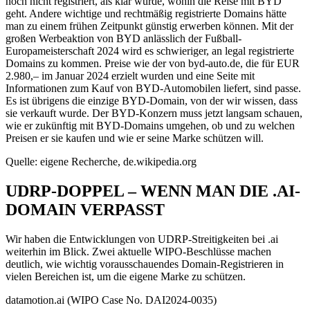
noch nicht registriert, als klar wurde, wohin die Reise mit BYD
geht. Andere wichtige und rechtmäßig registrierte Domains hätte
man zu einem frühen Zeitpunkt günstig erwerben können. Mit der
großen Werbeaktion von BYD anlässlich der Fußball-
Europameisterschaft 2024 wird es schwieriger, an legal registrierte
Domains zu kommen. Preise wie der von byd-auto.de, die für EUR
2.980,– im Januar 2024 erzielt wurden und eine Seite mit
Informationen zum Kauf von BYD-Automobilen liefert, sind passe.
Es ist übrigens die einzige BYD-Domain, von der wir wissen, dass
sie verkauft wurde. Der BYD-Konzern muss jetzt langsam schauen,
wie er zukünftig mit BYD-Domains umgehen, ob und zu welchen
Preisen er sie kaufen und wie er seine Marke schützen will.
Quelle: eigene Recherche, de.wikipedia.org
UDRP-DOPPEL – WENN MAN DIE .AI-
DOMAIN VERPASST
Wir haben die Entwicklungen von UDRP-Streitigkeiten bei .ai
weiterhin im Blick. Zwei aktuelle WIPO-Beschlüsse machen
deutlich, wie wichtig vorausschauendes Domain-Registrieren in
vielen Bereichen ist, um die eigene Marke zu schützen.
datamotion.ai (WIPO Case No. DAI2024-0035)