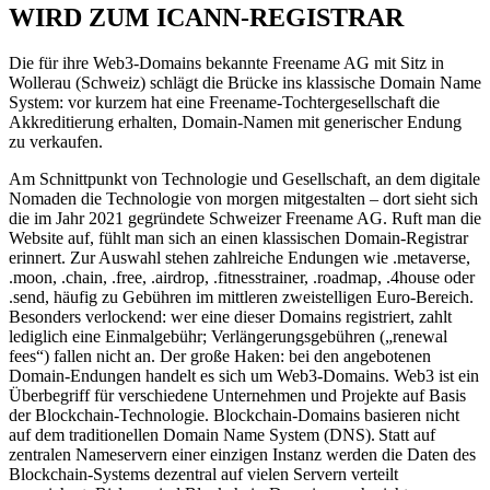
WIRD ZUM ICANN-REGISTRAR
Die für ihre Web3-Domains bekannte Freename AG mit Sitz in
Wollerau (Schweiz) schlägt die Brücke ins klassische Domain Name
System: vor kurzem hat eine Freename-Tochtergesellschaft die
Akkreditierung erhalten, Domain-Namen mit generischer Endung
zu verkaufen.
Am Schnittpunkt von Technologie und Gesellschaft, an dem digitale
Nomaden die Technologie von morgen mitgestalten – dort sieht sich
die im Jahr 2021 gegründete Schweizer Freename AG. Ruft man die
Website auf, fühlt man sich an einen klassischen Domain-Registrar
erinnert. Zur Auswahl stehen zahlreiche Endungen wie .metaverse,
.moon, .chain, .free, .airdrop, .fitnesstrainer, .roadmap, .4house oder
.send, häufig zu Gebühren im mittleren zweistelligen Euro-Bereich.
Besonders verlockend: wer eine dieser Domains registriert, zahlt
lediglich eine Einmalgebühr; Verlängerungsgebühren („renewal
fees“) fallen nicht an. Der große Haken: bei den angebotenen
Domain-Endungen handelt es sich um Web3-Domains. Web3 ist ein
Überbegriff für verschiedene Unternehmen und Projekte auf Basis
der Blockchain-Technologie. Blockchain-Domains basieren nicht
auf dem traditionellen Domain Name System (DNS). Statt auf
zentralen Nameservern einer einzigen Instanz werden die Daten des
Blockchain-Systems dezentral auf vielen Servern verteilt