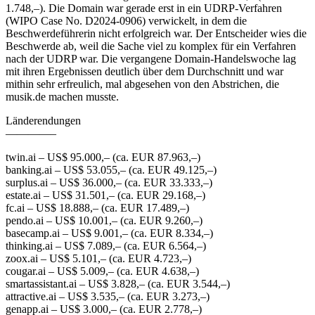
1.748,–). Die Domain war gerade erst in ein UDRP-Verfahren
(WIPO Case No. D2024-0906) verwickelt, in dem die
Beschwerdeführerin nicht erfolgreich war. Der Entscheider wies die
Beschwerde ab, weil die Sache viel zu komplex für ein Verfahren
nach der UDRP war. Die vergangene Domain-Handelswoche lag
mit ihren Ergebnissen deutlich über dem Durchschnitt und war
mithin sehr erfreulich, mal abgesehen von den Abstrichen, die
musik.de machen musste.
Länderendungen
————–
twin.ai – US$ 95.000,– (ca. EUR 87.963,–)
banking.ai – US$ 53.055,– (ca. EUR 49.125,–)
surplus.ai – US$ 36.000,– (ca. EUR 33.333,–)
estate.ai – US$ 31.501,– (ca. EUR 29.168,–)
fc.ai – US$ 18.888,– (ca. EUR 17.489,–)
pendo.ai – US$ 10.001,– (ca. EUR 9.260,–)
basecamp.ai – US$ 9.001,– (ca. EUR 8.334,–)
thinking.ai – US$ 7.089,– (ca. EUR 6.564,–)
zoox.ai – US$ 5.101,– (ca. EUR 4.723,–)
cougar.ai – US$ 5.009,– (ca. EUR 4.638,–)
smartassistant.ai – US$ 3.828,– (ca. EUR 3.544,–)
attractive.ai – US$ 3.535,– (ca. EUR 3.273,–)
genapp.ai – US$ 3.000,– (ca. EUR 2.778,–)