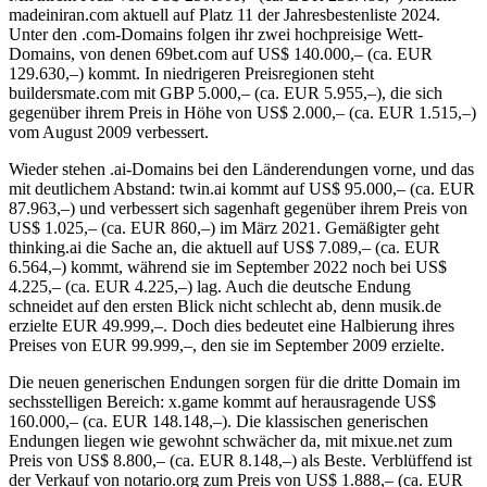
madeiniran.com aktuell auf Platz 11 der Jahresbestenliste 2024.
Unter den .com-Domains folgen ihr zwei hochpreisige Wett-
Domains, von denen 69bet.com auf US$ 140.000,– (ca. EUR
129.630,–) kommt. In niedrigeren Preisregionen steht
buildersmate.com mit GBP 5.000,– (ca. EUR 5.955,–), die sich
gegenüber ihrem Preis in Höhe von US$ 2.000,– (ca. EUR 1.515,–)
vom August 2009 verbessert.
Wieder stehen .ai-Domains bei den Länderendungen vorne, und das
mit deutlichem Abstand: twin.ai kommt auf US$ 95.000,– (ca. EUR
87.963,–) und verbessert sich sagenhaft gegenüber ihrem Preis von
US$ 1.025,– (ca. EUR 860,–) im März 2021. Gemäßigter geht
thinking.ai die Sache an, die aktuell auf US$ 7.089,– (ca. EUR
6.564,–) kommt, während sie im September 2022 noch bei US$
4.225,– (ca. EUR 4.225,–) lag. Auch die deutsche Endung
schneidet auf den ersten Blick nicht schlecht ab, denn musik.de
erzielte EUR 49.999,–. Doch dies bedeutet eine Halbierung ihres
Preises von EUR 99.999,–, den sie im September 2009 erzielte.
Die neuen generischen Endungen sorgen für die dritte Domain im
sechsstelligen Bereich: x.game kommt auf herausragende US$
160.000,– (ca. EUR 148.148,–). Die klassischen generischen
Endungen liegen wie gewohnt schwächer da, mit mixue.net zum
Preis von US$ 8.800,– (ca. EUR 8.148,–) als Beste. Verblüffend ist
der Verkauf von notario.org zum Preis von US$ 1.888,– (ca. EUR