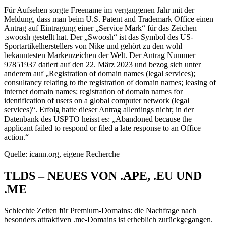
Für Aufsehen sorgte Freename im vergangenen Jahr mit der
Meldung, dass man beim U.S. Patent and Trademark Office einen
Antrag auf Eintragung einer „Service Mark“ für das Zeichen
.swoosh gestellt hat. Der „Swoosh“ ist das Symbol des US-
Sportartikelherstellers von Nike und gehört zu den wohl
bekanntesten Markenzeichen der Welt. Der Antrag Nummer
97851937 datiert auf den 22. März 2023 und bezog sich unter
anderem auf „Registration of domain names (legal services);
consultancy relating to the registration of domain names; leasing of
internet domain names; registration of domain names for
identification of users on a global computer network (legal
services)“. Erfolg hatte dieser Antrag allerdings nicht; in der
Datenbank des USPTO heisst es: „Abandoned because the
applicant failed to respond or filed a late response to an Office
action.“
Quelle: icann.org, eigene Recherche
TLDS – NEUES VON .APE, .EU UND
.ME
Schlechte Zeiten für Premium-Domains: die Nachfrage nach
besonders attraktiven .me-Domains ist erheblich zurückgegangen.