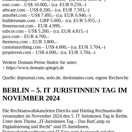
eurc.com – US$ 10.000,– (ca. EUR 9.259,–)
altware.com – US$ 8.200,– (ca. EUR 7.593,–)
amorbet.com – US$ 7.495,– (ca. EUR 6.940,–)
buildersmate.com – GBP 5.000,– (ca. EUR 5.955,–)
firmenscout.com – EUR 4.999,–
subcor.com – US$ 5.200,– (ca. EUR 4.815,–)
jaxx.com – EUR 4.700,–
ibernova.com – EUR 3.800,–
customanything.com – US$ 4.000,– (ca. EUR 3.704,–)
propinvest.com – US$ 4.000,– (ca. EUR 3.704,–)
Weitere Domain-Preise finden Sie unter:
> https://www.domain-spiegel.de
Quelle: dnjournal.com, sedo.de, thedomains.com, eigene Recherche
BERLIN – 5. IT JURISTINNEN TAG IM
NOVEMBER 2024
Die Rechtsanwaltskanzleien Diercks und Härting Rechtsanwälte
veranstalten im November 2024 den 5. IT Juristinnen Tag in Berlin.
Unter dem Thema „IT-Juristinnen Tag – Das BarCamp zu
Digitalisierung und Recht“ sind IT-JuristInnen,
Datenschutzbeauftragte und IT-Secs zum Austausch geladen.