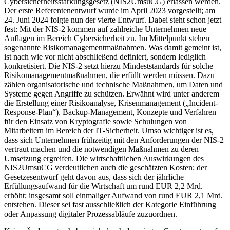
Cybersicherheitsstärkungsgesetz (NIS2UmsuCG) erlassen werden.
Der erste Referentenentwurf wurde im April 2023 vorgestellt; am
24. Juni 2024 folgte nun der vierte Entwurf. Dabei steht schon jetzt
fest: Mit der NIS-2 kommen auf zahlreiche Unternehmen neue
Auflagen im Bereich Cybersicherheit zu. Im Mittelpunkt stehen
sogenannte Risikomanagementmaßnahmen. Was damit gemeint ist,
ist nach wie vor nicht abschließend definiert, sondern lediglich
konkretisiert. Die NIS-2 setzt hierzu Mindeststandards für solche
Risikomanagementmaßnahmen, die erfüllt werden müssen. Dazu
zählen organisatorische und technische Maßnahmen, um Daten und
Systeme gegen Angriffe zu schützen. Erwähnt wird unter anderem
die Erstellung einer Risikoanalyse, Krisenmanagement („Incident-
Response-Plan“), Backup-Management, Konzepte und Verfahren
für den Einsatz von Kryptografie sowie Schulungen von
Mitarbeitern im Bereich der IT-Sicherheit. Umso wichtiger ist es,
dass sich Unternehmen frühzeitig mit den Anforderungen der NIS-2
vertraut machen und die notwendigen Maßnahmen zu deren
Umsetzung ergreifen. Die wirtschaftlichen Auswirkungen des
NIS2UmsuCG verdeutlichen auch die geschätzten Kosten; der
Gesetzesentwurf geht davon aus, dass sich der jährliche
Erfüllungsaufwand für die Wirtschaft um rund EUR 2,2 Mrd.
erhöht; insgesamt soll einmaliger Aufwand von rund EUR 2,1 Mrd.
entstehen. Dieser sei fast ausschließlich der Kategorie Einführung
oder Anpassung digitaler Prozessabläufe zuzuordnen.