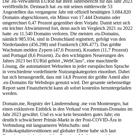
Die .eu-Verwalterin EURid hat ihren Jahresbericht für das Jahr 2023
veröffentlicht. Demnach hat .eu mit seinen mittlerweile 53
Angestellten das vergangene Jahr mit offiziell bestätigten 3.684.820
Domains abgeschlossen, ein Minus von 17.444 Domains oder
umgerechnet 0,47 Prozent gegenüber dem Vorjahr. Damit setzt sich
ein leichter Abwärtstrend fort, denn auch im Vergleich 2021 zu 2022
hatte .eu 11.540 Domains verloren. Die meisten .eu-Domains,
nämlich 985.934, sind in Deutschland registriert, gefolgt von den
Niederlanden (456.298) und Frankreich (306.477). Das größte
Wachstum melden Zypern (47,6 Prozent), Kroatien (11,7 Prozent)
und Portugal (8,6 Prozent). Zu den wichtigsten Neuerungen des
Jahres 2023 bei EURid gehört „WebClass“, eine maschinelle
Lösung, die automatisiert Webseiten in jeder europäischen Sprache
in verschiedene vordefinierte Nutzungskategorien einordnet. Dabei
hat sich herausgestellt, dass mit 14,8 Prozent der größte Anteil aller
.eu-Domains für Webshops genutzt wird. Der gesamte siebenseitige
Report samt Finanzbericht kann ab sofort kostenlos heruntergeladen
werden.
Domain.me, Registry der Länderendung .me von Montenegro, hat
einen exklusiven Einblick in den Verkauf von Premium-Domains im
Jahr 2023 gewährt. Und es war kein besonders gutes Jahr; ein
deutlich schwächerer Primär-Markt in der Post-COVID-Ära in
Verbindung mit langsameren Wirtschafts- und
Risikokapitalinvestitionen auf globaler Ebene habe sich laut