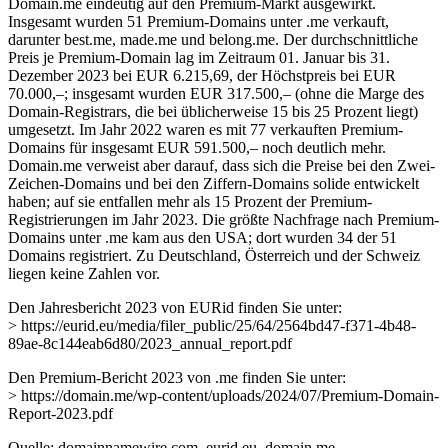
Domain.me eindeutig auf den Premium-Markt ausgewirkt.
Insgesamt wurden 51 Premium-Domains unter .me verkauft,
darunter best.me, made.me und belong.me. Der durchschnittliche
Preis je Premium-Domain lag im Zeitraum 01. Januar bis 31.
Dezember 2023 bei EUR 6.215,69, der Höchstpreis bei EUR
70.000,–; insgesamt wurden EUR 317.500,– (ohne die Marge des
Domain-Registrars, die bei üblicherweise 15 bis 25 Prozent liegt)
umgesetzt. Im Jahr 2022 waren es mit 77 verkauften Premium-
Domains für insgesamt EUR 591.500,– noch deutlich mehr.
Domain.me verweist aber darauf, dass sich die Preise bei den Zwei-
Zeichen-Domains und bei den Ziffern-Domains solide entwickelt
haben; auf sie entfallen mehr als 15 Prozent der Premium-
Registrierungen im Jahr 2023. Die größte Nachfrage nach Premium-
Domains unter .me kam aus den USA; dort wurden 34 der 51
Domains registriert. Zu Deutschland, Österreich und der Schweiz
liegen keine Zahlen vor.
Den Jahresbericht 2023 von EURid finden Sie unter:
> https://eurid.eu/media/filer_public/25/64/2564bd47-f371-4b48-
89ae-8c144eab6d80/2023_annual_report.pdf
Den Premium-Bericht 2023 von .me finden Sie unter:
> https://domain.me/wp-content/uploads/2024/07/Premium-Domain-
Report-2023.pdf
Quelle: domainnamewire.com, eurid.eu, domain.me