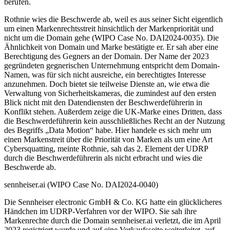
berufen.
Rothnie wies die Beschwerde ab, weil es aus seiner Sicht eigentlich
um einen Markenrechtsstreit hinsichtlich der Markenpriorität und
nicht um die Domain gehe (WIPO Case No. DAI2024-0035). Die
Ähnlichkeit von Domain und Marke bestätigte er. Er sah aber eine
Berechtigung des Gegners an der Domain. Der Name der 2023
gegründeten gegnerischen Unternehmung entspricht dem Domain-
Namen, was für sich nicht ausreiche, ein berechtigtes Interesse
anzunehmen. Doch bietet sie teilweise Dienste an, wie etwa die
Verwaltung von Sicherheitskameras, die zumindest auf den ersten
Blick nicht mit den Datendiensten der Beschwerdeführerin in
Konflikt stehen. Außerdem zeige die UK-Marke eines Dritten, dass
die Beschwerdeführerin kein ausschließliches Recht an der Nutzung
des Begriffs „Data Motion“ habe. Hier handele es sich mehr um
einen Markenstreit über die Priorität von Marken als um eine Art
Cybersquatting, meinte Rothnie, sah das 2. Element der UDRP
durch die Beschwerdeführerin als nicht erbracht und wies die
Beschwerde ab.
sennheiser.ai (WIPO Case No. DAI2024-0040)
Die Sennheiser electronic GmbH & Co. KG hatte ein glücklicheres
Händchen im UDRP-Verfahren vor der WIPO. Sie sah ihre
Markenrechte durch die Domain sennheiser.ai verletzt, die im April
2023 registriert wurde und auf eine Verkaufsseite weiterleitet, auf