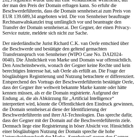
der man den Preis der Domain erfragen kann. So erfuhr die
Beschwerdeführerin, dass die Domain sennheiser.ai zum Preis von
EUR 139.689,34 angeboten wird. Die von Sennheiser beauftragte
Rechtsanwaltskanzlei trug umfänglich vor und beantragte den
Transfer der Domain sennheiser.ai. Der Gegner, der einen Privacy-
Service nutzte, meldete sich nicht zur Sache.
Der niederländische Jurist Richard C.K. van Oerle entschied über
die Beschwerde und bestätigte den geltend gemachten
Transferanspruch von Sennheiser (WIPO Case No. DAI2024-
0040). Die Ähnlichkeit von Marke und Domain war offensichtlich.
Den Anscheinsbeweis, wonach der Gegner keine Rechte und kein
berechtigtes Interesse hat, sah Oerle als erfüllt an. Die Frage der
bösgläubigen Registrierung und Nutzung betrachtete er differenziert.
Entsprechend des Vortrags der Beschwerdeführerin bestätigte Oerle,
dass der Gegner ihre weltweit bekannte Marke kannte oder hätte
kennen müssen, als er die Domain registrierte. Aufgrund der
Endung .ai, die als Abkürzung für „Artificial Intelligence“
interpretiert wird, könnte die Öffentlichkeit den Eindruck gewinnen,
die Domain sennheiser.ai diene der Identifizierung der
Beschwerdeführerin und ihrer AI-Technologien. Das spreche dafür,
dass der Gegner mit der Domain auf die Beschwerdeführerin ziele.
Demnach liege eine Registrierung in böser Absicht vor. Hinsichtlich
einer bösgläubigen Nutzung der Domain spreche die hohe
Unterscheidungskraft der Marke „Sennheiser“ gegen den Gegner.