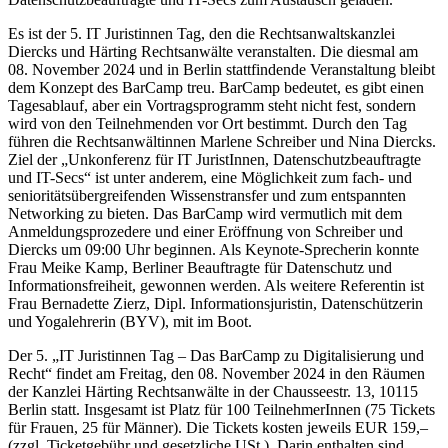
Es ist der 5. IT Juristinnen Tag, den die Rechtsanwaltskanzlei
Diercks und Härting Rechtsanwälte veranstalten. Die diesmal am
08. November 2024 und in Berlin stattfindende Veranstaltung bleibt
dem Konzept des BarCamp treu. BarCamp bedeutet, es gibt einen
Tagesablauf, aber ein Vortragsprogramm steht nicht fest, sondern
wird von den Teilnehmenden vor Ort bestimmt. Durch den Tag
führen die Rechtsanwältinnen Marlene Schreiber und Nina Diercks.
Ziel der „Unkonferenz für IT JuristInnen, Datenschutzbeauftragte
und IT-Secs“ ist unter anderem, eine Möglichkeit zum fach- und
senioritätsübergreifenden Wissenstransfer und zum entspannten
Networking zu bieten. Das BarCamp wird vermutlich mit dem
Anmeldungsprozedere und einer Eröffnung von Schreiber und
Diercks um 09:00 Uhr beginnen. Als Keynote-Sprecherin konnte
Frau Meike Kamp, Berliner Beauftragte für Datenschutz und
Informationsfreiheit, gewonnen werden. Als weitere Referentin ist
Frau Bernadette Zierz, Dipl. Informationsjuristin, Datenschützerin
und Yogalehrerin (BYV), mit im Boot.
Der 5. „IT Juristinnen Tag – Das BarCamp zu Digitalisierung und
Recht“ findet am Freitag, den 08. November 2024 in den Räumen
der Kanzlei Härting Rechtsanwälte in der Chausseestr. 13, 10115
Berlin statt. Insgesamt ist Platz für 100 TeilnehmerInnen (75 Tickets
für Frauen, 25 für Männer). Die Tickets kosten jeweils EUR 159,–
(zzgl. Ticketgebühr und gesetzliche USt.). Darin enthalten sind