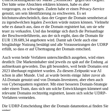
Der hätte seine Absichten erklären können, habe es aber
vorgezogen, zu schweigen. Zudem habe er einen Privacy-Service
genutzt, um sein Identifizierung zu erschweren. Es sei
höchstunwahrscheinlich, dass der Gegner die Domain sennheiser.ai
zu irgendwelchen legalen Zwecken würde nutzen können. Vielmehr
sehe es danach aus, dass er die Domain registriert hat, um sie sehr
teuer zu verkaufen. Und das bestätige sich durch die Preisanfrage
der Beschwerdeführerin, aus der sich ergibt, dass die Domain für
EUR 139.689,34 angeboten wird. Damit sah Oerle auch eine
bösgläubige Nutzung bestätigt und alle Voraussetzungen der UDRP
erfüllt, so dass er auf Übertragung der Domain entschied.
Auch wenn beide Verfahren unterschiedlich ausgehen, wird eines
deutlich: Die Markeninhaber sind jeweils zu spät auf die Endung .ai
aufmerksam geworden. Das gilt besonders, weil beide Domains erst
2023 überhaupt registriert wurden. Zu diesem Zeitpunkt war AI
schon in aller Munde. Und .ai wurde bereits einige Jahre zuvor als
AI-Domain genutzt und von Domain-Investoren, aber eben auch
von Cybersquattern registriert. Mit einer besseren Domain-Strategie
oder einem Team, dass sich um solche Entwicklungen kümmert und
relevante Domains rechtzeitig registriert, lassen sich solche UDRP-
Verfahren vermeiden.
Die UDRP-Entscheidung über die Domain datamotion.ai finden Sie
unter: