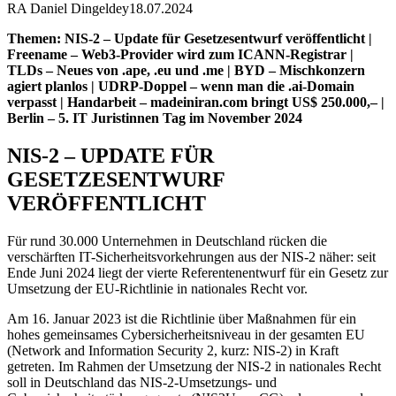
RA Daniel Dingeldey
18.07.2024
Themen: NIS-2 – Update für Gesetzesentwurf veröffentlicht |
Freename – Web3-Provider wird zum ICANN-Registrar |
TLDs – Neues von .ape, .eu und .me | BYD – Mischkonzern
agiert planlos | UDRP-Doppel – wenn man die .ai-Domain
verpasst | Handarbeit – madeiniran.com bringt US$ 250.000,– |
Berlin – 5. IT Juristinnen Tag im November 2024
NIS-2 – UPDATE FÜR
GESETZESENTWURF
VERÖFFENTLICHT
Für rund 30.000 Unternehmen in Deutschland rücken die
verschärften IT-Sicherheitsvorkehrungen aus der NIS-2 näher: seit
Ende Juni 2024 liegt der vierte Referentenentwurf für ein Gesetz zur
Umsetzung der EU-Richtlinie in nationales Recht vor.
Am 16. Januar 2023 ist die Richtlinie über Maßnahmen für ein
hohes gemeinsames Cybersicherheitsniveau in der gesamten EU
(Network and Information Security 2, kurz: NIS-2) in Kraft
getreten. Im Rahmen der Umsetzung der NIS-2 in nationales Recht
soll in Deutschland das NIS-2-Umsetzungs- und