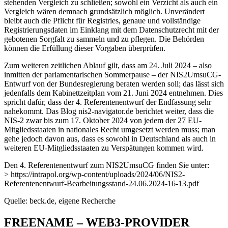
stehenden Vergleich zu schließen; sowohl ein Verzicht als auch ein
Vergleich wären demnach grundsätzlich möglich. Unverändert
bleibt auch die Pflicht für Registries, genaue und vollständige
Registrierungsdaten im Einklang mit dem Datenschutzrecht mit der
gebotenen Sorgfalt zu sammeln und zu pflegen. Die Behörden
können die Erfüllung dieser Vorgaben überprüfen.
Zum weiteren zeitlichen Ablauf gilt, dass am 24. Juli 2024 – also
inmitten der parlamentarischen Sommerpause – der NIS2UmsuCG-
Entwurf von der Bundesregierung beraten werden soll; das lässt sich
jedenfalls dem Kabinettzeitplan vom 21. Juni 2024 entnehmen. Dies
spricht dafür, dass der 4. Referentenentwurf der Endfassung sehr
nahekommt. Das Blog nis2-navigator.de berichtet weiter, dass die
NIS-2 zwar bis zum 17. Oktober 2024 von jedem der 27 EU-
Mitgliedsstaaten in nationales Recht umgesetzt werden muss; man
gehe jedoch davon aus, dass es sowohl in Deutschland als auch in
weiteren EU-Mitgliedsstaaten zu Verspätungen kommen wird.
Den 4. Referentenentwurf zum NIS2UmsuCG finden Sie unter:
> https://intrapol.org/wp-content/uploads/2024/06/NIS2-
Referentenentwurf-Bearbeitungsstand-24.06.2024-16-13.pdf
Quelle: beck.de, eigene Recherche
FREENAME – WEB3-PROVIDER