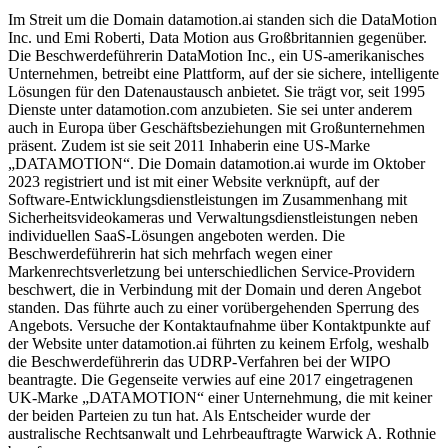
Im Streit um die Domain datamotion.ai standen sich die DataMotion
Inc. und Emi Roberti, Data Motion aus Großbritannien gegenüber.
Die Beschwerdeführerin DataMotion Inc., ein US-amerikanisches
Unternehmen, betreibt eine Plattform, auf der sie sichere, intelligente
Lösungen für den Datenaustausch anbietet. Sie trägt vor, seit 1995
Dienste unter datamotion.com anzubieten. Sie sei unter anderem
auch in Europa über Geschäftsbeziehungen mit Großunternehmen
präsent. Zudem ist sie seit 2011 Inhaberin eine US-Marke
„DATAMOTION“. Die Domain datamotion.ai wurde im Oktober
2023 registriert und ist mit einer Website verknüpft, auf der
Software-Entwicklungsdienstleistungen im Zusammenhang mit
Sicherheitsvideokameras und Verwaltungsdienstleistungen neben
individuellen SaaS-Lösungen angeboten werden. Die
Beschwerdeführerin hat sich mehrfach wegen einer
Markenrechtsverletzung bei unterschiedlichen Service-Providern
beschwert, die in Verbindung mit der Domain und deren Angebot
standen. Das führte auch zu einer vorübergehenden Sperrung des
Angebots. Versuche der Kontaktaufnahme über Kontaktpunkte auf
der Website unter datamotion.ai führten zu keinem Erfolg, weshalb
die Beschwerdeführerin das UDRP-Verfahren bei der WIPO
beantragte. Die Gegenseite verwies auf eine 2017 eingetragenen
UK-Marke „DATAMOTION“ einer Unternehmung, die mit keiner
der beiden Parteien zu tun hat. Als Entscheider wurde der
australische Rechtsanwalt und Lehrbeauftragte Warwick A. Rothnie