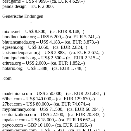
best.game – US$ 4.999,– (ca. EUR 4.629,–)
panda.design – EUR 2.000,–
Generische Endungen
——————-
mixue.net – US$ 8.800,– (ca. EUR 8.148,–)
hoodincubator.org – US$ 6.200,– (ca. EUR 5.741,–)
bhutancanada.org – US$ 4.183,– (ca. EUR 3.873,–)
egesem.org – US$ 3.050,– (ca. EUR 2.824,–)
lazismudenpasar.org – US$ 2.888,– (ca. EUR 2.674,–)
boutiquehotels.org – US$ 2.500,– (ca. EUR 2.315,–)
eritrea.org – US$ 2.000,– (ca. EUR 1.852,–)
notario.org – US$ 1.888,– (ca. EUR 1.748,–)
.com
—–
madeiniran.com – US$ 250.000,– (ca. EUR 231.481,–)
69bet.com – US$ 140.000,– (ca. EUR 129.630,–)
27bet.com – US$ 80.000,– (ca. EUR 74.074,–)
mypharmacy.com – US$ 71.500,– (ca. EUR 66.204,–)
centralization.com – US$ 22.500,– (ca. EUR 20.833,–)
mpalace.com – US$ 18.000,– (ca. EUR 16.667,–)
payoo.com – GBP 10.100,– (ca. EUR 12.026,–)
emailwarmup.com – US$ 12.500,– (ca. EUR 11.574,–)