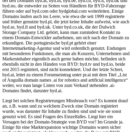
bei den Domains byd.at, byd.nl, byd.be, byd.ch, byd.it, byd.dk und
byd.no, die entweder zu Seiten von Händlern für BYD-Fahrzeuge
führen oder auf byd.com oder bydglobal.com weiterleiten. Einige
Domains laufen auch ins Leere, wie etwa die seit 1999 registrierte
und früher genutzte byd.pl, die jetzt keine Inhalte aufweist, wie auch
byd.se, byd.fi und byd.uk. Unter byd.co.uk, die der Dulwich
Storage Company Ltd. gehört, kann man zumindest Kontakt zu
einem Domain-Entwickler aufnehmen, um sich nach der Domain zu
erkundigen. Die portugiesische byd.pt gehört einer
Internetmarketing-Agentur und wird ordentlich genutzt. Endungen
mit besonderen Funktionen, die man als Konzern, Unternehmen und
Markeninhaber eigentlich auch gerne haben möchte, befinden sich
ebenfalls nicht in den Händen von BYD: byd.tv und byd.io, beide
erst 2015 registriert, sind nicht konnektiert. Und der letzte Schrei,
byd.ai, leitet zu einem Forumseintrag unter pr.ai mit dem Titel „List
of Anguilla domain names .ai for robotics and artificial intelligence“
weiter, wo man lange Listen von zum Verkauf stehenden .ai-
Domains findet, darunter byd.ai.
Liegt bei solchen Registrierungen Missbrauch vor? Es kommt drauf
an, z.B. wann und zu welchem Zweck eine Domain registriert
wurde, was darunter für Inhalte zu finden sind und wie sie sonst
genutzt wird. Es sind Fragen des Einzelfalles. Liegt hier ein
Versagen bei der Domain-Strategie von BYD vor? Im Grunde ja.
Einige für eine Marktexpansion wichtige Domains waren sicher