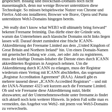
gespeichert. Bislang sind Blockchain-Domains noch nicht
massentauglich, denn nur wenige Browser unterstützen diese
Technologie. So müssen beispielsweise Nutzer von Chrome und
Firefox Add-ons installieren; Browser wie Brave, Opera und Puma
unterstützen Web3-Domains hingegen bereits.
„We really don’t know what WEB3 will ultimately bring forward“
bekennt Freename freimütig. Das dürfte einer der Gründe sein,
warum das Unternehmen auch klassische Domains nicht links liegen
lassen will. Darauf deutet zumindest eine frische ICANN-
Akkreditierung der Freename Limited aus dem „United Kingdom of
Great Britain and Northern Ireland“ hin. Um einen Domain-Namen
mit generischer Endung wie .com, .net oder .info zu registrieren,
muss der künftige Domain-Inhaber die Dienste eines durch ICANN
akkreditierten Registrars in Anspruch nehmen. Um die
Akkreditierung durch ICANN zu erlangen, muss der Registrar
wiederum einen Vertrag mit ICANN abschließen, das sogenannte
„Registrar Accreditation Agreement“ (RAA). Aktuell gibt es
mehrere tausend dieser „ICANN-Accredited Registrars“ – und mit
der IANA-Nummer 4323 seit kurzem auch die Freename Limited.
Ob und wie Freename diese Akkreditierung nutzt, bleibt
abzuwarten; auf der Unternehmenswebsite unter freename.io findet
sich aktuell noch kein weiterer Hinweis. In jedem Fall sollte man es
vermeiden, das Angebot von Web2- mit jenem von Web3-Domains
zu verwechseln.