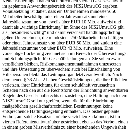
Keine Änderungen haben sich durch den vierten Gesetzesentwurf
im geplanten Anwendungsbereich des NIS2UmsuCG ergeben.
Voraussetzung ist daher, dass ein Unternehmen mindestens 50
Mitarbeiter beschäftigt oder einen Jahresumsatz und eine
Jahresbilanzsumme von jeweils über EUR 10 Mio. aufweist und
damit als „wichtige Einrichtung“ im Sinne des NIS2UmsuCG gilt;
als „besonders wichtig“ und damit verschärft handlungspflichtig
gelten Unternehmen, die mindestens 250 Mitarbeiter beschäftigen
oder einen Jahresumsatz von über EUR 50 Mio. und zudem eine
Jahresbilanzsumme von über EUR 43 Mio. aufweisen. Eine
vorsichtige Lockerung zeichnet sich im Bereich der Überwachungs-
und Schulungspflicht für Geschäftsleitungen ab. Sie sollen zwar
verpflichtet bleiben, Risikomanagementmaßnahmen umzusetzen
und ihre Umsetzung zu überwachen; auch bei Einschaltung von
Hilfspersonen bleibt das Leitungsorgan letztverantwortlich. Nach
dem neuen § 38 Abs. 2 haben Geschäftsleitungen, die ihre Pflichten
verletzen, ihrer Einrichtung für einen schuldhaft verursachten
Schaden nach den auf die Rechtsform der Einrichtung anwendbaren
Regeln des Gesellschaftsrechts einzustehen; eine Haftung nach dem
NIS2UmsuCG soll nur greifen, wenn die für die Einrichtung
maßgeblichen gesellschaftsrechtlichen Bestimmungen keine
entsprechende Haftungsregelung enthalten. Das bisher geplante
Verbot, auf solche Ersatzansprüche verzichten zu können, ist im
vierten Referentenentwurf aber gestrichen, ebenso das Verbot, einen
in einem groben Missverhältnis zu einer bestehenden Ungewissheit