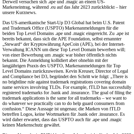
Derweil versuchen sich .ape und .magic an einem US-
Markeneintrag, während .eu auf das Jahr 2023 zurückblickt – hier
unsere Kurznews.
Das US-amerikanische Start-Up D3 Global hat beim U.S. Patent
and Trademark Office (USPTO) Markenanmeldungen für die
beiden Top Level Domains .ape und .magic eingereicht. Zu .ape ist
bereits bekannt, dass sich die APE Foundation, selbst ernannter
„Steward“ der Kryptowährung ApeCoin (APE), bei der Internet-
Verwaltung ICANN um diese Top Level Domain bewerben will;
von einer Bewerbung um .magic war bisher öffentlich nichts
bekannt. Die Anmeldung kollidiert aber ohnehin mit der
langjährigen Praxis des USPTO, Markenanmeldungen für Top
Level Domains zurückzuweisen. Kevin Kreuser, Director of Legal
and Compliance bei D3, begründet den Schritt wie folgt: „There is
no brightline rule against trademark registrations covering domain
name services involving TLDs. For example, fTLD has successfully
registered trademarks for .bank and .insurance. The goal of filing the
trademark applications is the same for all trademarks – we want to
do whatever we practically can to do help guard consumers from
confusion.“ Diese Aussage ist ungenau; die Marken von fTLD
betreffen Logos, keine Wortmarken für .bank oder .insurance. Es
wird daher erwartet, dass das USPTO auch für .ape und .magic
keinen Markenschutz gewährt.