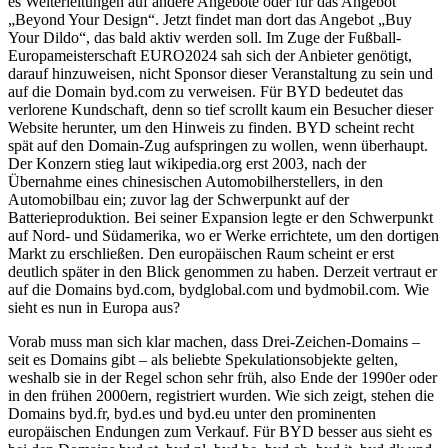
es Weiterleitungen auf andere Angebote oder für das Angebot
„Beyond Your Design“. Jetzt findet man dort das Angebot „Buy
Your Dildo“, das bald aktiv werden soll. Im Zuge der Fußball-
Europameisterschaft EURO2024 sah sich der Anbieter genötigt,
darauf hinzuweisen, nicht Sponsor dieser Veranstaltung zu sein und
auf die Domain byd.com zu verweisen. Für BYD bedeutet das
verlorene Kundschaft, denn so tief scrollt kaum ein Besucher dieser
Website herunter, um den Hinweis zu finden. BYD scheint recht
spät auf den Domain-Zug aufspringen zu wollen, wenn überhaupt.
Der Konzern stieg laut wikipedia.org erst 2003, nach der
Übernahme eines chinesischen Automobilherstellers, in den
Automobilbau ein; zuvor lag der Schwerpunkt auf der
Batterieproduktion. Bei seiner Expansion legte er den Schwerpunkt
auf Nord- und Südamerika, wo er Werke errichtete, um den dortigen
Markt zu erschließen. Den europäischen Raum scheint er erst
deutlich später in den Blick genommen zu haben. Derzeit vertraut er
auf die Domains byd.com, bydglobal.com und bydmobil.com. Wie
sieht es nun in Europa aus?
Vorab muss man sich klar machen, dass Drei-Zeichen-Domains –
seit es Domains gibt – als beliebte Spekulationsobjekte gelten,
weshalb sie in der Regel schon sehr früh, also Ende der 1990er oder
in den frühen 2000ern, registriert wurden. Wie sich zeigt, stehen die
Domains byd.fr, byd.es und byd.eu unter den prominenten
europäischen Endungen zum Verkauf. Für BYD besser aus sieht es