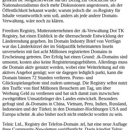
Nationalsozialismus doch mehr Diskussionen angestossen, als der
Öffentlichkeit bekannt wurde; warum jedoch die .ss-Registry für
Inhalte verantwortlich sein soll, anders als jede andere Domain-
Verwaltung, wäre noch zu klären.
Freedom Registry, Mutterunternehmen der .tk-Verwaltung Dot TK
Registry, hat einen Einblick in die überraschende Entwicklung der
Länderendung gegeben. Im Domain Industry Brief von VeriSign
war das Länderkürzel der im Südpazifik beheimateten Inseln
unversehens mit fast acht Millionen registrierten Domains in
Erscheinung getreten. Der Erfolg hat einen Grund: .tk-Domains sind
umsonst, kosten also keine Registrierungsgebühren. Allerdings muss
die Domain aktiv genutzt werden, wobei eine Weiterleitung auf ein
aktives Angebot genügt; wer sie dagegen lediglich parkt, kann die
Domain binnen 72 Stunden verlieren. Porno- und
Glücksspielangebote sind zudem untersagt. Die Registry selbst nutzt
den Traffic von fünf Millionen Besuchern am Tag, um über
Werbung Geld zu verdienen und hat sich damit zum inzwischen
zweitgrößten Umsatzbringer des Landes entwickelt. Besonders
gefragt sind .tk-Domains in China, Vietnam, Peru, Indien, Russland,
Indonesien und der Türkei; in den Domainer-Hochburgen USA und
Europa scheint .tk also bisher noch nicht entdeckt worden zu sein.
Telnic Ltd., Registry der Telefon-Domain .tel, hat eine neue Auflage
ihres Community-Newsletters veröffentlicht. Darin kündigt Telnic