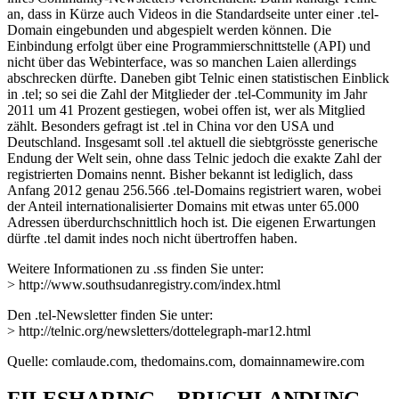
an, dass in Kürze auch Videos in die Standardseite unter einer .tel-
Domain eingebunden und abgespielt werden können. Die
Einbindung erfolgt über eine Programmierschnittstelle (API) und
nicht über das Webinterface, was so manchen Laien allerdings
abschrecken dürfte. Daneben gibt Telnic einen statistischen Einblick
in .tel; so sei die Zahl der Mitglieder der .tel-Community im Jahr
2011 um 41 Prozent gestiegen, wobei offen ist, wer als Mitglied
zählt. Besonders gefragt ist .tel in China vor den USA und
Deutschland. Insgesamt soll .tel aktuell die siebtgrösste generische
Endung der Welt sein, ohne dass Telnic jedoch die exakte Zahl der
registrierten Domains nennt. Bisher bekannt ist lediglich, dass
Anfang 2012 genau 256.566 .tel-Domains registriert waren, wobei
der Anteil internationalisierter Domains mit etwas unter 65.000
Adressen überdurchschnittlich hoch ist. Die eigenen Erwartungen
dürfte .tel damit indes noch nicht übertroffen haben.
Weitere Informationen zu .ss finden Sie unter:
> http://www.southsudanregistry.com/index.html
Den .tel-Newsletter finden Sie unter:
> http://telnic.org/newsletters/dottelegraph-mar12.html
Quelle: comlaude.com, thedomains.com, domainnamewire.com