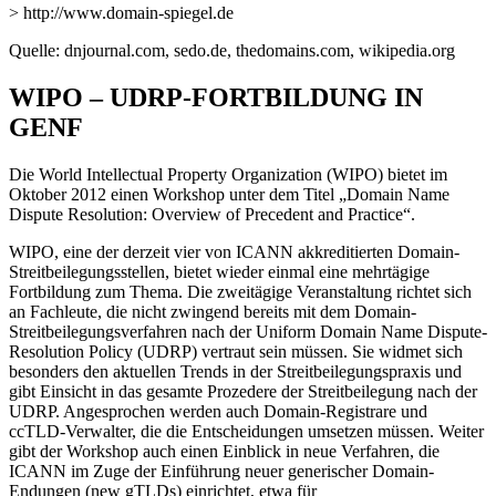
> http://www.domain-spiegel.de
Quelle: dnjournal.com, sedo.de, thedomains.com, wikipedia.org
WIPO – UDRP-FORTBILDUNG IN
GENF
Die World Intellectual Property Organization (WIPO) bietet im
Oktober 2012 einen Workshop unter dem Titel „Domain Name
Dispute Resolution: Overview of Precedent and Practice“.
WIPO, eine der derzeit vier von ICANN akkreditierten Domain-
Streitbeilegungsstellen, bietet wieder einmal eine mehrtägige
Fortbildung zum Thema. Die zweitägige Veranstaltung richtet sich
an Fachleute, die nicht zwingend bereits mit dem Domain-
Streitbeilegungsverfahren nach der Uniform Domain Name Dispute-
Resolution Policy (UDRP) vertraut sein müssen. Sie widmet sich
besonders den aktuellen Trends in der Streitbeilegungspraxis und
gibt Einsicht in das gesamte Prozedere der Streitbeilegung nach der
UDRP. Angesprochen werden auch Domain-Registrare und
ccTLD-Verwalter, die die Entscheidungen umsetzen müssen. Weiter
gibt der Workshop auch einen Einblick in neue Verfahren, die
ICANN im Zuge der Einführung neuer generischer Domain-
Endungen (new gTLDs) einrichtet, etwa für