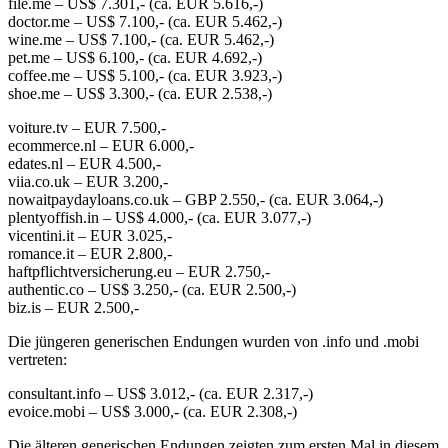
file.me – US$ 7.301,- (ca. EUR 5.616,-)
doctor.me – US$ 7.100,- (ca. EUR 5.462,-)
wine.me – US$ 7.100,- (ca. EUR 5.462,-)
pet.me – US$ 6.100,- (ca. EUR 4.692,-)
coffee.me – US$ 5.100,- (ca. EUR 3.923,-)
shoe.me – US$ 3.300,- (ca. EUR 2.538,-)
voiture.tv – EUR 7.500,-
ecommerce.nl – EUR 6.000,-
edates.nl – EUR 4.500,-
viia.co.uk – EUR 3.200,-
nowaitpaydayloans.co.uk – GBP 2.550,- (ca. EUR 3.064,-)
plentyoffish.in – US$ 4.000,- (ca. EUR 3.077,-)
vicentini.it – EUR 3.025,-
romance.it – EUR 2.800,-
haftpflichtversicherung.eu – EUR 2.750,-
authentic.co – US$ 3.250,- (ca. EUR 2.500,-)
biz.is – EUR 2.500,-
Die jüngeren generischen Endungen wurden von .info und .mobi
vertreten:
consultant.info – US$ 3.012,- (ca. EUR 2.317,-)
evoice.mobi – US$ 3.000,- (ca. EUR 2.308,-)
Die älteren generischen Endungen zeigten zum ersten Mal in diesem