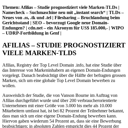
Themen: Afilias – Studie prognostiziert viele Marken-TLDs |
Namecheck – Suchmaschine neu mit „instant search“ | TLDs –
Neues von .ss, .tk und .tel | Filesharing – Bruchlandung beim
Gerichtsstand | SEO – bevorzugt Google neue Domain-
Endungen? | cdn.net – ein Akronym für US$ 185.000,- | WIPO
– UDRP-Fortbildung in Genf |
AFILIAS – STUDIE PROGNOSTIZIERT
VIELE MARKEN-TLDS
Afilias, Registry der Top Level Domain .info, hat eine Studie über
das Interesse von Markeninhabern an eigenen Domain-Endungen
vorgelegt. Danach beabsichtigt über die Hälfte der befragten grossen
Marken, sich um eine globale Top Level Domain bewerben zu
wollen.
Ausweislich der Studie, die von Vanson Bourne im Auftrag von
Afilias durchgeführt wurde und über 200 verbraucherorientierte
Unternehmen mit einer Größe von 3.000 bis mehr als 10.000
Mitarbeitern umfasst hat, ist bei 82 Prozent der Teilnehmer bekannt,
dass man sich um eine eigene Domain-Endung bewerben kann.
Hiervon gaben wiederum 54 Prozent an, dass sie eine Bewerbung
beabsichtigen; in absoluten Zahlen entspricht dies 44 Prozent der