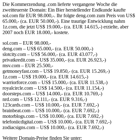
Die Kommerzendung .com lieferte vergangene Woche die
zweitteuerste Domain: Ein Bier herstellender Endkunde kaufte
sol.com für EUR 98.000,-. Ihr folgte deng.com zum Preis von US$
65.000,- (ca. EUR 50.000,-). Eine traurige Entwicklung nahm
1z.com, die jetzt US$ 19.000,- (ca. EUR 14.615,-) erzielte, aber
2007 noch EUR 18.000,- kostete.
sol.com – EUR 98.000,-
deng.com – US$ 65.000,- (ca. EUR 50.000,-)
slotcity.com – US$ 56.000,- (ca. EUR 43.077,-)
privatkredit.com – US$ 35.000,- (ca. EUR 26.923,-)
msv.com – EUR 25.500,-
getmoneyfast.com – US$ 19.850,- (ca. EUR 15.269,-)
1z.com – US$ 19.000,- (ca. EUR 14.615,-)
warriorforce.com – US$ 15.000,- (ca. EUR 11.538,-)
royalcircle.com – US$ 14.500,- (ca. EUR 11.154,-)
doorsteps.com – US$ 14.000,- (ca. EUR 10.769,-)
nrd.com – US$ 12.111,- (ca. EUR 9.316,-)
123cards.com – US$ 10.000,- (ca. EUR 7.692,-)
brainbeat.com – US$ 10.000,- (ca. EUR 7.692,-)
motorblogs.com – US$ 10.000,- (ca. EUR 7.692,-)
telefoniicdigital.com – US$ 10.000,- (ca. EUR 7.692,-)
zodiacsigns.com – US$ 10.000,- (ca. EUR 7.692,-)
Weitere Domain-Preise finden Sie unter: