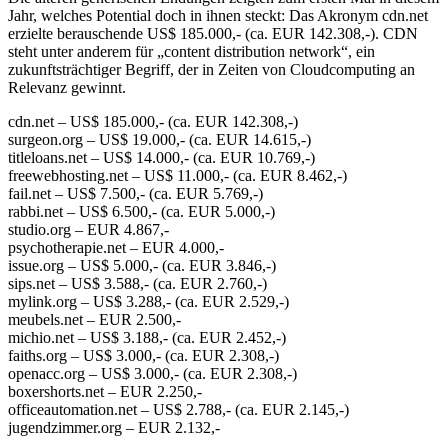
Jahr, welches Potential doch in ihnen steckt: Das Akronym cdn.net
erzielte berauschende US$ 185.000,- (ca. EUR 142.308,-). CDN
steht unter anderem für „content distribution network“, ein
zukunftsträchtiger Begriff, der in Zeiten von Cloudcomputing an
Relevanz gewinnt.
cdn.net – US$ 185.000,- (ca. EUR 142.308,-)
surgeon.org – US$ 19.000,- (ca. EUR 14.615,-)
titleloans.net – US$ 14.000,- (ca. EUR 10.769,-)
freewebhosting.net – US$ 11.000,- (ca. EUR 8.462,-)
fail.net – US$ 7.500,- (ca. EUR 5.769,-)
rabbi.net – US$ 6.500,- (ca. EUR 5.000,-)
studio.org – EUR 4.867,-
psychotherapie.net – EUR 4.000,-
issue.org – US$ 5.000,- (ca. EUR 3.846,-)
sips.net – US$ 3.588,- (ca. EUR 2.760,-)
mylink.org – US$ 3.288,- (ca. EUR 2.529,-)
meubels.net – EUR 2.500,-
michio.net – US$ 3.188,- (ca. EUR 2.452,-)
faiths.org – US$ 3.000,- (ca. EUR 2.308,-)
openacc.org – US$ 3.000,- (ca. EUR 2.308,-)
boxershorts.net – EUR 2.250,-
officeautomation.net – US$ 2.788,- (ca. EUR 2.145,-)
jugendzimmer.org – EUR 2.132,-