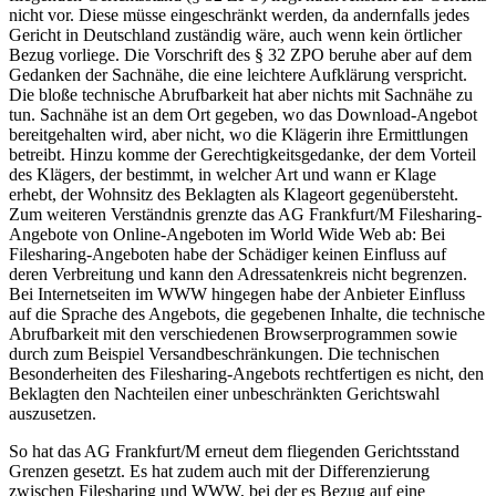
nicht vor. Diese müsse eingeschränkt werden, da andernfalls jedes
Gericht in Deutschland zuständig wäre, auch wenn kein örtlicher
Bezug vorliege. Die Vorschrift des § 32 ZPO beruhe aber auf dem
Gedanken der Sachnähe, die eine leichtere Aufklärung verspricht.
Die bloße technische Abrufbarkeit hat aber nichts mit Sachnähe zu
tun. Sachnähe ist an dem Ort gegeben, wo das Download-Angebot
bereitgehalten wird, aber nicht, wo die Klägerin ihre Ermittlungen
betreibt. Hinzu komme der Gerechtigkeitsgedanke, der dem Vorteil
des Klägers, der bestimmt, in welcher Art und wann er Klage
erhebt, der Wohnsitz des Beklagten als Klageort gegenübersteht.
Zum weiteren Verständnis grenzte das AG Frankfurt/M Filesharing-
Angebote von Online-Angeboten im World Wide Web ab: Bei
Filesharing-Angeboten habe der Schädiger keinen Einfluss auf
deren Verbreitung und kann den Adressatenkreis nicht begrenzen.
Bei Internetseiten im WWW hingegen habe der Anbieter Einfluss
auf die Sprache des Angebots, die gegebenen Inhalte, die technische
Abrufbarkeit mit den verschiedenen Browserprogrammen sowie
durch zum Beispiel Versandbeschränkungen. Die technischen
Besonderheiten des Filesharing-Angebots rechtfertigen es nicht, den
Beklagten den Nachteilen einer unbeschränkten Gerichtswahl
auszusetzen.
So hat das AG Frankfurt/M erneut dem fliegenden Gerichtsstand
Grenzen gesetzt. Es hat zudem auch mit der Differenzierung
zwischen Filesharing und WWW, bei der es Bezug auf eine