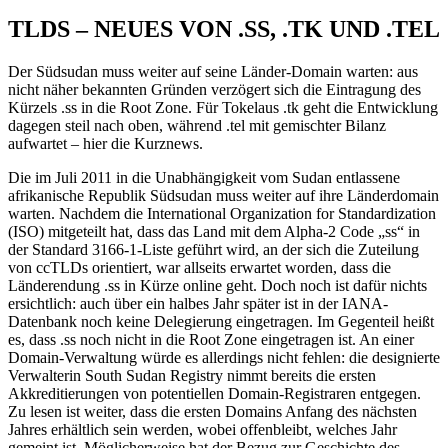
TLDS – NEUES VON .SS, .TK UND .TEL
Der Südsudan muss weiter auf seine Länder-Domain warten: aus
nicht näher bekannten Gründen verzögert sich die Eintragung des
Kürzels .ss in die Root Zone. Für Tokelaus .tk geht die Entwicklung
dagegen steil nach oben, während .tel mit gemischter Bilanz
aufwartet – hier die Kurznews.
Die im Juli 2011 in die Unabhängigkeit vom Sudan entlassene
afrikanische Republik Südsudan muss weiter auf ihre Länderdomain
warten. Nachdem die International Organization for Standardization
(ISO) mitgeteilt hat, dass das Land mit dem Alpha-2 Code „ss“ in
der Standard 3166-1-Liste geführt wird, an der sich die Zuteilung
von ccTLDs orientiert, war allseits erwartet worden, dass die
Länderendung .ss in Kürze online geht. Doch noch ist dafür nichts
ersichtlich: auch über ein halbes Jahr später ist in der IANA-
Datenbank noch keine Delegierung eingetragen. Im Gegenteil heißt
es, dass .ss noch nicht in die Root Zone eingetragen ist. An einer
Domain-Verwaltung würde es allerdings nicht fehlen: die designierte
Verwalterin South Sudan Registry nimmt bereits die ersten
Akkreditierungen von potentiellen Domain-Registraren entgegen.
Zu lesen ist weiter, dass die ersten Domains Anfang des nächsten
Jahres erhältlich sein werden, wobei offenbleibt, welches Jahr
gemeint ist. Möglicherweise hat der Bezug zur Geschichte des