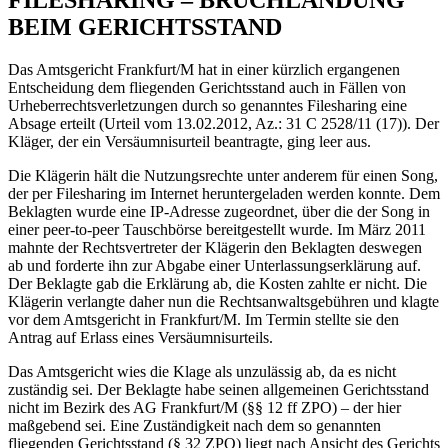
FILESHARING – BRUCHLANDUNG
BEIM GERICHTSSTAND
Das Amtsgericht Frankfurt/M hat in einer kürzlich ergangenen
Entscheidung dem fliegenden Gerichtsstand auch in Fällen von
Urheberrechtsverletzungen durch so genanntes Filesharing eine
Absage erteilt (Urteil vom 13.02.2012, Az.: 31 C 2528/11 (17)). Der
Kläger, der ein Versäumnisurteil beantragte, ging leer aus.
Die Klägerin hält die Nutzungsrechte unter anderem für einen Song,
der per Filesharing im Internet heruntergeladen werden konnte. Dem
Beklagten wurde eine IP-Adresse zugeordnet, über die der Song in
einer peer-to-peer Tauschbörse bereitgestellt wurde. Im März 2011
mahnte der Rechtsvertreter der Klägerin den Beklagten deswegen
ab und forderte ihn zur Abgabe einer Unterlassungserklärung auf.
Der Beklagte gab die Erklärung ab, die Kosten zahlte er nicht. Die
Klägerin verlangte daher nun die Rechtsanwaltsgebühren und klagte
vor dem Amtsgericht in Frankfurt/M. Im Termin stellte sie den
Antrag auf Erlass eines Versäumnisurteils.
Das Amtsgericht wies die Klage als unzulässig ab, da es nicht
zuständig sei. Der Beklagte habe seinen allgemeinen Gerichtsstand
nicht im Bezirk des AG Frankfurt/M (§§ 12 ff ZPO) – der hier
maßgebend sei. Eine Zuständigkeit nach dem so genannten
fliegenden Gerichtsstand (§ 32 ZPO) liegt nach Ansicht des Gerichts