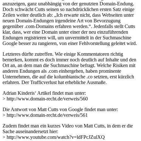
anzuzeigen, ganz unabhängig von der genutzten Domain-Endung.
Doch schwächt Cutts seinen so nachdrücklichen ersten Satz einige
Zeilen weiter deutlich ab: „Ich erwarte nicht, dass Webseiten unter
neuen Domain-Endungen irgendeine Art von Bevorzugung
gegenüber .com-Domains erfahren werden.“. Jedenfalls stellt Cutts
klar, dass, wer eine Domain unter einer der neu einzuführenden
Endungen registrieren will, um unvermittelt in der Suchmaschine
Google besser zu rangieren, von einer Fehlvorstellung geleitet wird.
Letzteres dürfte zutreffen. Wie einige Kommentatoren richtig
bemerken, kommt es doch immer noch deutlich auf Inhalte und den
Ort an, an dem man die Suchmaschine befragt. Welche Risiken mit
anderen Endungen als .com einhergehen, haben prominente
Unternehmen, die auf die kolumbianische .co setzten, erst kürzlich
erfahren. Der Trafficverlust hat erhebliche Ausmaße.
Adrian Kinderis‘ Artikel findet man unter:
> http://www.domain-recht.de/verweis/560
Die Antwort von Matt Cutts von Google findet man unter:
> http://www.domain-recht.de/verweis/561
Zudem findet man ein kurzes Video von Matt Cutts, in dem er die
Sache auseinandersetzt hier:
> http://www.youtube.com/watch?v=ldFPcJZulXQ