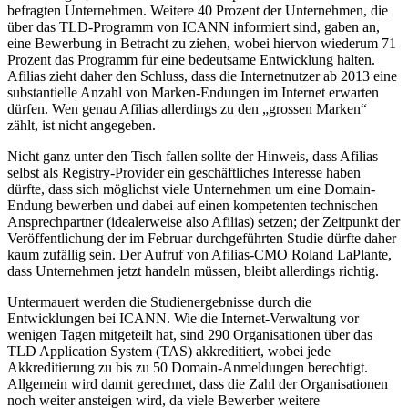
befragten Unternehmen. Weitere 40 Prozent der Unternehmen, die
über das TLD-Programm von ICANN informiert sind, gaben an,
eine Bewerbung in Betracht zu ziehen, wobei hiervon wiederum 71
Prozent das Programm für eine bedeutsame Entwicklung halten.
Afilias zieht daher den Schluss, dass die Internetnutzer ab 2013 eine
substantielle Anzahl von Marken-Endungen im Internet erwarten
dürfen. Wen genau Afilias allerdings zu den „grossen Marken“
zählt, ist nicht angegeben.
Nicht ganz unter den Tisch fallen sollte der Hinweis, dass Afilias
selbst als Registry-Provider ein geschäftliches Interesse haben
dürfte, dass sich möglichst viele Unternehmen um eine Domain-
Endung bewerben und dabei auf einen kompetenten technischen
Ansprechpartner (idealerweise also Afilias) setzen; der Zeitpunkt der
Veröffentlichung der im Februar durchgeführten Studie dürfte daher
kaum zufällig sein. Der Aufruf von Afilias-CMO Roland LaPlante,
dass Unternehmen jetzt handeln müssen, bleibt allerdings richtig.
Untermauert werden die Studienergebnisse durch die
Entwicklungen bei ICANN. Wie die Internet-Verwaltung vor
wenigen Tagen mitgeteilt hat, sind 290 Organisationen über das
TLD Application System (TAS) akkreditiert, wobei jede
Akkreditierung zu bis zu 50 Domain-Anmeldungen berechtigt.
Allgemein wird damit gerechnet, dass die Zahl der Organisationen
noch weiter ansteigen wird, da viele Bewerber weitere