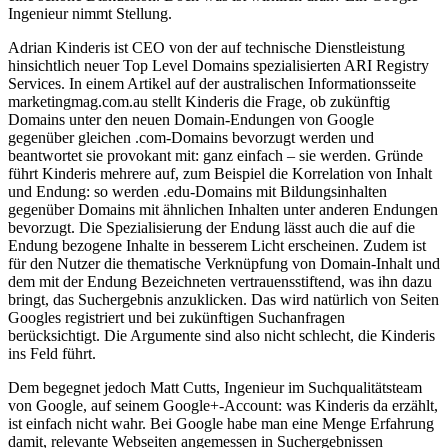
Ingenieur nimmt Stellung.
Adrian Kinderis ist CEO von der auf technische Dienstleistung
hinsichtlich neuer Top Level Domains spezialisierten ARI Registry
Services. In einem Artikel auf der australischen Informationsseite
marketingmag.com.au stellt Kinderis die Frage, ob zukünftig
Domains unter den neuen Domain-Endungen von Google
gegenüber gleichen .com-Domains bevorzugt werden und
beantwortet sie provokant mit: ganz einfach – sie werden. Gründe
führt Kinderis mehrere auf, zum Beispiel die Korrelation von Inhalt
und Endung: so werden .edu-Domains mit Bildungsinhalten
gegenüber Domains mit ähnlichen Inhalten unter anderen Endungen
bevorzugt. Die Spezialisierung der Endung lässt auch die auf die
Endung bezogene Inhalte in besserem Licht erscheinen. Zudem ist
für den Nutzer die thematische Verknüpfung von Domain-Inhalt und
dem mit der Endung Bezeichneten vertrauensstiftend, was ihn dazu
bringt, das Suchergebnis anzuklicken. Das wird natürlich von Seiten
Googles registriert und bei zukünftigen Suchanfragen
berücksichtigt. Die Argumente sind also nicht schlecht, die Kinderis
ins Feld führt.
Dem begegnet jedoch Matt Cutts, Ingenieur im Suchqualitätsteam
von Google, auf seinem Google+-Account: was Kinderis da erzählt,
ist einfach nicht wahr. Bei Google habe man eine Menge Erfahrung
damit, relevante Webseiten angemessen in Suchergebnissen