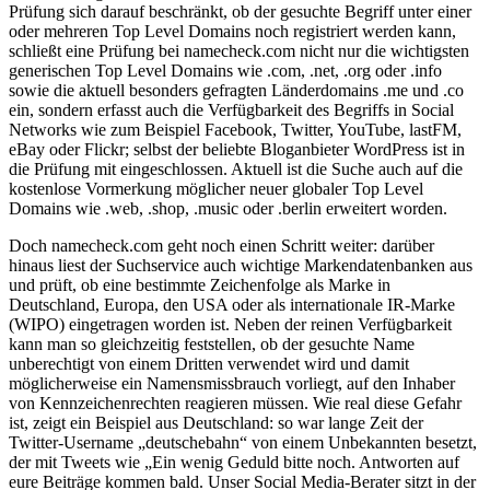
Prüfung sich darauf beschränkt, ob der gesuchte Begriff unter einer
oder mehreren Top Level Domains noch registriert werden kann,
schließt eine Prüfung bei namecheck.com nicht nur die wichtigsten
generischen Top Level Domains wie .com, .net, .org oder .info
sowie die aktuell besonders gefragten Länderdomains .me und .co
ein, sondern erfasst auch die Verfügbarkeit des Begriffs in Social
Networks wie zum Beispiel Facebook, Twitter, YouTube, lastFM,
eBay oder Flickr; selbst der beliebte Bloganbieter WordPress ist in
die Prüfung mit eingeschlossen. Aktuell ist die Suche auch auf die
kostenlose Vormerkung möglicher neuer globaler Top Level
Domains wie .web, .shop, .music oder .berlin erweitert worden.
Doch namecheck.com geht noch einen Schritt weiter: darüber
hinaus liest der Suchservice auch wichtige Markendatenbanken aus
und prüft, ob eine bestimmte Zeichenfolge als Marke in
Deutschland, Europa, den USA oder als internationale IR-Marke
(WIPO) eingetragen worden ist. Neben der reinen Verfügbarkeit
kann man so gleichzeitig feststellen, ob der gesuchte Name
unberechtigt von einem Dritten verwendet wird und damit
möglicherweise ein Namensmissbrauch vorliegt, auf den Inhaber
von Kennzeichenrechten reagieren müssen. Wie real diese Gefahr
ist, zeigt ein Beispiel aus Deutschland: so war lange Zeit der
Twitter-Username „deutschebahn“ von einem Unbekannten besetzt,
der mit Tweets wie „Ein wenig Geduld bitte noch. Antworten auf
eure Beiträge kommen bald. Unser Social Media-Berater sitzt in der