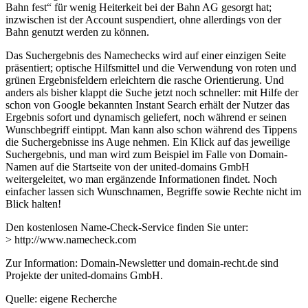
Bahn fest“ für wenig Heiterkeit bei der Bahn AG gesorgt hat;
inzwischen ist der Account suspendiert, ohne allerdings von der
Bahn genutzt werden zu können.
Das Suchergebnis des Namechecks wird auf einer einzigen Seite
präsentiert; optische Hilfsmittel und die Verwendung von roten und
grünen Ergebnisfeldern erleichtern die rasche Orientierung. Und
anders als bisher klappt die Suche jetzt noch schneller: mit Hilfe der
schon von Google bekannten Instant Search erhält der Nutzer das
Ergebnis sofort und dynamisch geliefert, noch während er seinen
Wunschbegriff eintippt. Man kann also schon während des Tippens
die Suchergebnisse ins Auge nehmen. Ein Klick auf das jeweilige
Suchergebnis, und man wird zum Beispiel im Falle von Domain-
Namen auf die Startseite von der united-domains GmbH
weitergeleitet, wo man ergänzende Informationen findet. Noch
einfacher lassen sich Wunschnamen, Begriffe sowie Rechte nicht im
Blick halten!
Den kostenlosen Name-Check-Service finden Sie unter:
> http://www.namecheck.com
Zur Information: Domain-Newsletter und domain-recht.de sind
Projekte der united-domains GmbH.
Quelle: eigene Recherche