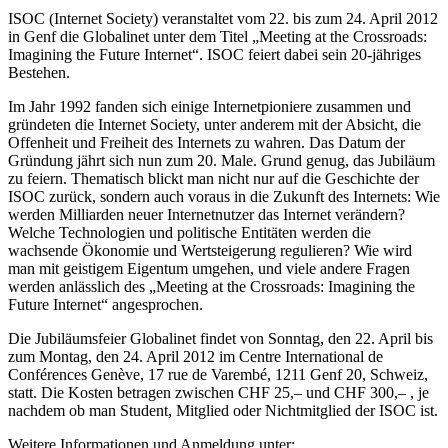
ISOC (Internet Society) veranstaltet vom 22. bis zum 24. April 2012
in Genf die Globalinet unter dem Titel „Meeting at the Crossroads:
Imagining the Future Internet“. ISOC feiert dabei sein 20-jähriges
Bestehen.
Im Jahr 1992 fanden sich einige Internetpioniere zusammen und
gründeten die Internet Society, unter anderem mit der Absicht, die
Offenheit und Freiheit des Internets zu wahren. Das Datum der
Gründung jährt sich nun zum 20. Male. Grund genug, das Jubiläum
zu feiern. Thematisch blickt man nicht nur auf die Geschichte der
ISOC zurück, sondern auch voraus in die Zukunft des Internets: Wie
werden Milliarden neuer Internetnutzer das Internet verändern?
Welche Technologien und politische Entitäten werden die
wachsende Ökonomie und Wertsteigerung regulieren? Wie wird
man mit geistigem Eigentum umgehen, und viele andere Fragen
werden anlässlich des „Meeting at the Crossroads: Imagining the
Future Internet“ angesprochen.
Die Jubiläumsfeier Globalinet findet von Sonntag, den 22. April bis
zum Montag, den 24. April 2012 im Centre International de
Conférences Genève, 17 rue de Varembé, 1211 Genf 20, Schweiz,
statt. Die Kosten betragen zwischen CHF 25,– und CHF 300,– , je
nachdem ob man Student, Mitglied oder Nichtmitglied der ISOC ist.
Weitere Informationen und Anmeldung unter: