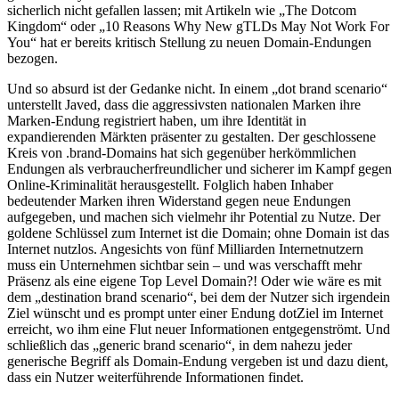
sicherlich nicht gefallen lassen; mit Artikeln wie „The Dotcom
Kingdom“ oder „10 Reasons Why New gTLDs May Not Work For
You“ hat er bereits kritisch Stellung zu neuen Domain-Endungen
bezogen.
Und so absurd ist der Gedanke nicht. In einem „dot brand scenario“
unterstellt Javed, dass die aggressivsten nationalen Marken ihre
Marken-Endung registriert haben, um ihre Identität in
expandierenden Märkten präsenter zu gestalten. Der geschlossene
Kreis von .brand-Domains hat sich gegenüber herkömmlichen
Endungen als verbraucherfreundlicher und sicherer im Kampf gegen
Online-Kriminalität herausgestellt. Folglich haben Inhaber
bedeutender Marken ihren Widerstand gegen neue Endungen
aufgegeben, und machen sich vielmehr ihr Potential zu Nutze. Der
goldene Schlüssel zum Internet ist die Domain; ohne Domain ist das
Internet nutzlos. Angesichts von fünf Milliarden Internetnutzern
muss ein Unternehmen sichtbar sein – und was verschafft mehr
Präsenz als eine eigene Top Level Domain?! Oder wie wäre es mit
dem „destination brand scenario“, bei dem der Nutzer sich irgendein
Ziel wünscht und es prompt unter einer Endung dotZiel im Internet
erreicht, wo ihm eine Flut neuer Informationen entgegenströmt. Und
schließlich das „generic brand scenario“, in dem nahezu jeder
generische Begriff als Domain-Endung vergeben ist und dazu dient,
dass ein Nutzer weiterführende Informationen findet.