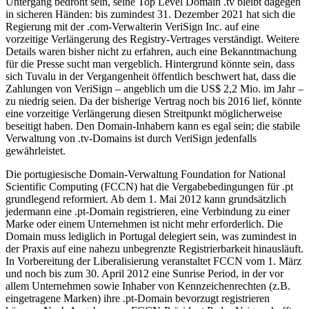
Untergang bedroht sein, seine Top Level Domain .tv bleibt dagegen
in sicheren Händen: bis zumindest 31. Dezember 2021 hat sich die
Regierung mit der .com-Verwalterin VeriSign Inc. auf eine
vorzeitige Verlängerung des Registry-Vertrages verständigt. Weitere
Details waren bisher nicht zu erfahren, auch eine Bekanntmachung
für die Presse sucht man vergeblich. Hintergrund könnte sein, dass
sich Tuvalu in der Vergangenheit öffentlich beschwert hat, dass die
Zahlungen von VeriSign – angeblich um die US$ 2,2 Mio. im Jahr –
zu niedrig seien. Da der bisherige Vertrag noch bis 2016 lief, könnte
eine vorzeitige Verlängerung diesen Streitpunkt möglicherweise
beseitigt haben. Den Domain-Inhabern kann es egal sein; die stabile
Verwaltung von .tv-Domains ist durch VeriSign jedenfalls
gewährleistet.
Die portugiesische Domain-Verwaltung Foundation for National
Scientific Computing (FCCN) hat die Vergabebedingungen für .pt
grundlegend reformiert. Ab dem 1. Mai 2012 kann grundsätzlich
jedermann eine .pt-Domain registrieren, eine Verbindung zu einer
Marke oder einem Unternehmen ist nicht mehr erforderlich. Die
Domain muss lediglich in Portugal delegiert sein, was zumindest in
der Praxis auf eine nahezu unbegrenzte Registrierbarkeit hinausläuft.
In Vorbereitung der Liberalisierung veranstaltet FCCN vom 1. März
und noch bis zum 30. April 2012 eine Sunrise Period, in der vor
allem Unternehmen sowie Inhaber von Kennzeichenrechten (z.B.
eingetragene Marken) ihre .pt-Domain bevorzugt registrieren