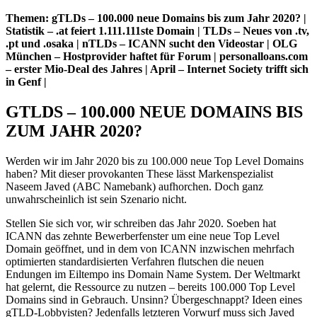
Themen: gTLDs – 100.000 neue Domains bis zum Jahr 2020? |
Statistik – .at feiert 1.111.111ste Domain | TLDs – Neues von .tv,
.pt und .osaka | nTLDs – ICANN sucht den Videostar | OLG
München – Hostprovider haftet für Forum | personalloans.com
– erster Mio-Deal des Jahres | April – Internet Society trifft sich
in Genf |
GTLDS – 100.000 NEUE DOMAINS BIS
ZUM JAHR 2020?
Werden wir im Jahr 2020 bis zu 100.000 neue Top Level Domains
haben? Mit dieser provokanten These lässt Markenspezialist
Naseem Javed (ABC Namebank) aufhorchen. Doch ganz
unwahrscheinlich ist sein Szenario nicht.
Stellen Sie sich vor, wir schreiben das Jahr 2020. Soeben hat
ICANN das zehnte Bewerberfenster um eine neue Top Level
Domain geöffnet, und in dem von ICANN inzwischen mehrfach
optimierten standardisierten Verfahren flutschen die neuen
Endungen im Eiltempo ins Domain Name System. Der Weltmarkt
hat gelernt, die Ressource zu nutzen – bereits 100.000 Top Level
Domains sind in Gebrauch. Unsinn? Übergeschnappt? Ideen eines
gTLD-Lobbyisten? Jedenfalls letzteren Vorwurf muss sich Javed