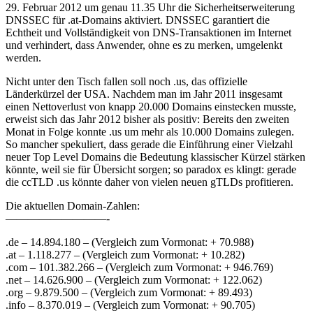
29. Februar 2012 um genau 11.35 Uhr die Sicherheitserweiterung
DNSSEC für .at-Domains aktiviert. DNSSEC garantiert die
Echtheit und Vollständigkeit von DNS-Transaktionen im Internet
und verhindert, dass Anwender, ohne es zu merken, umgelenkt
werden.
Nicht unter den Tisch fallen soll noch .us, das offizielle
Länderkürzel der USA. Nachdem man im Jahr 2011 insgesamt
einen Nettoverlust von knapp 20.000 Domains einstecken musste,
erweist sich das Jahr 2012 bisher als positiv: Bereits den zweiten
Monat in Folge konnte .us um mehr als 10.000 Domains zulegen.
So mancher spekuliert, dass gerade die Einführung einer Vielzahl
neuer Top Level Domains die Bedeutung klassischer Kürzel stärken
könnte, weil sie für Übersicht sorgen; so paradox es klingt: gerade
die ccTLD .us könnte daher von vielen neuen gTLDs profitieren.
Die aktuellen Domain-Zahlen:
—————————-
.de – 14.894.180 – (Vergleich zum Vormonat: + 70.988)
.at – 1.118.277 – (Vergleich zum Vormonat: + 10.282)
.com – 101.382.266 – (Vergleich zum Vormonat: + 946.769)
.net – 14.626.900 – (Vergleich zum Vormonat: + 122.062)
.org – 9.879.500 – (Vergleich zum Vormonat: + 89.493)
.info – 8.370.019 – (Vergleich zum Vormonat: + 90.705)