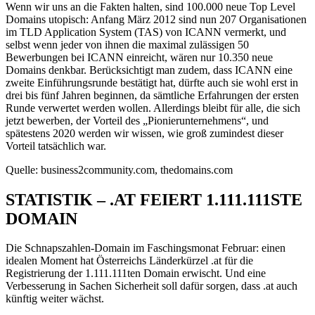
Wenn wir uns an die Fakten halten, sind 100.000 neue Top Level
Domains utopisch: Anfang März 2012 sind nun 207 Organisationen
im TLD Application System (TAS) von ICANN vermerkt, und
selbst wenn jeder von ihnen die maximal zulässigen 50
Bewerbungen bei ICANN einreicht, wären nur 10.350 neue
Domains denkbar. Berücksichtigt man zudem, dass ICANN eine
zweite Einführungsrunde bestätigt hat, dürfte auch sie wohl erst in
drei bis fünf Jahren beginnen, da sämtliche Erfahrungen der ersten
Runde verwertet werden wollen. Allerdings bleibt für alle, die sich
jetzt bewerben, der Vorteil des „Pionierunternehmens“, und
spätestens 2020 werden wir wissen, wie groß zumindest dieser
Vorteil tatsächlich war.
Quelle: business2community.com, thedomains.com
STATISTIK – .AT FEIERT 1.111.111STE
DOMAIN
Die Schnapszahlen-Domain im Faschingsmonat Februar: einen
idealen Moment hat Österreichs Länderkürzel .at für die
Registrierung der 1.111.111ten Domain erwischt. Und eine
Verbesserung in Sachen Sicherheit soll dafür sorgen, dass .at auch
künftig weiter wächst.