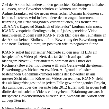
Ziel der Aktion ist, andere an den gemachten Erfahrungen teilhaben
zu lassen, neue Bewerber schulen zu können und mehr
Aufmerksamkeit auf die neuen generischen Domain-Endungen zu
lenken. Letzteres wird insbesondere denen zugute kommen, die
frühzeitig ein Erfahrungsvideo veröffentlichen, das freilich mit
„ICANN’s Expected Standards of Behavior“ konform sein muss.
ICANN verspricht allerdings nicht, auf jedes gemeldete Video
hinzuweisen. Zudem stellt ICANN auch klar, dass die Teilnahme an
der Aktion keinen Einfluss auf die Bewertung der Bewerbung um
eine neue Endung nimmt, im positiven wie im negativen Sinne.
ICANN selbst hat auf seiner Microsite zu den new gTLDs ein
beispielhaftes Video platziert, das tatsächlich auf qualitativ
niedrigem Niveau (unter anderem hört man den Lüfter des
Rechners) Bewerber motivieren will, aufs Geratewohl die eigenen
Bewerbungsgeschichten zu erzählen. Aufgrund der bisher
bestehenden Geheimniskrämerei seitens der Bewerber ist aus
unserer Sicht nicht in Kürze mit Videos zu rechnen. ICANN sieht
das als längerfristiges und in jedem Falle gewinnbringendes Projekt,
das zumindest über das gesamte Jahr 2012 laufen soll. In jedem Fall
dürfte der mit solchen Videos einhergehende Erfahrungsaustausch
für spätere Bewerberrunden hilfreich sein, weshalb die Aktion sehr
zu begrüßen ist.
Weitere Informationen findet man unter: