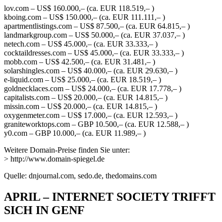
lov.com – US$ 160.000,– (ca. EUR 118.519,– )
kboing.com – US$ 150.000,– (ca. EUR 111.111,– )
apartmentlistings.com – US$ 87.500,– (ca. EUR 64.815,– )
landmarkgroup.com – US$ 50.000,– (ca. EUR 37.037,– )
netech.com – US$ 45.000,– (ca. EUR 33.333,– )
cocktaildresses.com – US$ 45.000,– (ca. EUR 33.333,– )
mobb.com – US$ 42.500,– (ca. EUR 31.481,– )
solarshingles.com – US$ 40.000,– (ca. EUR 29.630,– )
e-liquid.com – US$ 25.000,– (ca. EUR 18.519,– )
goldnecklaces.com – US$ 24.000,– (ca. EUR 17.778,– )
capitalists.com – US$ 20.000,– (ca. EUR 14.815,– )
missin.com – US$ 20.000,– (ca. EUR 14.815,– )
oxygenmeter.com – US$ 17.000,– (ca. EUR 12.593,– )
graniteworktops.com – GBP 10.500,– (ca. EUR 12.588,– )
y0.com – GBP 10.000,– (ca. EUR 11.989,– )
Weitere Domain-Preise finden Sie unter:
> http://www.domain-spiegel.de
Quelle: dnjournal.com, sedo.de, thedomains.com
APRIL – INTERNET SOCIETY TRIFFT
SICH IN GENF