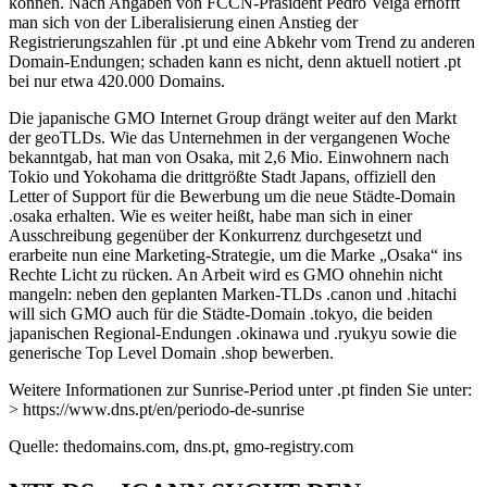
können. Nach Angaben von FCCN-Präsident Pedro Veiga erhofft
man sich von der Liberalisierung einen Anstieg der
Registrierungszahlen für .pt und eine Abkehr vom Trend zu anderen
Domain-Endungen; schaden kann es nicht, denn aktuell notiert .pt
bei nur etwa 420.000 Domains.
Die japanische GMO Internet Group drängt weiter auf den Markt
der geoTLDs. Wie das Unternehmen in der vergangenen Woche
bekanntgab, hat man von Osaka, mit 2,6 Mio. Einwohnern nach
Tokio und Yokohama die drittgrößte Stadt Japans, offiziell den
Letter of Support für die Bewerbung um die neue Städte-Domain
.osaka erhalten. Wie es weiter heißt, habe man sich in einer
Ausschreibung gegenüber der Konkurrenz durchgesetzt und
erarbeite nun eine Marketing-Strategie, um die Marke „Osaka“ ins
Rechte Licht zu rücken. An Arbeit wird es GMO ohnehin nicht
mangeln: neben den geplanten Marken-TLDs .canon und .hitachi
will sich GMO auch für die Städte-Domain .tokyo, die beiden
japanischen Regional-Endungen .okinawa und .ryukyu sowie die
generische Top Level Domain .shop bewerben.
Weitere Informationen zur Sunrise-Period unter .pt finden Sie unter:
> https://www.dns.pt/en/periodo-de-sunrise
Quelle: thedomains.com, dns.pt, gmo-registry.com