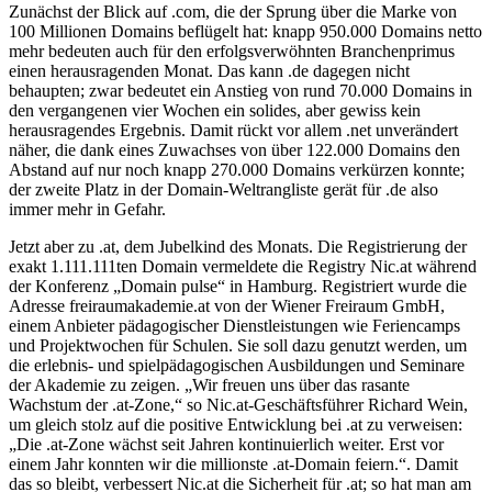
Zunächst der Blick auf .com, die der Sprung über die Marke von
100 Millionen Domains beflügelt hat: knapp 950.000 Domains netto
mehr bedeuten auch für den erfolgsverwöhnten Branchenprimus
einen herausragenden Monat. Das kann .de dagegen nicht
behaupten; zwar bedeutet ein Anstieg von rund 70.000 Domains in
den vergangenen vier Wochen ein solides, aber gewiss kein
herausragendes Ergebnis. Damit rückt vor allem .net unverändert
näher, die dank eines Zuwachses von über 122.000 Domains den
Abstand auf nur noch knapp 270.000 Domains verkürzen konnte;
der zweite Platz in der Domain-Weltrangliste gerät für .de also
immer mehr in Gefahr.
Jetzt aber zu .at, dem Jubelkind des Monats. Die Registrierung der
exakt 1.111.111ten Domain vermeldete die Registry Nic.at während
der Konferenz „Domain pulse“ in Hamburg. Registriert wurde die
Adresse freiraumakademie.at von der Wiener Freiraum GmbH,
einem Anbieter pädagogischer Dienstleistungen wie Feriencamps
und Projektwochen für Schulen. Sie soll dazu genutzt werden, um
die erlebnis- und spielpädagogischen Ausbildungen und Seminare
der Akademie zu zeigen. „Wir freuen uns über das rasante
Wachstum der .at-Zone,“ so Nic.at-Geschäftsführer Richard Wein,
um gleich stolz auf die positive Entwicklung bei .at zu verweisen:
„Die .at-Zone wächst seit Jahren kontinuierlich weiter. Erst vor
einem Jahr konnten wir die millionste .at-Domain feiern.“. Damit
das so bleibt, verbessert Nic.at die Sicherheit für .at; so hat man am