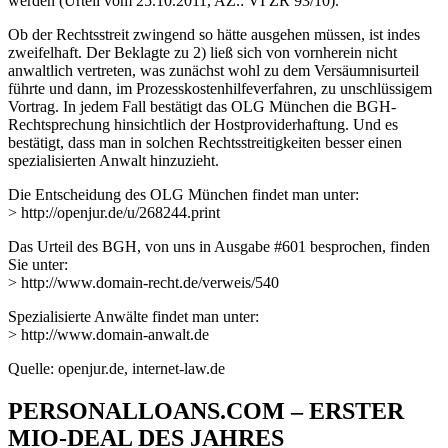
werden (Urteil vom 25.10.2011, AZ.: VI ZR 93/10).
Ob der Rechtsstreit zwingend so hätte ausgehen müssen, ist indes
zweifelhaft. Der Beklagte zu 2) ließ sich von vornherein nicht
anwaltlich vertreten, was zunächst wohl zu dem Versäumnisurteil
führte und dann, im Prozesskostenhilfeverfahren, zu unschlüssigem
Vortrag. In jedem Fall bestätigt das OLG München die BGH-
Rechtsprechung hinsichtlich der Hostproviderhaftung. Und es
bestätigt, dass man in solchen Rechtsstreitigkeiten besser einen
spezialisierten Anwalt hinzuzieht.
Die Entscheidung des OLG München findet man unter:
> http://openjur.de/u/268244.print
Das Urteil des BGH, von uns in Ausgabe #601 besprochen, finden
Sie unter:
> http://www.domain-recht.de/verweis/540
Spezialisierte Anwälte findet man unter:
> http://www.domain-anwalt.de
Quelle: openjur.de, internet-law.de
PERSONALLOANS.COM – ERSTER
MIO-DEAL DES JAHRES