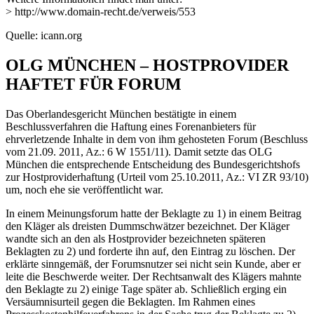
> http://www.domain-recht.de/verweis/553
Quelle: icann.org
OLG MÜNCHEN – HOSTPROVIDER
HAFTET FÜR FORUM
Das Oberlandesgericht München bestätigte in einem
Beschlussverfahren die Haftung eines Forenanbieters für
ehrverletzende Inhalte in dem von ihm gehosteten Forum (Beschluss
vom 21.09. 2011, Az.: 6 W 1551/11). Damit setzte das OLG
München die entsprechende Entscheidung des Bundesgerichtshofs
zur Hostproviderhaftung (Urteil vom 25.10.2011, Az.: VI ZR 93/10)
um, noch ehe sie veröffentlicht war.
In einem Meinungsforum hatte der Beklagte zu 1) in einem Beitrag
den Kläger als dreisten Dummschwätzer bezeichnet. Der Kläger
wandte sich an den als Hostprovider bezeichneten späteren
Beklagten zu 2) und forderte ihn auf, den Eintrag zu löschen. Der
erklärte sinngemäß, der Forumsnutzer sei nicht sein Kunde, aber er
leite die Beschwerde weiter. Der Rechtsanwalt des Klägers mahnte
den Beklagte zu 2) einige Tage später ab. Schließlich erging ein
Versäumnisurteil gegen die Beklagten. Im Rahmen eines