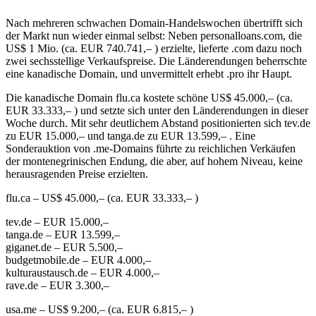
Nach mehreren schwachen Domain-Handelswochen übertrifft sich
der Markt nun wieder einmal selbst: Neben personalloans.com, die
US$ 1 Mio. (ca. EUR 740.741,– ) erzielte, lieferte .com dazu noch
zwei sechsstellige Verkaufspreise. Die Länderendungen beherrschte
eine kanadische Domain, und unvermittelt erhebt .pro ihr Haupt.
Die kanadische Domain flu.ca kostete schöne US$ 45.000,– (ca.
EUR 33.333,– ) und setzte sich unter den Länderendungen in dieser
Woche durch. Mit sehr deutlichem Abstand positionierten sich tev.de
zu EUR 15.000,– und tanga.de zu EUR 13.599,– . Eine
Sonderauktion von .me-Domains führte zu reichlichen Verkäufen
der montenegrinischen Endung, die aber, auf hohem Niveau, keine
herausragenden Preise erzielten.
flu.ca – US$ 45.000,– (ca. EUR 33.333,– )
tev.de – EUR 15.000,–
tanga.de – EUR 13.599,–
giganet.de – EUR 5.500,–
budgetmobile.de – EUR 4.000,–
kulturaustausch.de – EUR 4.000,–
rave.de – EUR 3.300,–
usa.me – US$ 9.200,– (ca. EUR 6.815,– )