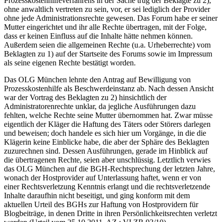
Prozesskostenhilfeverfahrens in der Sache trug der Beklagte zu 2),
ohne anwaltlich vertreten zu sein, vor, er sei lediglich der Provider
ohne jede Administrationsrechte gewesen. Das Forum habe er seiner
Mutter eingerichtet und ihr alle Rechte übertragen, mit der Folge,
dass er keinen Einfluss auf die Inhalte hätte nehmen können.
Außerdem seien die allgemeinen Rechte (u.a. Urheberrechte) vom
Beklagten zu 1) auf der Startseite des Forums sowie im Impressum
als seine eigenen Rechte bestätigt worden.
Das OLG München lehnte den Antrag auf Bewilligung von
Prozesskostenhilfe als Beschwerdeinstanz ab. Nach dessen Ansicht
war der Vortrag des Beklagten zu 2) hinsichtlich der
Administratorenrechte unklar, da jegliche Ausführungen dazu
fehlten, welche Rechte seine Mutter übernommen hat. Zwar müsse
eigentlich der Kläger die Haftung des Täters oder Störers darlegen
und beweisen; doch handele es sich hier um Vorgänge, in die die
Klägerin keine Einblicke habe, die aber der Sphäre des Beklagten
zuzurechnen sind. Dessen Ausführungen, gerade im Hinblick auf
die übertragenen Rechte, seien aber unschlüssig. Letztlich verwies
das OLG München auf die BGH-Rechtsprechung der letzten Jahre,
wonach der Hostprovider auf Unterlassung haftet, wenn er von
einer Rechtsverletzung Kenntnis erlangt und die rechtsverletzende
Inhalte daraufhin nicht beseitigt, und ging konform mit dem
aktuellen Urteil des BGHs zur Haftung von Hostprovidern für
Blogbeiträge, in denen Dritte in ihren Persönlichkeitsrechten verletzt