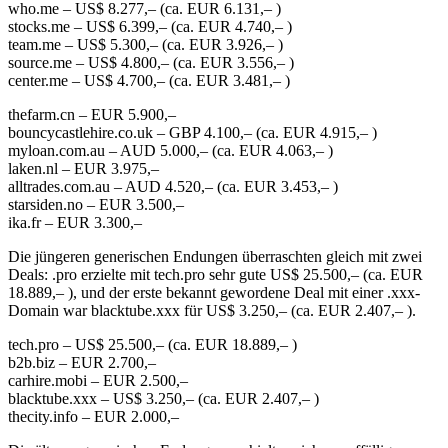
who.me – US$ 8.277,– (ca. EUR 6.131,– )
stocks.me – US$ 6.399,– (ca. EUR 4.740,– )
team.me – US$ 5.300,– (ca. EUR 3.926,– )
source.me – US$ 4.800,– (ca. EUR 3.556,– )
center.me – US$ 4.700,– (ca. EUR 3.481,– )
thefarm.cn – EUR 5.900,–
bouncycastlehire.co.uk – GBP 4.100,– (ca. EUR 4.915,– )
myloan.com.au – AUD 5.000,– (ca. EUR 4.063,– )
laken.nl – EUR 3.975,–
alltrades.com.au – AUD 4.520,– (ca. EUR 3.453,– )
starsiden.no – EUR 3.500,–
ika.fr – EUR 3.300,–
Die jüngeren generischen Endungen überraschten gleich mit zwei
Deals: .pro erzielte mit tech.pro sehr gute US$ 25.500,– (ca. EUR
18.889,– ), und der erste bekannt gewordene Deal mit einer .xxx-
Domain war blacktube.xxx für US$ 3.250,– (ca. EUR 2.407,– ).
tech.pro – US$ 25.500,– (ca. EUR 18.889,– )
b2b.biz – EUR 2.700,–
carhire.mobi – EUR 2.500,–
blacktube.xxx – US$ 3.250,– (ca. EUR 2.407,– )
thecity.info – EUR 2.000,–