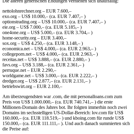
Die älteren generischen Endungen verhielten sich unauffällig:
nettolohnrechner.org – EUR 7.600,–
exo.org – US$ 10.000,– (ca. EUR 7.407,– )
optionstrading.org – US$ 10.000,– (ca. EUR 7.407,– )
eie.org – US$ 7.000,– (ca. EUR 5.185,– )
one4one.org – US$ 5.000,– (ca. EUR 3.704,– )
home-security.org – EUR 3.400,–
sox.org – US$ 4.250,– (ca. EUR 3.148,– )
economica.net – US$ 4.000,– (ca. EUR 2.963,– )
collegeporn.net – US$ 4.000,– (ca. EUR 2.963,– )
receitas.net – US$ 3.888,– (ca. EUR 2.880,– )
favs.org – US$ 3.188,– (ca. EUR 2.361,– )
perruque.net – EUR 2.290,–
worldgame.net – US$ 3.000,– (ca. EUR 2.222,– )
dredger.org – US$ 2.877,– (ca. EUR 2.131,– )
betriebswirt.org – EUR 2.100,–
Am überzeugendsten war .com, die mit personalloans.com zum
Preis von US$ 1.000.000,– (ca. EUR 740.741,– ) die erste
Millionen-Domain des Jahres bot. Ihr folgten immerhin noch zwei
Domains im sechsstelligen US-Dollar-Bereich: lov.com für US$
160.000,– (ca. EUR 118.519,– ) und kboing.com für runde US$
150.000,– (ca. EUR 111.111,– ). Und auch danach summierten sich
die Preise auf: