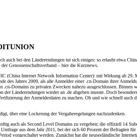
EDITUNION
h auch bei den Länderendungen tut sich einiges: so erlaubt etwa Chin
 der Genossenschaftsverband – hier die Kurznews.
 (China Internet Network Information Center): mit Wirkung ab 29. M
 Ende des Jahres 2009, als alle Anmelder einer .cn-Domain ihrer Anmel
on .cn-Domains zu privaten Zwecken nahezu ausgeschlossen. Binnen wen
hron der Länderendungen wieder an .de abgeben musste. Doch besonder
r Verifizierung der Anmelderdaten zu machen. Ob und wie schnell auch 
gt, über eine Lockerung der Vergaberegelungen nachzudenken.
nftig auch als Second Level Domains zu vergeben; die offiziell 14 Subd
 Umfrage aus dem Jahr 2011, bei der sich 60 Prozent der Befragten f
e Period vorgeschaltet werden. Zunächst hat die neuseeländische Intern