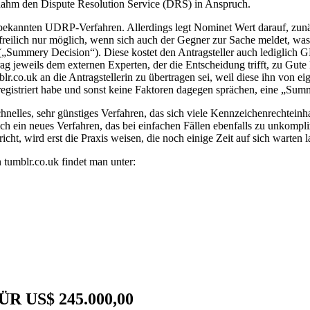
 nahm den Dispute Resolution Service (DRS) in Anspruch.
bekannten UDRP-Verfahren. Allerdings legt Nominet Wert darauf, zunäc
 freilich nur möglich, wenn sich auch der Gegner zur Sache meldet, was 
(„Summery Decision“). Diese kostet den Antragsteller auch lediglich 
rag jeweils dem externen Experten, der die Entscheidung trifft, zu Gu
lr.co.uk an die Antragstellerin zu übertragen sei, weil diese ihn von
egistriert habe und sonst keine Faktoren dagegen sprächen, eine „Sum
hnelles, sehr günstiges Verfahren, das sich viele Kennzeichenrechtei
h ein neues Verfahren, das bei einfachen Fällen ebenfalls zu unkompl
cht, wird erst die Praxis weisen, die noch einige Zeit auf sich warten l
 tumblr.co.uk findet man unter:
 US$ 245.000,00