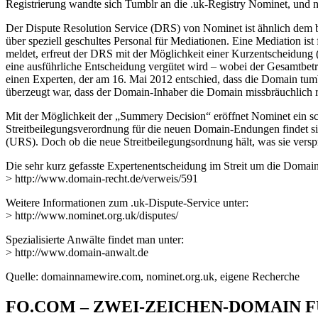
Registrierung wandte sich Tumblr an die .uk-Registry Nominet, und
Der Dispute Resolution Service (DRS) von Nominet ist ähnlich dem 
über speziell geschultes Personal für Mediationen. Eine Mediation ist
meldet, erfreut der DRS mit der Möglichkeit einer Kurzentscheidung 
eine ausführliche Entscheidung vergütet wird – wobei der Gesamtbet
einen Experten, der am 16. Mai 2012 entschied, dass die Domain tumb
überzeugt war, dass der Domain-Inhaber die Domain missbräuchlich r
Mit der Möglichkeit der „Summery Decision“ eröffnet Nominet ein sc
Streitbeilegungsverordnung für die neuen Domain-Endungen findet sic
(URS). Doch ob die neue Streitbeilegungsordnung hält, was sie verspri
Die sehr kurz gefasste Expertenentscheidung im Streit um die Domain
> http://www.domain-recht.de/verweis/591
Weitere Informationen zum .uk-Dispute-Service unter:
> http://www.nominet.org.uk/disputes/
Spezialisierte Anwälte findet man unter:
> http://www.domain-anwalt.de
Quelle: domainnamewire.com, nominet.org.uk, eigene Recherche
FO.COM – ZWEI-ZEICHEN-DOMAIN FÜR