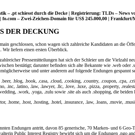
k – .pt schiesst durch die Decke | Registrierung: TLDs – News vo
en | fo.com – Zwei-Zeichen-Domain für US$ 245.000,00 | Frankfur
US DER DECKUNG
in geschlossen, schon wagen sich zahlreiche Kandidaten an die Öffen
Wir liefern einen ersten Überblick.
 zahlreicher Pressemitteilungen hat sich der Schleier um die Vielzahl ne
hen bestätigt; darunter befinden sich alte Bekannte wie .web oder .
r möglicherweise und unter anderem auf folgende Endungen gespannt se
r, .blog, .book, .casa, .cloud, .cooking, .country, .coupon, .cpa, .cricket
 .inc, .latino, .law, .lawyer, .llc, .love, .luxe, .pizza, .property, .realest
te, .wedding, .work, .yoga, .zulu sowie .site als auch .shopping, die beide
tor, .home, .host, .hosting, .hotel, .insurance, .law, .loans, .movie, .music
annten Endungen antritt, davon 85 generische, 70 Marken- und 6 Geo
lterin Public Interest Registry bewirbt sich um die Endungen .ngo and