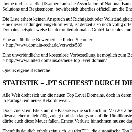
.home und .casa, die US-amerikanische Association of National Bank
Solutions und Register.com, bewirbt sich überdies offiziell um die E
Die Liste erhebt keinen Anspruch auf Richtigkeit oder Vollständigk
eine dieser Endungen eingeführt wird, ist derzeit also noch völlig of
Domains beispielsweise bei der united-domains GmbH kostenlos und 
Eine ausführliche Bewerberliste finden Sie unter:
> http://www.domain-recht.de/verweis/589
Eine unverbindliche und kostenlose Vorbestellung ist möglich zum Bei
> http://www.united-domains.de/neue-top-level-domain/
Quelle: eigene Recherche
STATISTIK – .PT SCHIESST DURCH D
Alle Welt dreht sich um die neuen Top Level Domains, doch in deren
in Portugal ein neues Rekordniveau.
Doch zuerst ein Blick auf die Klassiker, die sich auch im Mai 2012 
diesmal eher mittelmäßig zulegt und sich langsam auf die 16millions
dürfte auch diese Mauer fallen. Erneut Verluste hinnehmen musste da
Ebenfalls deutlich erholt zeigt sich .eu (dotEU), die europäische To