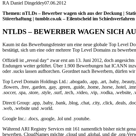
RA Daniel Dingeldey
07.06.2012
Themen: nTLDs – Bewerber wagen sich aus der Deckung | Statisti
Störerhaftung | tumblr.co.uk – Eilentscheid im Schiedsverfahr
NTLDS – BEWERBER WAGEN SICH A
Kaum ist das Bewerbungsfenster um eine neue globale Top Level Doma
bestätigt, sich um eine oder mehrere Top Level Domains zu bewerben. 
Offiziell ist „reveal day“ zwar erst am 13. Juni 2012, doch angesichts
Endungen weiter gelüftet. Über 1.900 Bewerbungen hat ICANN inzwisc
oder .sucks lassen aufhorchen. Geordnet nach Bewerbern, dürfen wi
Top Level Domain Holdings Ltd.: .abogado, .app, .art, .baby, .beauty, .bee
.flowers, .free, .garden, .gay, .green, .guide, .home, .horse, .hotel, .immo,
.soccer, .spa, .store, .style, .surf, .tech, .video, .vip, .vodka, .websi
Directi Group: .app, .baby, .bank, .blog, .chat, .city, .click, .deals, .doc
.web, .website und .world.
Google Inc.: .docs, .google, .lol und .youtube.
Während ARI Registry Services mit 161 namentlich bisher nicht gen
bewerben. CloudNames möchte .cloud und .global, und die .org-Verwa