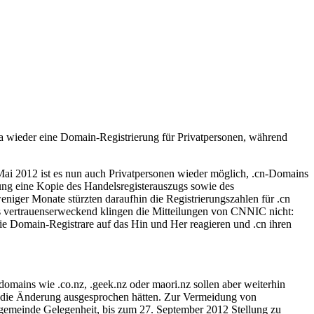
a wieder eine Domain-Registrierung für Privatpersonen, während
ai 2012 ist es nun auch Privatpersonen wieder möglich, .cn-Domains
dung eine Kopie des Handelsregisterauszugs sowie des
iger Monate stürzten daraufhin die Registrierungszahlen für .cn
s vertrauenserweckend klingen die Mitteilungen von CNNIC nicht:
die Domain-Registrare auf das Hin und Her reagieren und .cn ihren
omains wie .co.nz, .geek.nz oder maori.nz sollen aber weiterhin
ür die Änderung ausgesprochen hätten. Zur Vermeidung von
etgemeinde Gelegenheit, bis zum 27. September 2012 Stellung zu