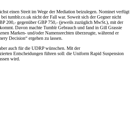
hst einen Streit im Wege der Mediation beizulegen. Nominet verfügt
bei tumblr.co.uk nicht der Fall war. Soweit sich der Gegner nicht
GBP 200,- gegenüber GBP 750,- (jeweils zuzüglich MwSt.), mit der
te kommt. Davon machte Tumblr Gebrauch und fand in Gill Grassie
 eigenen Marken- und/oder Namensrechten überzeugte, während er
mery Decision“ ergehen zu lassen.
nhaber auch für die UDRP wünschen. Mit der
izierten Entscheidungen führen soll: die Uniform Rapid Suspension
assen wird.