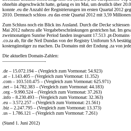
ohnehin abgeschwächt hatte, gelang es im Mai, um deutlich über 20.00
konnte .eu die Anzahl der Registrierungen im ersten Quartal 2012 gege
2010. Demnach schloss .eu das erste Quartal 2012 mit 3,59 Millionen 
Zum Schluss noch ein Blick ins Ausland. Durch die Decke schiessen 
Mai 2012 nahezu alle Vergabebeschränkungen gestrichen hat. Im gesa
zweimonatigen Sunrise Period fanden insgesamt 17.513 .pt-Domains e
.co.za ab, für die Neil Dundas von der Registry Uniforum SA bestäti
kostengünstiger zu machen. Da Domains mit der Endung .za von jederm
Die aktuellen Domain-Zahlen:
—————————-
.de – 15.072.194 – (Vergleich zum Vormonat: 54.923)
.at – 1.143.405 – (Vergleich zum Vormonat: 11.352)
.com – 103.510.475 – (Vergleich zum Vormonat: 625.971)
.net – 14.782.383 – (Vergleich zum Vormonat: 44.183)
.org – 9.990.524 – (Vergleich zum Vormonat: 37.263)
.info – 8.230.493 – (Vergleich zum Vormonat: 32.363)
.eu – 3.572.257 – (Vergleich zum Vormonat: 21.561)
.biz – 2.247.795 – (Vergleich zum Vormonat: 13.373)
.us – 1.786.121 – (Vergleich zum Vormonat: 7.261)
(Stand 1. Juni 2012)