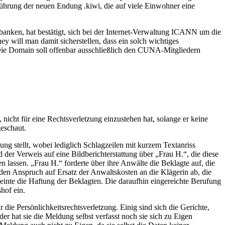
ührung der neuen Endung .kiwi, die auf viele Einwohner eine
nken, hat bestätigt, sich bei der Internet-Verwaltung ICANN um die
ill man damit sicherstellen, dass ein solch wichtiges
 Die Domain soll offenbar ausschließlich den CUNA-Mitgliedern
 nicht für eine Rechtsverletzung einzustehen hat, solange er keine
eschaut.
ng stellt, wobei lediglich Schlagzeilen mit kurzem Textanriss
 der Verweis auf eine Bildberichterstattung über „Frau H.“, die diese
 lassen. „Frau H.“ forderte über ihre Anwälte die Beklagte auf, die
den Anspruch auf Ersatz der Anwaltskosten an die Klägerin ab, die
inte die Haftung der Beklagten. Die daraufhin eingereichte Berufung
hof ein.
 die Persönlichkeitsrechtsverletzung. Einig sind sich die Gerichte,
der hat sie die Meldung selbst verfasst noch sie sich zu Eigen