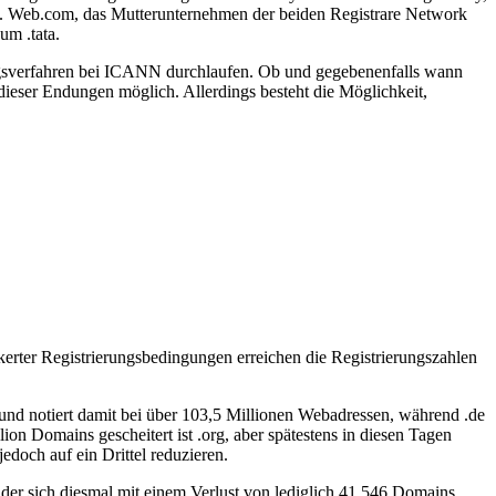
ce. Web.com, das Mutterunternehmen der beiden Registrare Network
um .tata.
fungsverfahren bei ICANN durchlaufen. Ob und gegebenenfalls wann
 dieser Endungen möglich. Allerdings besteht die Möglichkeit,
erter Registrierungsbedingungen erreichen die Registrierungszahlen
 und notiert damit bei über 103,5 Millionen Webadressen, während .de
n Domains gescheitert ist .org, aber spätestens in diesen Tagen
doch auf ein Drittel reduzieren.
, der sich diesmal mit einem Verlust von lediglich 41.546 Domains