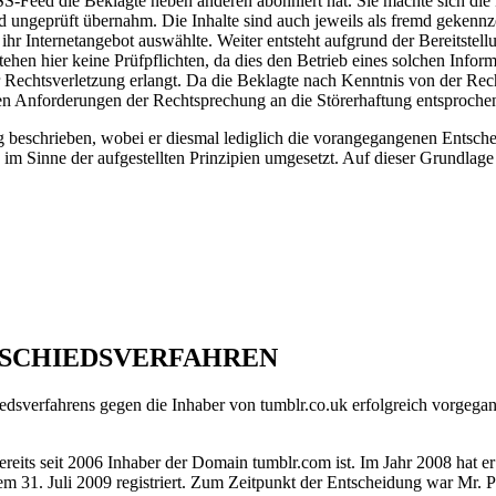
S-Feed die Beklagte neben anderen abonniert hat. Sie machte sich die 
nd ungeprüft übernahm. Die Inhalte sind auch jeweils als fremd gekenn
ihr Internetangebot auswählte. Weiter entsteht aufgrund der Bereitste
ehen hier keine Prüfpflichten, da dies den Betrieb eines solchen Infor
er Rechtsverletzung erlangt. Da die Beklagte nach Kenntnis von der Rec
den Anforderungen der Rechtsprechung an die Störerhaftung entsproche
g beschrieben, wobei er diesmal lediglich die vorangegangenen Entsche
im Sinne der aufgestellten Prinzipien umgesetzt. Auf dieser Grundlage
M SCHIEDSVERFAHREN
dsverfahrens gegen die Inhaber von tumblr.co.uk erfolgreich vorgegan
r bereits seit 2006 Inhaber der Domain tumblr.com ist. Im Jahr 2008 
m 31. Juli 2009 registriert. Zum Zeitpunkt der Entscheidung war Mr. P