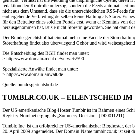
gemacht. Verfasst hat die Meldung die ursprüngliche Quelle, deren RS
redaktionellen Kontrolle unterzog, sondern die Feeds automatisiert u
nicht aus dem Umstand, dass sie die unterschiedlichen RSS-Feeds für 
einhergehende Verbreitung derselben keine Haftung als Störer. Es best
für den Betreiber eines solchen Portals erst, wenn er Kenntnis von d
herausgenommen hat, ist sie nicht Störerin geworden. Sie hat damit 
Der Bundesgerichtshof hat einmal mehr eine Facette der Störerhaftun
Störerhaftung findet also überwiegend Gehör und wird weitestgehend 
Die Entscheidung des BGH findet man unter:
> http://www.domain-recht.de/verweis/590
Spezialisierte Anwälte findet man unter:
> http://www.domain-anwalt.de
Quelle: bundesgerichtshof.de
TUMBLR.CO.UK – EILENTSCHEID I
Der US-amerikanische Blog-Hoster Tumblr ist im Rahmen eines Schie
Registry Nominet erging als „Summery Decision“ (D00011211).
Tumblr, Inc. ist ein erfolgreicher US-amerikanischer Bloghoster, de
20. April 2009 angemeldet. Der Domain-Name tumblr.co.uk ist seit de