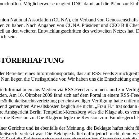
 noch offen. Möglicherweise reagiert DNC damit auf die Pläne zur Einf
nion National Association (CUNA), ein Verband von Genossenschaftsba
en zu haben. Nach Angaben von CUNA-Präsident und CEO Bill Cheney w
il an den weiteren Entwicklungsschritten des weltweiten Netzes hat.
ich sein.
E STÖRERHAFTUNG
r Betreiber eines Informationsportals, das auf RSS-Feeds zurückgreift,
 Nun liegen die Urteilsgründe vor. Wir haben uns die Entscheidung ang
m sie Informationen aus Medien via RSS-Feed zusammen- und zur Verfügu
werden. Am 16. Oktober 2009 fand sich auf dem Portal in einem RSS-Feed
önlichkeitsrechtsverletzung per einstweiliger Verfügung hatte entfernen
tend gemachten Anwaltskosten beglich sie nicht. „Frau H.“ trat sodann 
ne Amtsgericht Berlin Tempelhof-Kreuzberg wies die Klage ab, es verne
r die Revision zu. Die Klägerin legte die Revision zum Bundesgerichts
r Gerichte und ist ebenfalls der Meinung, die Beklagte haftet nicht für
eitsrecht verletzt war. Die Beklagte haftet dafür jedoch nicht, denn we