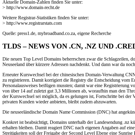
Aktuelle Domain-Zahlen finden Sie unter:
> http://www.domain-recht.de
Weitere Registrar-Statistiken finden Sie unter:
> http://www.registrarstats.com
Quelle: press1.de, mybroadband.co.za, eigene Recherche
TLDS – NEWS VON .CN, .NZ UND .CR
Die neuen Top Level Domains beherrschen zwar die Schlagzeilen, doc
Neuseeland über kürzere Adressen nachdenkt. Und dann war da noch
Erneuter Kurswechsel bei der chinesischen Domain-Verwaltung CNNIC
zu registrieren. Damit korrigiert die Registry die Entscheidung vom
Personalausweises beifügen mussten; damit war eine Registrierung v
von über 14 auf zuletzt gut 3,3 Millionen ab, woraufhin man den T
der Kurswechsel sei möglich, da es gelungen ist, Fortschritte bei de
privaten Kunden wieder anbieten, bleibt zudem abzuwarten.
Die neuseeländische Domain Name Commission (DNC) hat angekündi
Konkret ist beabsichtigt, Domains unterhalb der Landesendung .nz kü
erhalten bleiben. Damit reagiert DNC nach eigenen Angaben auf eine
Streitigkeiten soll der Freigabe der Second Level Ebene eine Sunris