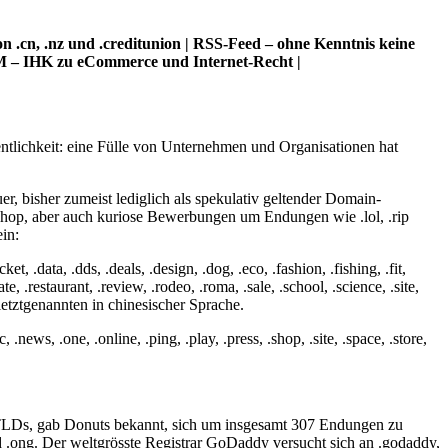
n .cn, .nz und .creditunion | RSS-Feed – ohne Kenntnis keine
t/M – IHK zu eCommerce und Internet-Recht |
tlichkeit: eine Fülle von Unternehmen und Organisationen hat
uer, bisher zumeist lediglich als spekulativ geltender Domain-
shop, aber auch kuriose Bewerbungen um Endungen wie .lol, .rip
in:
, .data, .dds, .deals, .design, .dog, .eco, .fashion, .fishing, .fit,
ate, .restaurant, .review, .rodeo, .roma, .sale, .school, .science, .site,
n letztgenannten in chinesischer Sprache.
, .news, .one, .online, .ping, .play, .press, .shop, .site, .space, .store,
-TLDs, gab Donuts bekannt, sich um insgesamt 307 Endungen zu
 .ong. Der weltgrösste Registrar GoDaddy versucht sich an .godaddy,