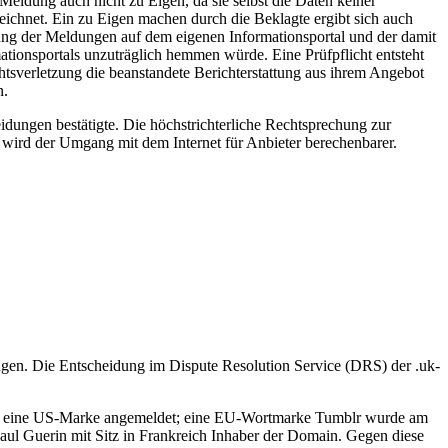
Meldung auch nicht zu Eigen, da sie selbst die Daten keiner
zeichnet. Ein zu Eigen machen durch die Beklagte ergibt sich auch
llung der Meldungen auf dem eigenen Informationsportal und der damit
mationsportals unzuträglich hemmen würde. Eine Prüfpflicht entsteht
htsverletzung die beanstandete Berichterstattung aus ihrem Angebot
n.
idungen bestätigte. Die höchstrichterliche Rechtsprechung zur
 wird der Umgang mit dem Internet für Anbieter berechenbarer.
gen. Die Entscheidung im Dispute Resolution Service (DRS) der .uk-
hat er eine US-Marke angemeldet; eine EU-Wortmarke Tumblr wurde am
aul Guerin mit Sitz in Frankreich Inhaber der Domain. Gegen diese