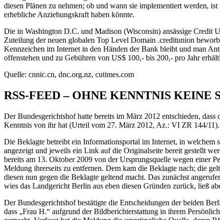
diesen Plänen zu nehmen; ob und wann sie implementiert werden, ist
erhebliche Anziehungskraft haben könnte.
Die in Washington D.C. und Madison (Wisconsin) ansässige Credit U
Zuteilung der neuen globalen Top Level Domain .creditunion beworb
Kennzeichen im Internet in den Händen der Bank bleibt und man Ante
offenstehen und zu Gebühren von US$ 100,- bis 200,- pro Jahr erhältl
Quelle: cnnic.cn, dnc.org.nz, cutimes.com
RSS-FEED – OHNE KENNTNIS KEIN
Der Bundesgerichtshof hatte bereits im März 2012 entschieden, dass de
Kenntnis von ihr hat (Urteil vom 27. März 2012, Az.: VI ZR 144/11).
Die Beklagte betreibt ein Informationsportal im Internet, in welche
angezeigt und jeweils ein Link auf die Originalseite bereit gestellt 
bereits am 13. Oktober 2009 von der Ursprungsquelle wegen einer Pers
Meldung ihrerseits zu entfernen. Dem kam die Beklagte nach; die gel
diesen nun gegen die Beklagte geltend macht. Das zunächst angerufe
wies das Landgericht Berlin aus eben diesen Gründen zurück, ließ abe
Der Bundesgerichtshof bestätigte die Entscheidungen der beiden Berline
dass „Frau H.“ aufgrund der Bildberichterstattung in ihrem Persönlichk