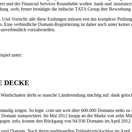
ers und der Financial Services Roundtable wollen .bank und .insuran
ndung .web; ferner bestätigte die indische TATA Group ihre Bewerbung 
eit. Und Vorsicht: alle diese Endungen müssen erst das komplexe Prü
fen. Eine verbindliche Domain-Registrierung ist daher noch unter keiner
unverbindlich vorzubestellen.
spiel unter:
IE DECKE
 Windschatten dreht so manche Länderendung mächtig auf: dank gelock
beständig zeigen. So legte .com um weit über 600.000 Domains netto zu
te Domain zumarschiert. Im Mai 2012 knapp an der Marke von zehn Millio
gegen .info, konnte den Rückgang von 94.936 Domains im April 2012 je
p Level Domain. Nach ihrem traditionellen Frühjahrsrückschlag im April